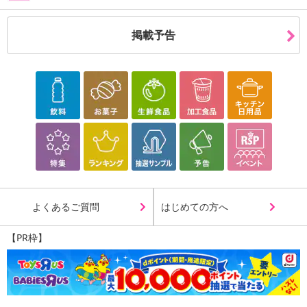
商品到着時点でのお日持ち期間は、配送日数などにより異なります
のでご了承ください。
掲載予告
【キャンセルについて】
※お申込み後のキャンセルはお受けできません。
記載されている内容を必ずご確認いただき、お届けする商品セット
にご納得いただきましたうえでお申し込みください。
※パッケージ変更や商品リニューアル（成分など含む）等により、
参考の掲載画像や画像内のバーコードなど、お届け商品と多少異な
る場合がございます。
また、[新たな加工食品の原料原産地表示制度]の経過措置期間の終
了により、商品詳細内に記載の原産国・原材料の表記が旧表記の場
合がございます。
よくあるご質問
はじめての方へ
あらかじめご了承いただいた上でお申込みください。なお、本理由
によるお申込み後のキャンセル・返品交換は対応いたしかねます。
【PR枠】
【お支払いについて】
※送料はお試し費用に含まれております。
※d払い、PayPay、au PAY、au PAY（auかんたん決済）、ソフトバ