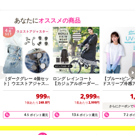
あなたに
オススメの商品
［ダークグレー 4個セッ
ロング レインコート
【ブルー×ピンク
ト］ウエストアジャスタ
【カジュアルボーダー
ドスリーブ冷感
ー
Mサイズ】 シュシュポ
バー
ッシュ レインウエア 雨
999
2,999
1
具 黒
円
円
1個あたり
249.8
円
1着あたり
2,999
円
5
さらにクーポンで
4
13
7
.5
ポイント還元
.6
ポイント還元
.2
ポ