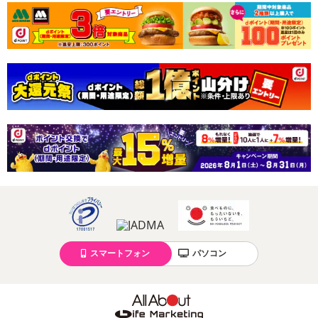
ンクまとめて支払い、楽天ペイ、メルペイ、AEON Pay、Amazon
Payでお支払いの場合、決済のため外部サイトへ遷移します。
※予約商品は決済手段ごとに定められた決済期限日にお支払いを完
了することがございます。ご了承いただいたうえでお申し込みくだ
さい。
【配送伝票番号について】
※配送形態がメール便の商品については、商品の発送完了後、配送
伝票番号がマイページに表示されない場合もございます。
【配送日時の指定について】
※配送日時の指定が可能な商品の場合、商品によってご指定できる
配送日、配送時間が異なる可能性がございます。
カート機能をご利用の場合は、配送日時指定をご利用いただけませ
ん。
スマートフォン
パソコン
発送日カレンダー