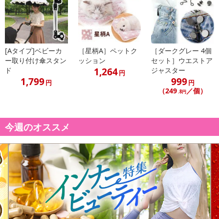
[Aタイプ]ベビーカ
［星柄A］ペットク
［ダークグレー 4個
ー取り付け傘スタン
ッション
セット］ウエストア
1,264
ド
ジャスター
円
1,799
999
円
円
（249
／個）
.8円
今週のオススメ