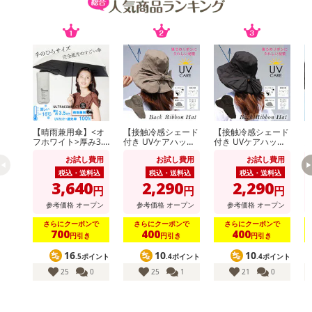
【晴雨兼用傘】<オ
【接触冷感シェード
【接触冷感シェード
【
フホワイト>厚み3.5
付き UVケアハッ
付き UVケアハッ
cm！手のひらサイ
ト】<ベージュ >あ
ト】<ブラック >あ
り
お試し費用
お試し費用
お試し費用
ズUVカット100％マ
ご紐つきのおしゃれ
ご紐つきのおしゃれ
イナス16度
なツバ広リボンハッ
なツバ広リボンハッ
税込・送料込
税込・送料込
税込・送料込
ト
ト
3,640
2,290
2,290
円
円
円
参考価格
オープン
参考価格
オープン
参考価格
オープン
さらにクーポンで
さらにクーポンで
さらにクーポンで
700
400
400
円引き
円引き
円引き
16
10
10
.5ポイント
.4ポイント
.4ポイント
25
0
25
1
21
0