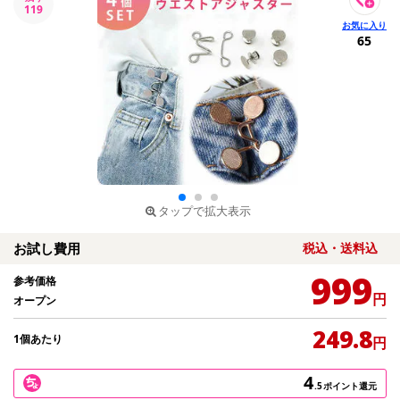
119
65
タップで拡大表示
お試し費用
税込・送料込
999
参考価格
円
オープン
249.8
1個あたり
円
4
.5
ポイント還元