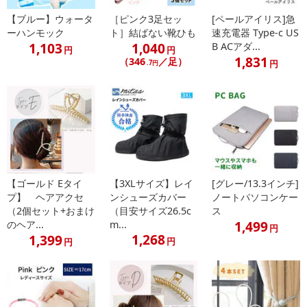
【ブルー】ウォータ
［ピンク3足セッ
[ペールアイリス]急
ーハンモック
ト］結ばない靴ひも
速充電器 Type-c US
1,103
1,040
B ACアダ...
円
円
1,831
（346
／足）
円
.7円
【ゴールド Eタイ
【3XLサイズ】レイ
[グレー/13.3インチ]
プ】 ヘアアクセ
ンシューズカバー
ノートパソコンケー
（2個セット+おまけ
（目安サイズ26.5c
ス
1,499
のヘア...
m...
円
1,268
1,399
円
円