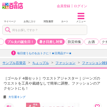
会員登録
ログイン
マイページ
お気に入り
閲覧履歴
カート
メニュー
品
プル太の誕生日！
暑さ日差し対策
防災特集
お酒
ク
毎日使うものをおトクに！★日用品デー★
サンプル百貨店
ちょっプル
ファッション
ファッション雑
［ゴールド 4個セット］ウエストアジャスター | ジーンズの
ウエストを工具や裁縫なしで簡単に調整。ファッションのア
クセントにも！
大引屋キング
残り