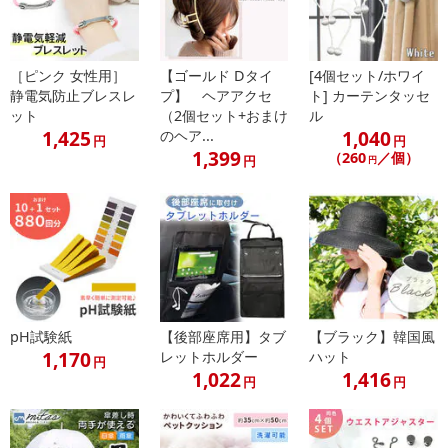
［ピンク 女性用］
【ゴールド Dタイ
[4個セット/ホワイ
静電気防止ブレスレ
プ】 ヘアアクセ
ト] カーテンタッセ
ット
（2個セット+おまけ
ル
1,425
1,040
のヘア...
円
円
1,399
（260
／個）
円
円
pH試験紙
【後部座席用】タブ
【ブラック】韓国風
1,170
レットホルダー
ハット
円
1,022
1,416
円
円