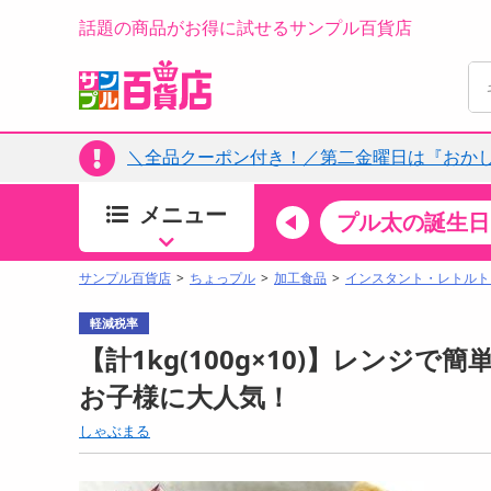
話題の商品がお得に試せるサンプル百貨店
＼全品クーポン付き！／第二金曜日は『おか
メニュー
ちょっプルカテゴリ
キッチン・日用品
食品
プル太の誕生日
すべ
食品・調味料
サンプル百貨店
ちょっプル
加工食品
インスタント・レトルト
生鮮食品
軽減税率
加工食品
【計1kg(100g×10)】レンジで
お菓子
お子様に大人気！
アイス・スイーツ
しゃぶまる
飲料
00分 ～
08月07日12時00分 ～
お酒
ちょっプル
ちょ
0
0
0
0