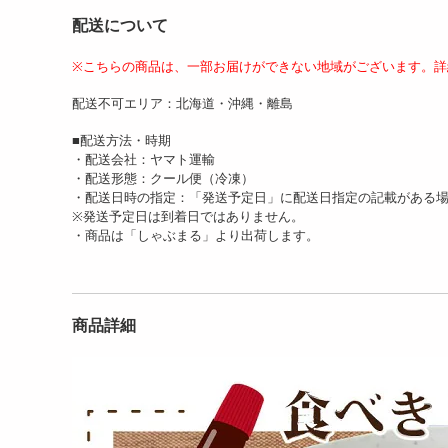
配送について
※こちらの商品は、一部お届けができない地域がございます。詳
配送不可エリア：北海道・沖縄・離島
【総重量2kg超】8種入り
【20個入/500g】小籠包 肉
【4
お肉の超豪華 令和 記...
汁スープ溢れる本...
スー
■配送方法・時期
4020
2662
円
円
・配送会社：ヤマト運輸
・配送形態：クール便（冷凍）
・配送日時の指定：「発送予定日」に配送日指定の記載がある
※発送予定日は到着日ではありません。
・商品は「しゃぶまる」より出荷します。
商品詳細
【100個入/2.5kg】小籠包
【200個入/5kg】小籠包 肉
【5
肉汁スープ溢れ...
汁スープ溢れる本...
単 
8934
16976
円
円