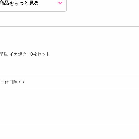
商品をもっと見る
60個/計4kg】焼き餃子
【200個/計5kg】焼き餃子
【400個/計10kg】
！レンジで簡単...
絶品！レンジで簡単...
絶品！レンジで簡...
5914
7078
12
円
円
ジで簡単 イカ焼き 10枚セット
ダー休日除く）
0個/2.25kg】肉焼売 レ
【200個/3kg】肉焼売 レン
【300個/4.5kg】肉焼
で簡単！（...
ジで簡単！（750...
ンジで簡単！（7...
4449
5611
7
円
円