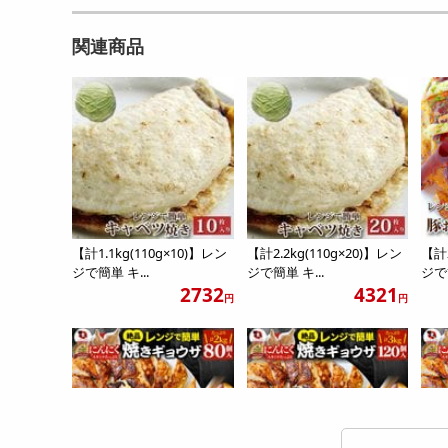
関連商品
【計1.1kg(110g×10)】レン
【計2.2kg(110g×20)】レン
【計2
ジで簡単 キ...
ジで簡単 キ...
ジで簡
2732
4321
円
円