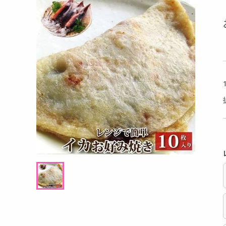
洗剤
00%花柄プリント
【Lサイズ／3色組】綿100%花柄プリントシ
花ふぜ
キッチン・日用品
ョーツ
20G
ヘアケア・ボディケア
提供数 50
提供数 50
ビューティーケア
試し費用
お試し費用
,480
1,480
円
円
健康・ダイエット・サプリメント
医薬品・医薬部外品
1,628
1,628
考価格
参考価格
円
円
インテリア・家具・収納・寝具
493
493
枚あたり
1枚あたり
.4
.4
円
円
ファッション
家電
ベビー・キッズ・マタニティ
ペット用品
クーポン・資格・学習
掲載予告