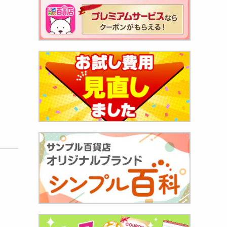
包 肉汁
398
円