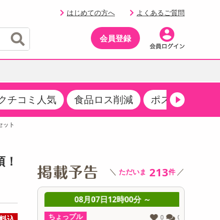
はじめての方へ
よくあるご質問
会員登録
クチコミ人気
食品ロス削減
ポストにお届け
イベント
・サプリメント
品
・収納・寝具
マタニティ
ケア
イベント最新情報（RSPほか）
枚セット
その他 食品
製菓・製パン材料
飲料ギフト
生活雑貨
メンズ
AV機器
クーポン
その他 お菓子・スイーツ
その他 飲料
スポーツ・アウトドア用品
ベビー・キッズ
その他 家電
須！
商品限定クーポン
213
＼
／
ただいま
件
介護用品
レッグウェア
その他 キッチン・日用品
その他 ファッション
サンプリング
 ～
08月07日12時00分 ～
0
抽選サンプル
ちょっプル
ちょっプ
0
0
0
0
料込