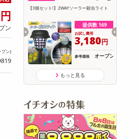
初回トライアル
7
快適SMART
【3個セット!】2WAYソーラー殺虫ライト
受け口＆チ
円
サ
y】
（男女兼用
数 500
提供数 169
プン
用
お試し費用
,999
3,180
円
円
ープン)
オープン
オープン
参考価格
9819
33
り
.4
円
もっと見る