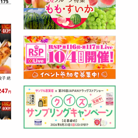
175
餃子 絶
247
円