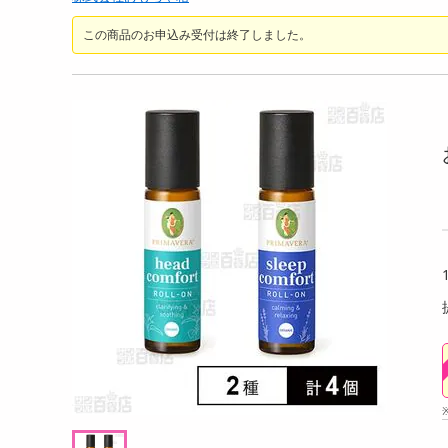
ちょっプル
ちょ
洗剤
0
0
0
0
この商品のお申込み受付は終了しました。
キッチン・日用品
ーラ フルーツ
香るAroma Brew Tea ほうじ茶×カモミール
【2個
9g(5包入) / ジャスミン茶×ホワイトリリー 9
ヘアケア・ボディケア
g(5包入)
提供数 100
提供数 94
ビューティーケア
試し費用
お試し費用
健康・ダイエット・サプリメント
,724
4,834
円
円
医薬品・医薬部外品
オープン
20,736
インテリア・家具・収納・寝具
考価格
参考価格
円
908
16
袋あたり
1杯あたり
.2
円
円
ファッション
家電
ベビー・キッズ・マタニティ
ペット用品
クーポン・資格・学習
掲載予告