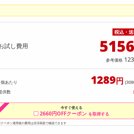
料理の素
ナッツ・ドライフルーツ
栄養ドリンク・エナジードリンク
チューハイ・カクテル
洗剤ギフト
ヘルスケア・衛生用品
健康グッズ
インテリア雑貨
時計
記録メディア・メモリーカード
マタニティ
っプル
ちょっプル
0
0
乾物・海苔・粉物
ゼリー・プリン
お茶・紅茶（茶葉）
ノンアルコール飲料
その他 洗剤
キッチン雑貨・食器・消耗品
アウトドア・イベント用品・DIY・工具
アクセサリー
その他 ベビー・キッズ・マタニティ
スマートフォン・携帯電話・タブレットアクセ
】 ごろごろナッツナッツブラウニー
香るAroma Brew Tea ほう
店舗
リー
9g(5包入) / ジャスミン茶×ホ
カレー・シチュー
和菓子
コーヒー(豆・インスタント）
ビール・ワイン・お酒ギフト
調理器具・鍋・包丁
その他 インテリア・家具
ファッション雑貨
電池
g(5包入)
店舗情報
提供数 998
提供
税込・送
食品ギフト
おつまみ
ココア・チョコレート飲料
その他 アルコール飲料
弁当箱・水筒・弁当グッズ
下着・ルームウェア
電球・蛍光灯・照明
お試し費用
お試し費
515
3,300
2,
円
お試し費用
123
オープン
参考価格
参考価格
参考価格
1,650
1本あたり
1杯あた
円
1289
円
1個あたり
(308
提供数
今すぐ使える
2660円OFFクーポン
を取得する
※クーポン適用後の費用は決済画面で確認できます