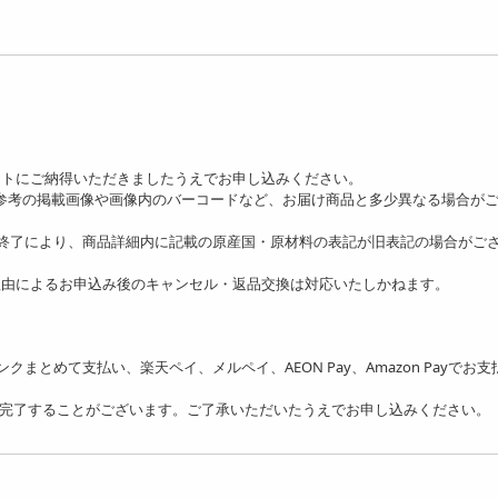
ットにご納得いただきましたうえでお申し込みください。
、参考の掲載画像や画像内のバーコードなど、お届け商品と多少異なる場合が
の終了により、商品詳細内に記載の原産国・原材料の表記が旧表記の場合がご
理由によるお申込み後のキャンセル・返品交換は対応いたしかねます。
フトバンクまとめて支払い、楽天ペイ、メルペイ、AEON Pay、Amazon Payでお
を完了することがございます。ご了承いただいたうえでお申し込みください。