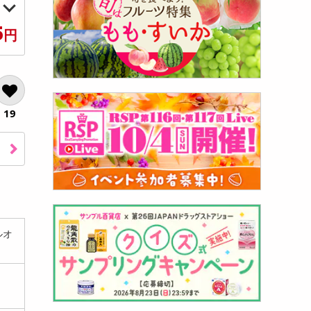
5
円
19
ルオ