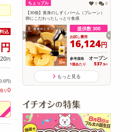
ちょっプル
ちょっプ
0
0
0
0
初回トライアル
サ
じ茶×カモミール
【30個】黄身のしずくバーム（プレーン）
【3種/計
ワイトリリー 9
卵にこだわったしっとり食感
身のしずく
ン・抹茶・
数 481
提供数 300
料込
用
お試し費用
6
964
16,124
円
円
円
20
13,824
オープン
参考価格
円
円
14
537
り
1個あたり
.9
.5
円
円
もっと見る
0.0円)
0
残り