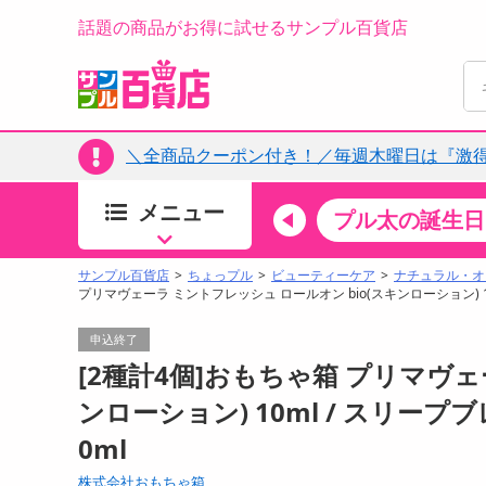
話題の商品がお得に試せるサンプル百貨店
＼全商品クーポン付き！／毎週木曜日は『激
メニュー
ちょっプルカテゴリ
キッチン・日用品
食品
プル太の誕生日
すべ
食品・調味料
サンプル百貨店
ちょっプル
ビューティーケア
ナチュラル・オ
プリマヴェーラ ミントフレッシュ ロールオン bio(スキンローション) 10
生鮮食品
加工食品
申込終了
お菓子
[2種計4個]おもちゃ箱 プリマヴェ
アイス・スイーツ
ンローション) 10ml / スリープ
飲料
0ml
00分 ～
08月07日08時00分 ～
お酒
株式会社おもちゃ箱