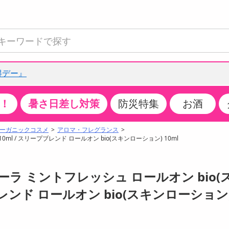
得デー』
！
暑さ日差し対策
防災特集
お酒
て見る
特設コーナー
食品・調味料
生鮮食品
お菓子
アイス・スイーツ
飲料
お酒
洗剤
キッチン・日用品
健康・ダイエット
医薬品・医薬部外
インテリア・家具
ファッション
家電
ベビー・キッズ・
ペット用品
加工食品
ヘアケア・ボディ
ビューティーケア
特集一覧
ーガニックコスメ
アロマ・フレグランス
ml / スリープブレンド ロールオン bio(スキンローション) 10ml
全国うまいもの博
米・雑穀
肉・肉加工品
スナック菓子
アイスクリーム・シャーベット
水・ミネラルウォーター・炭酸水
ビール・発泡酒・新ジャンル
キッチン・台所用洗剤
掃除用具
健康食品・飲料
第二類医薬品
収納用品
トップス
生活家電
ベビーおむつ・トイレ用品
犬用品
カップ麺・乾麺・パスタ
ヘアケア・スタイリング
スキンケア・基礎化粧品
クチコミで選ばれた人気商品
パン・シリアル・コーンフレーク
魚介類・シーフード・水産加工品
クッキー・クラッカー
ケーキ・スイーツ
お茶・紅茶（ソフトドリンク）
ワイン
洗濯用洗剤・柔軟剤・漂白剤
洗濯用品
ダイエット
指定第二類医薬品
寝具・布団
ボトムス
キッチン家電
授乳グッズ
猫用品
インスタント・レトルト・冷凍食品・惣菜
ボディケア
ベースメイク・メイクアップ・ネイル
ーラ ミントフレッシュ ロールオン bio(
チーズ・ヨーグルト・乳製品・卵
フルーツ・果物・果物加工品
キャンディ・ガム・タブレット
お菓子・スイーツギフト
コーヒー（ソフトドリンク）
日本酒・焼酎
バス・お風呂用洗剤
トイレ・バス用品
サプリメント
第三類医薬品
マット・カーペット・クッション
シューズ
冷房・暖房器具・空調
食事グッズ
その他 ペット用品
ナチュラル・オーガニックコスメ
ポイント
ブレンド ロールオン bio(スキンローション)
調味料・ドレッシング・油
野菜・きのこ
せんべい・米菓
果実・野菜・清涼・乳飲料
洋酒・リキュール
トイレ用洗剤
タオル
美容サプリメント・ドリンク
医薬部外品
テーブル・デスク・カウンター
バッグ
美容・健康家電
ベビー用品・雑貨
香水・アロマ
ポイント履歴
缶詰・瓶詰・ジャム・はちみつ
ミールキット
チョコレート
トクホ
果実酒・梅酒
住居用洗剤
日用品
スポーツサプリメント・ドリンク
チェア・ソファ
財布・小物
パソコン・プリンター・パソコン周辺機器
家具・寝具
08月07日08時00分 ～
08月07日08時00分
ちょっプルポイントとは？