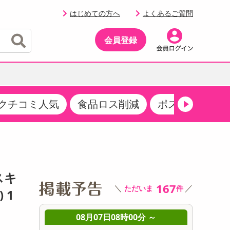
はじめての方へ
よくあるご質問
会員登録
クチコミ人気
食品ロス削減
ポストにお届け
イベント
・サプリメント
品
・収納・寝具
マタニティ
ケア
イベント最新情報（RSPほか）
その他 食品
製菓・製パン材料
飲料ギフト
生活雑貨
メンズ
AV機器
クーポン
その他 お菓子・スイーツ
その他 飲料
スポーツ・アウトドア用品
ベビー・キッズ
その他 家電
スキ
商品限定クーポン
介護用品
レッグウェア
167
＼
／
ただいま
件
 1
その他 キッチン・日用品
その他 ファッション
サンプリング
 ～
08月07日08時00分 ～
0
抽選サンプル