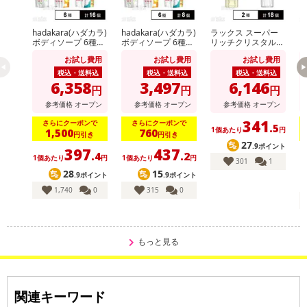
hadakara(ハダカラ)
hadakara(ハダカラ)
ラックス スーパー
ビ
ボディソープ 6種セ
ボディソープ 6種セ
リッチクリスタル
ッ
ット
ット
マルチダメージリペ
イ
お試し費用
お試し費用
お試し費用
ア ヘアパック 180g
m
/ オイル 90ml
税込・送料込
税込・送料込
税込・送料込
6,358
3,497
6,146
円
円
円
参考価格
オープン
参考価格
オープン
参考価格
オープン
341
さらにクーポンで
さらにクーポンで
.5
1個あたり
円
1,500
760
円引き
円引き
27
.9ポイント
397
437
.4
.2
1個あたり
円
1個あたり
円
1
301
1
28
15
.9ポイント
.9ポイント
1,740
0
315
0
もっと見る
関連キーワード