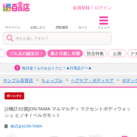
会員登録
ログイン
マイページ
お気に入り
閲覧履歴
カート
メニュー
品
プル太の誕生日！
暑さ日差し対策
防災特集
お酒
ク
毎日使うものをおトクに！★日用品デー★
サンプル百貨店
ちょっプル
ヘアケア・ボディケア
ボディ
残りわずか
[2種計32個]ON-TAMA マルマルディ ラクセントボディウォッ
シュ ヒノキ / ベルガモット
株式会社ON-TAMA