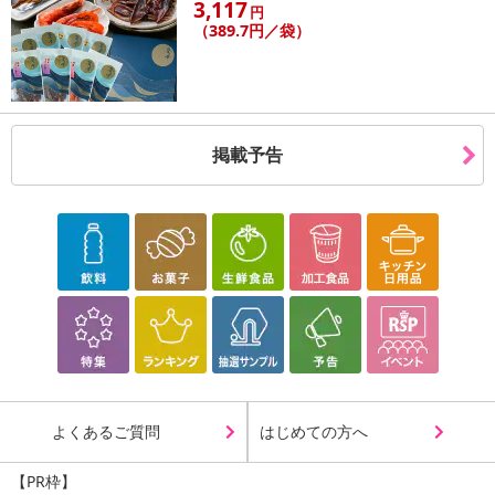
3,117
円
（389.7円／袋）
注意事項
【キャンセルについて】
※お申込み後のキャンセルはお受けできません。
記載されている内容を必ずご確認いただき、お届けする商品セット
掲載予告
にご納得いただきましたうえでお申し込みください。
※パッケージ変更や商品リニューアル(成分など含む)等により、参考
の掲載画像や画像内のバーコードなど、お届け商品と多少異なる場
合がございます。
また、[新たな加工食品の原料原産地表示制度]の経過措置期間の終
了により、商品詳細内に記載の原産国・原材料の表記が旧表記の場
合がございます。
あらかじめご了承いただいた上でお申込みください。なお、本理由
によるお申込み後のキャンセル・返品交換は対応いたしかねます。
【お支払いについて】
よくあるご質問
はじめての方へ
※送料はお試し費用に含まれております。
※d払い、PayPay、au PAY、au PAY(auかんたん決済)、ソフトバン
【PR枠】
クまとめて支払い、楽天ペイ、メルペイ、AEON Pay、Amazon Pa