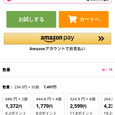
お試しする
カートへ
数量
18
残り
数量：
234.3円 × 32個
7,497円
686 円 × 2個
444.8 円 × 4個
324.9 円 × 8個
264.5
1,372
1,779
2,599
4,23
円
円
円
6.2
ポイント
8.0
ポイント
11.8
ポイント
19.2