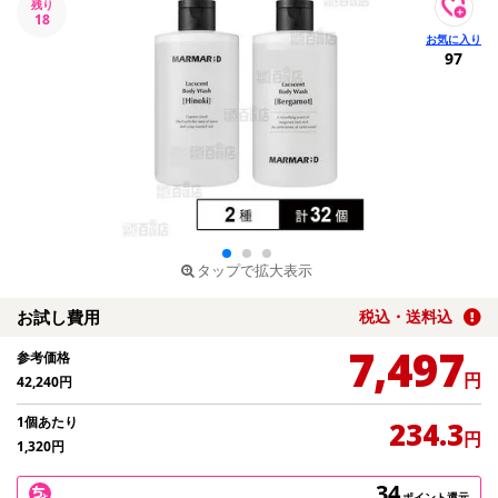
残り
18
97
タップで拡大表示
お試し費用
税込・送料込
7,497
参考価格
円
42,240
円
1個あたり
234.3
円
1,320
円
34
ポイント還元