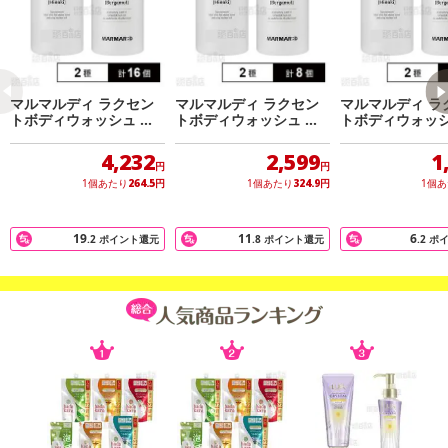
そうマルマルディの香りをお楽しみいただけます。
*¹乳酸桿菌／コメ発酵物(整肌成分)
アレルギー表示:
マルマルディ ラクセン
マルマルディ ラクセン
マルマルディ ラ
トボディウォッシュ ヒ
トボディウォッシュ ヒ
トボディウォッシ
なし
ノキ / ベルガモット
ノキ / ベルガモット
ノキ / ベルガモ
4,232
2,599
1
円
円
1個あたり
264.5
円
1個あたり
324.9
円
1個
19
11
6
.2
ポイント還元
.8
ポイント還元
.2
ポ