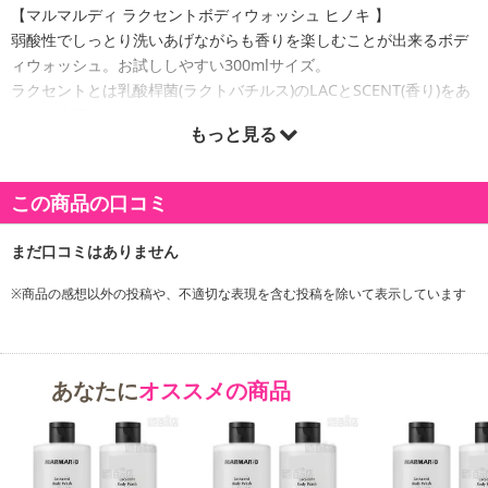
【マルマルディ ラクセントボディウォッシュ ヒノキ 】
弱酸性でしっとり洗いあげながらも香りを楽しむことが出来るボデ
ィウォッシュ。お試ししやすい300mlサイズ。
ラクセントとは乳酸桿菌(ラクトバチルス)のLACとSCENT(香り)をあ
わせた造語です。
もっと見る
米発酵物由来の乳酸桿菌(ラクトバチルス)*¹配合でお肌のケアをしな
がらも香りを楽しむというシリーズにつけられています。
ラクセントシリーズのボディローションと併用することでよりいっ
この商品の口コミ
そうマルマルディの香りをお楽しみいただけます。
*¹乳酸桿菌／コメ発酵物(整肌成分)
【マルマルディ ラクセントボディウォッシュ ベルガモット 】
※商品の感想以外の投稿や、不適切な表現を含む投稿を除いて表示しています
弱酸性でしっとり洗いあげながらも香りを楽しむことが出来るボデ
ィウォッシュ。お試ししやすい300mlサイズ。
ラクセントとは乳酸桿菌(ラクトバチルス)のLACとSCENT(香り)をあ
あなたに
オススメの商品
わせた造語です。
米発酵物由来の乳酸桿菌(ラクトバチルス)*¹配合でお肌のケアをしな
がらも香りを楽しむというシリーズにつけられています。
ラクセントシリーズのボディローションと併用することでよりいっ