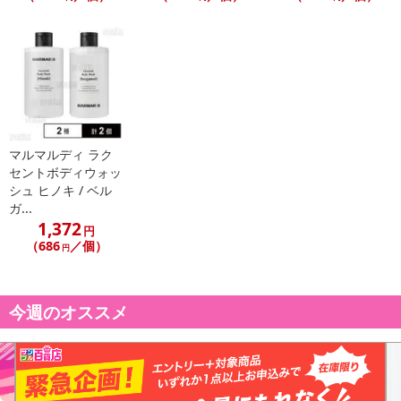
マルマルディ ラク
セントボディウォッ
シュ ヒノキ / ベル
ガ...
1,372
円
（686
／個）
円
今週のオススメ