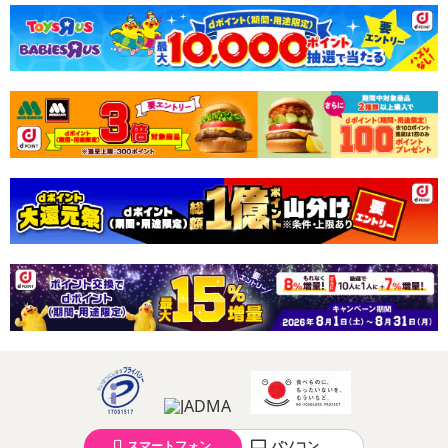
yでお支払いの場合、決済のため外部サイトへ遷移します。
※予約商品は決済手段ごとに定められた決済期限日にお支払いを完
了することがございます。ご了承いただいたうえでお申し込みくだ
さい。
発送日カレンダー
休業日
■
その他共通および商品カテゴリー別注意事項（※必ずご確認くだ
さい）
スマートフォン
パソコン