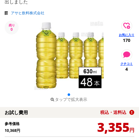
出しました
アサヒ飲料株式会社
残り
0
170
4
タップで拡大表示
お試し費用
税込・送料込
3,355
参考価格
円
10,368
円