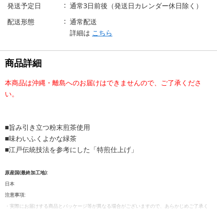
発送予定日
通常3日前後（発送日カレンダー休日除く）
配送形態
通常配送
詳細は
こちら
商品詳細
本商品は沖縄・離島へのお届けはできませんので、ご了承くださ
い。
■旨み引き立つ粉末煎茶使用
■味わいふくよかな緑茶
■江戸伝統技法を参考にした「特煎仕上げ」
原産国(最終加工地):
日本
注意事項:
・実際にお届けする商品とパッケージ等が異なる場合がございますので、あらかじめご了承く