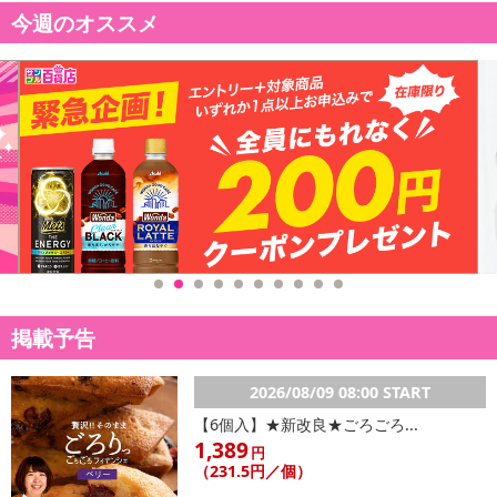
今週のオススメ
掲載予告
2026/08/09 08:00 START
【6個入】★新改良★ごろごろ...
1,389
円
（231.5円／個）