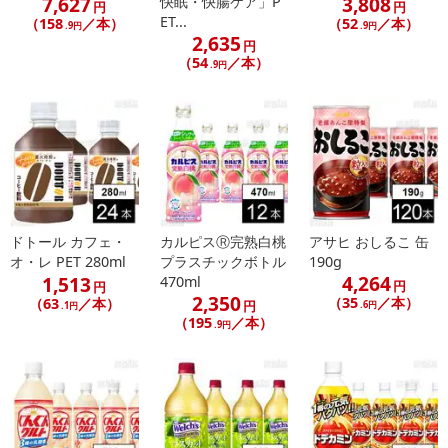
7,627
3,808
快眠・快腸ケア」P
円
円
ET...
（158
／本）
（52
／本）
.9円
.9円
2,635
円
（54
／本）
.9円
ドトール カフェ・
カルピスⓇ完熟白桃
アサヒ おしるこ 缶
オ・レ PET 280ml
プラスチックボトル
190g
4,264
1,513
470ml
円
円
2,350
（35
／本）
（63
／本）
円
.6円
.1円
（195
／本）
.9円