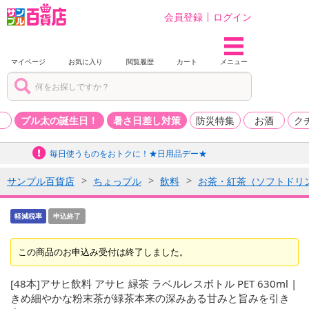
会員登録
ログイン
マイページ
お気に入り
閲覧履歴
カート
メニュー
品
プル太の誕生日！
暑さ日差し対策
防災特集
お酒
ク
毎日使うものをおトクに！★日用品デー★
サンプル百貨店
ちょっプル
飲料
お茶・紅茶（ソフトドリ
軽減税率
申込終了
この商品のお申込み受付は終了しました。
[48本]アサヒ飲料 アサヒ 緑茶 ラベルレスボトル PET 630ml |
きめ細やかな粉末茶が緑茶本来の深みある甘みと旨みを引き