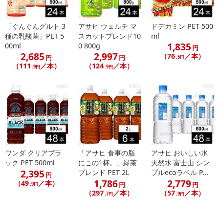
「ぐんぐんグルト 3
アサヒ ウェルチ マ
ドデカミン PET 500
種の乳酸菌」PET 5
スカットブレンド10
ml
1,835
00ml
0 800g
円
2,685
2,997
（76
／本）
円
円
.5円
（111
／本）
（124
／本）
.9円
.9円
ワンダ クリアブラ
「アサヒ 食事の脂
アサヒ おいしい水
ック PET 500ml
にこの1杯。」緑茶
天然水 富士山 シン
2,395
ブレンド PET 2L
プルecoラベル P...
円
1,786
2,779
（49
／本）
円
円
.9円
（297
／本）
（57
／本）
.7円
.9円