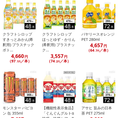
クラフトシロップ
クラフトシロップ
バヤリースオレンジ
すきっとみかん(希
ほっとゆず・かりん
PET 280ml
4,657
釈用) プラスチック
(希釈用) プラスチッ
円
ボト...
ク...
（64
／本）
.7円
4,660
3,557
円
円
（97
／本）
（74
／本）
.1円
.2円
モンスター パピヨ
【機能性表示食品】
アサヒ 旨みの日本
ン 缶 355ml
「ぐんぐんグルトα
茶 PET 275ml