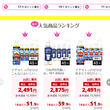
さい）
17
19
11
.9
ポイント還元
.1
ポイント還元
ポ
こちらの情報は
2026年07月09日
時点での情報となります。
ドデカミンのゼロが
「CALPISⓇ濃い
ドデカミンのゼロが
ホ
こんなにおいしいわ
め」PET 490ml
好きだと叫びたい P
玄
けがない PET 500ml
ET 500ml
お試し費用
お試し費用
お試し費用
税込・送料込
税込・送料込
税込・送料込
2,491
2,875
2,491
円
円
円
参考価格
10,368
円
参考価格
10,368
円
参考価格
10,368
円
51
59
51
.9
.9
.9
1本あたり
円
1本あたり
円
1本あたり
円
(216円)
(216円)
(216円)