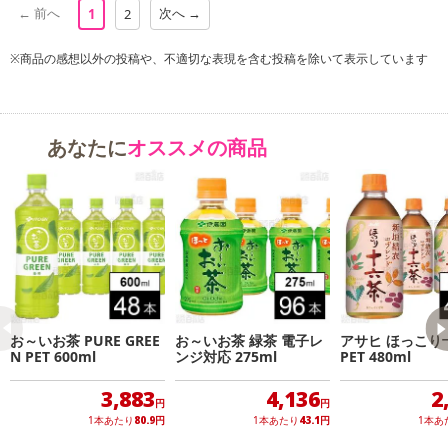
← 前へ
次へ →
1
2
クまとめて支払い、楽天ペイ、メルペイ、AEON Pay、Amazon Pa
yでお支払いの場合、決済のため外部サイトへ遷移します。
※商品の感想以外の投稿や、不適切な表現を含む投稿を除いて表示しています
※予約商品は決済手段ごとに定められた決済期限日にお支払いを完
了することがございます。ご了承いただいたうえでお申し込みくだ
さい。
あなたに
オススメの商品
発送日カレンダー
お～いお茶 PURE GREE
お～いお茶 緑茶 電子レ
アサヒ ほっこり
N PET 600ml
ンジ対応 275ml
PET 480ml
3,883
4,136
2
休業日
円
円
1本あたり
80.9
円
1本あたり
43.1
円
1本あ
■
その他共通および商品カテゴリー別注意事項（※必ずご確認くだ