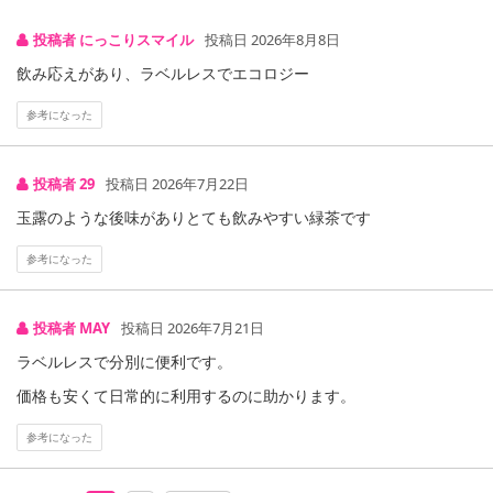
投稿者 にっこりスマイル
投稿日 2026年8月8日
注意事項
飲み応えがあり、ラベルレスでエコロジー
【キャンセルについて】
参考になった
※お申込み後のキャンセルはお受けできません。
記載されている内容を必ずご確認いただき、お届けする商品セット
投稿者 29
投稿日 2026年7月22日
にご納得いただきましたうえでお申し込みください。
※パッケージ変更や商品リニューアル(成分など含む)等により、参考
玉露のような後味がありとても飲みやすい緑茶です
の掲載画像や画像内のバーコードなど、お届け商品と多少異なる場
参考になった
合がございます。
また、[新たな加工食品の原料原産地表示制度]の経過措置期間の終
了により、商品詳細内に記載の原産国・原材料の表記が旧表記の場
投稿者 MAY
投稿日 2026年7月21日
合がございます。
ラベルレスで分別に便利です。
あらかじめご了承いただいた上でお申込みください。なお、本理由
によるお申込み後のキャンセル・返品交換は対応いたしかねます。
価格も安くて日常的に利用するのに助かります。
参考になった
【お支払いについて】
※送料はお試し費用に含まれております。
※d払い、PayPay、au PAY、au PAY(auかんたん決済)、ソフトバン