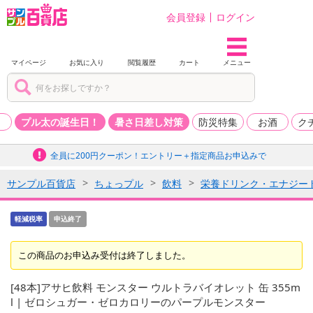
会員登録
ログイン
マイページ
お気に入り
閲覧履歴
カート
メニュー
品
プル太の誕生日！
暑さ日差し対策
防災特集
お酒
ク
全員に200円クーポン！エントリー＋指定商品お申込みで
サンプル百貨店
ちょっプル
飲料
栄養ドリンク・エナジー
軽減税率
申込終了
この商品のお申込み受付は終了しました。
[48本]アサヒ飲料 モンスター ウルトラバイオレット 缶 355m
l | ゼロシュガー・ゼロカロリーのパープルモンスター