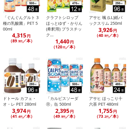
「ぐんぐんグルト 3
クラフトシロップ
アサヒ 颯 (LL)紙パ
種の乳酸菌」PET 5
ほっとゆず・かりん
ックスリム 250ml
3,926
00ml
(希釈用) プラスチッ
円
4,315
ク...
（40
／本）
円
.9円
1,440
（89
／本）
.9円
円
（120
／本）
円
ドトール カフェ・
「カルピスソーダ
アサヒ ほっこり十
オ・レ PET 280ml
Ⓡ」缶 500ml
六茶 PET 480ml
3,974
2,395
1,755
円
円
円
（41
／本）
（49
／本）
（73
／本）
.4円
.9円
.2円