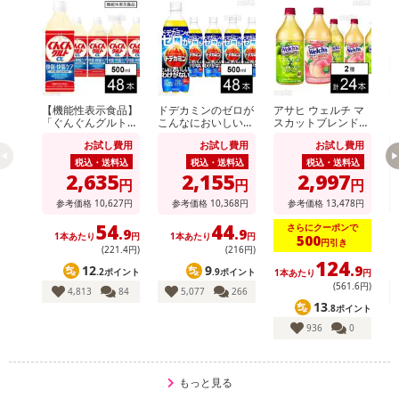
【機能性表示食品】
ドデカミンのゼロが
アサヒ ウェルチ マ
ウ
「ぐんぐんグルトα
こんなにおいしいわ
スカットブレンド10
ン
快眠・快腸ケア」PE
けがない PET 500ml
0 800g / Welch’sピ
モ
お試し費用
お試し費用
お試し費用
T 500ml
ーチ100 800g
税込・送料込
税込・送料込
税込・送料込
休業日
2,635
2,155
2,997
円
円
円
参考価格
10,627
円
参考価格
10,368
円
参考価格
13,478
円
■
その他共通および商品カテゴリー別注意事項（※必ずご確認くだ
54
44
さらにクーポンで
さい）
.9
.9
1本あたり
円
1本あたり
円
500
円引き
(221
.4
円)
(216円)
124
こちらの情報は
2026年07月09日
時点での情報となります。
12
9
.9
.2ポイント
.9ポイント
1本あたり
円
(561
.6
円)
4,813
84
5,077
266
13
.8ポイント
936
0
もっと見る