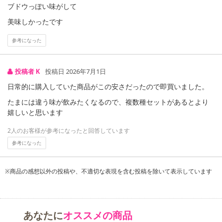
ブドウっぽい味がして
美味しかったです
参考になった
投稿者 K
投稿日 2026年7月1日
日常的に購入していた商品がこの安さだったので即買いました。
たまには違う味が飲みたくなるので、複数種セットがあるとより
嬉しいと思います
2人のお客様が参考になったと回答しています
参考になった
注意事項
【キャンセルについて】
※商品の感想以外の投稿や、不適切な表現を含む投稿を除いて表示しています
※お申込み後のキャンセルはお受けできません。
記載されている内容を必ずご確認いただき、お届けする商品セット
にご納得いただきましたうえでお申し込みください。
あなたに
オススメの商品
※パッケージ変更や商品リニューアル(成分など含む)等により、参考