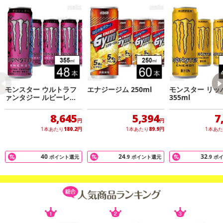
の掲載画像や画像内のバーコードなど、お届け商品と多少異なる場
合がございます。
また、[新たな加工食品の原料原産地表示制度]の経過措置期間の終
了により、商品詳細内に記載の原産国・原材料の表記が旧表記の場
合がございます。
あらかじめご了承いただいた上でお申込みください。なお、本理由
によるお申込み後のキャンセル・返品交換は対応いたしかねます。
モンスター ウルトラフ
エナジージム 250ml
モンスター リッ
【お支払いについて】
ァンタジー ルビーレッ
355ml
ド 缶 355ml
※送料はお試し費用に含まれております。
8,645
5,394
7
※d払い、PayPay、au PAY、au PAY(auかんたん決済)、ソフトバン
円
円
1本あたり
180.2
円
1本あたり
89.9
円
1本あ
クまとめて支払い、楽天ペイ、メルペイ、AEON Pay、Amazon Pa
yでお支払いの場合、決済のため外部サイトへ遷移します。
※予約商品は決済手段ごとに定められた決済期限日にお支払いを完
40
24
32
ポイント還元
.9
ポイント還元
.9
ポ
了することがございます。ご了承いただいたうえでお申し込みくだ
さい。
発送日カレンダー