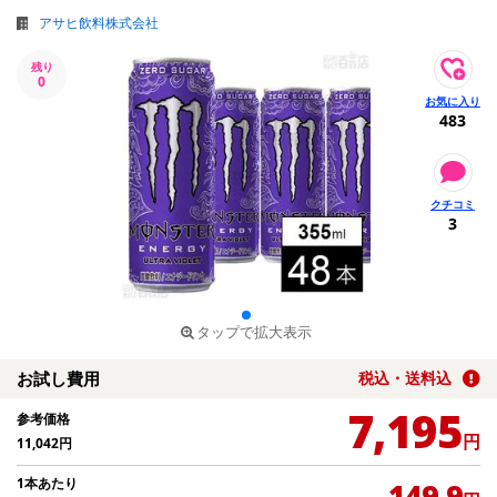
アサヒ飲料株式会社
残り
0
483
3
タップで拡大表示
お試し費用
税込・送料込
7,195
参考価格
円
11,042
円
1本あたり
149.9