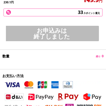
円
230.1
円
33
.3
ポイント還元
お申込みは
終了しました
数量
0
残り
お支払い方法