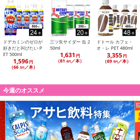
ドデカミンのゼロが
三ツ矢サイダー 缶 2
ドトール カフェ・
好きだと叫びたい P
50ml
オ・レ PET 480ml
1,631
3,355
ET 500ml
円
円
1,596
（81
／本）
（69
／本）
円
.6円
.9円
（66
／本）
.5円
今週のオススメ