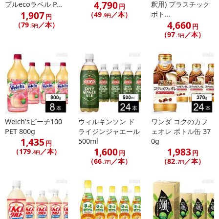
4,790
プルecoラベル P...
釈用) プラスチック
円
1,907
ボト...
（49
／本）
円
.9円
4,660
（79
／本）
円
.5円
（97
／本）
.1円
Welch’sピーチ100
ウィルキンソン ド
ワンダ コクのカフ
PET 800g
ライジンジャエール
ェオレ ボトル缶 37
1,435
500ml
0g
円
1,600
1,983
（179
／本）
円
円
.4円
（66
／本）
（82
／本）
.7円
.7円