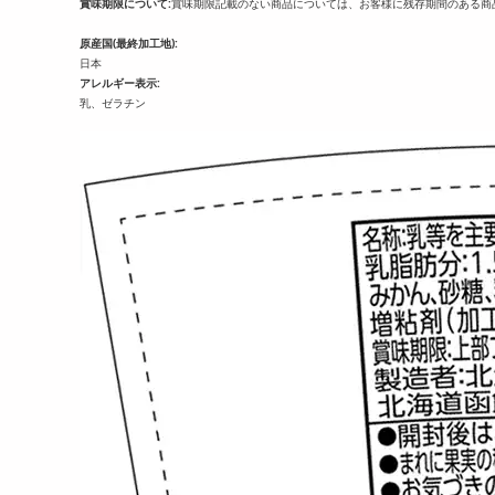
賞味期限について:
賞味期限記載のない商品については、お客様に残存期間のある商
原産国(最終加工地):
日本
アレルギー表示:
乳、ゼラチン