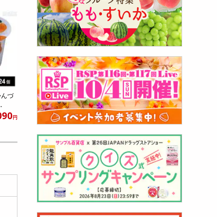
かんづ
.
090
円