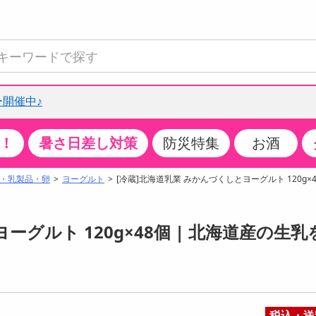
開催中♪
！
暑さ日差し対策
防災特集
お酒
て見る
特設コーナー
食品・調味料
生鮮食品
お菓子
アイス・スイーツ
飲料
お酒
洗剤
キッチン・日用品
健康・ダイエット
医薬品・医薬部外
インテリア・家具
ファッション
家電
ベビー・キッズ・
ペット用品
加工食品
ヘアケア・ボディ
ビューティーケア
特集一覧
・乳製品・卵
ヨーグルト
[冷蔵]北海道乳業 みかんづくしとヨーグルト 120g×
全国うまいもの博
米・雑穀
肉・肉加工品
スナック菓子
アイスクリーム・シャーベット
水・ミネラルウォーター・炭酸水
ビール・発泡酒・新ジャンル
キッチン・台所用洗剤
掃除用具
健康食品・飲料
第二類医薬品
収納用品
トップス
生活家電
ベビーおむつ・トイレ用品
犬用品
カップ麺・乾麺・パスタ
ヘアケア・スタイリング
スキンケア・基礎化粧品
クチコミで選ばれた人気商品
パン・シリアル・コーンフレーク
魚介類・シーフード・水産加工品
クッキー・クラッカー
ケーキ・スイーツ
お茶・紅茶（ソフトドリンク）
ワイン
洗濯用洗剤・柔軟剤・漂白剤
洗濯用品
ダイエット
指定第二類医薬品
寝具・布団
ボトムス
キッチン家電
授乳グッズ
猫用品
インスタント・レトルト・冷凍食品・惣菜
ボディケア
ベースメイク・メイクアップ・ネイル
ーグルト 120g×48個 | 北海道産の生乳
チーズ・ヨーグルト・乳製品・卵
フルーツ・果物・果物加工品
キャンディ・ガム・タブレット
お菓子・スイーツギフト
コーヒー（ソフトドリンク）
日本酒・焼酎
バス・お風呂用洗剤
トイレ・バス用品
サプリメント
第三類医薬品
マット・カーペット・クッション
シューズ
冷房・暖房器具・空調
食事グッズ
その他 ペット用品
ナチュラル・オーガニックコスメ
ポイント
調味料・ドレッシング・油
野菜・きのこ
せんべい・米菓
果実・野菜・清涼・乳飲料
洋酒・リキュール
トイレ用洗剤
タオル
美容サプリメント・ドリンク
医薬部外品
テーブル・デスク・カウンター
バッグ
美容・健康家電
ベビー用品・雑貨
香水・アロマ
08月08日07時00分 ～
08月08日08時00分
ポイント履歴
缶詰・瓶詰・ジャム・はちみつ
ミールキット
チョコレート
トクホ
果実酒・梅酒
住居用洗剤
日用品
スポーツサプリメント・ドリンク
チェア・ソファ
財布・小物
パソコン・プリンター・パソコン周辺機器
家具・寝具
ちょっプル
ちょっプルポイントとは？
0
0
税込・送