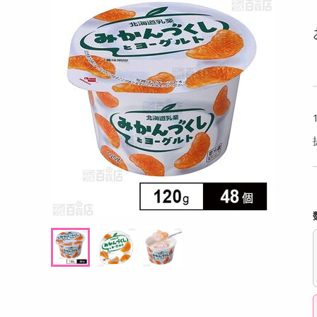
洗剤
い！贅沢三昧『黄
【3個セット】黄身のしずくバーム（ココ
【12
キッチン・日用品
能セット（プレー
ア）ほろ苦さと卵の甘みが絶妙
ml 
ヘアケア・ボディケア
提供数 299
提供数 296
ビューティーケア
試し費用
お試し費用
6,124
1,737
円
円
健康・ダイエット・サプリメント
医薬品・医薬部外品
オープン
オープン
考価格
参考価格
インテリア・家具・収納・寝具
537
579
個あたり
1個あたり
.5
円
円
ファッション
家電
ベビー・キッズ・マタニティ
ペット用品
クーポン・資格・学習
掲載予告