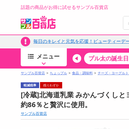
話題の商品がお得に試せるサンプル百貨店
毎日のキレイと元気を応援！ビューティーデー
メニュー
ちょっプルカテゴリ
キッチン・日用品
食品
プル太の誕生日
すべ
食品・調味料
サンプル百貨店
ちょっプル
食品・調味料
チーズ・ヨーグルト
生鮮食品
軽減税率
残りわずか
加工食品
[冷蔵]北海道乳業 みかんづくしとヨ
お菓子
約86％と贅沢に使用。
アイス・スイーツ
サンプル百貨店
飲料
00分 ～
08月08日08時00分 ～
お酒
ちょっプル
抽選
0
0
0
0