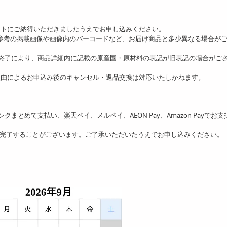
ットにご納得いただきましたうえでお申し込みください。
、参考の掲載画像や画像内のバーコードなど、お届け商品と多少異なる場合が
の終了により、商品詳細内に記載の原産国・原材料の表記が旧表記の場合がご
理由によるお申込み後のキャンセル・返品交換は対応いたしかねます。
フトバンクまとめて支払い、楽天ペイ、メルペイ、AEON Pay、Amazon Payでお
を完了することがございます。ご了承いただいたうえでお申し込みください。