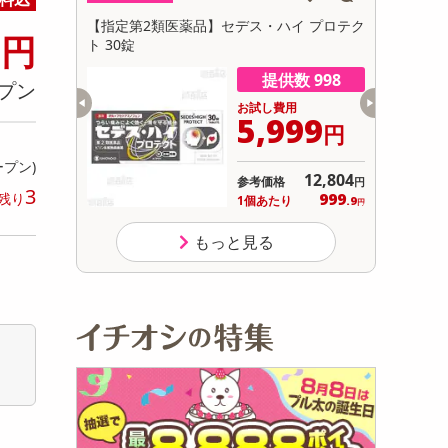
初回トライアル
0
 (ピスタチ
【指定第2類医薬品】セデス・ハイ プロテク
【第2類医薬
円
サ
ト 30錠
数 9968
提供数 998
プン
用
お試し費用
431
5,999
円
円
ープン)
オープン
12,804
参考価格
円
3
238
999
残り
り
1個あたり
.5
.9
円
円
もっと見る