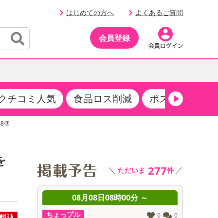
はじめての方へ
よくあるご質問
会員登録
クチコミ人気
食品ロス削減
ポストにお届け
イベント
・サプリメント
品
・収納・寝具
マタニティ
ケア
イベント最新情報（RSPほか）
48個
その他 食品
製菓・製パン材料
飲料ギフト
生活雑貨
メンズ
AV機器
クーポン
その他 お菓子・スイーツ
その他 飲料
スポーツ・アウトドア用品
ベビー・キッズ
その他 家電
を
商品限定クーポン
277
＼
／
ただいま
件
介護用品
レッグウェア
その他 キッチン・日用品
その他 ファッション
サンプリング
 ～
08月08日08時00分 ～
0
抽選サンプル
ちょっプル
ちょっプ
0
0
0
0
料込