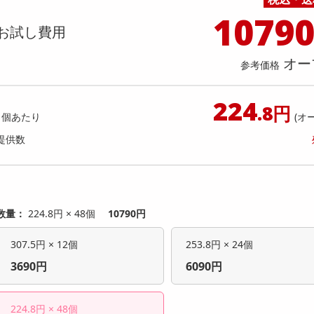
料理の素
ナッツ・ドライフルーツ
栄養ドリンク・エナジードリンク
チューハイ・カクテル
洗剤ギフト
ヘルスケア・衛生用品
健康グッズ
インテリア雑貨
時計
記録メディア・メモリーカード
マタニティ
1079
本】ドトール カフェ・オ・レ PET 480
【6個入】 ごろごろフィナンシェ
乾物・海苔・粉物
ゼリー・プリン
お茶・紅茶（茶葉）
ノンアルコール飲料
その他 洗剤
キッチン雑貨・食器・消耗品
アウトドア・イベント用品・DIY・工具
アクセサリー
その他 ベビー・キッズ・マタニティ
スマートフォン・携帯電話・タブレットアクセ
お試し費用
[抽選サンプル]
オ)
店舗
リー
カレー・シチュー
和菓子
コーヒー(豆・インスタント）
ビール・ワイン・お酒ギフト
調理器具・鍋・包丁
その他 インテリア・家具
ファッション雑貨
電池
提供数 6
提供
オー
店舗情報
参考価格
食品ギフト
おつまみ
ココア・チョコレート飲料
その他 アルコール飲料
弁当箱・水筒・弁当グッズ
下着・ルームウェア
電球・蛍光灯・照明
3,111
お試し費
参考価格
円
1,
224
.8円
1個あたり
(オ
参考価格
提供数
1個あた
数量：
224.8円 × 48個
10790円
307.5円 × 12個
253.8円 × 24個
3690円
6090円
224.8円 × 48個