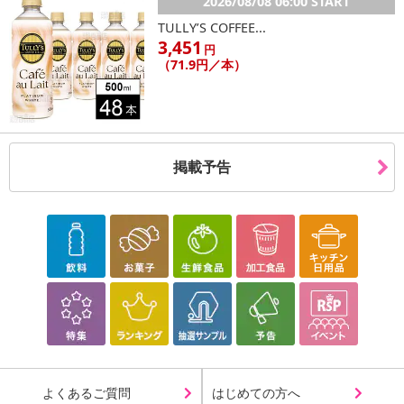
2026/08/08 06:00 START
※お申込み後のキャンセルはお受けできません。
記載されている内容を必ずご確認いただき、お届けする商品セット
TULLY’S COFFEE...
3,451
にご納得いただきましたうえでお申し込みください。
円
（71.9円／本）
※パッケージ変更や商品リニューアル(成分など含む)等により、参考
の掲載画像や画像内のバーコードなど、お届け商品と多少異なる場
合がございます。
また、[新たな加工食品の原料原産地表示制度]の経過措置期間の終
了により、商品詳細内に記載の原産国・原材料の表記が旧表記の場
掲載予告
合がございます。
あらかじめご了承いただいた上でお申込みください。なお、本理由
によるお申込み後のキャンセル・返品交換は対応いたしかねます。
【お支払いについて】
※送料はお試し費用に含まれております。
※d払い、PayPay、au PAY、au PAY(auかんたん決済)、ソフトバン
クまとめて支払い、楽天ペイ、メルペイ、AEON Pay、Amazon Pa
yでお支払いの場合、決済のため外部サイトへ遷移します。
※予約商品は決済手段ごとに定められた決済期限日にお支払いを完
了することがございます。ご了承いただいたうえでお申し込みくだ
よくあるご質問
はじめての方へ
さい。