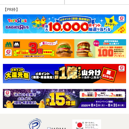
【PR枠】
発送日カレンダー
休業日
■
その他共通および商品カテゴリー別注意事項（※必ずご確認くだ
さい）
こちらの情報は
2026年07月09日
時点での情報となります。