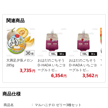
関連商品
大満足夕張メロン
おはだのごちそう
おはだのごちそう
マル
285g
D-HADA いちごヨ
D-HADA いちごヨ
ー3
3,735
ーグルトゼ...
ーグルトゼ...
円
6,354
3,562
円
円
商品仕様
商品名
マルハニチロ ゼリー3種セット