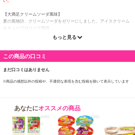
い。
【大満足クリームソーダ風味】
夏の風物詩、クリームソーダをゼリーにしました。アイスクリーム
をキューブゼリーで再現。
もっと見る
【0kcalゼリー いちご 練乳風味キューブゼリー入り】
福岡県産あまおうの果汁使用。
この商品の口コミ
練乳風味のキューブゼリー入りで練乳をかけたいちごのような風味
が楽しめます。
【くだものたのしいミックス】
※商品の感想以外の投稿や、不適切な表現を含む投稿を除いて表示しています
手軽にくだものが食べられるたのしいゼリーです。
パイン、みかん、りんご、白桃入りの
ミックスゼリーです。
あなたに
オススメの商品
【0kcalゼリー いちご 練乳風味キューブゼリー入り】
原産国(最終加工地):
日本
原材料:
エリスリトール(中国製造)、牛乳、いちご濃縮果汁/酸味料、ゲル化剤(増粘多糖類)、乳