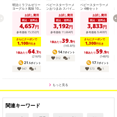
明治ミラフルゼリー
ベビースターラーメ
ベビースターラーメ
ヴ
ヨーグルト風味 100
ンおつまみ スパイ
ン 4種セット
g / りんごヨーグル
シーチキン味 56g /
ト
お試し費用
お試し費用
お試し費用
ト風味 100g
ベビースターラーメ
ン コクうまチキン
税込・送料込
税込・送料込
税込・送料込
味 64g
4,657
3,192
3,833
円
円
円
参考価格
15,552
円
参考価格
11,664
円
参考価格
9,469
円
39
さらにクーポンで
さらにクーポンで
.9
1個あたり
円
1,100
1,300
円引き
円引き
(145
.8
円)
64
59
14
.7
.9
.7ポイント
1個あたり
円
1個あたり
円
(216円)
(148円)
312
0
21
17
.5ポイント
.7ポイント
947
4
573
1
もっと見る
関連キーワード