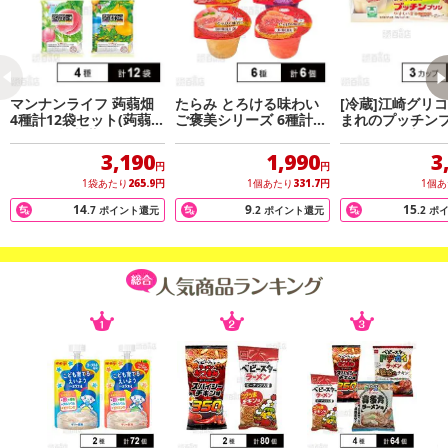
酸Ca、甘味料(アスパルテーム・L-フェニルアラニン化合物、アセスルファムK、スクラロー
ス)、酸化防止剤(V.C)、香料、乳化剤、カロチノイド色素、(一部に乳成分を含む)
アレルギー表示:
乳成分(本品製造工場では特定原材料のうち、卵を含む製品を生産しています)
注意事項:
マンナンライフ 蒟蒻畑
たらみ とろける味わい
[冷蔵]江崎グリコ
・果肉及び練乳は入っておりません
4種計12袋セット(蒟蒻畑
ご褒美シリーズ 6種計6
まれのプッチンプ
・0kcalの糖質(エリスリトール)を使用しています。
ぶどう味/蒟蒻畑りんご
個
5g×3カップ×7個
味/蒟蒻畑白桃味/蒟蒻畑
3,190
1,990
3
温州みかん味)
円
円
1袋あたり
265.9
円
1個あたり
331.7
円
1個
【大満足クリームソーダ風味】
14
9
15
.7
ポイント還元
.2
ポイント還元
.2
ポ