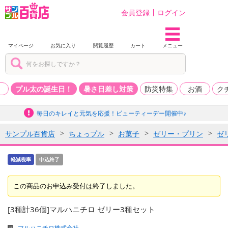
会員登録
ログイン
マイページ
お気に入り
閲覧履歴
カート
メニュー
品
プル太の誕生日！
暑さ日差し対策
防災特集
お酒
ク
毎日のキレイと元気を応援！ビューティーデー開催中♪
サンプル百貨店
ちょっプル
お菓子
ゼリー・プリン
ゼ
軽減税率
申込終了
この商品のお申込み受付は終了しました。
[3種計36個]マルハニチロ ゼリー3種セット
マルハニチロ株式会社