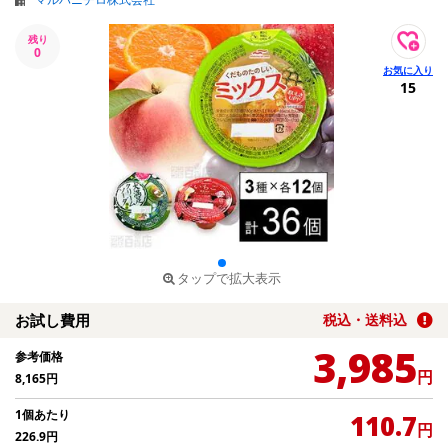
残り
0
15
タップで拡大表示
お試し費用
税込・送料込
3,985
参考価格
円
8,165
円
1個あたり
110.7
円
226.9
円