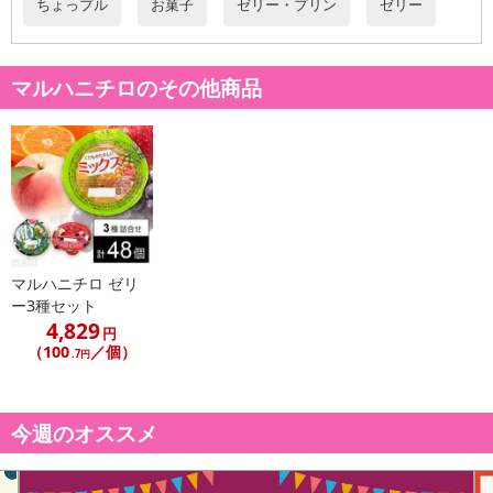
ちょっプル
お菓子
ゼリー・プリン
ゼリー
マルハニチロのその他商品
マルハニチロ ゼリ
ー3種セット
4,829
円
（100
／個）
.7円
【くだものたのしいミックス】
今週のオススメ