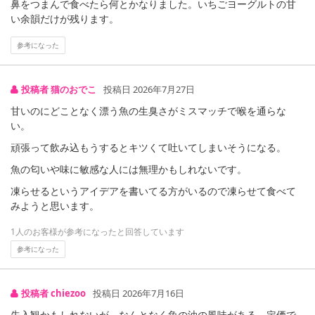
鼻をつまんで食べたら何とかなりました。いちごヨーグルトの甘
い余韻だけが残ります。
参考になった
投稿者 猫のおでこ
投稿日 2026年7月27日
甘いのにどことなく漂う魚の生臭さがミスマッチで喉を通らな
い。
頑張って飲み込もうするとキツくて吐いてしまいそうになる。
魚の匂いや味に敏感な人には無理かもしれないです。
注意事項
凍らせるというアイデアを書いてる方がいるので凍らせて食べて
みようと思います。
【キャンセルについて】
※お申込み後のキャンセルはお受けできません。
1人のお客様が参考になったと回答しています
記載されている内容を必ずご確認いただき、お届けする商品セット
参考になった
にご納得いただきましたうえでお申し込みください。
※パッケージ変更や商品リニューアル(成分など含む)等により、参考
の掲載画像や画像内のバーコードなど、お届け商品と多少異なる場
投稿者 chiezoo
投稿日 2026年7月16日
合がございます。
先入観かもしれないが、なんとなく魚の油の風味がある。定価で