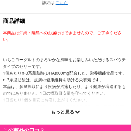
詳細は
こちら
商品詳細
本商品は沖縄・離島へのお届けはできませんので、ご了承くださ
い。
いちごヨーグルトのまろやかな風味をお楽しみいただけるスパウチ
タイプのゼリーです。
1個あたりn-3系脂肪酸(DHA)600mg配合した、栄養機能食品です。
n-3系脂肪酸は、皮膚の健康維持を助ける栄養素です。
本品は、多量摂取により疾病が治癒したり、より健康が増進するも
のではありません。1日の摂取目安量を守ってください。
1日当たり1個を目安にお召し上がりください。
1日当たりの摂取目安量に含まれる当該栄養成分の量の栄養素等表示
もっと見る
基準値(対象年齢18歳以上、基準熱量2200kcal)に占める割合/n-3系
脂肪酸:30~45%
本品は、特定保健用食品と異なり、消費者庁長官による個別審査を
この商品の口コミ