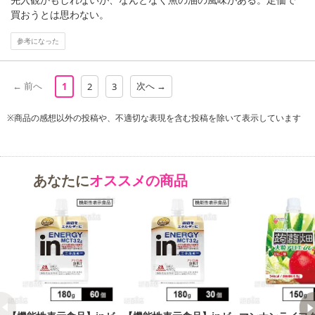
また、[新たな加工食品の原料原産地表示制度]の経過措置期間の終
買おうとは思わない。
了により、商品詳細内に記載の原産国・原材料の表記が旧表記の場
合がございます。
参考になった
あらかじめご了承いただいた上でお申込みください。なお、本理由
によるお申込み後のキャンセル・返品交換は対応いたしかねます。
← 前へ
次へ →
1
2
3
【お支払いについて】
※送料はお試し費用に含まれております。
※商品の感想以外の投稿や、不適切な表現を含む投稿を除いて表示しています
※d払い、PayPay、au PAY、au PAY(auかんたん決済)、ソフトバン
クまとめて支払い、楽天ペイ、メルペイ、AEON Pay、Amazon Pa
yでお支払いの場合、決済のため外部サイトへ遷移します。
あなたに
オススメの商品
※予約商品は決済手段ごとに定められた決済期限日にお支払いを完
了することがございます。ご了承いただいたうえでお申し込みくだ
さい。
発送日カレンダー