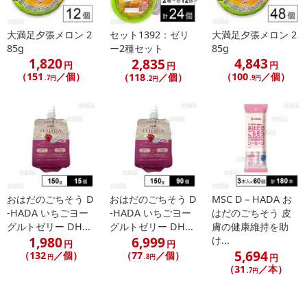
大満足夕張メロン 2
セット1392：ゼリ
大満足夕張メロン 2
85g
ー2種セット
85g
1,820
4,843
2,835
円
円
円
（151
／個）
（100
／個）
（118
／個）
.7円
.9円
.2円
おはだのごちそう D
おはだのごちそう D
MSC D－HADA お
-HADA いちごヨー
-HADA いちごヨー
はだのごちそう 皮
グルトゼリー DH...
グルトゼリー DH...
膚の健康維持を助
1,980
6,999
け...
円
円
5,694
（132
／個）
（77
／個）
円
円
.8円
（31
／本）
.7円