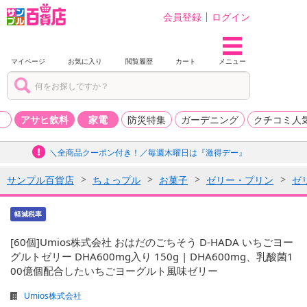
会員登録
ログイン
マイページ
お気に入り
閲覧履歴
カート
メニュー
品
アサヒ飲料
家電
防災特集
ガーデニング
クチコミ人
＼全商品クーポン付き！／毎週木曜日は『激得デー』
サンプル百貨店
ちょっプル
お菓子
ゼリー・プリン
ゼ
軽減税率
[60個]Umios株式会社 おはだのごちそう D-HADA いちごヨー
グルトゼリー DHA600mg入り 150g | DHA600mg、乳酸菌1
00億個配合したいちごヨーグルト風味ゼリー
Umios株式会社