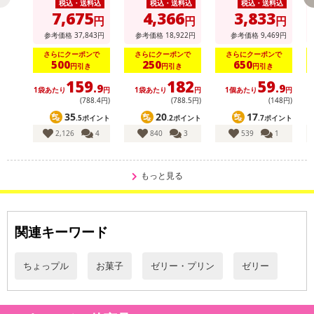
税込・送料込
税込・送料込
税込・送料込
7,675
4,366
3,833
円
円
円
参考価格
37,843
円
参考価格
18,922
円
参考価格
9,469
円
さらにクーポンで
さらにクーポンで
さらにクーポンで
500
250
650
円引き
円引き
円引き
159
182
59
.9
.9
1袋あたり
円
1袋あたり
円
1個あたり
円
1
(788
.4
円)
(788
.5
円)
(148円)
35
20
17
.5ポイント
.2ポイント
.7ポイント
2,126
4
840
3
539
1
もっと見る
関連キーワード
ちょっプル
お菓子
ゼリー・プリン
ゼリー