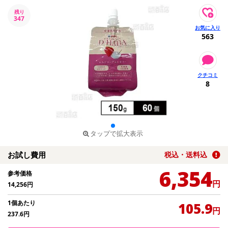
残り
347
563
8
タップで拡大表示
お試し費用
税込・送料込
6,354
参考価格
円
14,256
円
1個あたり
105.9
円
237.6
円