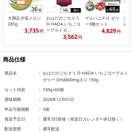
大満足夕張メロン
おはだのごちそう
マルハニチロ ゼリ
大満
285g
D-HADA いちごヨ
ー3種セット
285
3,735
4,829
ーグルトゼ...
円
円
3,562
円
商品仕様
商品名
おはだのごちそう D-HADA いちごヨーグルト
ゼリー DHA600mg入り 150g
セット内容
150g×60個
賞味期限
2026年12月01日
申込可能個数
5個
発送予定日
通常3日前後（発送日カレンダー休日除く）
配送形態
通常配送