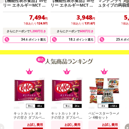
【機能性表示食品】inゼ
【機能性表示食品】inゼ
マンナンライフ
リー エネルギーMCT 18
リー エネルギーMCT 18
ュタイプの蒟蒻畑
0g
0g
アロエinりんご味 
×30個
7,494
3,948
5
円
円
1個あたり
124.9
円
1個あたり
131.6
円
1個
1,200
600
さらにクーポンで
円引き
さらにクーポンで
円引き
34
18
25
休業日
.6
ポイント還元
.2
ポイント還元
.4
ポ
■
その他共通および商品カテゴリー別注意事項（※必ずご確認くだ
さい）
こちらの情報は
2026年07月09日
時点での情報となります。
キットカット オト
キットカット オト
ベビースターラーメ
ナの甘さ ダブルベ
ナの甘さ ダブルベ
ン 4種セット
i
リー＆ナッツ仕立て
リー＆ナッツ仕立て
M
お試し費用
お試し費用
お試し費用
9枚入
9枚入