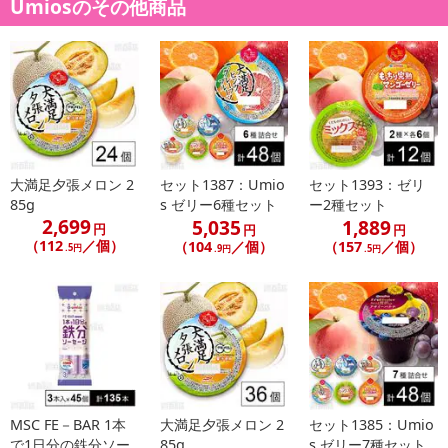
Umiosのその他商品
大満足夕張メロン 2
セット1387：Umio
セット1393：ゼリ
85g
s ゼリー6種セット
ー2種セット
2,699
5,035
1,889
円
円
円
（112
／個）
（104
／個）
（157
／個）
.5円
.9円
.5円
MSC FE－BAR 1本
大満足夕張メロン 2
セット1385：Umio
で1日分の鉄分ソー
85g
s ゼリー7種セット