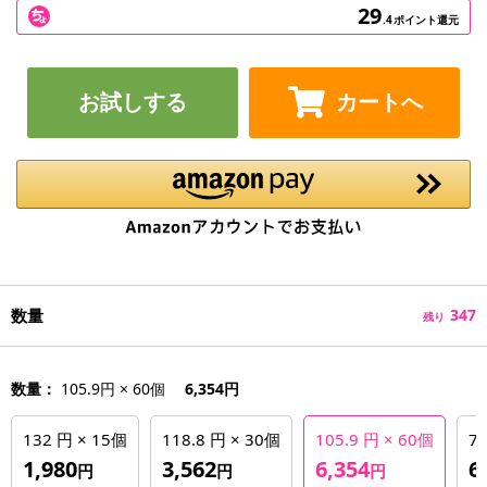
29
.4
ポイント還元
お試しする
カートへ
数量
347
残り
数量：
105.9円 × 60個
6,354円
132 円 × 15個
118.8 円 × 30個
105.9 円 × 60個
77
1,980
3,562
6,354
6
円
円
円