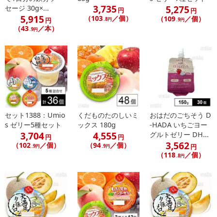
3,735
5,275
セージ 30g×...
円
円
5,915
（103
／個）
（109
／個）
円
.8円
.9円
（43
／本）
.9円
セット1388：Umio
くだものたのしいミ
おはだのごちそう D
s ゼリー5種セット
ックス 180g
-HADA いちごヨー
3,704
4,555
グルトゼリー DH...
円
円
3,562
（102
／個）
（94
／個）
円
.9円
.9円
（118
／個）
.8円