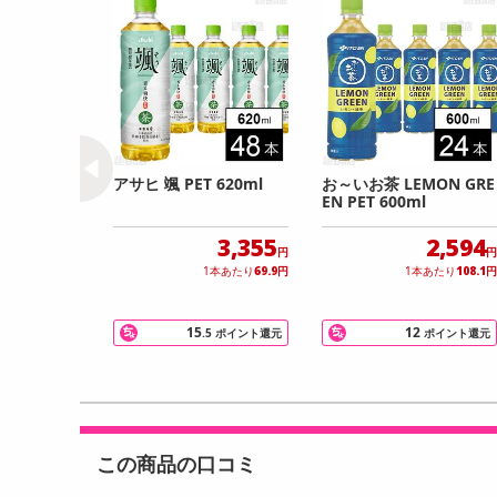
アサヒ 颯 PET 620ml
お～いお茶 LEMON GRE
EN PET 600ml
3,355
2,594
円
円
1本あたり
69.9
円
1本あたり
108.1
円
15
12
.5
ポイント還元
ポイント還元
この商品の口コミ