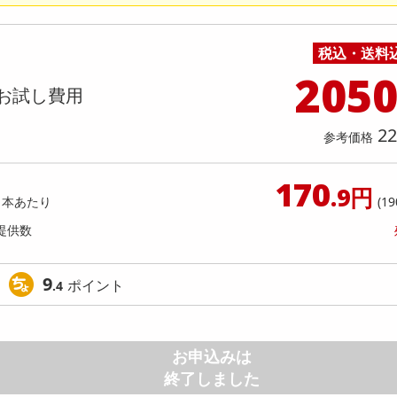
料理の素
ナッツ・ドライフルーツ
栄養ドリンク・エナジードリンク
チューハイ・カクテル
洗剤ギフト
ヘルスケア・衛生用品
健康グッズ
インテリア雑貨
時計
記録メディア・メモリーカード
マタニティ
】モンスター ウルトラファンタジー
【6個入】★新改良★ごろごろ
乾物・海苔・粉物
ゼリー・プリン
お茶・紅茶（茶葉）
ノンアルコール飲料
その他 洗剤
キッチン雑貨・食器・消耗品
アウトドア・イベント用品・DIY・工具
アクセサリー
その他 ベビー・キッズ・マタニティ
スマートフォン・携帯電話・タブレットアクセ
レッド 缶 355ml [抽選サンプル]
( ベリー )
店舗
リー
税込・送料
カレー・シチュー
和菓子
コーヒー(豆・インスタント）
ビール・ワイン・お酒ギフト
調理器具・鍋・包丁
その他 インテリア・家具
ファッション雑貨
電池
提供数 6
提供
205
店舗情報
お試し費用
食品ギフト
おつまみ
ココア・チョコレート飲料
その他 アルコール飲料
弁当箱・水筒・弁当グッズ
下着・ルームウェア
電球・蛍光灯・照明
920
お試し費
参考価格
円
1,
22
参考価格
参考価格
1個あた
170
.9円
1本あたり
(19
提供数
9
ポイント
.4
お申込みは
終了しました