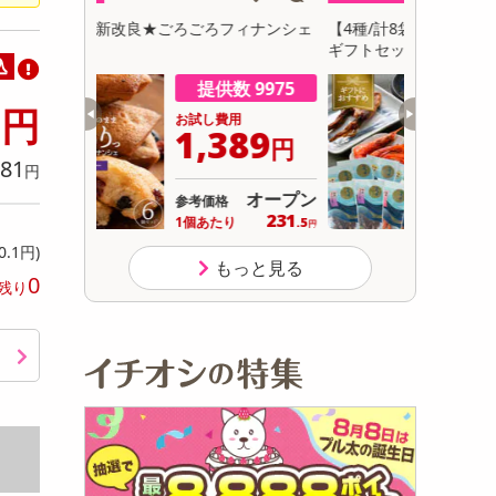
初回トライアル
フィナンシェ
【4種/計8袋】厳選おつまみ「碧の幸」8袋
【計650g
サ
ギフトセット＜全て国産＞化粧箱入り
込
数 9975
提供数 999
0
円
用
お試し費用
389
3,117
円
円
81
円
オープン
オープン
参考価格
231
389
り
1袋あたり
.5
.7
円
円
0.1円)
もっと見る
0
残り