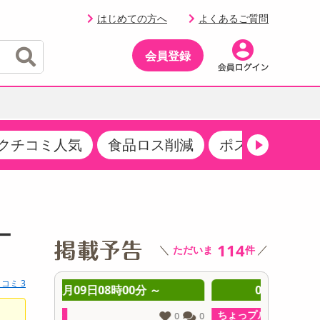
はじめての方へ
よくあるご質問
会員登録
クチコミ人気
食品ロス削減
ポストにお届け
イベント
・サプリメント
品
・収納・寝具
マタニティ
ケア
イベント最新情報（RSPほか）
その他 食品
製菓・製パン材料
飲料ギフト
生活雑貨
メンズ
AV機器
クーポン
その他 お菓子・スイーツ
その他 飲料
スポーツ・アウトドア用品
ベビー・キッズ
その他 家電
ー
商品限定クーポン
114
＼
／
ただいま
件
介護用品
レッグウェア
その他 キッチン・日用品
その他 ファッション
サンプリング
コミ 3
 ～
08月09日08時00分 ～
0
抽選サンプル
ちょっプル
ちょっプ
0
0
0
0