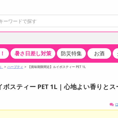
！
暑さ日差し対策
防災特集
お酒
て見る
特設コーナー
食品・調味料
生鮮食品
お菓子
アイス・スイーツ
飲料
お酒
洗剤
キッチン・日用品
健康・ダイエット
医薬品・医薬部外
インテリア・家具
ファッション
家電
ベビー・キッズ・
ペット用品
加工食品
ヘアケア・ボディ
ビューティーケア
特集一覧
）
ハーブティ
【賞味期限間近】ルイボスティー PET 1L
全国うまいもの博
米・雑穀
肉・肉加工品
スナック菓子
アイスクリーム・シャーベット
水・ミネラルウォーター・炭酸水
ビール・発泡酒・新ジャンル
キッチン・台所用洗剤
掃除用具
健康食品・飲料
第二類医薬品
収納用品
トップス
生活家電
ベビーおむつ・トイレ用品
犬用品
カップ麺・乾麺・パスタ
ヘアケア・スタイリング
スキンケア・基礎化粧品
クチコミで選ばれた人気商品
パン・シリアル・コーンフレーク
魚介類・シーフード・水産加工品
クッキー・クラッカー
ケーキ・スイーツ
お茶・紅茶（ソフトドリンク）
ワイン
洗濯用洗剤・柔軟剤・漂白剤
洗濯用品
ダイエット
指定第二類医薬品
寝具・布団
ボトムス
キッチン家電
授乳グッズ
猫用品
インスタント・レトルト・冷凍食品・惣菜
ボディケア
ベースメイク・メイクアップ・ネイル
ボスティー PET 1L | 心地よい香りとス
チーズ・ヨーグルト・乳製品・卵
フルーツ・果物・果物加工品
キャンディ・ガム・タブレット
お菓子・スイーツギフト
コーヒー（ソフトドリンク）
日本酒・焼酎
バス・お風呂用洗剤
トイレ・バス用品
サプリメント
第三類医薬品
マット・カーペット・クッション
シューズ
冷房・暖房器具・空調
食事グッズ
その他 ペット用品
ナチュラル・オーガニックコスメ
ポイント
調味料・ドレッシング・油
野菜・きのこ
せんべい・米菓
果実・野菜・清涼・乳飲料
洋酒・リキュール
トイレ用洗剤
タオル
美容サプリメント・ドリンク
医薬部外品
テーブル・デスク・カウンター
バッグ
美容・健康家電
ベビー用品・雑貨
香水・アロマ
口
08月09日07時00分 ～
08月09日08時00分
ポイント履歴
缶詰・瓶詰・ジャム・はちみつ
ミールキット
チョコレート
トクホ
果実酒・梅酒
住居用洗剤
日用品
スポーツサプリメント・ドリンク
チェア・ソファ
財布・小物
パソコン・プリンター・パソコン周辺機器
家具・寝具
ちょっプル
ちょっプルポイントとは？
0
0