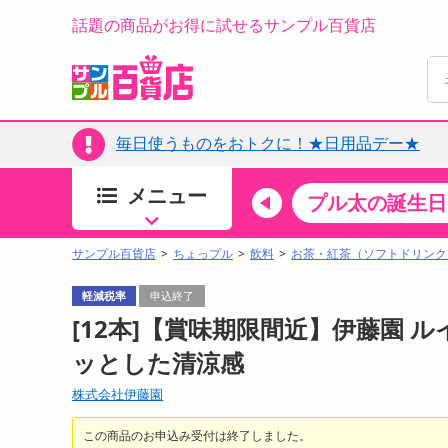
話題の商品がお得に試せるサンプル百貨店
毎日使うものをおトクに！★日用品デー★
メニュー
ちょっプルカテゴリ
キッチン・日用品
食品
プル太の誕生日
すべ
食品・調味料
サンプル百貨店
ちょっプル
飲料
お茶・紅茶（ソフトドリンク
生鮮食品
軽減税率
申込終了
加工食品
[12本]【賞味期限間近】伊藤園 ルイ
お菓子
ッとした清涼感
アイス・スイーツ
株式会社伊藤園
飲料
00分 ～
08月09日08時00分 ～
お酒
この商品のお申込み受付は終了しました。
ちょっプル
抽選
0
0
0
0