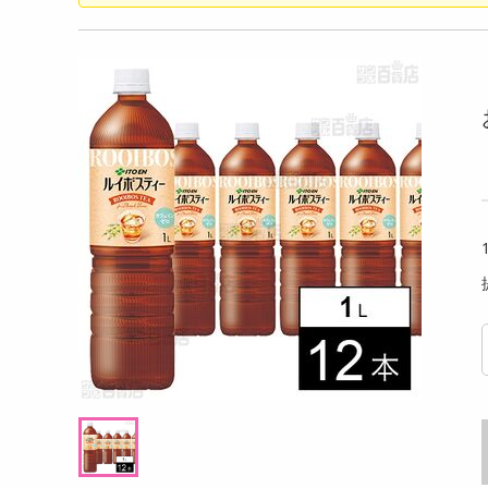
洗剤
アイス 80g
ロータス ビスコフサンド ビスコフクリーム
【4本
キッチン・日用品
110g
ルビー
ヘアケア・ボディケア
提供数 55
提供数 55
ビューティーケア
試し費用
お試し費用
,766
3,021
円
円
健康・ダイエット・サプリメント
医薬品・医薬部外品
7,698
4,147
考価格
参考価格
円
円
インテリア・家具・収納・寝具
132
251
本あたり
1袋あたり
.4
.8
円
円
ファッション
家電
ベビー・キッズ・マタニティ
ペット用品
クーポン・資格・学習
掲載予告