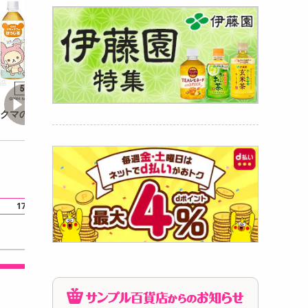
クマのほうじ茶 5
アサヒ 十六茶 PET 630
サンガリア あな
ml
ボスティー 500ml
3,811
3,835
2
円
円
1本あたり
79.4
円
1本あたり
79.9
円
1本あた
17
17
12
.6
ポイント還元
.7
ポイント還元
.1
ポイ