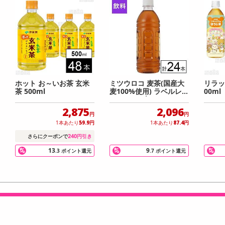
ホット お～いお茶 玄米
ミツウロコ 麦茶(国産大
リラッ
茶 500ml
麦100%使用) ラベルレス
00ml
500ml×24本
2,875
2,096
円
円
1本あたり
59.9
円
1本あたり
87.4
円
240
さらにクーポンで
円引き
13
9
.3
ポイント還元
.7
ポイント還元