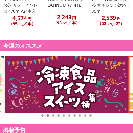
LATINUM WHITE
お茶 カフェインゼ
茶 電子レンジ対応 2
...
ロ 470ml×24本入
75ml
2,243
2,539
4,574
円
円
円
（93
／本）
（52
／本）
（95
／本）
.5円
.9円
.3円
今週のオススメ
掲載予告