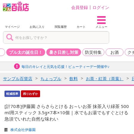
会員登録
ログイン
マイページ
お気に入り
閲覧履歴
カート
メニュー
品
プル太の誕生日！
暑さ日差し対策
防災特集
お酒
ク
毎日のキレイと元気を応援！ビューティーデー開催中♪
サンプル百貨店
ちょっプル
飲料
お茶・紅茶（茶葉）
軽減税率
残りわずか
[計70本]伊藤園 さらさらとける お～いお茶 抹茶入り緑茶 500
ml用スティック 3.5g×7本×10個 | 水でもお湯でもすぐとける
急須でいれた自然な味わい
株式会社伊藤園