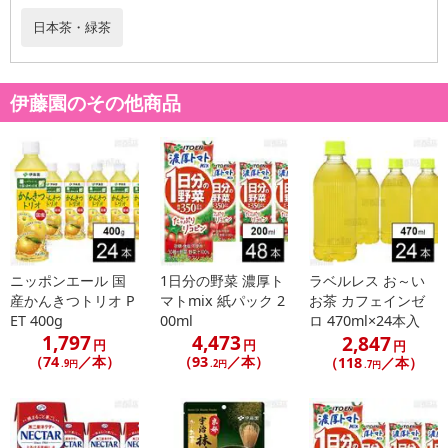
日本茶・緑茶
伊藤園のその他商品
ニッポンエール 国
1日分の野菜 濃厚ト
ラベルレス お～い
産かんきつトリオ P
マトmix 紙パック 2
お茶 カフェインゼ
ET 400g
00ml
ロ 470ml×24本入
1,797
4,473
2,847
円
円
円
（74
／本）
（93
／本）
（118
／本）
.9円
.2円
.7円