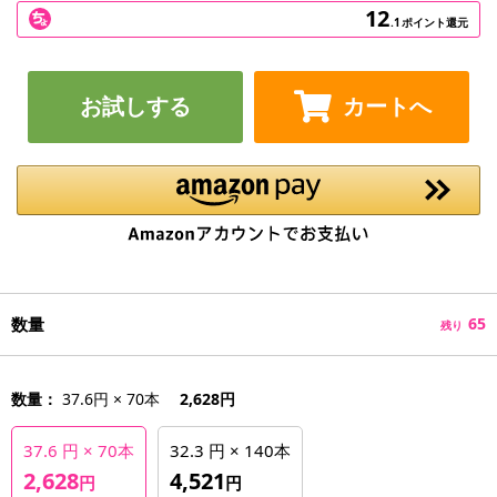
12
.1
ポイント還元
お試しする
カートへ
数量
65
残り
数量：
37.6円 × 70本
2,628円
37.6 円 × 70本
32.3 円 × 140本
2,628
4,521
円
円