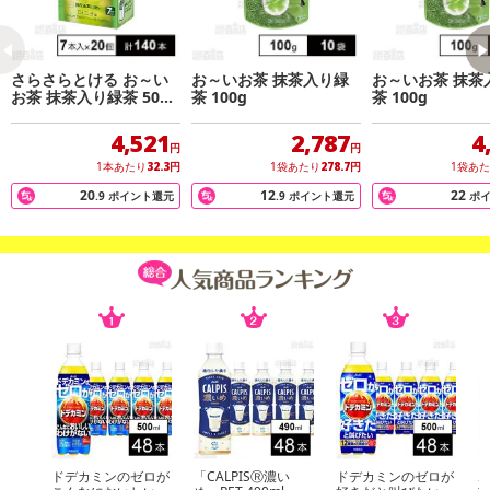
休業日
■
その他共通および商品カテゴリー別注意事項（※必ずご確認くだ
さらさらとける お～い
お～いお茶 抹茶入り緑
お～いお茶 抹茶
お茶 抹茶入り緑茶 500
茶 100g
茶 100g
さい）
ml用スティック 3.5g×7
本
4,521
2,787
4
こちらの情報は
2026年07月09日
時点での情報となります。
円
円
1本あたり
32.3
円
1袋あたり
278.7
円
1袋あ
20
12
22
.9
ポイント還元
.9
ポイント還元
ポ
ドデカミンのゼロが
「CALPISⓇ濃い
ドデカミンのゼロが
ホ