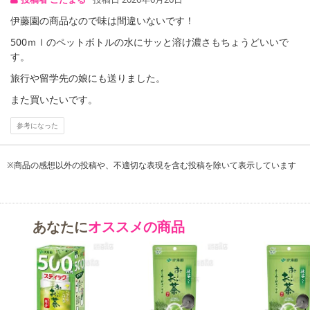
【お支払いについて】
伊藤園の商品なので味は間違いないです！
※送料はお試し費用に含まれております。
500ｍｌのペットボトルの水にサッと溶け濃さもちょうどいいで
※d払い、PayPay、au PAY、au PAY(auかんたん決済)、ソフトバン
す。
クまとめて支払い、楽天ペイ、メルペイ、AEON Pay、Amazon Pa
旅行や留学先の娘にも送りました。
yでお支払いの場合、決済のため外部サイトへ遷移します。
※予約商品は決済手段ごとに定められた決済期限日にお支払いを完
また買いたいです。
了することがございます。ご了承いただいたうえでお申し込みくだ
参考になった
さい。
発送日カレンダー
※商品の感想以外の投稿や、不適切な表現を含む投稿を除いて表示しています
あなたに
オススメの商品