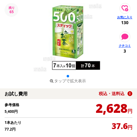
残り
65
130
3
タップで拡大表示
お試し費用
税込・送料込
2,628
参考価格
円
5,400
円
1本あたり
37.6
円
77.2
円