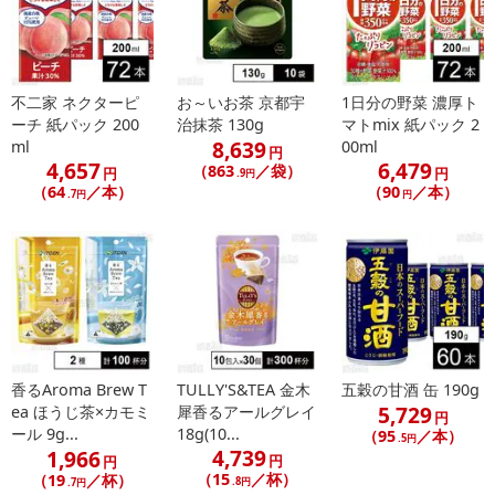
不二家 ネクターピ
お～いお茶 京都宇
1日分の野菜 濃厚ト
ーチ 紙パック 200
治抹茶 130g
マトmix 紙パック 2
8,639
ml
00ml
円
4,657
6,479
（863
／袋）
円
円
.9円
（64
／本）
（90
／本）
.7円
円
香るAroma Brew T
TULLY'S&TEA 金木
五穀の甘酒 缶 190g
5,729
ea ほうじ茶×カモミ
犀香るアールグレイ
円
ール 9g...
18g(10...
（95
／本）
.5円
4,739
1,966
円
円
（15
／杯）
（19
／杯）
.8円
.7円