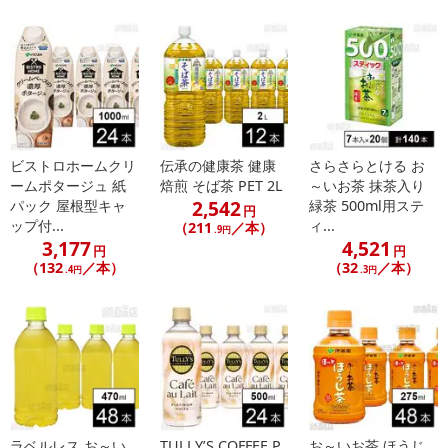
ビストロホームクリ
伝承の健康茶 健康
さらさらとける お
ームポタージュ 紙
焙煎 そば茶 PET 2L
～いお茶 抹茶入り
2,542
パック 屋根型キャ
緑茶 500ml用ステ
円
ップ付...
ィ...
（211
／本）
.9円
3,177
4,521
円
円
（132
／本）
（32
／本）
.4円
.3円
ラベルレス お～い
TULLY’S COFFEE P
お～いお茶 ほうじ