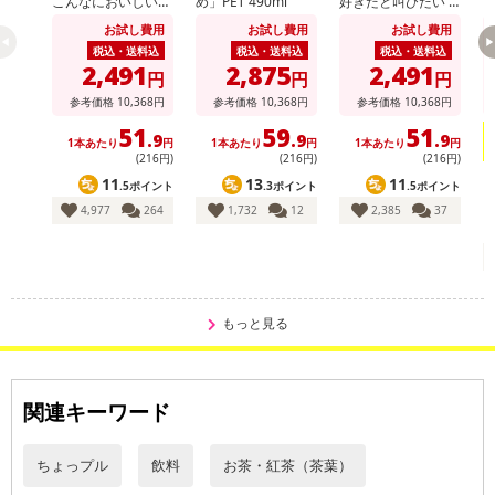
こんなにおいしいわ
め」PET 490ml
好きだと叫びたい P
玄
けがない PET 500ml
ET 500ml
お試し費用
お試し費用
お試し費用
税込・送料込
税込・送料込
税込・送料込
2,491
2,875
2,491
円
円
円
参考価格
10,368
円
参考価格
10,368
円
参考価格
10,368
円
51
59
51
.9
.9
.9
1本あたり
円
1本あたり
円
1本あたり
円
(216円)
(216円)
(216円)
11
13
11
.5ポイント
.3ポイント
.5ポイント
4,977
264
1,732
12
2,385
37
もっと見る
関連キーワード
ちょっプル
飲料
お茶・紅茶（茶葉）