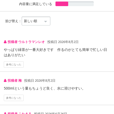
内容量に満足している
並び替え：
注意事項
投稿者 ウルトラマンレオ
投稿日 2026年8月2日
【キャンセルについて】
やっぱり緑茶が一番大好きです 作るのがとても簡単で忙しい日
※お申込み後のキャンセルはお受けできません。
はありがたい
記載されている内容を必ずご確認いただき、お届けする商品セット
にご納得いただきましたうえでお申し込みください。
参考になった
※パッケージ変更や商品リニューアル(成分など含む)等により、参考
の掲載画像や画像内のバーコードなど、お届け商品と多少異なる場
合がございます。
投稿者 梅
投稿日 2026年8月2日
また、[新たな加工食品の原料原産地表示制度]の経過措置期間の終
500mlという量もちょうど良く、水に溶けやすい。
了により、商品詳細内に記載の原産国・原材料の表記が旧表記の場
合がございます。
参考になった
あらかじめご了承いただいた上でお申込みください。なお、本理由
によるお申込み後のキャンセル・返品交換は対応いたしかねます。
投稿者 こたまる
投稿日 2026年6月26日