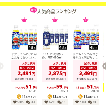
■
その他共通および商品カテゴリー別注意事項（※必ずご確認くだ
さい）
こちらの情報は
2026年07月09日
時点での情報となります。
ドデカミンのゼロが
「CALPISⓇ濃い
ドデカミンのゼロが
ホ
こんなにおいしいわ
め」PET 490ml
好きだと叫びたい P
玄
けがない PET 500ml
ET 500ml
お試し費用
お試し費用
お試し費用
税込・送料込
税込・送料込
税込・送料込
2,491
2,875
2,491
円
円
円
参考価格
10,368
円
参考価格
10,368
円
参考価格
10,368
円
51
59
51
.9
.9
.9
1本あたり
円
1本あたり
円
1本あたり
円
(216円)
(216円)
(216円)
11
13
11
.5ポイント
.3ポイント
.5ポイント
5,015
264
1,798
12
2,408
40