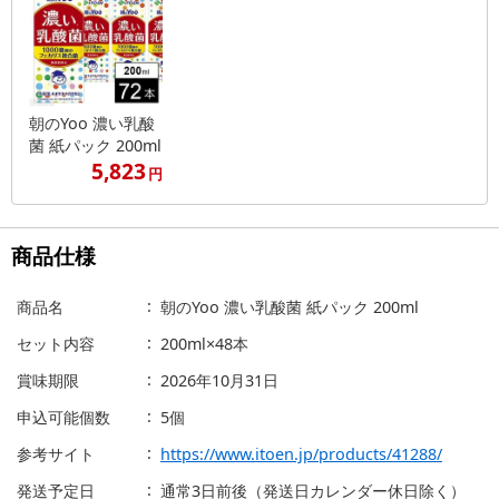
朝のYoo 濃い乳酸
菌 紙パック 200ml
5,823
円
商品仕様
商品名
朝のYoo 濃い乳酸菌 紙パック 200ml
セット内容
200ml×48本
賞味期限
2026年10月31日
申込可能個数
5個
参考サイト
https://www.itoen.jp/products/41288/
発送予定日
通常3日前後（発送日カレンダー休日除く）