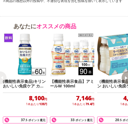
※商品の感想以外の投稿や、不適切な表現を含む投稿を除いて表示しています
※送料はお試し費用に含まれております。
※d払い、PayPay、au PAY、au PAY(auかんたん決済)、ソフトバン
クまとめて支払い、楽天ペイ、メルペイ、AEON Pay、Amazon Pa
yでお支払いの場合、決済のため外部サイトへ遷移します。
あなたに
オススメの商品
※予約商品は決済手段ごとに定められた決済期限日にお支払いを完
了することがございます。ご了承いただいたうえでお申し込みくだ
さい。
発送日カレンダー
(機能性表示食品)キリン
【機能性表示食品】アミ
（機能性表示食
おいしい免疫ケア カロ
ールW 100ml
ン おいしい免疫
リーオフ 100ml×60本
ベルレス 100ml
8,100
7,146
4
円
円
1本あたり
135
円
1本あたり
79.4
円
1本
37
33
20
.5
ポイント還元
ポイント還元
.5
ポ
休業日