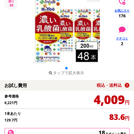
残り
38
176
2
タップで拡大表示
お試し費用
税込・送料込
4,009
参考価格
円
6,221
円
1本あたり
83.6
円
129.7
円
18
.5
ポイント還元