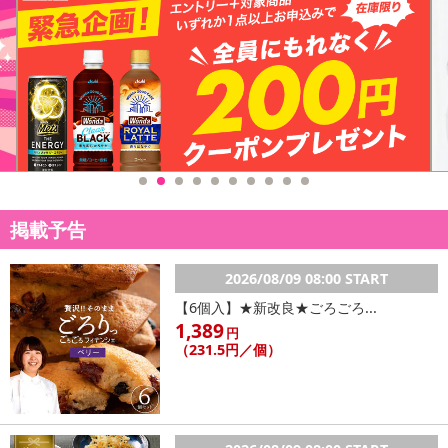
掲載予告
2026/08/09 08:00 START
【6個入】★新改良★ごろごろ...
1,389
円
（231.5円／個）