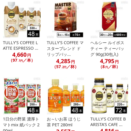
TULLY’S COFFEE L
TULLY’S COFFEE マ
ヘルシー ルイボス
ATTE ESPRESSO ...
スターブレンド ド
ティー ティーバッ
4,660
リップバッ...
グ 90g(30包入)
円
4,285
4,795
（97
／本）
.1円
円
円
（57
／杯）
（8
／杯）
.2円
円
1日分の野菜 濃厚ト
お～いお茶 ほうじ
TULLY’S COFFEE B
ARISTA’S CAFE ...
マトmix 紙パック 2
茶 PET 280ml
4,816
00ml