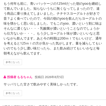
もう何年も前に、青いパッケージの125mlだった朝のyooを継続し
て飲んでいました。知らないうちに無くなってしまったので、違
う商品に乗り換えてしまいました。チチヤスヨーグルトが好きで
昔？よく食べていたので、今回の朝のyooを飲んだらヨーグルトの
注意事項
味を懐かしく思い出しました。でもこのyoo、濃いという割に味は
そんなに濃くない・・・乳酸菌が濃いということなのでしょうか
【キャンセルについて】
ら仕方ないか・・・。もう少しヨーグルト味が濃いといいなと思
※お申込み後のキャンセルはお受けできません。
いながら飲んでます。あと今の時期は200ｍｌでもいいけど、通年
を考えると125ｍｌの方が良かった気がします。量を減らしてもい
記載されている内容を必ずご確認いただき、お届けする商品セット
いのでもう少し濃い味だったら、また飲み続けてもいいかなと毎
にご納得いただきましたうえでお申し込みください。
朝考えながら飲んでます。
※パッケージ変更や商品リニューアル(成分など含む)等により、参考
の掲載画像や画像内のバーコードなど、お届け商品と多少異なる場
参考になった
合がございます。
また、[新たな加工食品の原料原産地表示制度]の経過措置期間の終
了により、商品詳細内に記載の原産国・原材料の表記が旧表記の場
投稿者 もるちゃん
投稿日 2026年8月5日
合がございます。
サッパリした甘さで飲みやすく美味しかったです。
あらかじめご了承いただいた上でお申込みください。なお、本理由
によるお申込み後のキャンセル・返品交換は対応いたしかねます。
参考になった
【お支払いについて】