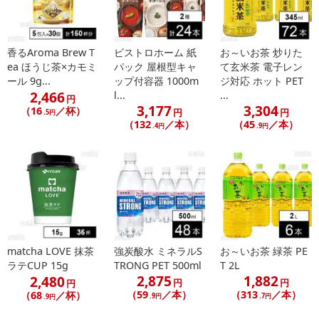
香るAroma Brew T
ビストロホーム 紙
お～いお茶 炒りた
ea ほうじ茶×カモミ
パック 屋根型キャ
て玄米茶 電子レン
ール 9g...
ップ付容器 1000m
ジ対応 ホット PET
2,466
l...
...
円
3,177
3,304
（16
／杯）
円
円
.5円
（132
／本）
（45
／本）
.4円
.9円
matcha LOVE 抹茶
強炭酸水 ミネラルS
お～いお茶 緑茶 PE
ラテCUP 15g
TRONG PET 500ml
T 2L
2,875
1,882
2,480
円
円
円
（59
／本）
（313
／本）
（68
／杯）
.9円
.7円
.9円