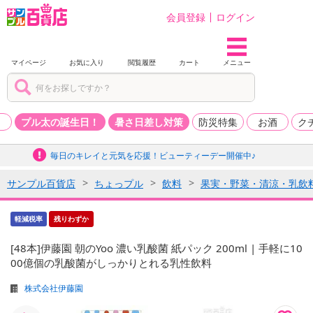
会員登録
ログイン
マイページ
お気に入り
閲覧履歴
カート
メニュー
品
プル太の誕生日！
暑さ日差し対策
防災特集
お酒
ク
毎日のキレイと元気を応援！ビューティーデー開催中♪
サンプル百貨店
ちょっプル
飲料
果実・野菜・清涼・乳飲
軽減税率
残りわずか
[48本]伊藤園 朝のYoo 濃い乳酸菌 紙パック 200ml | 手軽に10
00億個の乳酸菌がしっかりとれる乳性飲料
株式会社伊藤園