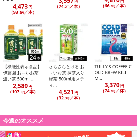
3,557
円
円
4,473
（66
／本）
（74
／本）
円
.9円
.2円
（93
／本）
.2円
【機能性表示食品】
さらさらとける お
TULLY’S COFFEE C
OLD BREW KILI
伊藤園 お～いお茶
～いお茶 抹茶入り
M...
濃い茶 500ml ...
緑茶 500ml用ステ
3,370
2,589
ィ...
円
円
4,521
（74
／杯）
（107
／本）
.9円
円
.9円
（32
／本）
.3円
今週のオススメ