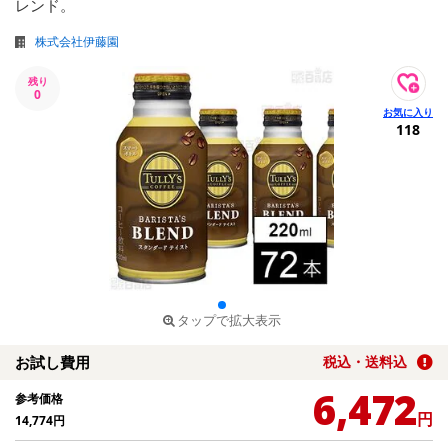
レンド。
株式会社伊藤園
残り
0
118
タップで拡大表示
お試し費用
税込・送料込
6,472
参考価格
円
14,774
円