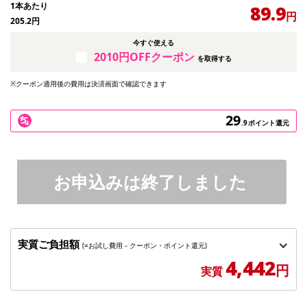
1本あたり
89.9
円
205.2
円
今すぐ使える
2010円OFFクーポン
を取得する
※クーポン適用後の費用は決済画面で確認できます
29
.9
ポイント還元
お申込みは終了しました
実質ご負担額
(=お試し費用－クーポン・ポイント還元)
4,442
円
実質