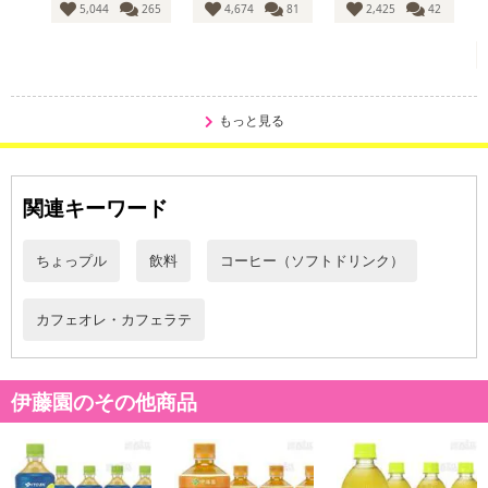
5,044
265
4,674
81
2,425
42
もっと見る
関連キーワード
休業日
■
その他共通および商品カテゴリー別注意事項（※必ずご確認くだ
ちょっプル
飲料
コーヒー（ソフトドリンク）
さい）
カフェオレ・カフェラテ
こちらの情報は
2026年07月09日
時点での情報となります。
伊藤園のその他商品