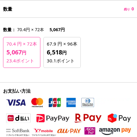
数量
0
残り
数量：
70.4円 × 72本
5,067円
70.4 円 × 72本
67.9 円 × 96本
5,067
6,518
円
円
23.4
ポイント
30.1
ポイント
お支払い方法