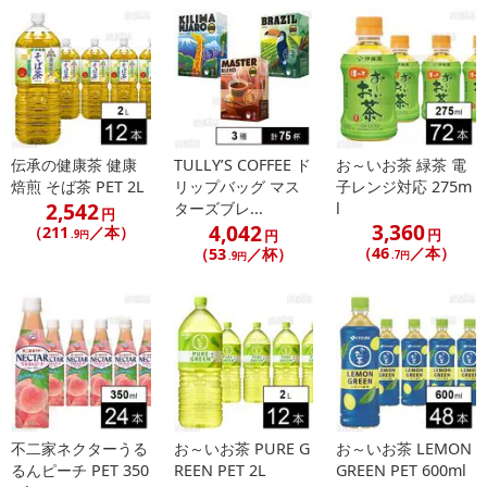
伝承の健康茶 健康
TULLY’S COFFEE ド
お～いお茶 緑茶 電
焙煎 そば茶 PET 2L
リップバッグ マス
子レンジ対応 275m
2,542
ターズブレ...
l
円
3,360
4,042
（211
／本）
円
円
.9円
（46
／本）
（53
／杯）
.7円
.9円
不二家ネクターうる
お～いお茶 PURE G
お～いお茶 LEMON
るんピーチ PET 350
REEN PET 2L
GREEN PET 600ml