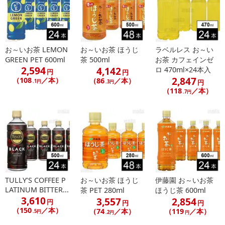
お～いお茶 LEMON
お～いお茶 ほうじ
ラベルレス お～い
GREEN PET 600ml
茶 500ml
お茶 カフェインゼ
2,594
4,142
ロ 470ml×24本入
円
円
2,847
（108
／本）
（86
／本）
.1円
円
.3円
（118
／本）
.7円
TULLY’S COFFEE P
お～いお茶 ほうじ
伊藤園 お～いお茶
LATINUM BITTER...
茶 PET 280ml
ほうじ茶 600ml
3,610
3,557
2,854
円
円
円
（150
／本）
（74
／本）
（119
／本）
.5円
.2円
円