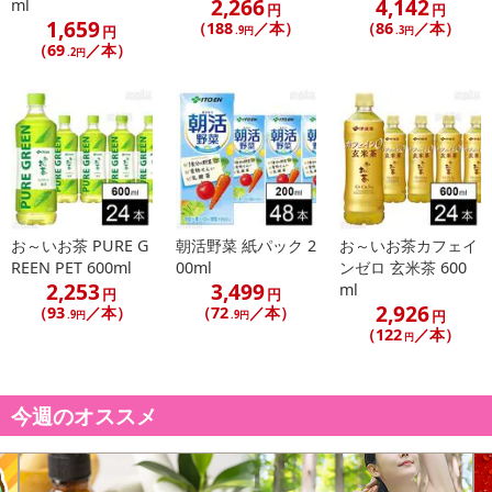
2,266
4,142
ml
円
円
1,659
（188
／本）
（86
／本）
円
.9円
.3円
（69
／本）
.2円
お～いお茶 PURE G
朝活野菜 紙パック 2
お～いお茶カフェイ
REEN PET 600ml
00ml
ンゼロ 玄米茶 600
2,253
3,499
ml
円
円
2,926
（93
／本）
（72
／本）
円
.9円
.9円
（122
／本）
円
今週のオススメ