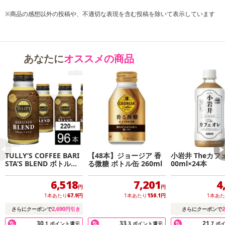
※商品の感想以外の投稿や、不適切な表現を含む投稿を除いて表示しています
あなたに
オススメの商品
注意事項
TULLY’S COFFEE BARI
【48本】ジョージア 香
小岩井 Theカフ
STA’S BLEND ボトル缶
る微糖 ボトル缶 260ml
00ml×24本
220ml
【キャンセルについて】
6,518
7,201
4
※お申込み後のキャンセルはお受けできません。
円
円
記載されている内容を必ずご確認いただき、お届けする商品セット
1本あたり
67.9
円
1本あたり
150.1
円
1本あ
にご納得いただきましたうえでお申し込みください。
2,690
2
さらにクーポンで
円引き
さらにクーポンで
※パッケージ変更や商品リニューアル(成分など含む)等により、参考
30
33
21
.1
ポイント還元
.3
ポイント還元
.7
ポ