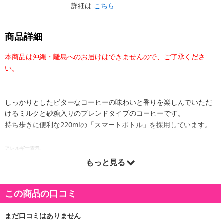
詳細は
こちら
商品詳細
本商品は沖縄・離島へのお届けはできませんので、ご了承くださ
い。
しっかりとしたビターなコーヒーの味わいと香りを楽しんでいただ
けるミルクと砂糖入りのブレンドタイプのコーヒーです。
持ち歩きに便利な220mlの「スマートボトル」を採用しています。
アレルギー表示:
乳
もっと見る
注意事項:
・実際にお届けする商品とパッケージ等が異なる場合がございますので、あらかじめご了承く
この商品の口コミ
ださい。