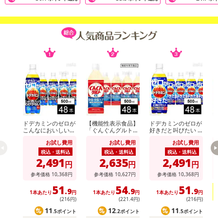
の掲載画像や画像内のバーコードなど、お届け商品と多少異なる場
合がございます。
また、[新たな加工食品の原料原産地表示制度]の経過措置期間の終
了により、商品詳細内に記載の原産国・原材料の表記が旧表記の場
合がございます。
あらかじめご了承いただいた上でお申込みください。なお、本理由
によるお申込み後のキャンセル・返品交換は対応いたしかねます。
【お支払いについて】
※送料はお試し費用に含まれております。
※d払い、PayPay、au PAY、au PAY(auかんたん決済)、ソフトバン
ドデカミンのゼロが
【機能性表示食品】
ドデカミンのゼロが
ア
クまとめて支払い、楽天ペイ、メルペイ、AEON Pay、Amazon Pa
こんなにおいしいわ
「ぐんぐんグルトα
好きだと叫びたい P
ス
けがない PET 500ml
快眠・快腸ケア」PE
ET 500ml
0
yでお支払いの場合、決済のため外部サイトへ遷移します。
お試し費用
お試し費用
お試し費用
T 500ml
ー
※予約商品は決済手段ごとに定められた決済期限日にお支払いを完
税込・送料込
税込・送料込
税込・送料込
2,491
2,635
2,491
了することがございます。ご了承いただいたうえでお申し込みくだ
円
円
円
さい。
参考価格
10,368
円
参考価格
10,627
円
参考価格
10,368
円
51
54
51
.9
.9
.9
1本あたり
円
1本あたり
円
1本あたり
円
発送日カレンダー
(216円)
(221
.4
円)
(216円)
11
12
11
.5ポイント
.2ポイント
.5ポイント
1