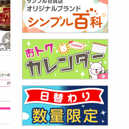
テーブル あじわう
チップトリー ミニピュア
ヘングステンベル
のスプレッド 145
クリアハニー 28g
シックコーニッショ
90g
5,976
6,472
3
円
円
1個あたり
249
円
1個あたり
89.9
円
1個あた
2,280
にクーポンで
円引き
27
29
18
.6
ポイント還元
.9
ポイント還元
.5
ポイ