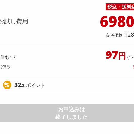
料理の素
ナッツ・ドライフルーツ
栄養ドリンク・エナジードリンク
チューハイ・カクテル
洗剤ギフト
ヘルスケア・衛生用品
健康グッズ
インテリア雑貨
時計
記録メディア・メモリーカード
マタニティ
税込・送料
入】 ごろごろフィナンシェ (ピスタチ
【指定第2類医薬品】セデス・ハ
乾物・海苔・粉物
ゼリー・プリン
お茶・紅茶（茶葉）
ノンアルコール飲料
その他 洗剤
キッチン雑貨・食器・消耗品
アウトドア・イベント用品・DIY・工具
アクセサリー
その他 ベビー・キッズ・マタニティ
スマートフォン・携帯電話・タブレットアクセ
ト 30錠
店舗
698
リー
お試し費用
カレー・シチュー
和菓子
コーヒー(豆・インスタント）
ビール・ワイン・お酒ギフト
調理器具・鍋・包丁
その他 インテリア・家具
ファッション雑貨
電池
提供数 9968
提供
店舗情報
食品ギフト
おつまみ
ココア・チョコレート飲料
その他 アルコール飲料
弁当箱・水筒・弁当グッズ
下着・ルームウェア
電球・蛍光灯・照明
お試し費用
お試し費
128
参考価格
1,431
5,
円
97
円
オープン
参考価格
参考価格
1個あたり
(17
238
1個あたり
1個あた
.5
円
提供数
32
ポイント
.3
お申込みは
終了しました