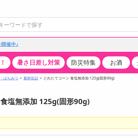
開催中♪
！
暑さ日差し対策
防災特集
お酒
て見る
特設コーナー
食品・調味料
生鮮食品
お菓子
アイス・スイーツ
飲料
お酒
洗剤
キッチン・日用品
健康・ダイエット
医薬品・医薬部外
インテリア・家具
ファッション
家電
ベビー・キッズ・
ペット用品
加工食品
ヘアケア・ボディ
ビューティーケア
特集一覧
・はちみつ
素材缶詰
とれたてコーン 食塩無添加 125g(固形90g)
全国うまいもの博
米・雑穀
肉・肉加工品
スナック菓子
アイスクリーム・シャーベット
水・ミネラルウォーター・炭酸水
ビール・発泡酒・新ジャンル
キッチン・台所用洗剤
掃除用具
健康食品・飲料
第二類医薬品
収納用品
トップス
生活家電
ベビーおむつ・トイレ用品
犬用品
カップ麺・乾麺・パスタ
ヘアケア・スタイリング
スキンケア・基礎化粧品
クチコミで選ばれた人気商品
パン・シリアル・コーンフレーク
魚介類・シーフード・水産加工品
クッキー・クラッカー
ケーキ・スイーツ
お茶・紅茶（ソフトドリンク）
ワイン
洗濯用洗剤・柔軟剤・漂白剤
洗濯用品
ダイエット
指定第二類医薬品
寝具・布団
ボトムス
キッチン家電
授乳グッズ
猫用品
インスタント・レトルト・冷凍食品・惣菜
ボディケア
ベースメイク・メイクアップ・ネイル
塩無添加 125g(固形90g)
チーズ・ヨーグルト・乳製品・卵
フルーツ・果物・果物加工品
キャンディ・ガム・タブレット
お菓子・スイーツギフト
コーヒー（ソフトドリンク）
日本酒・焼酎
バス・お風呂用洗剤
トイレ・バス用品
サプリメント
第三類医薬品
マット・カーペット・クッション
シューズ
冷房・暖房器具・空調
食事グッズ
その他 ペット用品
ナチュラル・オーガニックコスメ
ポイント
調味料・ドレッシング・油
野菜・きのこ
せんべい・米菓
果実・野菜・清涼・乳飲料
洋酒・リキュール
トイレ用洗剤
タオル
美容サプリメント・ドリンク
医薬部外品
テーブル・デスク・カウンター
バッグ
美容・健康家電
ベビー用品・雑貨
香水・アロマ
08月08日08時00分 ～
08月08日08時00分
ポイント履歴
缶詰・瓶詰・ジャム・はちみつ
ミールキット
チョコレート
トクホ
果実酒・梅酒
住居用洗剤
日用品
スポーツサプリメント・ドリンク
チェア・ソファ
財布・小物
パソコン・プリンター・パソコン周辺機器
家具・寝具
っプル
ちょっプル
ちょっプルポイントとは？
0
0