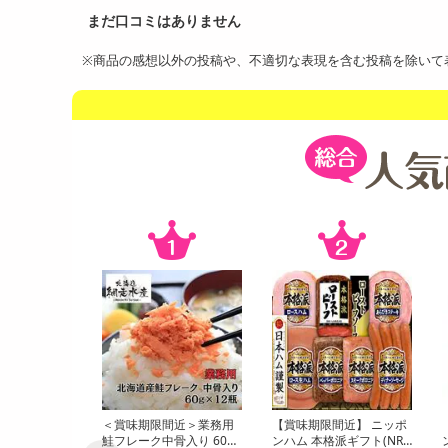
※商品の感想以外の投稿や、不適切な表現を含む投稿を除いて
＜賞味期限間近＞業務用
【賞味期限間近】 ニッポ
鮭フレーク中骨入り 60g×
ンハム 本格派ギフト(NRB