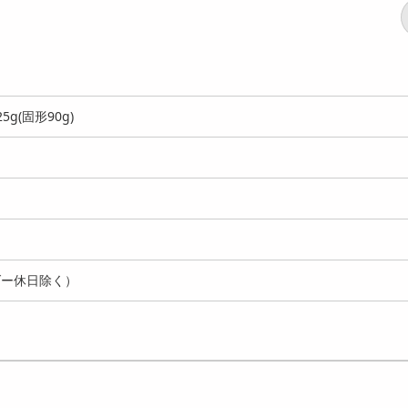
g(固形90g)
ダー休日除く）