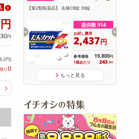
初回トライアル
込
イ プロテク
【第2類医薬品】 去痰CB錠 30錠
【指定第2
サ
ト 30錠
0
円
数 998
提供数 914
用
お試し費用
30
円
999
2,437
円
円
12,804
19,800
参考価格
円
円
8.2円)
999
243
り
1個あたり
.9
.7
円
円
0
残り
もっと見る