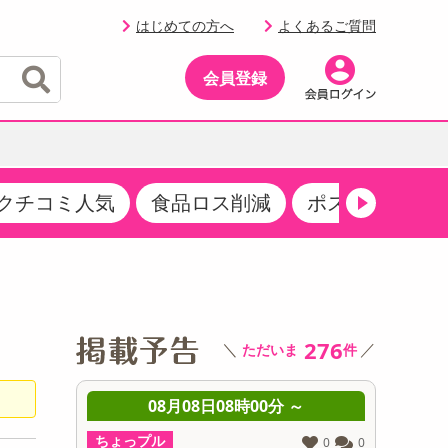
はじめての方へ
よくあるご質問
会員登録
クチコミ人気
食品ロス削減
ポストにお届け
イベント
・サプリメント
品
・収納・寝具
マタニティ
ケア
イベント最新情報（RSPほか）
その他 食品
製菓・製パン材料
飲料ギフト
生活雑貨
メンズ
AV機器
クーポン
その他 お菓子・スイーツ
その他 飲料
スポーツ・アウトドア用品
ベビー・キッズ
その他 家電
商品限定クーポン
276
＼
／
ただいま
件
介護用品
レッグウェア
その他 キッチン・日用品
その他 ファッション
サンプリング
 ～
08月08日08時00分 ～
0
抽選サンプル
ちょっプル
ちょっプ
0
0
0
0