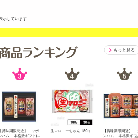
表示しています
もっと見る
【賞味期限間近】ニッポ
生マロニーちゃん 180g
【賞味期限間近】ニ
ンハム 本格派ギフト(N
ンハム 本格派ギフト