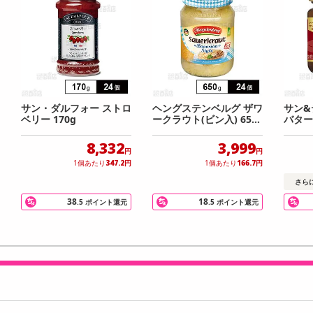
サン・ダルフォー ストロ
ヘングステンベルグ ザワ
サン&
ベリー 170g
ークラウト(ビン入) 650
バター
g
g
8,332
3,999
円
円
1個あたり
347.2
円
1個あたり
166.7
円
さら
38
18
.5
ポイント還元
.5
ポイント還元