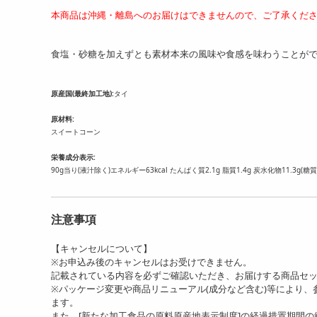
本商品は沖縄・離島へのお届けはできませんので、ご了承くだ
食塩・砂糖を加えずとも素材本来の風味や食感を味わうことが
原産国(最終加工地):
タイ
原材料:
スイートコーン
栄養成分表示:
90g当り(液汁除く)エネルギー63kcal たんぱく質2.1g 脂質1.4g 炭水化物11.3g(糖質9
注意事項
【キャンセルについて】
※お申込み後のキャンセルはお受けできません。
記載されている内容を必ずご確認いただき、お届けする商品セ
※パッケージ変更や商品リニューアル(成分など含む)等により
ます。
また、[新たな加工食品の原料原産地表示制度]の経過措置期間