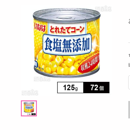
洗剤
くバーム（ココ
【指定第2類医薬品】セデス・ハイ プロテク
【6個
キッチン・日用品
絶妙
ト 30錠
オ)
ヘアケア・ボディケア
提供数 296
提供数 288
ビューティーケア
試し費用
お試し費用
,737
2,640
円
円
健康・ダイエット・サプリメント
医薬品・医薬部外品
オープン
4,268
考価格
参考価格
円
インテリア・家具・収納・寝具
579
1,320
個あたり
1個あたり
円
円
ファッション
家電
ベビー・キッズ・マタニティ
ペット用品
クーポン・資格・学習
掲載予告