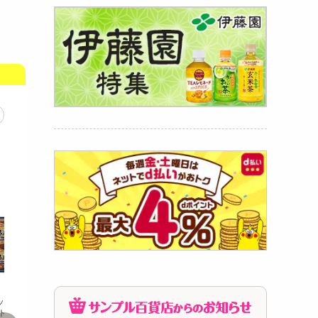
ッポ
ヘングステンベルグ クラ
メグレ スプレーホイップ
【賞味期
(N
シックコーニッション 19
クリーム 250g
ンハム 