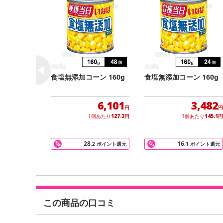
食塩無添加コーン 160g
食塩無添加コーン 160g
6,101
3,482
円
円
1個あたり
127.2
円
1個あたり
145.1
円
28
16
.2
ポイント還元
.1
ポイント還元
この商品の口コミ