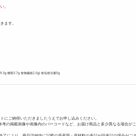
さい。
できます。
.3g 糖類3.7g 食物繊維2.0g) 食塩相当量0g
ットにご納得いただきましたうえでお申し込みください。
、参考の掲載画像や画像内のバーコードなど、お届け商品と多少異なる場合が
の終了により、商品詳細内に記載の原産国・原材料の表記が旧表記の場合がご