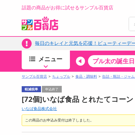
話題の商品がお得に試せるサンプル百貨店
毎日のキレイと元気を応援！ビューティーデー
メニュー
ちょっプルカテゴリ
キッチン・日用品
食品
プル太の誕生日
すべ
食品・調味料
サンプル百貨店
ちょっプル
食品・調味料
缶詰・瓶詰・ジャム
生鮮食品
軽減税率
申込終了
加工食品
[72個]いなば食品 とれたてコーン 食
お菓子
いなば食品株式会社
アイス・スイーツ
飲料
この商品のお申込み受付は終了しました。
00分 ～
08月08日08時00分 ～
お酒
ちょっプル
ちょ
0
0
0
0