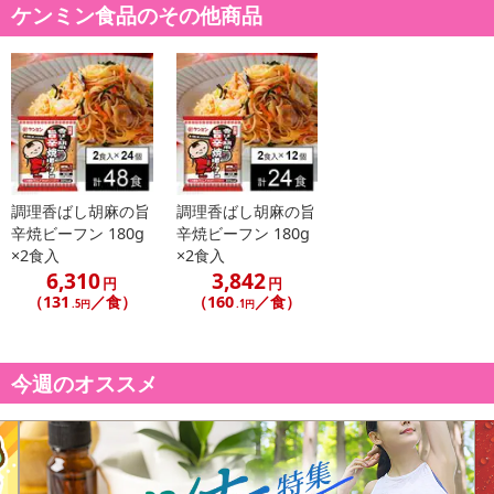
ケンミン食品のその他商品
【お支払いについて】
※送料はお試し費用に含まれております。
※d払い、PayPay、au PAY、au PAY(auかんたん決済)、ソフトバン
クまとめて支払い、楽天ペイ、メルペイ、AEON Pay、Amazon Pa
yでお支払いの場合、決済のため外部サイトへ遷移します。
※予約商品は決済手段ごとに定められた決済期限日にお支払いを完
了することがございます。ご了承いただいたうえでお申し込みくだ
さい。
調理香ばし胡麻の旨
調理香ばし胡麻の旨
辛焼ビーフン 180g
辛焼ビーフン 180g
×2食入
×2食入
発送日カレンダー
6,310
3,842
円
円
（131
／食）
（160
／食）
.5円
.1円
今週のオススメ