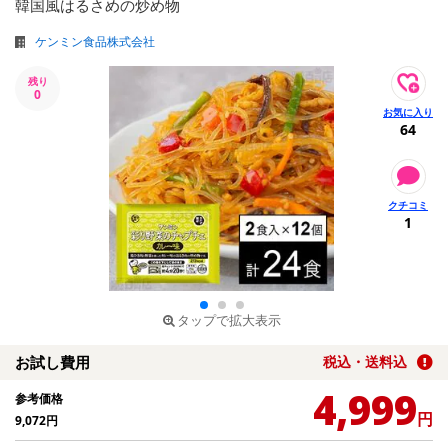
韓国風はるさめの炒め物
ケンミン食品株式会社
残り
0
64
1
タップで拡大表示
お試し費用
税込・送料込
4,999
参考価格
円
9,072
円