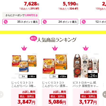
利な冷凍保存
7,628
5,190
2
円
円
1袋あたり
211.9
円
1食あたり
324.4
円
100gあ
1,000
さらにクーポンで
円引き
35
24
12
.3
ポイント還元
ポイント還元
.1
ポ
注意事項
じっくりコトコト
じっくりコトコト
ビストロホーム 紙
2
こんがりパン 3種セ
こんがりパン 濃厚
パック 屋根型キャ
野
※こちらの商品は、沖縄・離島地域またはクール便でのお届けが出
ット ( 濃厚コーンポ
コーンポタージュ /
ップ付容器 1000ml
お試し費用
お試し費用
お試し費用
来ない地域の方は、お申込みいただけませんので、ご了承ください
タージュ / 濃厚かぼ
濃厚かぼちゃポター
トマトポタージュ /
ちゃポタージュ / 濃
ジュ
クリームポタージュ
税込・送料込
税込・送料込
税込・送料込
ませ。
厚クラムポタージュ
3,847
5,086
3,177
円
円
円
)
※配送時に、ご不在でお受け取りいただけなかった場合、通常より