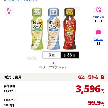
残り
0
1333
18
タップで拡大表示
お試し費用
税込・送料込
3,596
参考価格
円
13,997
円
1個あたり
99.9
円
388.9
円