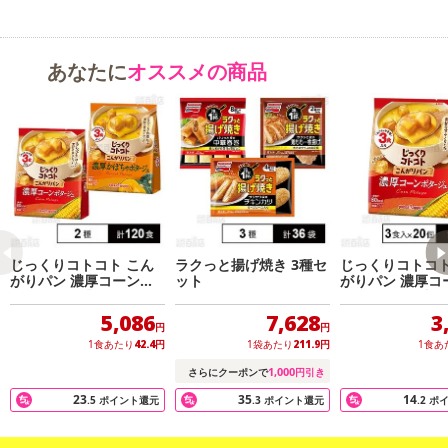
あなたに
オススメの商品
じっくりコトコト こん
ラクっと揚げ焼き 3種セ
じっくりコトコト
がりパン 濃厚コーンポ
ット
がりパン 濃厚コ
タージュ / 濃厚かぼちゃ
タージュ 3食入
ポタージュ
5,086
7,628
3
円
円
1食あたり
42.4
円
1袋あたり
211.9
円
1食あ
1,000
さらにクーポンで
円引き
23
35
14
.5
ポイント還元
.3
ポイント還元
.2
ポ
【割るだけスープ 町の中華スープ】