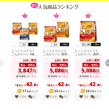
じっくりコトコト
じっくりコトコト
じっくりコトコト
こんがりパン 3種セ
こんがりパン 濃厚
こんがりパン 濃厚
こ
ット ( 濃厚コーンポ
コーンポタージュ /
コーンポタージュ 3
お試し費用
お試し費用
お試し費用
タージュ / 濃厚かぼ
濃厚かぼちゃポター
食入
カ
ちゃポタージュ / 濃
ジュ
税込・送料込
税込・送料込
税込・送料込
厚クラムポタージュ
3,847
5,086
5,086
円
円
円
)
参考価格
オープン
参考価格
オープン
参考価格
オープン
42
42
42
.8
.4
.4
1食あたり
円
1食あたり
円
1食あたり
円
17
23
23
.8ポイント
.5ポイント
.5ポイント
1,729
4
2,218
10
753
2
注意事項