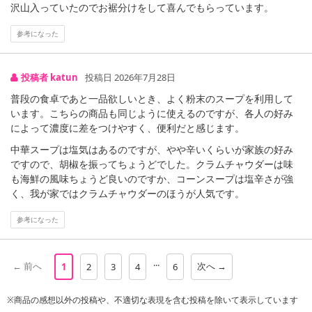
沢山入っていたのでお裾分けをして喜んでもらっています。
参考になった
投稿者 katun
投稿日 2026年7月28日
普段の食卓であと一品欲しいとき、よく粉末のスープを利用して
います。こちらの商品も同じように使えるのですが、各人の好み
によって濃度に差をつけやすく、便利だと感じます。
中華スープは塩気はあるのですが、やや辛いくらいが家族の好み
ですので、胡椒を振ってちょうどでした。クラムチャウダーは味
も海鮮の風味ちょうど良いのですか、コーンスープは塩辛さが強
く、我が家ではクラムチャウダーのほうが人気です。
参考になった
...
← 前へ
次へ →
1
2
3
4
6
【割るだけスープ ホタテチャウダー】
※商品の感想以外の投稿や、不適切な表現を含む投稿を除いて表示しています