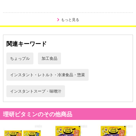
【キャンセルについて】
※お申込み後のキャンセルはお受けできません。
もっと見る
記載されている内容を必ずご確認いただき、お届けする商品セット
にご納得いただきましたうえでお申し込みください。
※パッケージ変更や商品リニューアル(成分など含む)等により、参考
関連キーワード
の掲載画像や画像内のバーコードなど、お届け商品と多少異なる場
合がございます。
ちょっプル
加工食品
また、[新たな加工食品の原料原産地表示制度]の経過措置期間の終
了により、商品詳細内に記載の原産国・原材料の表記が旧表記の場
合がございます。
インスタント・レトルト・冷凍食品・惣菜
あらかじめご了承いただいた上でお申込みください。なお、本理由
によるお申込み後のキャンセル・返品交換は対応いたしかねます。
インスタントスープ・味噌汁
【お支払いについて】
※送料はお試し費用に含まれております。
理研ビタミンのその他商品
※d払い、PayPay、au PAY、au PAY(auかんたん決済)、ソフトバン
クまとめて支払い、楽天ペイ、メルペイ、AEON Pay、Amazon Pa
yでお支払いの場合、決済のため外部サイトへ遷移します。
※予約商品は決済手段ごとに定められた決済期限日にお支払いを完