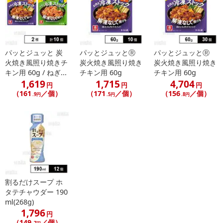
了することがございます。ご了承いただいたうえでお申し込みくだ
さい。
発送日カレンダー
パッとジュッと 炭
パッとジュッとⓇ
パッとジュッとⓇ
火焼き風照り焼きチ
炭火焼き風照り焼き
炭火焼き風照り焼き
キン用 60g / ねぎ...
チキン用 60g
チキン用 60g
1,619
1,715
4,704
円
円
円
（161
／個）
（171
／個）
（156
／個）
.9円
.5円
.8円
休業日
割るだけスープ ホ
■
その他共通および商品カテゴリー別注意事項（※必ずご確認くだ
タテチャウダー 190
さい）
ml(268g)
1,796
円
こちらの情報は
2026年07月09日
時点での情報となります。
（149
／個）