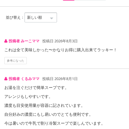
【割るだけスープ ホタテチャウダー】
北海道産ホタテのコクとうまみがおいしい「ホタテチャウダー」で
並び替え：
す。割るだけの手軽さで素材の美味しさを生かしたスープが飲みた
い濃さや量で味わえます。
投稿者 みーこママ
投稿日 2026年8月3日
【割るだけスープ 町の中華スープ】
鶏のうまみがたっぷりつまった「町の中華スープ」です。割るだけ
これは全て美味しかった〜かなりお得に購入出来てラッキー！
の手軽さで素材の美味しさを生かしたスープが飲みたい濃さや量で
参考になった
味わえます。
原産国(最終加工地):
投稿者 くるみママ
投稿日 2026年8月1日
日本
お湯を注ぐだけで簡単スープです。
アレンジもしやすいです。
濃度も目安使用量が容器に記されています。
【割るだけスープ とうもろこしスープ】
自分好みの濃度にもし易いのでとても便利です。
今は暑いので牛乳で割り冷製スープで楽しんでいます。