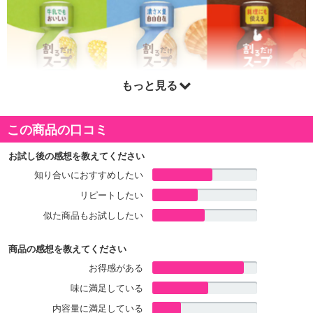
もっと見る
この商品の口コミ
お試し後の感想を教えてください
知り合いにおすすめしたい
本商品は沖縄・離島へのお届けはできませんので、ご了承くださ
リピートしたい
い。
似た商品もお試ししたい
商品の感想を教えてください
【割るだけスープ とうもろこしスープ】
お得感がある
とうもろこしのやさしい甘さがおいしい「とうもろこしスープ」で
味に満足している
す。割るだけの手軽さで素材の美味しさを生かしたスープが飲みた
い濃さや量で味わえます。
内容量に満足している