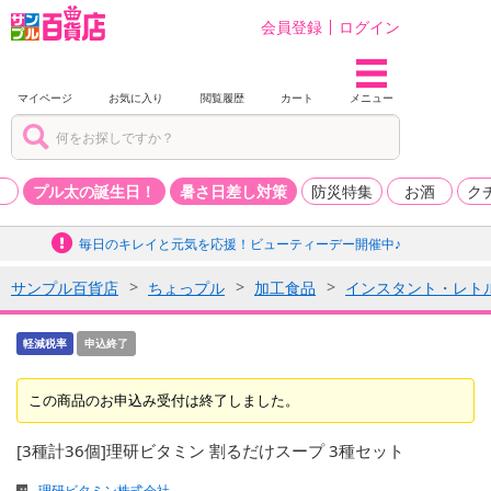
会員登録
ログイン
マイページ
お気に入り
閲覧履歴
カート
メニュー
品
プル太の誕生日！
暑さ日差し対策
防災特集
お酒
ク
毎日のキレイと元気を応援！ビューティーデー開催中♪
サンプル百貨店
ちょっプル
加工食品
インスタント・レト
軽減税率
申込終了
この商品のお申込み受付は終了しました。
[3種計36個]理研ビタミン 割るだけスープ 3種セット
理研ビタミン株式会社