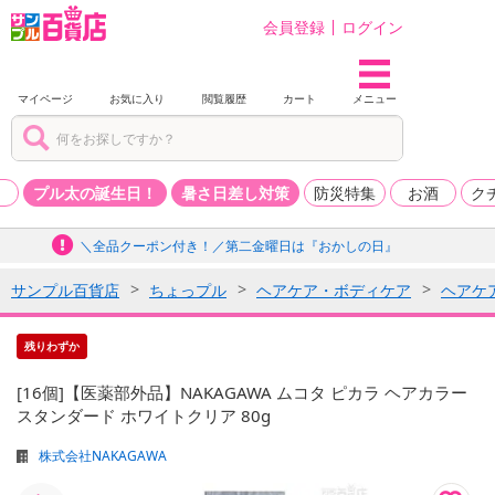
会員登録
ログイン
マイページ
お気に入り
閲覧履歴
カート
メニュー
品
プル太の誕生日！
暑さ日差し対策
防災特集
お酒
ク
＼全品クーポン付き！／第二金曜日は『おかしの日』
サンプル百貨店
ちょっプル
ヘアケア・ボディケア
ヘアケ
残りわずか
[16個]【医薬部外品】NAKAGAWA ムコタ ピカラ ヘアカラー
スタンダード ホワイトクリア 80g
株式会社NAKAGAWA