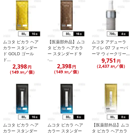
発送日カレンダー
ムコタ ピカラ ヘア
【医薬部外品】ムコ
ムコタ アデューラ
カラー スタンダー
タ ピカラ ヘアカラ
アイレ 07 フォーパ
ド GOLD ゴール
ー スタンダード 9
ーマ ウィークリー...
9,751
ド...
-...
円
2,398
2,398
（2,437
／個）
円
円
.8円
（149
／個）
（149
／個）
.9円
.9円
休業日
■
その他共通および商品カテゴリー別注意事項（※必ずご確認くだ
さい）
こちらの情報は
2026年07月09日
時点での情報となります。
ムコタ ピカラ ヘア
ムコタ ピカラ ヘア
【医薬部外品】ムコ
カラー スタンダー
カラー スタンダー
タ ピカラ ヘアカラ