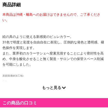
商品詳細
本商品は沖縄・離島へのお届けはできませんので、ご了承くださ
い。
絵の具のように使える新感覚のピュレカラー。
31色で明度と彩度を自由自在に表現し、圧倒的な発色と透明感、褪
色操作を実現します。
また、業界初のカラーサシェへ窒素充填することにより密封性を高
め、中身を酸化させること無く製造・サロンでの保管スペース削減
を可能にしました。
原産国(最終加工地):
日本
もっと見る
この商品の口コミ