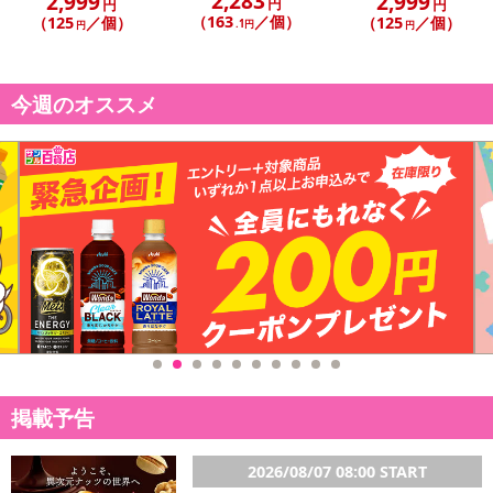
2,283
2,999
2,999
円
円
円
（163
／個）
（125
／個）
（125
／個）
.1円
円
円
今週のオススメ
掲載予告
2026/08/07 08:00 START