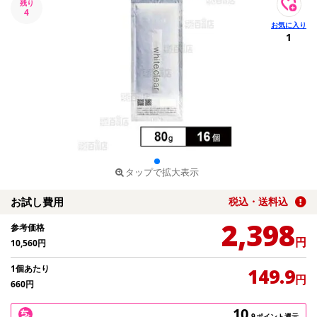
残り
4
1
タップで拡大表示
お試し費用
税込・送料込
2,398
参考価格
円
10,560
円
1個あたり
149.9
円
660
円
10
.9
ポイント還元