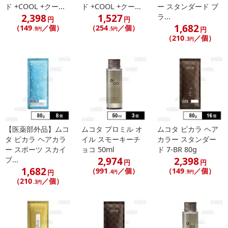
ド +COOL +クー...
ド +COOL +クー...
ー スタンダード ブ
2,398
1,527
ラ...
円
円
1,682
（149
／個）
（254
／個）
円
.9円
.5円
（210
／個）
.3円
【医薬部外品】ムコ
ムコタ プロミル オ
ムコタ ピカラ ヘア
タ ピカラ ヘアカラ
イル スモーキーチ
カラー スタンダー
ー スポーツ スカイ
ョコ 50ml
ド 7-BR 80g
2,974
2,398
ブ...
円
円
1,682
（991
／個）
（149
／個）
円
.4円
.9円
（210
／個）
.3円