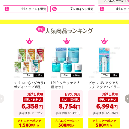
1
さらにクーポンで
11
7
41
.1
ポイント還元
.5
ポイント還元
.4
ポ
hadakara(ハダカラ)
LPLP タラソケア 5
ビオレ UV アクアリ
h
ボディソープ 6種セ
種セット
ッチ アクアハイラ
ボ
ット
イトローション 70
お試し費用
お試し費用
お試し費用
ml ※商品改廃に伴
う特別お試し費用
税込・送料込
税込・送料込
税込・送料込
6,358
8,754
6,994
円
円
円
注意事項
参考価格
オープン
参考価格
43,395
円
参考価格
12,936
円
さらにクーポンで
さらにクーポンで
さらにクーポンで
【キャンセルについて】
1,500
500
500
円引き
円引き
円引き