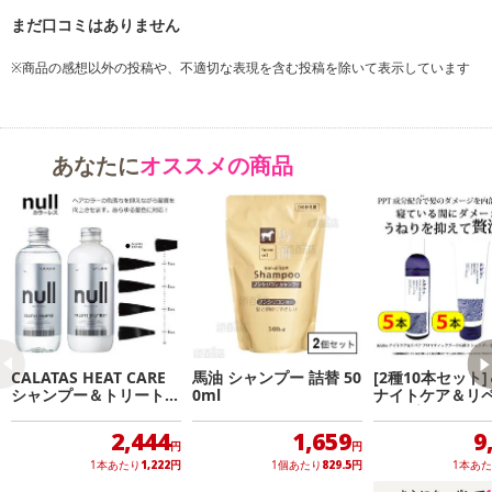
※商品の感想以外の投稿や、不適切な表現を含む投稿を除いて表示しています
あなたに
オススメの商品
CALATAS HEAT CARE
馬油 シャンプー 詰替 50
[2種10本セット]＆
シャンプー＆トリートメ
0ml
ナイトケア＆リペ
ントセット ヌル
ャンプー&トリ
ト
2,444
1,659
9
円
円
1本あたり
1,222
円
1個あたり
829.5
円
1本あ