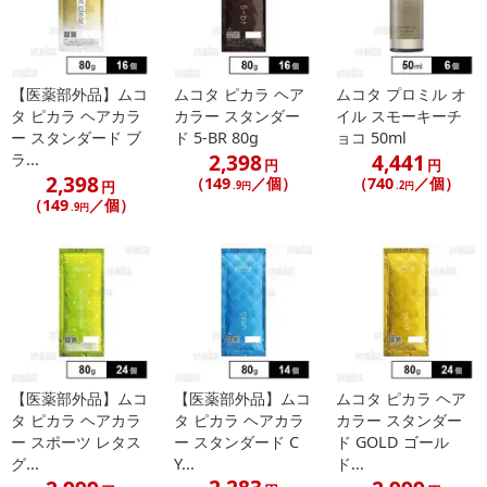
【医薬部外品】ムコ
ムコタ ピカラ ヘア
ムコタ プロミル オ
タ ピカラ ヘアカラ
カラー スタンダー
イル スモーキーチ
ー スタンダード ブ
ド 5-BR 80g
ョコ 50ml
2,398
4,441
ラ...
円
円
2,398
（149
／個）
（740
／個）
円
.9円
.2円
（149
／個）
.9円
【医薬部外品】ムコ
【医薬部外品】ムコ
ムコタ ピカラ ヘア
タ ピカラ ヘアカラ
タ ピカラ ヘアカラ
カラー スタンダー
ー スポーツ レタス
ー スタンダード C
ド GOLD ゴール
グ...
Y...
ド...