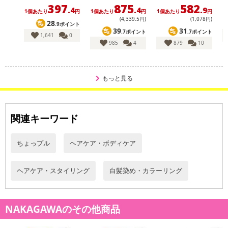
※お申込み後のキャンセルはお受けできません。
397
875
582
.4
.4
.9
1個あたり
円
1個あたり
円
1個あたり
円
1
記載されている内容を必ずご確認いただき、お届けする商品セット
(4,339
.5
円)
(1,078円)
28
.9ポイント
にご納得いただきましたうえでお申し込みください。
39
31
.7ポイント
.7ポイント
1,641
0
※パッケージ変更や商品リニューアル(成分など含む)等により、参考
985
4
879
10
の掲載画像や画像内のバーコードなど、お届け商品と多少異なる場
合がございます。
また、[新たな加工食品の原料原産地表示制度]の経過措置期間の終
もっと見る
了により、商品詳細内に記載の原産国・原材料の表記が旧表記の場
合がございます。
あらかじめご了承いただいた上でお申込みください。なお、本理由
関連キーワード
によるお申込み後のキャンセル・返品交換は対応いたしかねます。
ちょっプル
ヘアケア・ボディケア
【お支払いについて】
※送料はお試し費用に含まれております。
※d払い、PayPay、au PAY、au PAY(auかんたん決済)、ソフトバン
ヘアケア・スタイリング
白髪染め・カラーリング
クまとめて支払い、楽天ペイ、メルペイ、AEON Pay、Amazon Pa
yでお支払いの場合、決済のため外部サイトへ遷移します。
※予約商品は決済手段ごとに定められた決済期限日にお支払いを完
NAKAGAWAのその他商品
了することがございます。ご了承いただいたうえでお申し込みくだ
さい。