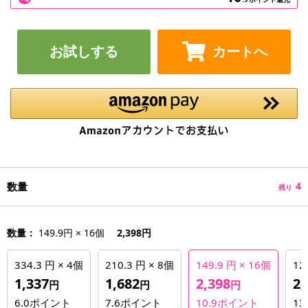
お試しする
カートへ
数量
4
残り
数量：
149.9円 × 16個
2,398円
334.3 円 × 4個
210.3 円 × 8個
149.9 円 × 16個
12
1,337
1,682
2,398
2,
円
円
円
6.0
ポイント
7.6
ポイント
10.9
ポイント
13