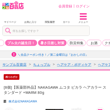
会員登録
ログイン
マイページ
お気に入り
閲覧履歴
カート
メニュー
品
プル太の誕生日！
暑さ日差し対策
防災特集
お酒
ク
＼全品クーポン付き！／第二金曜日は『おかしの日』
サンプル百貨店
ちょっプル
ヘアケア・ボディケア
ヘアケ
残りわずか
[8個]【医薬部外品】NAKAGAWA ムコタ ピカラ ヘアカラー ス
タンダード +WARM 80g
株式会社NAKAGAWA