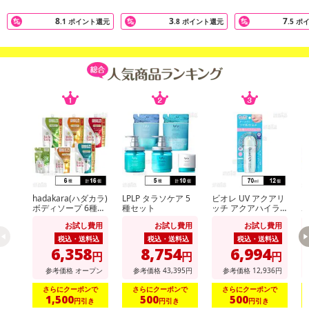
8
3
7
.1
ポイント還元
.8
ポイント還元
.5
ポ
hadakara(ハダカラ)
LPLP タラソケア 5
ビオレ UV アクアリ
h
ボディソープ 6種セ
種セット
ッチ アクアハイラ
ボ
ット
イトローション 70
お試し費用
お試し費用
お試し費用
ml ※商品改廃に伴
う特別お試し費用
税込・送料込
税込・送料込
税込・送料込
6,358
8,754
6,994
円
円
円
参考価格
オープン
参考価格
43,395
円
参考価格
12,936
円
注意事項
さらにクーポンで
さらにクーポンで
さらにクーポンで
1,500
500
500
円引き
円引き
円引き