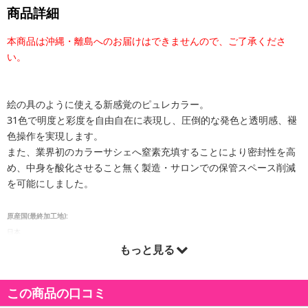
商品詳細
本商品は沖縄・離島へのお届けはできませんので、ご了承くださ
い。
絵の具のように使える新感覚のピュレカラー。
31色で明度と彩度を自由自在に表現し、圧倒的な発色と透明感、褪
色操作を実現します。
また、業界初のカラーサシェへ窒素充填することにより密封性を高
め、中身を酸化させること無く製造・サロンでの保管スペース削減
を可能にしました。
原産国(最終加工地):
日本
もっと見る
この商品の口コミ