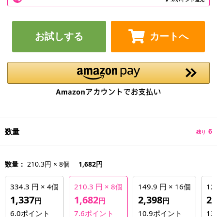
お試しする
カートへ
数量
6
残り
数量：
210.3円 × 8個
1,682円
334.3 円 × 4個
210.3 円 × 8個
149.9 円 × 16個
12
1,337
1,682
2,398
2,
円
円
円
6.0
ポイント
7.6
ポイント
10.9
ポイント
13