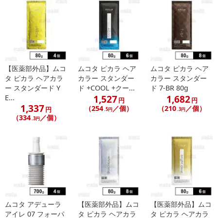
さい。
発送日カレンダー
【医薬部外品】ムコ
ムコタ ピカラ ヘア
ムコタ ピカラ ヘア
タ ピカラ ヘアカラ
カラー スタンダー
カラー スタンダー
ー スタンダード Y
ド +COOL +クー...
ド 7-BR 80g
1,527
1,682
E...
円
円
1,337
（254
／個）
（210
／個）
円
.5円
.3円
（334
／個）
.3円
休業日
■
その他共通および商品カテゴリー別注意事項（※必ずご確認くだ
さい）
こちらの情報は
2026年07月09日
時点での情報となります。
ムコタ アデューラ
【医薬部外品】ムコ
【医薬部外品】ムコ
アイレ 07 フォーパ
タ ピカラ ヘアカラ
タ ピカラ ヘアカラ