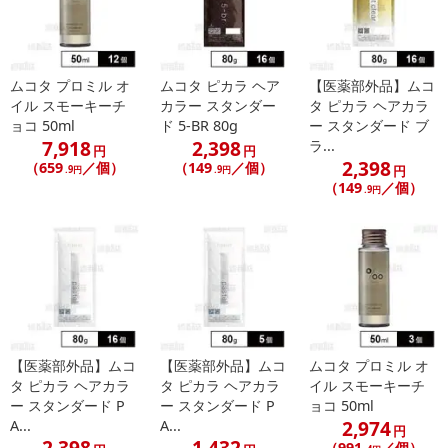
ムコタ プロミル オ
ムコタ ピカラ ヘア
【医薬部外品】ムコ
イル スモーキーチ
カラー スタンダー
タ ピカラ ヘアカラ
ョコ 50ml
ド 5-BR 80g
ー スタンダード ブ
7,918
2,398
ラ...
円
円
2,398
（659
／個）
（149
／個）
円
.9円
.9円
（149
／個）
.9円
【医薬部外品】ムコ
【医薬部外品】ムコ
ムコタ プロミル オ
タ ピカラ ヘアカラ
タ ピカラ ヘアカラ
イル スモーキーチ
ー スタンダード P
ー スタンダード P
ョコ 50ml
2,974
A...
A...
円
2,398
1,432
（991
／個）