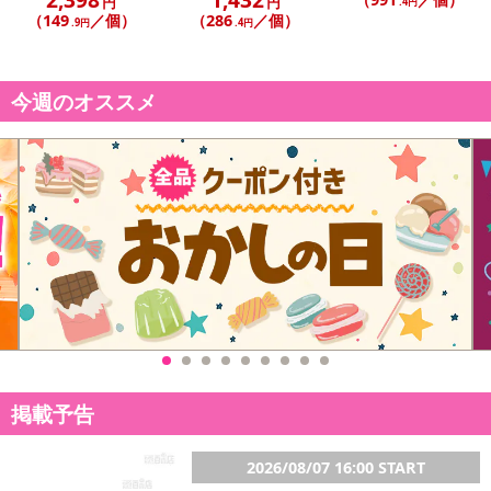
円
円
.4円
（149
／個）
（286
／個）
.9円
.4円
今週のオススメ
掲載予告
2026/08/07 16:00 START