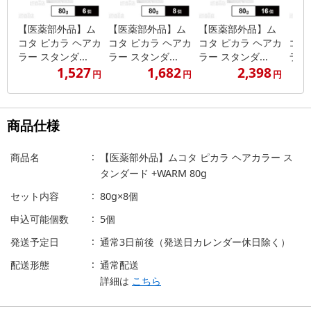
【医薬部外品】ム
【医薬部外品】ム
【医薬部外品】ム
【医
コタ ピカラ ヘアカ
コタ ピカラ ヘアカ
コタ ピカラ ヘアカ
コタ
ラー スタンダ...
ラー スタンダ...
ラー スタンダ...
ラー 
1,527
1,682
2,398
円
円
円
商品仕様
商品名
【医薬部外品】ムコタ ピカラ ヘアカラー ス
タンダード +WARM 80g
セット内容
80g×8個
申込可能個数
5個
発送予定日
通常3日前後（発送日カレンダー休日除く）
配送形態
通常配送
詳細は
こちら