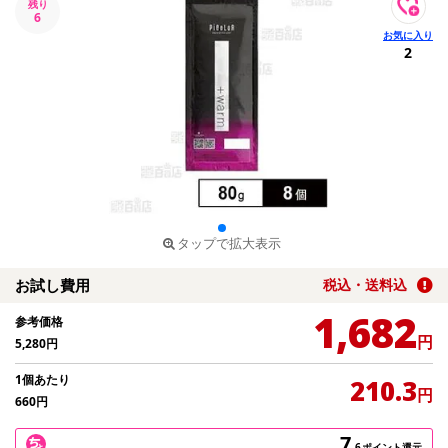
残り
6
2
タップで拡大表示
お試し費用
税込・送料込
1,682
参考価格
円
5,280
円
1個あたり
210.3
円
660
円
7
.6
ポイント還元