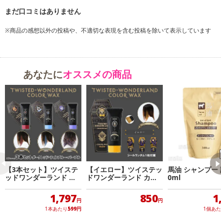
※商品の感想以外の投稿や、不適切な表現を含む投稿を除いて表示しています
あなたに
オススメの商品
【3本セット】ツイステ
【イエロー】ツイステッ
馬油 シャンプー 
ッドワンダーランド カ
ドワンダーランド カラ
0ml
ラーワックス ©Disney
ーワックス ©Disney
1,797
850
1
円
円
1本あたり
599
円
1個あ