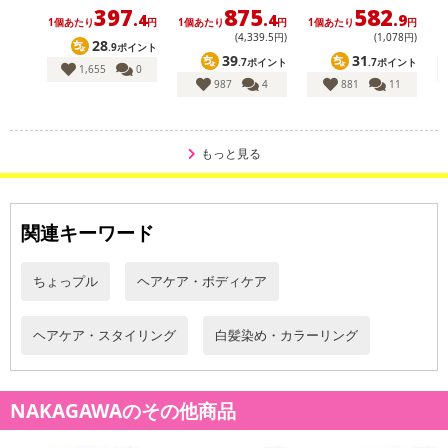
【キャンセルについて】
397
875
582
.4
.4
.9
1個あたり
円
1個あたり
円
1個あたり
円
1
※お申込み後のキャンセルはお受けできません。
(4,339
.5
円)
(1,078円)
28
.9ポイント
記載されている内容を必ずご確認いただき、お届けする商品セット
39
31
.7ポイント
.7ポイント
1,655
0
にご納得いただきましたうえでお申し込みください。
987
4
881
11
※パッケージ変更や商品リニューアル(成分など含む)等により、参考
の掲載画像や画像内のバーコードなど、お届け商品と多少異なる場
合がございます。
もっと見る
また、[新たな加工食品の原料原産地表示制度]の経過措置期間の終
了により、商品詳細内に記載の原産国・原材料の表記が旧表記の場
合がございます。
関連キーワード
あらかじめご了承いただいた上でお申込みください。なお、本理由
によるお申込み後のキャンセル・返品交換は対応いたしかねます。
ちょっプル
ヘアケア・ボディケア
【お支払いについて】
※送料はお試し費用に含まれております。
ヘアケア・スタイリング
白髪染め・カラーリング
※d払い、PayPay、au PAY、au PAY(auかんたん決済)、ソフトバン
クまとめて支払い、楽天ペイ、メルペイ、AEON Pay、Amazon Pa
yでお支払いの場合、決済のため外部サイトへ遷移します。
NAKAGAWAのその他商品
※予約商品は決済手段ごとに定められた決済期限日にお支払いを完
了することがございます。ご了承いただいたうえでお申し込みくだ