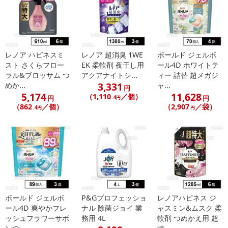
レノア ハピネスミ
レノア 超消臭 1WE
ボールド ジェルボ
スト さくらフロー
EK 柔軟剤 夜干し用
ール4D ホワイトテ
ラル&ブロッサム つ
アクアナイトシ...
ィー 詰替 超メガジ
3,331
めか...
ャ...
円
5,174
11,628
（1,110
／個）
円
円
.4円
（862
／個）
（2,907
／袋）
.4円
円
ボールド ジェルボ
P&Gプロフェッショ
レノアハピネス ジ
ール4D 爽やかフレ
ナル 除菌ジョイ 業
ャスミン&ムスク 柔
ッシュフラワーサボ
務用 4L
軟剤 つめかえ用 超