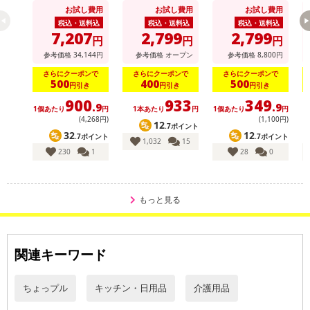
袋 30セット分
よけ】【消臭対策】
にたどり着きました
休業日
お試し費用
お試し費用
お試し費用
【アロマに】【バス
タイムに】【花粉対
税込・送料込
税込・送料込
税込・送料込
策】
7,207
2,799
2,799
円
円
円
■
その他共通および商品カテゴリー別注意事項（※必ずご確認くだ
参考価格
34,144
円
参考価格
オープン
参考価格
8,800
円
さい）
さらにクーポンで
さらにクーポンで
さらにクーポンで
500
400
500
円引き
円引き
円引き
こちらの情報は
2026年07月09日
時点での情報となります。
900
933
349
.9
.9
1個あたり
円
1本あたり
円
1個あたり
円
(4,268円)
(1,100円)
12
.7ポイント
32
12
.7ポイント
.7ポイント
1,032
15
230
1
28
0
もっと見る
関連キーワード
ちょっプル
キッチン・日用品
介護用品