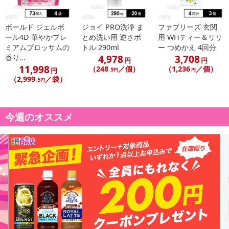
ボールド ジェルボ
ジョイ PRO洗浄 ま
ファブリーズ 玄関
ール4D 華やかプレ
とめ洗い用 逆さボ
用 WHティー＆リリ
ミアムブロッサムの
トル 290ml
ー つめかえ 4回分
4,978
3,708
香り...
円
円
11,998
（248
／個）
（1,236
／個）
円
.9円
円
（2,999
／袋）
.5円
今週のオススメ