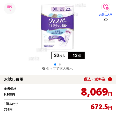
残り
3
25
タップで拡大表示
お試し費用
税込・送料込
8,069
参考価格
円
9,108
円
1個あたり
672.5
円
759
円