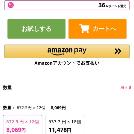
36
.6
ポイント還元
お試しする
カートへ
数量
3
残り
数量：
672.5円 × 12個
8,069円
672.5 円 × 12個
637.7 円 × 18個
8,069
11,478
円
円