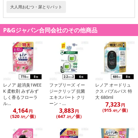
大人用おむつ・尿とりパット
P&Gジャパン合同会社のその他商品
レノア 超消臭1WEE
ファブリーズ イー
レノア オードリュ
K 柔軟剤 みずみず
ジークリップ 抗菌
クス バブルバス 特
しく香るフローラ
エキスパート クリ
大 680ml
7,323
ル...
ーン・...
円
4,164
3,883
（915
／個）
円
円
.4円
（520
／個）
（647
／個）
.5円
.2円