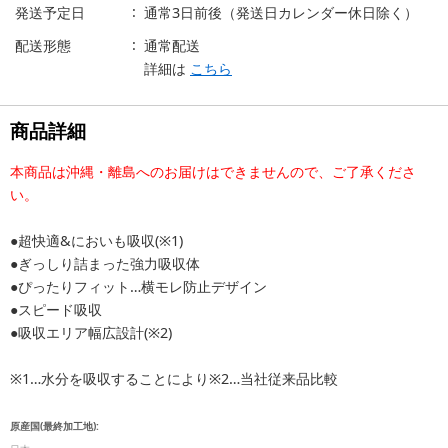
発送予定日
通常3日前後（発送日カレンダー休日除く）
配送形態
通常配送
詳細は
こちら
商品詳細
本商品は沖縄・離島へのお届けはできませんので、ご了承くださ
い。
●超快適&においも吸収(※1)
●ぎっしり詰まった強力吸収体
●ぴったりフィット…横モレ防止デザイン
●スピード吸収
●吸収エリア幅広設計(※2)
※1…水分を吸収することにより※2…当社従来品比較
原産国(最終加工地):