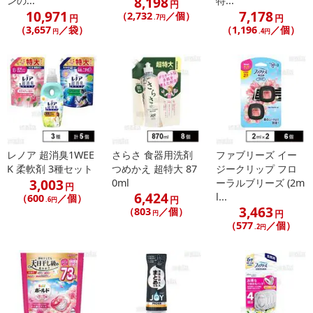
8,198
ンの...
特...
円
10,971
7,178
（2,732
／個）
円
円
.7円
（3,657
／袋）
（1,196
／個）
円
.4円
レノア 超消臭1WEE
さらさ 食器用洗剤
ファブリーズ イー
K 柔軟剤 3種セット
つめかえ 超特大 87
ジークリップ フロ
3,003
0ml
ーラルブリーズ (2m
円
6,424
l...
（600
／個）
円
.6円
3,463
（803
／個）
円
円
（577
／個）
.2円