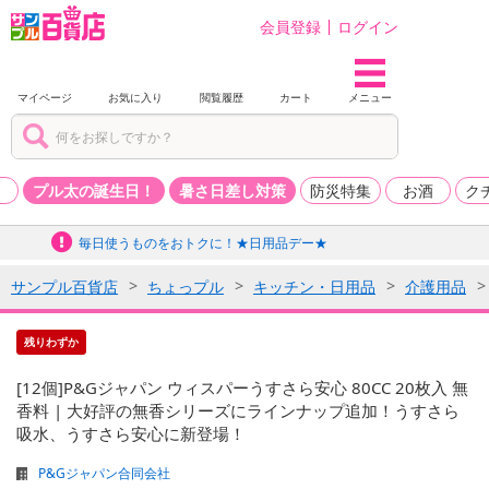
会員登録
ログイン
マイページ
お気に入り
閲覧履歴
カート
メニュー
品
プル太の誕生日！
暑さ日差し対策
防災特集
お酒
ク
毎日使うものをおトクに！★日用品デー★
サンプル百貨店
ちょっプル
キッチン・日用品
介護用品
残りわずか
[12個]P&Gジャパン ウィスパーうすさら安心 80CC 20枚入 無
香料 | 大好評の無香シリーズにラインナップ追加！うすさら
吸水、うすさら安心に新登場！
P&Gジャパン合同会社