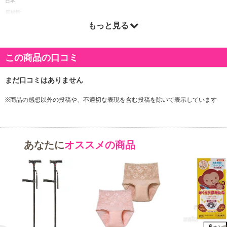
日本
原材料:
もっと見る
表面材：ポリオレフィン不織布／吸水材：綿状パルプ、高分子吸水材／防水材(バックシート)：
ポリオレフィンフィルム／伸縮材：合成ゴム／結合材／止着材：ホットメルト粘着材
この商品の口コミ
注意事項
【キャンセルについて】
※お申込み後のキャンセルはお受けできません。
※商品の感想以外の投稿や、不適切な表現を含む投稿を除いて表示しています
記載されている内容を必ずご確認いただき、お届けする商品セット
にご納得いただきましたうえでお申し込みください。
※パッケージ変更や商品リニューアル(成分など含む)等により、参考
の掲載画像や画像内のバーコードなど、お届け商品と多少異なる場
あなたに
オススメの商品
合がございます。
また、[新たな加工食品の原料原産地表示制度]の経過措置期間の終
了により、商品詳細内に記載の原産国・原材料の表記が旧表記の場
合がございます。
あらかじめご了承いただいた上でお申込みください。なお、本理由
によるお申込み後のキャンセル・返品交換は対応いたしかねます。