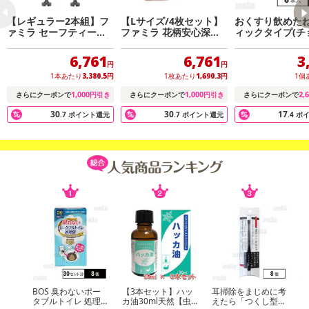
【お支払いについて】
【レギュラー2本組】フ
【Lサイズ/4枚セット】
おくすり飲めたね
※送料はお試し費用に含まれております。
ァミラ セーフティース
ファミラ 花柄安心深ば
ィックタイプ(チ
テッキ 2本組 4点杖 自立
き安心ショーツ
味) 18g×6本入
※d払い、PayPay、au PAY、au PAY(auかんたん決済)、ソフトバン
式 杖
6,761
6,761
3
クまとめて支払い、楽天ペイ、メルペイ、AEON Pay、Amazon Pa
円
円
yでお支払いの場合、決済のため外部サイトへ遷移します。
1本あたり
3,380.5
円
1枚あたり
1,690.3
円
1個
※予約商品は決済手段ごとに定められた決済期限日にお支払いを完
1,000
1,000
2,
さらにクーポンで
円引き
さらにクーポンで
円引き
さらにクーポンで
了することがございます。ご了承いただいたうえでお申し込みくだ
30
30
17
.7
ポイント還元
.7
ポイント還元
.4
ポ
さい。
発送日カレンダー
BOS 臭わないポー
【3本セット】ハッ
耳掃除をまじめに考
ダ
タブルトイレ 処理
カ油30ml天然【虫
えたら「つくし型」
ミ