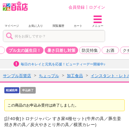
会員登録
ログイン
マイページ
お気に入り
閲覧履歴
カート
メニュー
品
プル太の誕生日！
暑さ日差し対策
防災特集
お酒
ク
毎日のキレイと元気を応援！ビューティーデー開催中♪
サンプル百貨店
ちょっプル
加工食品
インスタント・レト
軽減税率
申込終了
この商品のお申込み受付は終了しました。
[計40食]トロナジャパン すき家4種セット(牛丼の具／豚生姜
焼き丼の具／炭火やきとり丼の具／横濱カレー)