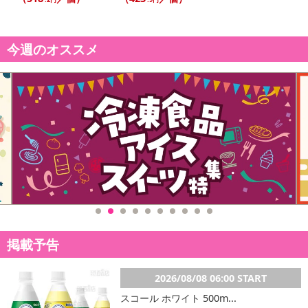
今週のオススメ
開発秘話/担当者の声
横濱カレーと合わせて合いがけカレーも楽しめます。
注意事項
※こちらの商品は、沖縄・離島地域またはクール便でのお届けが出
来ない地域の方は、お申込みいただけませんので、ご了承ください
ませ。
※配送時に、ご不在でお受け取りいただけなかった場合、通常より
保管期間が短くなっておりますので、お早目に配送業者へ再配達を
掲載予告
ご連絡ください。
※保管期間切れにより返送となった場合は、配送元に返送となりま
2026/08/08 06:00 START
す。お申込みは、キャンセル返金とさせていただきます。
スコール ホワイト 500m...
※クロネコメンバーズへご登録いただきましても「再配達依頼・お