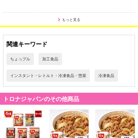
すき家秘伝のたれとじっくり煮込んだ牛肉が相性バツグンです。
【すき家 豚生姜焼き丼の具】
もっと見る
爽やかな生姜の香りが食欲を掻き立てる、すき家監修の豚生姜焼き
丼の具です。
関連キーワード
【すき家 炭火やきとり丼の具】
炭火でじっくり焼き上げた、香ばしいやきとりの味をお楽しみいた
だけます。
ちょっプル
加工食品
【すき家 横濱カレー】
インスタント・レトルト・冷凍食品・惣菜
冷凍食品
野菜の旨みが溶け込んだやさしいコクの欧風カレーです。
トロナジャパンのその他商品
注意事項:
電子レンジ調理の場合、オート(自動)機能を使わないでください。
蒸気口のある面を下にして調理しますと蒸気口より中身が吹きこぼれますので、必ず蒸気口の
ある面を上にして電子レンジに入れてください。
加熱後は大変熱くなっておりますので、やけどに十分ご注意ください。
必要以上の加熱は調理不良の原因になります。