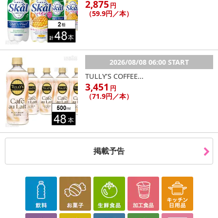
2,875
円
届け日変更」をお受けが出来ません。
（59.9円／本）
【キャンセルについて】
※お申込み後のキャンセルはお受けできません。
記載されている内容を必ずご確認いただき、お届けする商品セット
2026/08/08 06:00 START
にご納得いただきましたうえでお申し込みください。
※パッケージ変更や商品リニューアル(成分など含む)等により、参考
TULLY’S COFFEE...
3,451
の掲載画像や画像内のバーコードなど、お届け商品と多少異なる場
円
（71.9円／本）
合がございます。
また、[新たな加工食品の原料原産地表示制度]の経過措置期間の終
了により、商品詳細内に記載の原産国・原材料の表記が旧表記の場
合がございます。
あらかじめご了承いただいた上でお申込みください。なお、本理由
掲載予告
によるお申込み後のキャンセル・返品交換は対応いたしかねます。
【お支払いについて】
※送料はお試し費用に含まれております。
※d払い、PayPay、au PAY、au PAY（auかんたん決済）、ソフトバ
ンクまとめて支払い、楽天ペイ、メルペイ、AEON Pay、Amazon