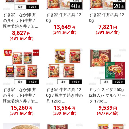
必ず-18℃以下の冷凍庫に保存してください。
一度溶けたものを凍らせると品質が変わることがあります。
すき家・なか卯 丼
すき家 牛丼の具 12
すき家 牛丼の具 12
ご家庭の冷凍庫は温度変動が大きいので、購入後は賞味期限内であってもなるべく早めにお召
の具セット(牛丼 /
0g
0g
し上がりください。
13,649
7,821
豚生姜焼き丼 / 炭...
円
円
調理後は速やかにお召し上がりください。
8,627
（341
／食）
（391
／食）
円
.3円
.1円
（431
／食）
.4円
【すき家 牛丼の具】
牛肉のスジ(白いゴム状のもの)が入っている場合がありますが、品質に問題はございません。
【すき家 牛丼の具】
すき家・なか卯 丼
すき家 牛丼の具 12
ミックスピザ 260g
の具セット(牛丼 /
0g / 豚生姜焼き丼の
(2枚入) / マルゲリー
豚生姜焼き丼 / 炭...
具 120g ...
タ 170g...
15,260
13,564
9,539
円
円
円
（381
／食）
（339
／食）
（477
／袋）
.5円
.1円
円
【すき家 豚生姜焼き丼の具】