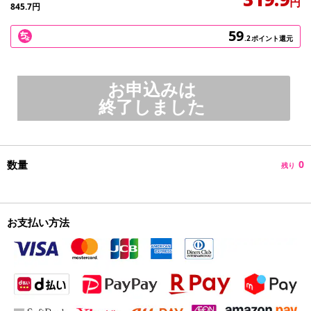
円
845.7
円
59
.2
ポイント還元
お申込みは
終了しました
数量
0
残り
お支払い方法