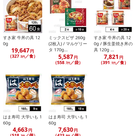
すき家 牛丼の具 12
ミックスピザ 260g
すき家 牛丼の具 12
0g
(2枚入) / マルゲリー
0g / 豚生姜焼き丼の
19,647
タ 170g...
具 120g ...
円
5,587
7,821
（327
／食）
.5円
円
円
（558
／袋）
（391
／食）
【すき家 炭火やきとり丼の具】
.7円
.1円
はま寿司 大学いも 1
はま寿司 大学いも 1
60g
60g
【すき家 横濱カレー】
4,663
7,630
円
円
（518
／個）
（423
／個）
.2円
.9円