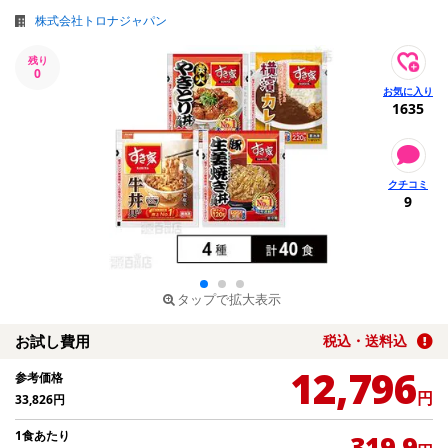
株式会社トロナジャパン
残り
0
1635
9
タップで拡大表示
お試し費用
税込・送料込
12,796
参考価格
円
33,826
円
1食あたり
319.9