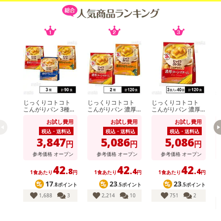
じっくりコトコト
じっくりコトコト
じっくりコトコト
こんがりパン 3種セ
こんがりパン 濃厚
こんがりパン 濃厚
こ
ット ( 濃厚コーンポ
コーンポタージュ /
コーンポタージュ 3
お試し費用
お試し費用
お試し費用
タージュ / 濃厚かぼ
濃厚かぼちゃポター
食入
カ
ちゃポタージュ / 濃
ジュ
税込・送料込
税込・送料込
税込・送料込
厚クラムポタージュ
3,847
5,086
5,086
※こちらの商品は、沖縄・離島地域またはクール便でのお届けが出
円
円
円
)
来ない地域の方は、お申込みいただけませんので、ご了承ください
参考価格
オープン
参考価格
オープン
参考価格
オープン
ませ。
42
42
42
.8
.4
.4
1食あたり
円
1食あたり
円
1食あたり
円
17
23
23
.8ポイント
.5ポイント
.5ポイント
1,688
3
2,214
10
751
2
【すき家 牛丼の具】
冷凍どんぶりの具売上No.1「すき家牛丼の具」。