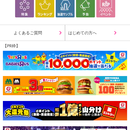
Payでお支払いの場合、決済のため外部サイトへ遷移します。
※予約商品は決済手段ごとに定められた決済期限日にお支払いを完
了することがございます。ご了承いただいたうえでお申し込みくだ
さい。
よくあるご質問
はじめての方へ
発送日カレンダー
【PR枠】
休業日
■
その他共通および商品カテゴリー別注意事項（※必ずご確認くだ
さい）