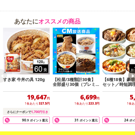
あなたに
オススメの商品
すき家 牛丼の具 120g
【松屋/3種類計30食】
【6種18食】豪
全部盛り30個（プレミ
セット／時短調
アム仕様牛めしの具&豚
に乗せるだけ！
めしの具&オリジナルカ
ら大人まで食べ
19,647
6,699
5
レー）
い味わい♪
円
円
1食あたり
327.5
円
1食あたり
223.3
円
1食
1,700
さらにクーポンで
円引き
90
31
24
.9
ポイント還元
ポイント還元
ポ