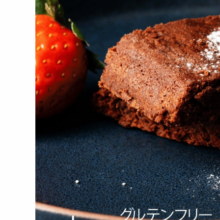
ショコラ（業務用...
ショコラ（業務用...
ショ
4730
6750
円
円
【150g】切れ端ガトーショ
【600g】切れ端ガトーショ
【1
コラ（150g×1袋）...
コラ（150g×4袋）...
ョコラ
2590
4490
円
円