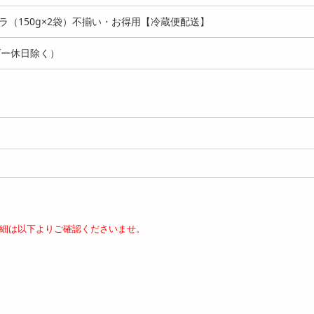
ラ（150g×2袋）不揃い・お得用【冷蔵便配送】
ダー休日除く）
00g】カカオチョコラス
【400g】カカオチョコラス
【600g】カカオチョ
ナナ)（100g...
ク(バナナ)（100g...
ク(バナナ)（100g...
2562
4570
5
円
円
細は以下よりご確認くださいませ。
00g】カカオチョコラス
【600g】カカオチョコラス
【400g】チョコたっ
ルク)（100g...
ク(ミルク)（100g...
の種チョコ(ハイカカオ.
4570
5704
5
円
円