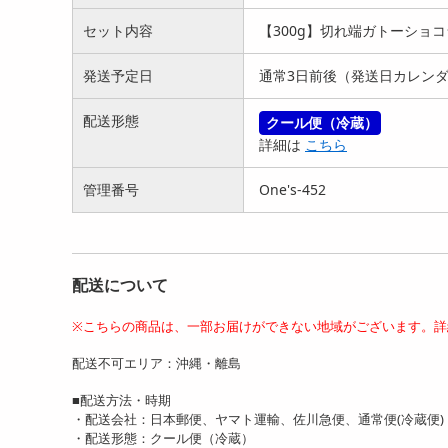
セット内容
【300g】切れ端ガトーショコ
発送予定日
通常3日前後（発送日カレン
【1.8kg(300g×6)】カカオニ
【100g】カカオチョコラス
【2
配送形態
クール便（冷蔵）
ブ入りチョコ...
ク(バナナ)（100g...
ク(バ
詳細は
こちら
8445
1419
円
円
管理番号
One's-452
配送について
※こちらの商品は、一部お届けができない地域がございます。詳
配送不可エリア：沖縄・離島
【100g】カカオチョコラス
【200g】カカオチョコラス
【4
ク(ミルク)（100g...
ク(ミルク)（100g...
ク(ミ
■配送方法・時期
1419
2562
円
円
・配送会社：日本郵便、ヤマト運輸、佐川急便、通常便(冷蔵便)
・配送形態：クール便（冷蔵）