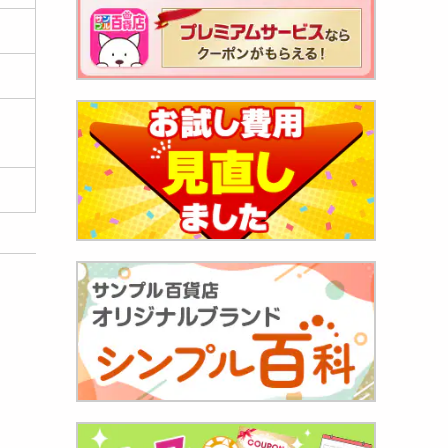
コラス
704
円
ぷり柿
..
154
円