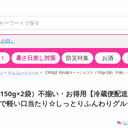
しの日』
！
暑さ日差し対策
防災特集
お酒
て見る
特設コーナー
食品・調味料
生鮮食品
お菓子
アイス・スイーツ
飲料
お酒
洗剤
キッチン・日用品
健康・ダイエット
医薬品・医薬部外
インテリア・家具
ファッション
家電
ベビー・キッズ・
ペット用品
加工食品
ヘアケア・ボディ
ビューティーケア
特集一覧
ツ
チョコレートケーキ
【300g】切れ端ガトーショコラ（150g×2袋）不揃
全国うまいもの博
米・雑穀
肉・肉加工品
スナック菓子
アイスクリーム・シャーベット
水・ミネラルウォーター・炭酸水
ビール・発泡酒・新ジャンル
キッチン・台所用洗剤
掃除用具
健康食品・飲料
第二類医薬品
収納用品
トップス
生活家電
ベビーおむつ・トイレ用品
犬用品
カップ麺・乾麺・パスタ
ヘアケア・スタイリング
スキンケア・基礎化粧品
クチコミで選ばれた人気商品
パン・シリアル・コーンフレーク
魚介類・シーフード・水産加工品
クッキー・クラッカー
ケーキ・スイーツ
お茶・紅茶（ソフトドリンク）
ワイン
洗濯用洗剤・柔軟剤・漂白剤
洗濯用品
ダイエット
指定第二類医薬品
寝具・布団
ボトムス
キッチン家電
授乳グッズ
猫用品
インスタント・レトルト・冷凍食品・惣菜
ボディケア
ベースメイク・メイクアップ・ネイル
150g×2袋）不揃い・お得用【冷蔵便配
チーズ・ヨーグルト・乳製品・卵
フルーツ・果物・果物加工品
キャンディ・ガム・タブレット
お菓子・スイーツギフト
コーヒー（ソフトドリンク）
日本酒・焼酎
バス・お風呂用洗剤
トイレ・バス用品
サプリメント
第三類医薬品
マット・カーペット・クッション
シューズ
冷房・暖房器具・空調
食事グッズ
その他 ペット用品
ナチュラル・オーガニックコスメ
用で軽い口当たり☆しっとりふんわりグル
ポイント
調味料・ドレッシング・油
野菜・きのこ
せんべい・米菓
果実・野菜・清涼・乳飲料
洋酒・リキュール
トイレ用洗剤
タオル
美容サプリメント・ドリンク
医薬部外品
テーブル・デスク・カウンター
バッグ
美容・健康家電
ベビー用品・雑貨
香水・アロマ
08月07日07時00分 ～
08月07日08時00分
ポイント履歴
缶詰・瓶詰・ジャム・はちみつ
ミールキット
チョコレート
トクホ
果実酒・梅酒
住居用洗剤
日用品
スポーツサプリメント・ドリンク
チェア・ソファ
財布・小物
パソコン・プリンター・パソコン周辺機器
家具・寝具
口
ちょっプル
ちょっプルポイントとは？
0
0