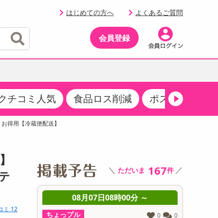
はじめての方へ
よくあるご質問
会員登録
クチコミ人気
食品ロス削減
ポストにお届け
イベント
・サプリメント
品
・収納・寝具
マタニティ
ケア
イベント最新情報（RSPほか）
い・お得用【冷蔵便配送】
その他 食品
製菓・製パン材料
飲料ギフト
生活雑貨
メンズ
AV機器
クーポン
その他 お菓子・スイーツ
その他 飲料
スポーツ・アウトドア用品
ベビー・キッズ
その他 家電
送】
商品限定クーポン
167
＼
／
ただいま
件
介護用品
レッグウェア
テ
その他 キッチン・日用品
その他 ファッション
サンプリング
 ～
08月07日08時00分 ～
0
コミ 12
抽選サンプル
ちょっプル
ちょっプ
0
0
0
0