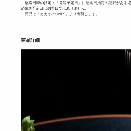
・配送日時の指定：「発送予定日」に配送日指定の記載がある
※発送予定日は到着日ではありません。
・商品は「カカオのONES」より出荷します。
商品詳細
【800g(400g×2袋)】チョコ
【1.6kg(400g×4袋)】チョコ
【3.
たっぷり柿の種...
たっぷり柿の...
たっ
7165
11695
円
円
【1kg(500g×2)】ホワイト
【2kg(500g×4)】ホワイト
【5k