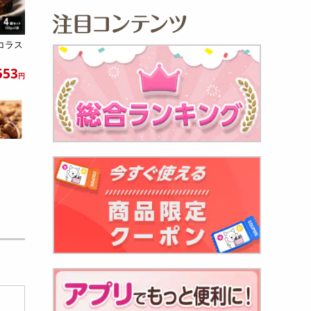
コラス
553
円
】カカオニ
658
円