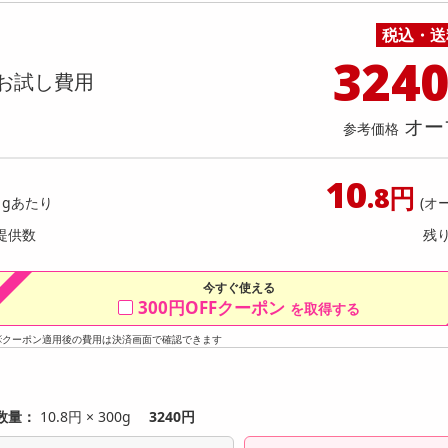
料理の素
ナッツ・ドライフルーツ
栄養ドリンク・エナジードリンク
チューハイ・カクテル
洗剤ギフト
ヘルスケア・衛生用品
健康グッズ
インテリア雑貨
時計
記録メディア・メモリーカード
マタニティ
】かけうま！明太クリーム麺の素 140
【2個】 ごろごろナッツナッツ
税込・送
乾物・海苔・粉物
ゼリー・プリン
お茶・紅茶（茶葉）
ノンアルコール飲料
その他 洗剤
キッチン雑貨・食器・消耗品
アウトドア・イベント用品・DIY・工具
アクセサリー
その他 ベビー・キッズ・マタニティ
スマートフォン・携帯電話・タブレットアクセ
人前70g)×2回分) [抽選サンプル]
店舗
リー
324
カレー・シチュー
和菓子
コーヒー(豆・インスタント）
ビール・ワイン・お酒ギフト
調理器具・鍋・包丁
その他 インテリア・家具
ファッション雑貨
電池
お試し費用
提供数 6
提供
店舗情報
食品ギフト
おつまみ
ココア・チョコレート飲料
その他 アルコール飲料
弁当箱・水筒・弁当グッズ
下着・ルームウェア
電球・蛍光灯・照明
1,296
お試し費
参考価格
円
3,
オー
参考価格
10
参考価格
.8円
1本あた
1gあたり
(オ
提供数
残
今すぐ使える
300円OFFクーポン
を取得する
※クーポン適用後の費用は決済画面で確認できます
数量：
10.8円 × 300g
3240円