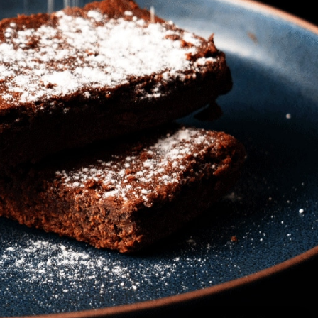
コラ（業務...
トショコラ（業...
く！割れチョコセット【
12860
23220
4
円
円
.5kg】切れ端ガトーシ
（150g×10...
9490
円