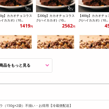
00g】カカオチョコラス
【200g】カカオチョコラス
【400g】カカオチョ
イカカオ)（10...
ク(ハイカカオ)（10...
ク(ハイカカオ)（10...
1419
2562
4
円
円
商品をもっと見る
00g】カカオニブ入りチ
【600g(300g×2)】カカオニ
【1.2kg(300g×4)
グラノーラ(ミック...
ブ入りチョコグ...
ブ入りチョコ...
1527
2884
5
円
円
ラ（150g×2袋）不揃い・お得用【冷蔵便配送】