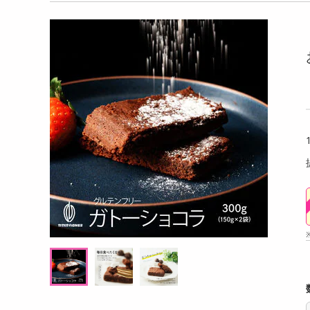
洗剤
るアールグレイ 18g
【180g×3P】米麹グラノーラ フルーツ
【6個
キッチン・日用品
g((1
ヘアケア・ボディケア
提供数 102
提供数 100
ビューティーケア
試し費用
お試し費用
,498
2,724
円
円
健康・ダイエット・サプリメント
医薬品・医薬部外品
8,208
オープン
考価格
参考価格
円
インテリア・家具・収納・寝具
17
908
杯あたり
1袋あたり
.5
円
円
ファッション
家電
ベビー・キッズ・マタニティ
ペット用品
クーポン・資格・学習
掲載予告