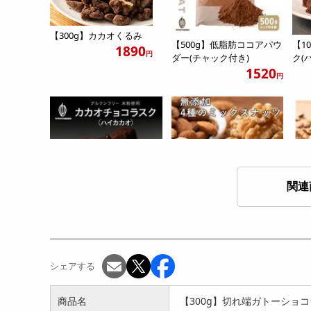
【300g】カカオくるみ
【500g】低脂肪ココアパウ
【1
1890
円
ダー(チャック付き)
ク(ハ
1520
円
関連
【600g】カカオチョコラス
【700g(700g×1袋)】 4種の
【3
ク(ハイカカオ)（10...
ミックスナッ...
ョコ
5704
2980
円
円
シェアする
商品名
【300g】切れ端ガトーショコ