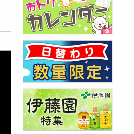
ョコラ
...
470
円
2種届