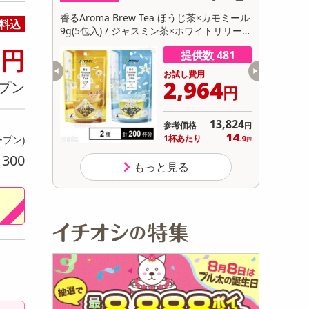
初回トライアル
ブラウニー
香るAroma Brew Tea ほうじ茶×カモミール
【30個】
料込
サ
9g(5包入) / ジャスミン茶×ホワイトリリー 9
卵にこだわ
0
g(5包入)
円
数 998
提供数 481
用
お試し費用
300
2,964
プン
円
円
オープン
13,824
参考価格
円
1,650
14
り
1杯あたり
ープン)
.9
円
円
300
り
もっと見る