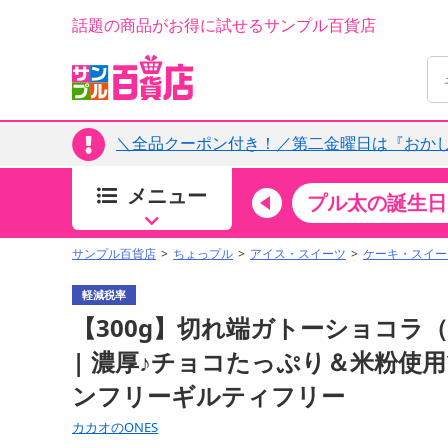
話題の商品がお得に試せるサンプル百貨店
＼全品クーポン付き！／第二金曜日は『おか
メニュー
ちょっプルカテゴリ
キッチン・日用品
食品
プル太の誕生日
すべ
食品・調味料
サンプル百貨店
ちょっプル
アイス・スイーツ
ケーキ・スイー
生鮮食品
軽減税率
加工食品
【300g】切れ端ガトーショコラ（
お菓子
| 濃厚♪チョコたっぷり＆米粉使
アイス・スイーツ
ンフリーギルティフリー
飲料
00分 ～
08月07日08時00分 ～
カカオのONES
お酒
ちょっプル
抽選
0
0
0
0