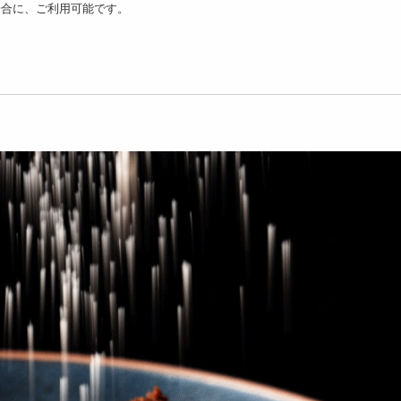
場合に、ご利用可能です。
2kg(400g×8袋)】チョコ
【3種/計3個】黄身が濃
【500g】ホワイトシ
ぷり柿の...
い！贅沢三昧『黄身のしず
（業務用準チョコレート
20736
く...
3
円
1737
円
g(500g×10)】ホワイト
【10kg(500g×20)】ホワイ
【2袋】14種の中から