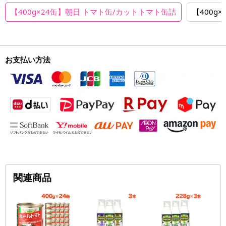
【400g×24缶】朝日 トマト缶/カットトマト缶詰
【400g
お支払い方法
関連商品