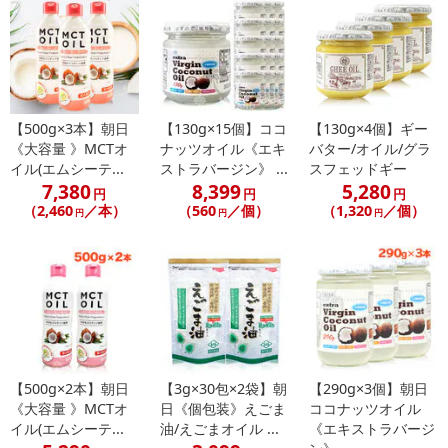
【500g×3本】朝日
【130g×15個】ココ
【130g×4個】ギー
《大容量 》MCTオ
ナッツオイル《エキ
バター/オイル/グラ
イル(エムシーテ...
ストラバージン》 ...
スフェッドギー
7,380
8,399
5,280
円
円
円
（2,460
／本）
（560
／個）
（1,320
／個）
円
円
円
【500g×2本】朝日
【3g×30包×2袋】朝
【290g×3個】朝日
《大容量 》MCTオ
日《個包装》えごま
ココナッツオイル
イル(エムシーテ...
油/えごまオイル ...
《エキストラバージ