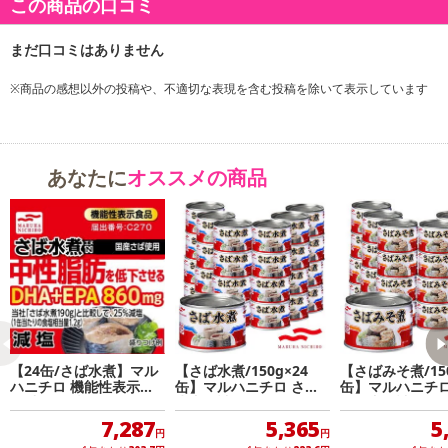
この商品の口コミ
・原産国（最終加工地）：イタリア
・原材料/材質/素材：トマト
・注意事項：直射日光や高温多湿を避けて暗所で保存してください
※商品の感想以外の投稿や、不適切な表現を含む投稿を除いて表示しています
注意事項
【賞味・消費期限のある商品について】
あなたに
オススメの商品
商品到着時点でのお日持ち期間は、配送日数などにより異なります
のでご了承ください。
【キャンセルについて】
※お申込み後のキャンセルはお受けできません。
記載されている内容を必ずご確認いただき、お届けする商品セット
にご納得いただきましたうえでお申し込みください。
※パッケージ変更や商品リニューアル（成分など含む）等により、
参考の掲載画像や画像内のバーコードなど、お届け商品と多少異な
【24缶/さば水煮】マル
【さば水煮/150g×24
【さばみそ煮/150
ハニチロ 機能性表示食
缶】マルハニチロ さば
缶】マルハニチロ
る場合がございます。
品 中性脂肪を低下させ
水煮缶詰
みそ煮缶詰
また、[新たな加工食品の原料原産地表示制度]の経過措置期間の終
る「減塩さば水煮缶詰」
7,287
5,365
5
了により、商品詳細内に記載の原産国・原材料の表記が旧表記の場
円
円