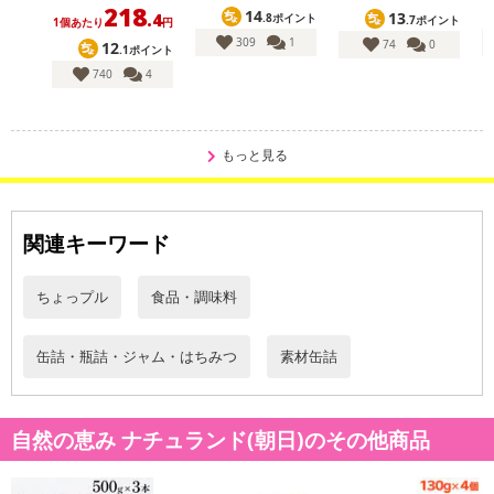
218
14
13
.4
.8ポイント
カート機能をご利用の場合は、配送日時指定をご利用いただけませ
.7ポイント
1個あたり
円
309
1
ん。
74
0
12
.1ポイント
740
4
発送日カレンダー
もっと見る
関連キーワード
ちょっプル
食品・調味料
缶詰・瓶詰・ジャム・はちみつ
素材缶詰
休業日
■
その他共通および商品カテゴリー別注意事項（※必ずご確認くだ
自然の恵み ナチュランド(朝日)のその他商品
さい）
こちらの情報は
2026年07月09日
時点での情報となります。