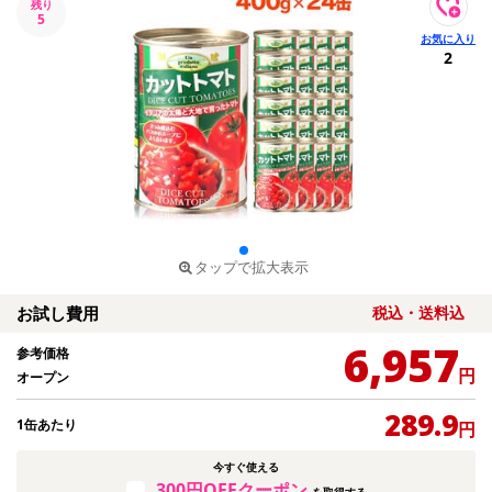
残り
5
2
タップで拡大表示
お試し費用
税込・送料込
6,957
参考価格
円
オープン
289.9
1缶あたり
円
今すぐ使える
300円OFFクーポン
を取得する