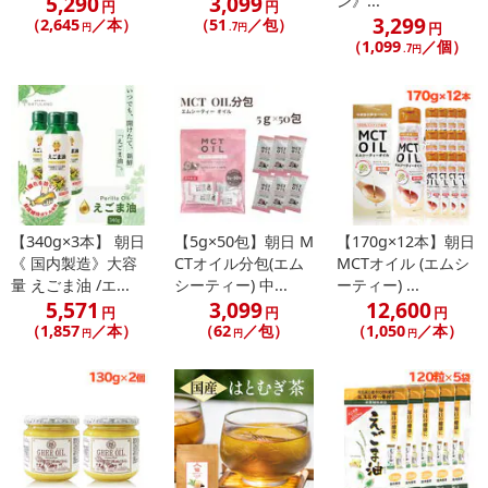
5,290
3,099
ン》...
円
円
3,299
（2,645
／本）
（51
／包）
円
円
.7円
（1,099
／個）
.7円
【340g×3本】 朝日
【5g×50包】朝日 M
【170g×12本】朝日
《 国内製造》大容
CTオイル分包(エム
MCTオイル (エムシ
量 えごま油 /エ...
シーティー) 中...
ーティー) ...
5,571
3,099
12,600
円
円
円
（1,857
／本）
（62
／包）
（1,050
／本）
円
円
円