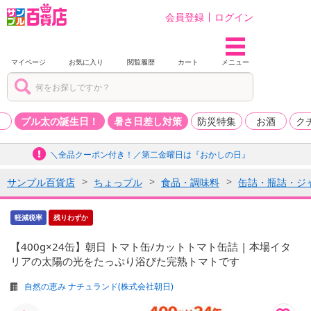
会員登録
ログイン
マイページ
お気に入り
閲覧履歴
カート
メニュー
品
プル太の誕生日！
暑さ日差し対策
防災特集
お酒
ク
＼全品クーポン付き！／第二金曜日は『おかしの日』
サンプル百貨店
ちょっプル
食品・調味料
缶詰・瓶詰・ジ
軽減税率
残りわずか
【400g×24缶】朝日 トマト缶/カットトマト缶詰 | 本場イタ
リアの太陽の光をたっぷり浴びた完熟トマトです
自然の恵み ナチュランド(株式会社朝日)