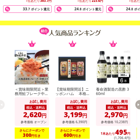
1缶あたり
303.7
円
1缶あたり
223.6
円
1缶あ
合がございます。
33
24
24
あらかじめご了承いただいた上でお申込みください。なお、本理由
.7
ポイント還元
.8
ポイント還元
.8
ポ
によるお申込み後のキャンセル・返品交換は対応いたしかねます。
【お支払いについて】
※送料はお試し費用に含まれております。
※d払い、PayPay、au PAY、au PAY（auかんたん決済）、ソフトバ
ンクまとめて支払い、楽天ペイ、メルペイ、AEON Pay、Amazon
Payでお支払いの場合、決済のため外部サイトへ遷移します。
※予約商品は決済手段ごとに定められた決済期限日にお支払いを完
了することがございます。ご了承いただいたうえでお申し込みくだ
さい。
＜賞味期限間近＞業
【賞味期限間近】ニ
養命酒製造の黒酢 3
務用鮭フレーク中骨
ッポンハム 本格
60ml
【配送伝票番号について】
入り 60g×12個
派ギフト(NH-513)
派
お試し費用
お試し費用
お試し費用
※配送形態がメール便の商品については、商品の発送完了後、配送
税込・送料込
税込・送料込
税込・送料込
伝票番号がマイページに表示されない場合もございます。
2,620
3,199
2,970
円
円
円
参考価格
オープン
参考価格
6,390
円
参考価格
10,238
円
【配送日時の指定について】
495
さらにクーポンで
さらにクーポンで
※配送日時の指定が可能な商品の場合、商品によってご指定できる
1本あたり
円
300
600
円引き
円引き
(1,706
.4
円)
配送日、配送時間が異なる可能性がございます。