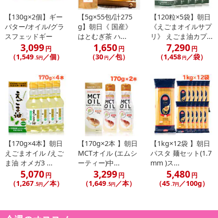
【130g×2個】ギー
【5g×55包/計275
【120粒×5袋】朝日
バター/オイル/グラ
g】朝日《 国産》
《えごまオイルサプ
スフェッドギー
はとむぎ茶 ハ...
リ》 えごま油カプ...
3,099
1,650
7,290
円
円
円
（1,549
／個）
（30
／包）
（1,458
／袋）
.5円
円
円
【170g×4本】朝日
【170g×2本 】朝日
【1kg×12袋 】朝日
えごまオイル /えご
MCTオイル (エムシ
パスタ 麺セット(1.7
ま油 オメガ3 ...
ーティー)中...
mm )ス...
5,070
3,299
5,480
円
円
円
（1,267
／本）
（1,649
／本）
（45
／100g）
.5円
.5円
.7円