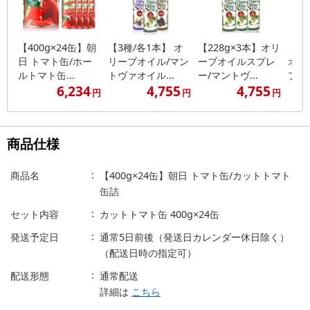
【400g×24缶】朝
【3種/各1本】 オ
【228g×3本】オリ
【2
日 トマト缶/ホー
リーブオイル/マン
ーブオイルスプレ
オリ
ルトマト缶...
トヴァオイル...
ー/マントヴ...
プレー
6,234
4,755
4,755
円
円
円
商品仕様
商品名
【400g×24缶】朝日 トマト缶/カットトマト
缶詰
セット内容
カットトマト缶 400g×24缶
発送予定日
通常5日前後（発送日カレンダー休日除く）
（配送日時の指定可）
配送形態
通常配送
詳細は
こちら