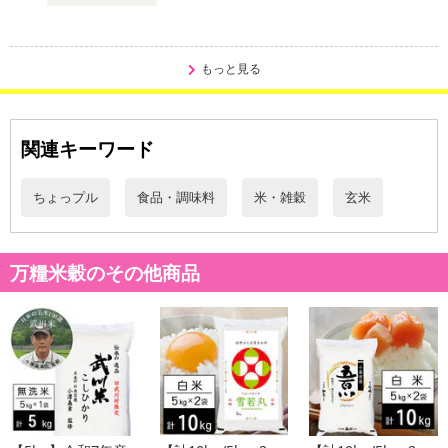
※d払い、PayPay、au PAY、au PAY（auかんたん決済）、ソフトバ
ンクまとめて支払い、楽天ペイ、メルペイ、AEON Pay、Amazon
Payでお支払いの場合、決済のため外部サイトへ遷移します。
もっと見る
※予約商品は決済手段ごとに定められた決済期限日にお支払いを完
了することがございます。ご了承いただいたうえでお申し込みくだ
さい。
関連キーワード
【配送伝票番号について】
※配送形態がメール便の商品については、商品の発送完了後、配送
ちょっプル
食品・調味料
米・雑穀
玄米
伝票番号がマイページに表示されない場合もございます。
【配送日時の指定について】
万糧米穀のその他商品
※配送日時の指定が可能な商品の場合、商品によってご指定できる
配送日、配送時間が異なる可能性がございます。
カート機能をご利用の場合は、配送日時指定をご利用いただけませ
ん。
発送日カレンダー