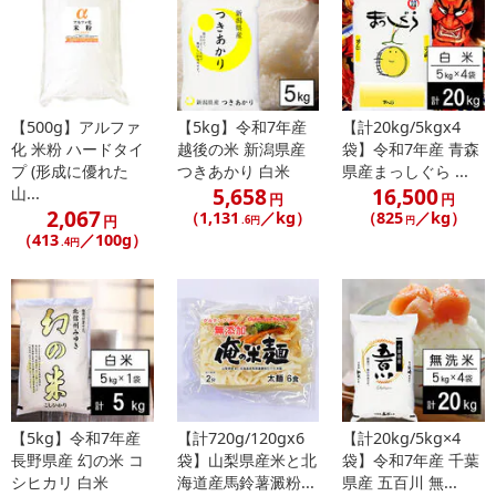
【500g】アルファ
【5kg】令和7年産
【計20kg/5kgx4
化 米粉 ハードタイ
越後の米 新潟県産
袋】令和7年産 青森
プ (形成に優れた
つきあかり 白米
県産まっしぐら ...
5,658
16,500
山...
円
円
2,067
（1,131
／kg）
（825
／kg）
円
.6円
円
（413
／100g）
.4円
【5kg】令和7年産
【計720g/120gx6
【計20kg/5kg×4
長野県産 幻の米 コ
袋】山梨県産米と北
袋】令和7年産 千葉
シヒカリ 白米
海道産馬鈴薯澱粉...
県産 五百川 無...