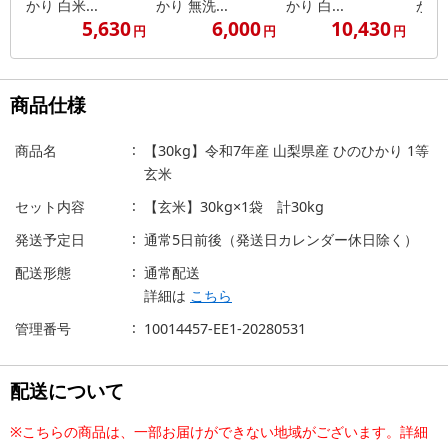
かり 白米...
かり 無洗...
かり 白...
かり 
5,630
6,000
10,430
円
円
円
商品仕様
商品名
【30kg】令和7年産 山梨県産 ひのひかり 1等
玄米
セット内容
【玄米】30kg×1袋 計30kg
発送予定日
通常5日前後（発送日カレンダー休日除く）
配送形態
通常配送
詳細は
こちら
管理番号
10014457-EE1-20280531
配送について
※こちらの商品は、一部お届けができない地域がございます。詳細