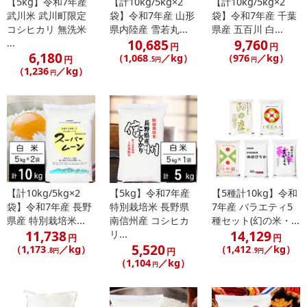
【5kg】令和7年産
【計10kg/5kg×2
【計10kg/5kg×2
武川米 武川町限定
袋】令和7年産 山形
袋】令和7年産 千葉
コシヒカリ 無洗米
県内陸産 雪若丸...
県産 五百川 白...
10,685
9,760
...
円
円
6,180
（1,068
／kg）
（976
／kg）
円
.5円
円
（1,236
／kg）
円
休業日
■
その他共通および商品カテゴリー別注意事項（※必ずご確認くだ
さい）
【計10kg/5kg×2
【5kg】令和7年産
【5種計10kg】令和
こちらの情報は
2026年07月09日
時点での情報となります。
袋】令和7年産 長野
特別栽培米 長野県
7年産 バラエティ5
県産 特別栽培米...
南信州産 コシヒカ
種セット(幻の米・...
11,738
14,129
リ...
円
円
5,520
（1,173
／kg）
（1,412
／kg）
円
.8円
.9円
（1,104
／kg）
円