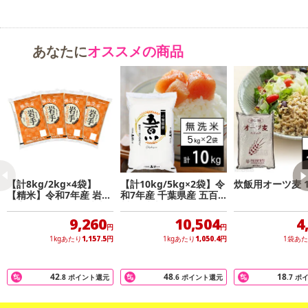
・原産国（最終加工地）：日本
・原材料/材質/素材：●名称：玄米 ●産地：山梨県産 ●品種：ひのひ
かり ●産年：令和7年産 ●使用割合：単一原料米 ●内容量：30kg●調
製時期: (別途商品ラベルに記載)
あなたに
オススメの商品
・注意事項：
※お米に賞味期限はありませんが、徐々に劣化（酸化→古米化→
食味低下）します。お受け取り後はできるだけお早めに（涼しいと
ころに保管して夏場で約2週間ぐらいで）お召し上がりください。
※虫の発生にご注意ください。お米の虫に注意が必要です。虫の
発生は、もうすでにお米に卵が産み付けられ、20℃以上になること
で発生しますので、未開封であっても、虫が発生する場合がござい
【計8kg/2kg×4袋】
【計10kg/5kg×2袋】令
炊飯用オーツ麦 1
ます。
【精米】令和7年産 岩手
和7年産 千葉県産 五百
県産ひとめぼれ 無洗米
川 無洗米
9,260
10,504
4
※お申込み後、1~2ヵ月（あるいはそれ以上）経過してから、虫が
円
円
いたとのご報告を受けた場合に関しては交換いたしかねますのでご
1kgあたり
1,157.5
円
1kgあたり
1,050.4
円
1袋あ
了承ください。
42
48
18
.8
ポイント還元
.6
ポイント還元
.7
ポ
注意事項