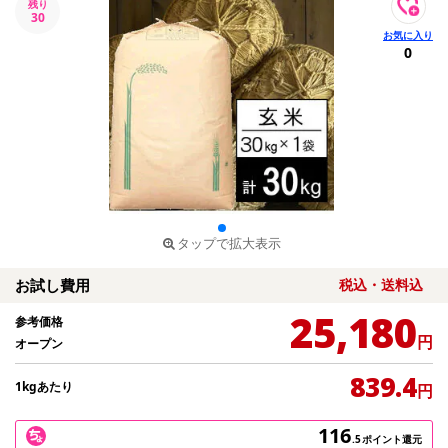
残り
30
0
タップで拡大表示
お試し費用
税込・送料込
25,180
参考価格
円
オープン
839.4
1kgあたり
円
116
.5
ポイント還元