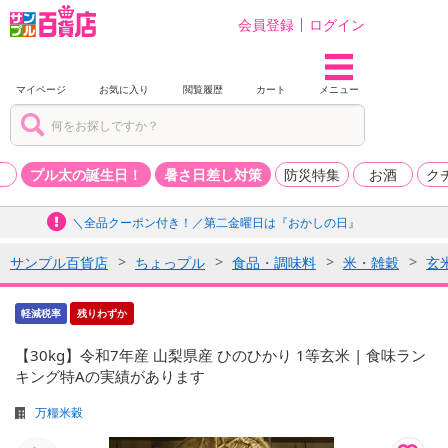
会員登録
ログイン
マイページ
お気に入り
閲覧履歴
カート
メニュー
品
プル太の誕生日！
暑さ日差し対策
防災特集
お酒
ク
＼全品クーポン付き！／第二金曜日は『おかしの日』
サンプル百貨店
ちょっプル
食品・調味料
米・雑穀
玄
軽減税率
残りわずか
【30kg】令和7年産 山梨県産 ひのひかり 1等玄米 | 食味ラン
キング特Aの実績があります
万糧米穀