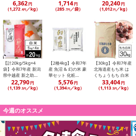
6,362
1,714
20,240
円
円
円
（1,272
／kg）
（285
／袋）
（1,012
／kg）
.4円
.7円
円
【計20kg/5kg×4
【2種4kg】令和7年
【30kg】令和7年産
袋】令和7年産 新潟
産 魚沼 & 幻の米 豪
北海道産もち米 は
県中越産 新之助...
華セット 化粧...
くちょうもち 白米
22,790
5,576
33,404
円
円
円
（1,139
／kg）
（1,394
／kg）
（1,113
／kg）
.5円
円
.5円
今週のオススメ