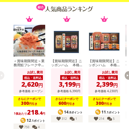
【賞味・消費期限のある商品について】
商品到着時点でのお日持ち期間は、配送日数などにより異なります
のでご了承ください。
【キャンセルについて】
※お申込み後のキャンセルはお受けできません。
記載されている内容を必ずご確認いただき、お届けする商品セット
にご納得いただきましたうえでお申し込みください。
※パッケージ変更や商品リニューアル（成分など含む）等により、
＜賞味期限間近＞業
【賞味期限間近】ニ
【賞味期限間近】ニ
の
務用鮭フレーク中骨
ッポンハム 本格
ッポンハム 本格
0
参考の掲載画像や画像内のバーコードなど、お届け商品と多少異な
入り 60g×12個
派ギフト(NH-513)
派ギフト(NH-319)
る場合がございます。
お試し費用
お試し費用
お試し費用
税込・送料込
税込・送料込
税込・送料込
また、[新たな加工食品の原料原産地表示制度]の経過措置期間の終
2,620
3,199
2,399
円
円
円
了により、商品詳細内に記載の原産国・原材料の表記が旧表記の場
参考価格
オープン
参考価格
6,390
円
参考価格
4,230
円
合がございます。
あらかじめご了承いただいた上でお申込みください。なお、本理由
さらにクーポンで
さらにクーポンで
さらにクーポンで
300
600
300
円引き
円引き
円引き
によるお申込み後のキャンセル・返品交換は対応いたしかねます。
218
14
11
.4
.8ポイント
.1ポイント
1個あたり
円
【お支払いについて】
312
1
214
5
12
.1ポイント
※送料はお試し費用に含まれております。
750
4