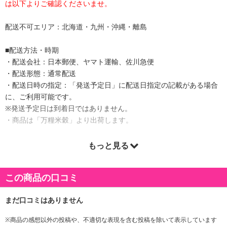
は以下よりご確認くださいませ。
配送不可エリア：北海道・九州・沖縄・離島
■配送方法・時期
・配送会社：日本郵便、ヤマト運輸、佐川急便
・配送形態：通常配送
・配送日時の指定：「発送予定日」に配送日指定の記載がある場合
に、ご利用可能です。
※発送予定日は到着日ではありません。
・商品は「万糧米穀」より出荷します。
もっと見る
商品詳細
この商品の口コミ
特A米にも選ばれた実績がある山梨県産ひのひかり。 釜無川の豊か
な水と肥沃な土壌、恵まれた寒暖の差の激しい気候がおいしいひの
ひかりとなります。
※商品の感想以外の投稿や、不適切な表現を含む投稿を除いて表示しています