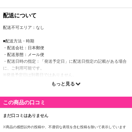
配送について
配送不可エリア：なし
■配送方法・時期
・配送会社：日本郵便
・配送形態：メール便
・配送日時の指定：「発送予定日」に配送日指定の記載がある場合
に、ご利用可能です。
※発送予定日は到着日ではありません。
・商品は「おかしのマーチ」より出荷します。
もっと見る
この商品の口コミ
商品詳細
・賞味期限：
カバヤ しゃりinグミ グレープ：製造日より270日
※商品の感想以外の投稿や、不適切な表現を含む投稿を除いて表示しています
カバヤ しゃりinグミ ソーダ：製造日より270日