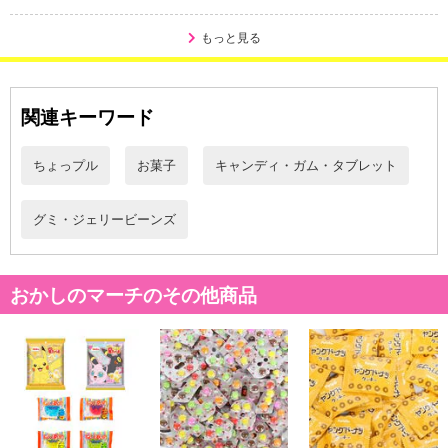
さい。
もっと見る
【配送伝票番号について】
※配送形態がメール便の商品については、商品の発送完了後、配送
伝票番号がマイページに表示されない場合もございます。
関連キーワード
【配送日時の指定について】
※配送日時の指定が可能な商品の場合、商品によってご指定できる
ちょっプル
お菓子
キャンディ・ガム・タブレット
配送日、配送時間が異なる可能性がございます。
カート機能をご利用の場合は、配送日時指定をご利用いただけませ
グミ・ジェリービーンズ
ん。
発送日カレンダー
おかしのマーチのその他商品