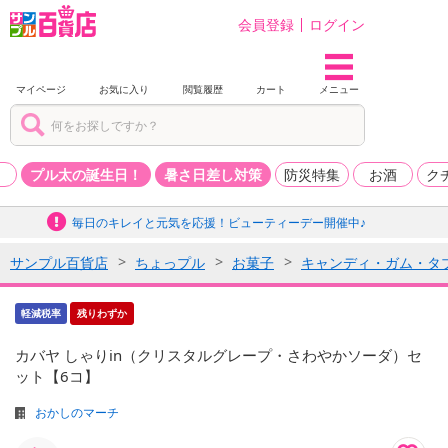
会員登録
ログイン
マイページ
お気に入り
閲覧履歴
カート
メニュー
品
プル太の誕生日！
暑さ日差し対策
防災特集
お酒
ク
毎日のキレイと元気を応援！ビューティーデー開催中♪
サンプル百貨店
ちょっプル
お菓子
キャンディ・ガム・タ
軽減税率
残りわずか
カバヤ しゃりin（クリスタルグレープ・さわやかソーダ）セ
ット【6コ】
おかしのマーチ