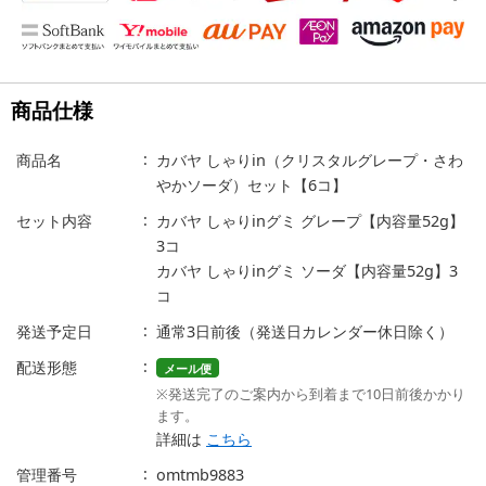
商品仕様
商品名
カバヤ しゃりin（クリスタルグレープ・さわ
やかソーダ）セット【6コ】
セット内容
カバヤ しゃりinグミ グレープ【内容量52g】
3コ
カバヤ しゃりinグミ ソーダ【内容量52g】3
コ
発送予定日
通常3日前後（発送日カレンダー休日除く）
配送形態
メール便
※発送完了のご案内から到着まで10日前後かかり
ます。
詳細は
こちら
管理番号
omtmb9883