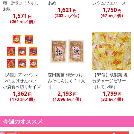
種・計6コ（うすし
あめ
シウムウエハース
1,621
1,750
お味...
円
円
1,571
（202
／個）
（67
／個）
円
.7円
.4円
（261
／個）
.9円
【8個】アンパンマ
森田製菓 梅かつお
【55個】板製菓 塩
ンのあげせんべい
みそにんにく 2コ入
分チャージゼリー
小袋食べ切りサイズ
り
（レモン味）
1,362
2,193
1,799
円
円
円
（170
／個）
（1,096
／個）
（32
／個）
.3円
.5円
.8円
今週のオススメ