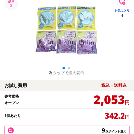
残り
5
1
タップで拡大表示
お試し費用
税込・送料込
2,053
参考価格
円
オープン
342.2
1個あたり
円
9
.5
ポイント還元