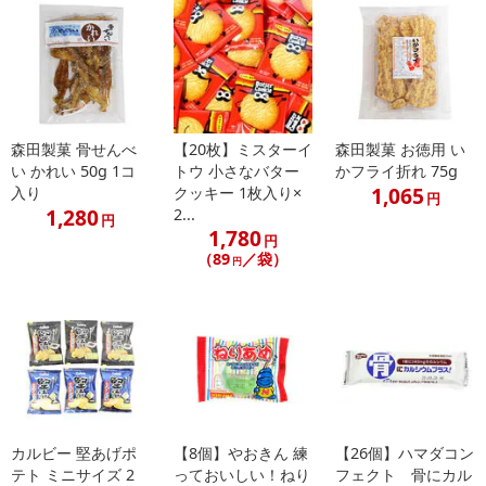
森田製菓 骨せんべ
【20枚】ミスターイ
森田製菓 お徳用 い
い かれい 50g 1コ
トウ 小さなバター
かフライ折れ 75g
1,065
入り
クッキー 1枚入り×
円
1,280
2...
円
1,780
円
（89
／袋）
円
カルビー 堅あげポ
【8個】やおきん 練
【26個】ハマダコン
テト ミニサイズ 2
っておいしい！ねり
フェクト 骨にカル