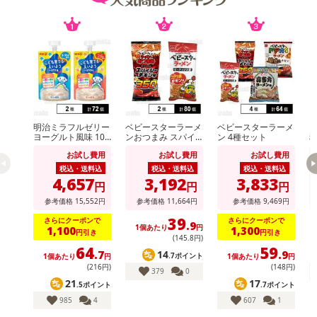
※お申込み後のキャンセルはお受けできません。
記載されている内容を必ずご確認いただき、お届けする商品セット
にご納得いただきましたうえでお申し込みください。
※パッケージ変更や商品リニューアル（成分など含む）等により、
参考の掲載画像や画像内のバーコードなど、お届け商品と多少異な
る場合がございます。
また、[新たな加工食品の原料原産地表示制度]の経過措置期間の終
了により、商品詳細内に記載の原産国・原材料の表記が旧表記の場
明治ミラフルゼリー
ベビースターラーメ
ベビースターラーメ
ヴ
ヨーグルト風味 100
ンおつまみ スパイ
ン 4種セット
合がございます。
g / りんごヨーグル
シーチキン味 56g /
ト
あらかじめご了承いただいた上でお申込みください。なお、本理由
お試し費用
お試し費用
お試し費用
ト風味 100g
ベビースターラーメ
ン コクうまチキン
税込・送料込
税込・送料込
税込・送料込
によるお申込み後のキャンセル・返品交換は対応いたしかねます。
味 64g
4,657
3,192
3,833
円
円
円
参考価格
15,552
円
参考価格
11,664
円
参考価格
9,469
円
【お支払いについて】
39
※送料はお試し費用に含まれております。
さらにクーポンで
さらにクーポンで
.9
1個あたり
円
1,100
1,300
円引き
円引き
※d払い、PayPay、au PAY、au PAY（auかんたん決済）、ソフトバ
(145
.8
円)
64
59
ンクまとめて支払い、楽天ペイ、メルペイ、AEON Pay、Amazon
14
.7
.9
.7ポイント
1個あたり
円
1個あたり
円
(216円)
(148円)
Payでお支払いの場合、決済のため外部サイトへ遷移します。
379
0
21
17
.5ポイント
.7ポイント
※予約商品は決済手段ごとに定められた決済期限日にお支払いを完
985
4
607
1
了することがございます。ご了承いただいたうえでお申し込みくだ