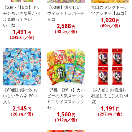
【2種・計6コ】ポケ
【60個】懐かしい
宮田のヤングドーナ
モンちいさな星たべ
ウィットナンバーチ
ツクッキー【32コ】
1,920
よ＆練っておいし
ョコ
休業日
円
2,588
い！ね...
（60
／個）
円
円
1,491
（43
／個）
円
.2円
■
その他共通および商品カテゴリー別注意事項（※必ずご確認くだ
（248
／個）
.5円
さい）
こちらの情報は
2026年07月09日
時点での情報となります。
【80個】銀の汐 お
【5種・計8コ】カル
【4人前】お徳用井
いしいラムネ 80コ
ビーの人気スナック
村屋しるこ(1人前×4
入り
ミニサイズスナック
袋)
2,145
1,191
セ...
円
円
1,560
（26
／個）
（297
／食）
円
.9円
.8円
（312
／個）
円