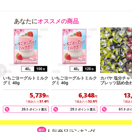
・原産国（最終加工地）：日本
・原材料/材質/素材：
カバヤ しゃりinグミ グレープ：砂糖（国内製造,外国製造）,水
あなたに
オススメの商品
飴,エリスリトール,ゼラチン,植物油脂/酸味料,ソルビトール,マンニ
トール,香料,ゲル化剤（ペクチン）,着色料（アカキャベツ,クチナ
シ）,光沢剤,（一部に小麦・ゼラチンを含む)
カバヤ しゃりinグミ ソーダ：砂糖（国内製造、外国製造）、水
飴、エリスリトール、ゼラチン、植物油脂/ソルビトール、酸味料、
マンニトール、香料、ゲル化剤（ペクチン）、クチナシ青色素、光
沢剤、（一部に小麦・ゼラチンを含む）
いちごヨーグルトミルク
いちごヨーグルトミルク
カバヤ 塩分チャ
グミ 40g
グミ 40g
ブレッツ詰め合わ
種・計1000粒
注意事項
5,739
6,348
13
円
円
1個あたり
57.4
円
1個あたり
52.9
円
1個あ
【賞味・消費期限のある商品について】
商品到着時点でのお日持ち期間は、配送日数などにより異なります
26
29
61
.5
ポイント還元
.3
ポイント還元
.9
ポ
のでご了承ください。
【キャンセルについて】