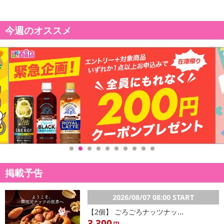
今週のオススメ
休業日
■
その他共通および商品カテゴリー別注意事項（※必ずご確認くだ
さい）
こちらの情報は
2026年07月17日
時点での情報となります。
掲載予告
2026/08/07 08:00 START
【2個】 ごろごろナッツナッ...
3,300