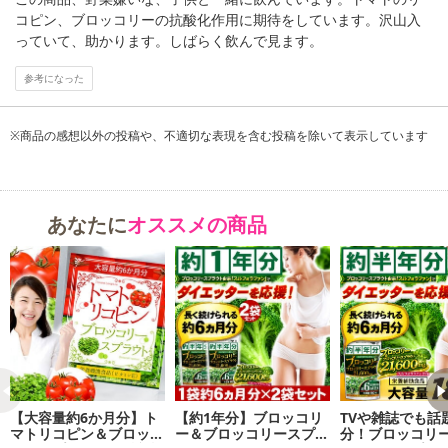
コピン、ブロッコリーの抗酸化作用に期待をしています。沢山入
っていて、助かります。しばらく飲んで見ます。
最近何かと忙しい方や、飲む機会が多い方などにもオススメ♪
参考になった
人気のトマトリコピン、ブロッコリースプラウトの両方が一緒に取
れるサプリメント♪
※商品の感想以外の投稿や、不適切な表現を含む投稿を除いて表示しています
あなたに
オススメの商品
【大容量約6か月分】ト
【約1年分】ブロッコリ
TVや雑誌でも話
マトリコピン＆ブロッコ
ー＆ブロッコリースプラ
分！ブロッコリ