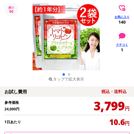
残り
90
140
1
タップで拡大表示
お試し費用
税込・送料込
3,799
参考価格
円
24,000
円
10.6
1日あたり
円