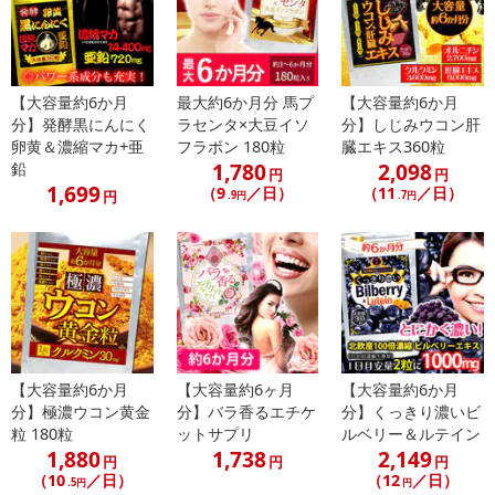
※予約商品は決済手段ごとに定められた決済期限日にお支払いを完
了することがございます。ご了承いただいたうえでお申し込みくだ
さい。
【大容量約6か月
最大約6か月分 馬プ
【大容量約6か月
【配送伝票番号について】
分】発酵黒にんにく
ラセンタ×大豆イソ
分】しじみウコン肝
※配送形態がメール便の商品については、商品の発送完了後、配送
卵黄＆濃縮マカ+亜
フラボン 180粒
臓エキス360粒
伝票番号がマイページに表示されない場合もございます。
1,780
2,098
鉛
円
円
1,699
（9
／日）
（11
／日）
円
.9円
.7円
【配送日時の指定について】
※配送日時の指定が可能な商品の場合、商品によってご指定できる
配送日、配送時間が異なる可能性がございます。
カート機能をご利用の場合は、配送日時指定をご利用いただけませ
ん。
発送日カレンダー
【大容量約6か月
【大容量約6ヶ月
【大容量約6か月
分】極濃ウコン黄金
分】バラ香るエチケ
分】くっきり濃いビ
粒 180粒
ットサプリ
ルベリー＆ルテイン
1,880
1,738
2,149
円
円
円
（10
／日）
（12
／日）
.5円
円