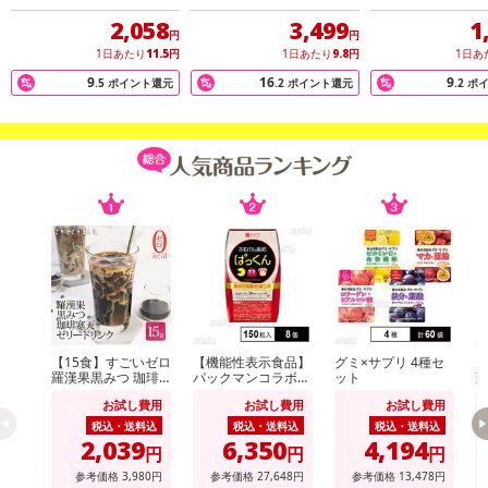
リースプラウト 栄養機
ウト21600mg（約6ヵ月
ッコリースプラウ
能食品（ビタミンE）
分/180粒）×2袋
00mg（約6ヵ月分
2,058
3,499
1
粒）
円
円
1日あたり
11.5
円
1日あたり
9.8
円
1日あ
9
16
9
.5
ポイント還元
.2
ポイント還元
.2
ポ
トマトリコピン、ブロッコリースプラウトに加えて発酵黒にんにく
末、卵黄ペプチド、黒酢粉末、黒米エキス末、発酵黒タマネギ末、
黒マカ粉末など元気もりもりの原料も配合されているサプリメン
ト！
1日2粒で着色料（トマトリコピン）7.5mg、ブロッコリースプラウ
トエキス末7.5mg、ビタミンE 3.2mg（栄養機能食品）が補給でき
ます♪
【15食】すごいゼロ
【機能性表示食品】
グミ×サプリ 4種セ
グ
羅漢果黒みつ 珈琲
パックマンコラボ
ット
葉
寒天ゼリー
おなかの脂肪ぱっく
ビタミンEは、抗酸化作用により、体内の脂質を酸化から守り、細胞
お試し費用
お試し費用
お試し費用
ん 150粒入
の健康維持助ける栄養素です。
税込・送料込
税込・送料込
税込・送料込
2,039
6,350
4,194
円
円
円
1日当たりの摂取目安量に含まれる当該栄養成分の量が栄養素等表示
参考価格
3,980
円
参考価格
27,648
円
参考価格
13,478
円