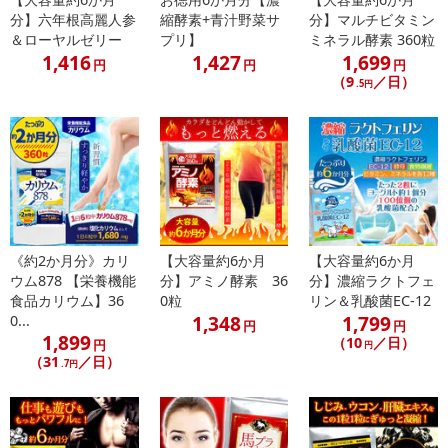
分】六年根高麗人参
縮酵素+青汁野菜サ
分】マルチビタミン
＆ローヤルゼリー
プリ】
ミネラル酵素 360粒
【キャンセルについて】
1,416
1,427
1,699
※お申込み後のキャンセルはお受けできません。
円
円
円
（9
／日）
記載されている内容を必ずご確認いただき、お届けする商品セット
.5円
にご納得いただきましたうえでお申し込みください。
※パッケージ変更や商品リニューアル(成分など含む)等により、参考
の掲載画像や画像内のバーコードなど、お届け商品と多少異なる場
合がございます。
また、[新たな加工食品の原料原産地表示制度]の経過措置期間の終
了により、商品詳細内に記載の原産国・原材料の表記が旧表記の場
合がございます。
《約2か月分》カリ
【大容量約6か月
【大容量約6か月
あらかじめご了承いただいた上でお申込みください。なお、本理由
ウム878 【栄養機能
分】アミノ酵素 36
分】濃縮ラクトフェ
によるお申込み後のキャンセル・返品交換は対応いたしかねます。
食品カリウム】36
0粒
リン＆乳酸菌EC-12
1,348
1,799
0...
円
円
1,899
【お支払いについて】
（10
／日）
円
円
（31
／日）
※送料はお試し費用に含まれております。
.7円
※d払い、PayPay、au PAY、au PAY（auかんたん決済）、ソフトバ
ンクまとめて支払い、楽天ペイ、メルペイ、AEON Pay、Amazon
Payでお支払いの場合、決済のため外部サイトへ遷移します。