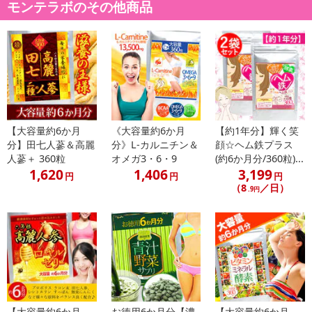
モンテラボのその他商品
大豆、ゴマを含む）
・アレルギー表示：http://monte-lab.com/?pid=95977278
・お召し上がり方：●1日2粒を目安に水またはぬるま湯でお召し上
がりください。
・注意事項：
●体調や体質によりまれに体に合わない場合があります。その場合
は摂取を中止してください。
●薬を服用あるいは通院中の方、妊娠中の方はお医者様とご相談の
【大容量約6か月
《大容量約6か月
【約1年分】輝く笑
上お召し上がりください。
分】田七人蔘＆高麗
分》L-カルニチン＆
顔☆ヘム鉄プラス
人蔘＋ 360粒
オメガ3・6・9
(約6か月分/360粒)...
●乳幼児の手の届かないところに保管してください。
1,620
1,406
3,199
●調理又は保存方法：保存は高温多湿を避け、開封後はしっかり閉
円
円
円
（8
／日）
.9円
めて、お早めにお召し上がりください。
「食生活は、主食、主菜、副菜を基本に、食事のバランスを。」
注意事項
【賞味・消費期限のある商品について】
商品到着時点でのお日持ち期間は、配送日数などにより異なります
のでご了承ください。
【大容量約6か月
お徳用6か月分【濃
【大容量約6か月