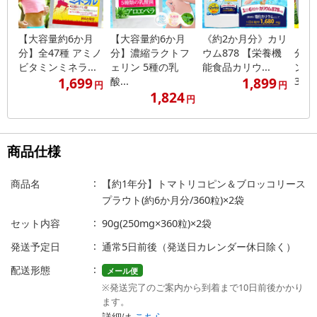
【大容量約6か月
【大容量約6か月
《約2か月分》カリ
【大
分】全47種 アミノ
分】濃縮ラクトフ
ウム878 【栄養機
分】
ビタミンミネラ...
ェリン 5種の乳
能食品カリウ...
ンミ
1,699
1,899
酸...
3...
円
円
1,824
円
商品仕様
商品名
【約1年分】トマトリコピン＆ブロッコリース
プラウト(約6か月分/360粒)×2袋
セット内容
90g(250mg×360粒)×2袋
発送予定日
通常5日前後（発送日カレンダー休日除く）
配送形態
メール便
※発送完了のご案内から到着まで10日前後かかり
ます。
詳細は
こちら