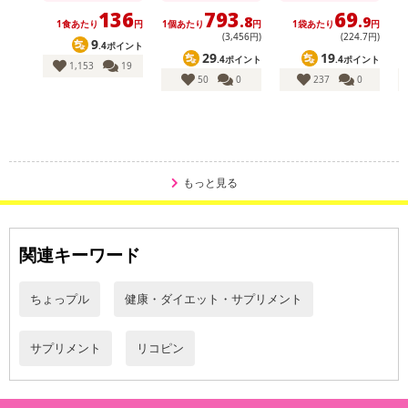
基準値（対象年齢18歳以上、基準熱量2200kcal）に占める割合（栄
136
793
69
.8
.9
1食あたり
円
1個あたり
円
1袋あたり
円
養素等表示基準値2015）：ビタミンE 50％
(3,456円)
(224
.7
円)
9
.4ポイント
29
19
.4ポイント
.4ポイント
1,153
19
1日当たりの摂取目安量：1日当たり2粒を目安にお召し上がりくだ
50
0
237
0
さい。
栄養成分表示(2粒0.5gあたり) ：エネルギー：2.04kcal、たんぱく
質：0.004g、脂質：0.026g、炭水化物：0.452g、ナトリウム：0.1
2mg、食塩相当量：0.0003g、ビタミンE：3.2mg
もっと見る
・賞味期限：
製造より2年
※商品到着時点でのお日持ち期間は、配送日数などにより異なり
関連キーワード
ますのでご了承ください。
・原産国（最終加工地）：日本
ちょっプル
健康・ダイエット・サプリメント
・原材料/材質/素材：ブロッコリースプラウトエキス末、発酵黒に
んにく末、卵黄ペプチド、黒酢粉末、黒米エキス末、発酵黒タマネ
ギ末、黒マカ粉末、ブラックジンジャー抽出物、黒大豆種皮エキス
サプリメント
リコピン
末、黒米末、黒豆末、黒ゴマ末、黒松の実末、黒カリン末/D-ソルビ
トール、結晶セルロース、抽出ビタミンE、ショ糖脂肪酸エステル、
微粒酸化ケイ素、着色料（トマトリコピン）（原材料の一部に卵、