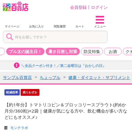
会員登録
ログイン
マイページ
お気に入り
閲覧履歴
カート
メニュー
品
プル太の誕生日！
暑さ日差し対策
防災特集
お酒
ク
＼全品クーポン付き！／第二金曜日は『おかしの日』
サンプル百貨店
ちょっプル
健康・ダイエット・サプリメント
軽減税率
残りわずか
【約1年分】トマトリコピン＆ブロッコリースプラウト(約6か
月分/360粒)×2袋 | 健康が気になる方や、飲む機会が多い方な
どにもオススメ♪
モンテラボ