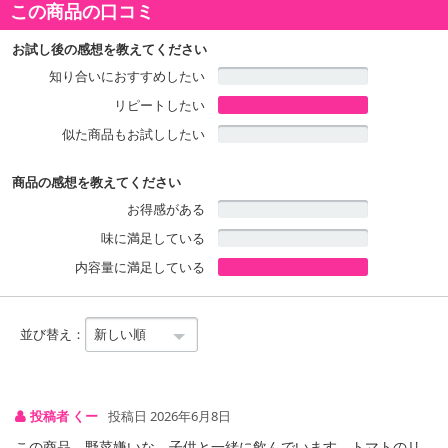
この商品の口コミ
60粒)×2袋
お試し後の感想を教えてください
知り合いにおすすめしたい
リピートしたい
似た商品もお試ししたい
商品の感想を教えてください
お得感がある
味に満足している
内容量に満足している
並び替え：
投稿者 くー
投稿日 2026年6月8日
この商品、野菜嫌いな、子供と一緒に飲んでいます。トマトのリ