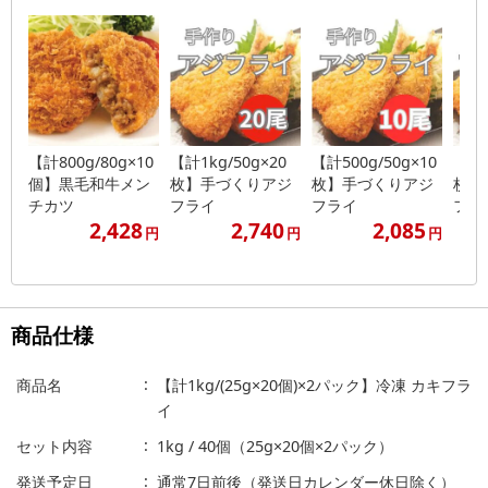
【計800g/80g×10
【計1kg/50g×20
【計500g/50g×10
【計1
個】黒毛和牛メン
枚】手づくりアジ
枚】手づくりアジ
枚】
チカツ
フライ
フライ
フラ
2,428
2,740
2,085
円
円
円
商品仕様
商品名
【計1kg/(25g×20個)×2パック】冷凍 カキフラ
イ
セット内容
1kg / 40個（25g×20個×2パック）
発送予定日
通常7日前後（発送日カレンダー休日除く）