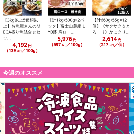
ん。
【3kg以上5種類以
【計1kg/500g×2パ
【計660g/55g×12
発送日カレンダー
上】お魚屋さんのM
ック】富士山麓産 L
個】《サクサク＆と
EGA盛り魚詰合せセ
YB豚 肩ロー...
ろーり》かにクリ...
5,976
2,614
ッ...
円
円
4,192
（597
／100g）
（217
／個）
円
.6円
.9円
（139
／100g）
.8円
今週のオススメ
休業日
■
その他共通および商品カテゴリー別注意事項（※必ずご確認くだ
さい）
こちらの情報は
2026年07月09日
時点での情報となります。