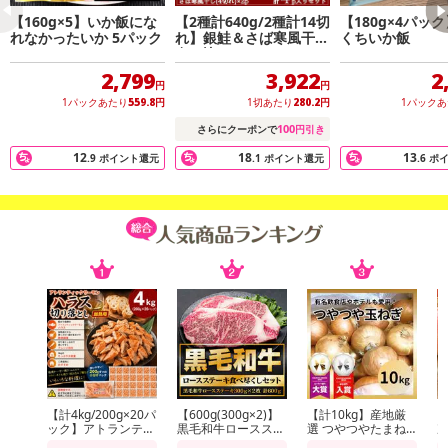
【160g×5】いか飯にな
【2種計640g/2種計14切
【180g×4パッ
れなかったいか 5パック
れ】銀鮭＆さば寒風干し
くちいか飯
食べ比べセット
2,799
3,922
2
円
円
1パックあたり
559.8
円
1切あたり
280.2
円
1パック
100
さらにクーポンで
円引き
12
18
13
.9
ポイント還元
.1
ポイント還元
.6
ポ
【計4kg/200g×20パ
【600g(300g×2)】
【計10kg】産地厳
【
ック】アトランティ
黒毛和牛ロースステ
選 つやつやたまね
次
ックサーモンハラス
ーキ
ぎ
形