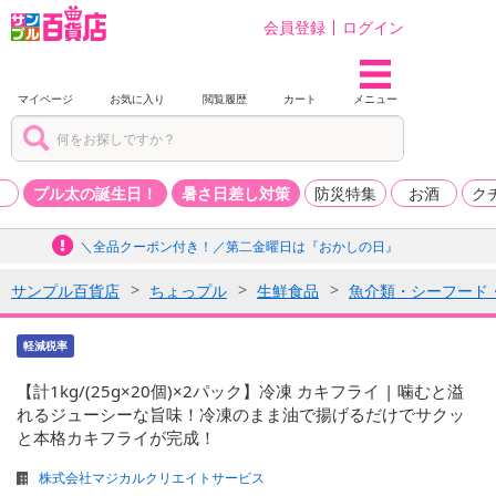
会員登録
ログイン
マイページ
お気に入り
閲覧履歴
カート
メニュー
品
プル太の誕生日！
暑さ日差し対策
防災特集
お酒
ク
＼全品クーポン付き！／第二金曜日は『おかしの日』
サンプル百貨店
ちょっプル
生鮮食品
魚介類・シーフード
軽減税率
【計1kg/(25g×20個)×2パック】冷凍 カキフライ | 噛むと溢
れるジューシーな旨味！冷凍のまま油で揚げるだけでサクッ
と本格カキフライが完成！
株式会社マジカルクリエイトサービス