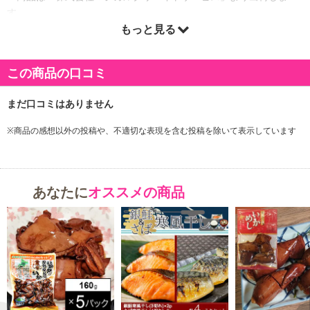
す。
もっと見る
商品詳細
この商品の口コミ
※商品の感想以外の投稿や、不適切な表現を含む投稿を除いて表示しています
あなたに
オススメの商品