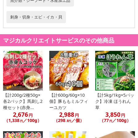
魚介類・シーフード・水産加工品
※冷凍生牡蛎にパン粉を付けた半調理品です。加熱してお召し上が
り下さい。
刺身・切身・エビ・イカ・貝
※一度回答したものを再び凍らせると寝室が変わる事がございま
す。
マジカルクリエイトサービスのその他商品
冷凍カキフライ
内容量：1kg（25g×20個×2パック）
原材料：牡蛎（中国）、衣（パン粉、小麦粉、小麦でんぷん、食
塩）、調味料（アミノ酸）、増粘剤（グァーガム）、着色料（パプ
リカ色素）、（一部に小麦、大豆を含む）
保存：冷凍
賞味期限：出荷より2か月以上
【計200g/2種50g×
【計600g/60g×10
【計5kg/1kg×5パッ
・賞味期限：出荷より2か月以上
各2パック】馬刺し2
個】豚ももミルフィ
ク】冷凍 ほうれん
・原産国（最終加工地）：最終加工地：日本
種セット(赤身...
ーユカツ
草
・原材料/材質/素材：牡蛎（中国）、衣（パン粉、小麦粉、小麦で
2,676
2,988
3,850
円
円
円
んぷん、食塩）、調味料（アミノ酸）、増粘剤（グァーガム）、着
（1,338
／100g）
（298
／個）
（77
／100g）
円
.8円
円
色料（パプリカ色素）、（一部に小麦、大豆を含む）
・アレルギー表示：小麦、大豆