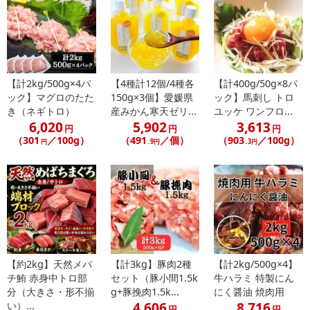
・お召し上がり方：170から180℃の油できつね色になるまで上げて
下さい
注意事項
【計2kg/500g×4パ
【4種計12個/4種各
【計400g/50g×8パ
【賞味・消費期限のある商品について】
ック】マグロのたた
150g×3個】愛媛県
ック】馬刺し トロ
商品到着時点でのお日持ち期間は、配送日数などにより異なります
き（ネギトロ）
産みかん寒天ゼリ...
ユッケ ワンフロ...
のでご了承ください。
6,020
5,902
3,613
円
円
円
（301
／100g）
（491
／個）
（903
／100g）
円
.9円
.3円
【キャンセルについて】
※お申込み後のキャンセルはお受けできません。
記載されている内容を必ずご確認いただき、お届けする商品セット
にご納得いただきましたうえでお申し込みください。
※パッケージ変更や商品リニューアル（成分など含む）等により、
参考の掲載画像や画像内のバーコードなど、お届け商品と多少異な
る場合がございます。
また、[新たな加工食品の原料原産地表示制度]の経過措置期間の終
【約2kg】天然メバ
【計3kg】豚肉2種
【計2kg/500g×4】
チ鮪 赤身中トロ部
セット（豚小間1.5k
牛ハラミ 特製にん
了により、商品詳細内に記載の原産国・原材料の表記が旧表記の場
分（大きさ・形不揃
g+豚挽肉1.5k...
にく醤油 焼肉用
合がございます。
4,606
8,716
い）...
円
円