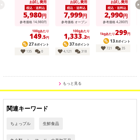
お試し費用
お試し費用
お試し費用
切り落とし
玉
税込・送料込
税込・送料込
税込・送料込
5,980
7,999
2,990
円
円
円
参考価格
14,980
円
参考価格
オープン
参考価格
4,280
円
299
100gあたり
100gあたり
149
1,333
1kgあたり
円
.5
.2
円
円
13
.8ポイント
27
37
凍ったまま170から180℃の油できつね色になるまで揚げて下さい
.6ポイント
.0ポイント
721
35
135
0
4,121
318
★通常はレストラン・ホテル・洋食屋さんに卸している業務用人気
商品です。
●カキフライカレー、牡蛎フライ丼等々アレンジ頂けます。
もっと見る
●ミックスパン粉をつけた半調理品です。冷凍のまま油で揚げてお召
し上がり頂けます。
関連キーワード
●レモン汁やタルタルソースが良く合います。
ちょっプル
生鮮食品
●冷凍保存でいつでも手軽に調理可能な商品です。