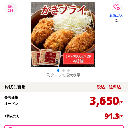
残り
298
2
タップで拡大表示
お試し費用
税込・送料込
3,650
参考価格
円
オープン
91.3
1個あたり
円