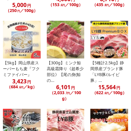
あらかじめご了承いただいた上でお申込みください。なお、本理由
5,000
（153
／100g）
（435
／100g）
円
.6円
.8円
によるお申込み後のキャンセル・返品交換は対応いたしかねます。
（250
／100g）
円
【お支払いについて】
※送料はお試し費用に含まれております。
※d払い、PayPay、au PAY、au PAY（auかんたん決済）、ソフトバ
ンクまとめて支払い、楽天ペイ、メルペイ、AEON Pay、Amazon
Payでお支払いの場合、決済のため外部サイトへ遷移します。
※予約商品は決済手段ごとに定められた決済期限日にお支払いを完
了することがございます。ご了承いただいたうえでお申し込みくだ
【5kg】岡山県産ス
【300g】ミンク鯨
【5種計2.5kg】静
さい。
ーパーもち麦『フク
高級霜降り《超希少
岡県産ブランド豚
ミファイバー』
部位》【尾の身(鯨
「LYB豚/ルイビ
3,423
の...
豚」...
【配送伝票番号について】
円
6,101
15,564
（684
／kg）
円
円
.6円
※配送形態がメール便の商品については、商品の発送完了後、配送
（2,033
／100
（622
／100g）
.7円
.6円
伝票番号がマイページに表示されない場合もございます。
g）
【配送日時の指定について】
※配送日時の指定が可能な商品の場合、商品によってご指定できる
配送日、配送時間が異なる可能性がございます。
カート機能をご利用の場合は、配送日時指定をご利用いただけませ