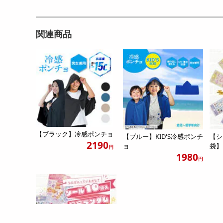
関連商品
【ブラック】冷感ポンチョ
【ブルー】KID'S冷感ポンチ
【シ
2190
ョ
袋】
円
1980
円