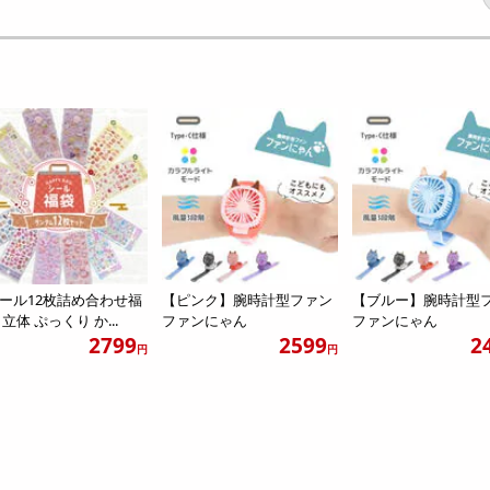
ール12枚詰め合わせ福
【ピンク】腕時計型ファン
【ブルー】腕時計型
 立体 ぷっくり か...
ファンにゃん
ファンにゃん
2799
2599
2
円
円