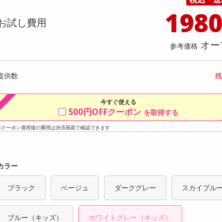
料理の素
ナッツ・ドライフルーツ
栄養ドリンク・エナジードリンク
チューハイ・カクテル
洗剤ギフト
ヘルスケア・衛生用品
健康グッズ
インテリア雑貨
時計
記録メディア・メモリーカード
マタニティ
198
】かけうま！明太クリーム麺の素 140
【2個】 ごろごろナッツナッツ
乾物・海苔・粉物
ゼリー・プリン
お茶・紅茶（茶葉）
ノンアルコール飲料
その他 洗剤
キッチン雑貨・食器・消耗品
アウトドア・イベント用品・DIY・工具
アクセサリー
その他 ベビー・キッズ・マタニティ
スマートフォン・携帯電話・タブレットアクセ
お試し費用
人前70g)×2回分) [抽選サンプル]
店舗
リー
カレー・シチュー
和菓子
コーヒー(豆・インスタント）
ビール・ワイン・お酒ギフト
調理器具・鍋・包丁
その他 インテリア・家具
ファッション雑貨
電池
提供数 6
提供
オー
店舗情報
参考価格
食品ギフト
おつまみ
ココア・チョコレート飲料
その他 アルコール飲料
弁当箱・水筒・弁当グッズ
下着・ルームウェア
電球・蛍光灯・照明
1,296
お試し費
参考価格
円
3,
提供数
残
参考価格
1本あた
今すぐ使える
500円OFFクーポン
を取得する
※クーポン適用後の費用は決済画面で確認できます
カラー
ブラック
ベージュ
ダークグレー
スカイブル
ブルー（キッズ）
ホワイトグレー（キッズ）