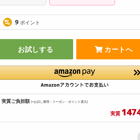
9
ポイント
お試しする
カートへ
実質ご負担額
(=お試し費用－クーポン・ポイント還元)
147
実質