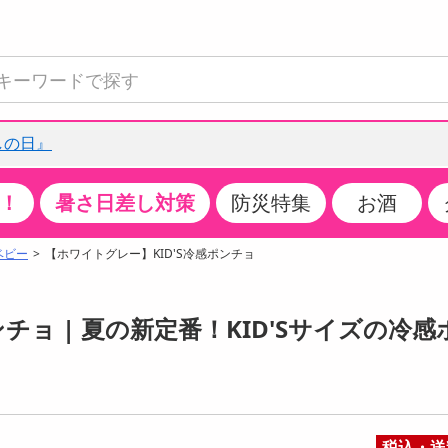
しの日』
！
暑さ日差し対策
防災特集
お酒
て見る
特設コーナー
食品・調味料
生鮮食品
お菓子
アイス・スイーツ
飲料
お酒
洗剤
キッチン・日用品
健康・ダイエット
医薬品・医薬部外
インテリア・家具
ファッション
家電
ベビー・キッズ・
ペット用品
加工食品
ヘアケア・ボディ
ビューティーケア
特集一覧
ベビー
【ホワイトグレー】KID'S冷感ポンチョ
全国うまいもの博
米・雑穀
肉・肉加工品
スナック菓子
アイスクリーム・シャーベット
水・ミネラルウォーター・炭酸水
ビール・発泡酒・新ジャンル
キッチン・台所用洗剤
掃除用具
健康食品・飲料
第二類医薬品
収納用品
トップス
生活家電
ベビーおむつ・トイレ用品
犬用品
カップ麺・乾麺・パスタ
ヘアケア・スタイリング
スキンケア・基礎化粧品
クチコミで選ばれた人気商品
パン・シリアル・コーンフレーク
魚介類・シーフード・水産加工品
クッキー・クラッカー
ケーキ・スイーツ
お茶・紅茶（ソフトドリンク）
ワイン
洗濯用洗剤・柔軟剤・漂白剤
洗濯用品
ダイエット
指定第二類医薬品
寝具・布団
ボトムス
キッチン家電
授乳グッズ
猫用品
インスタント・レトルト・冷凍食品・惣菜
ボディケア
ベースメイク・メイクアップ・ネイル
チョ | 夏の新定番！KID'Sサイズの冷感
チーズ・ヨーグルト・乳製品・卵
フルーツ・果物・果物加工品
キャンディ・ガム・タブレット
お菓子・スイーツギフト
コーヒー（ソフトドリンク）
日本酒・焼酎
バス・お風呂用洗剤
トイレ・バス用品
サプリメント
第三類医薬品
マット・カーペット・クッション
シューズ
冷房・暖房器具・空調
食事グッズ
その他 ペット用品
ナチュラル・オーガニックコスメ
ポイント
調味料・ドレッシング・油
野菜・きのこ
せんべい・米菓
果実・野菜・清涼・乳飲料
洋酒・リキュール
トイレ用洗剤
タオル
美容サプリメント・ドリンク
医薬部外品
テーブル・デスク・カウンター
バッグ
美容・健康家電
ベビー用品・雑貨
香水・アロマ
08月07日07時00分 ～
08月07日08時00分
ポイント履歴
缶詰・瓶詰・ジャム・はちみつ
ミールキット
チョコレート
トクホ
果実酒・梅酒
住居用洗剤
日用品
スポーツサプリメント・ドリンク
チェア・ソファ
財布・小物
パソコン・プリンター・パソコン周辺機器
家具・寝具
ちょっプル
ちょっプルポイントとは？
0
0
税込・送