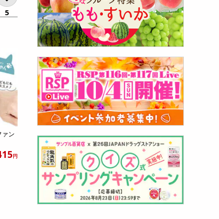
5
ファン
415
円