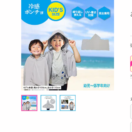
洗剤
るアールグレイ 18g
【180g×3P】米麹グラノーラ フルーツ
【6個
キッチン・日用品
g((1
ヘアケア・ボディケア
提供数 102
提供数 100
ビューティーケア
試し費用
お試し費用
,498
2,724
円
円
健康・ダイエット・サプリメント
医薬品・医薬部外品
8,208
オープン
考価格
参考価格
円
インテリア・家具・収納・寝具
17
908
杯あたり
1袋あたり
.5
円
円
ファッション
家電
ベビー・キッズ・マタニティ
ペット用品
クーポン・資格・学習
掲載予告