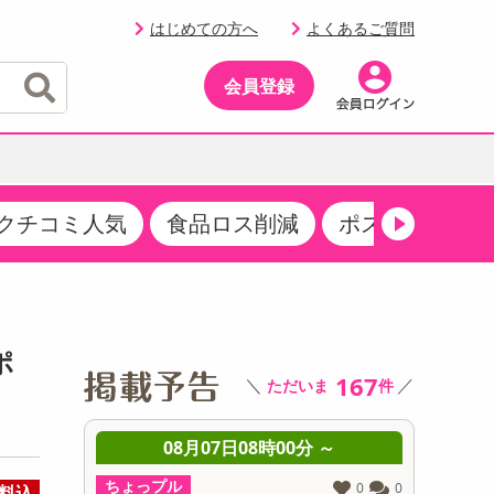
はじめての方へ
よくあるご質問
会員登録
クチコミ人気
食品ロス削減
ポストにお届け
イベント
・サプリメント
品
・収納・寝具
マタニティ
ケア
イベント最新情報（RSPほか）
その他 食品
製菓・製パン材料
飲料ギフト
生活雑貨
メンズ
AV機器
クーポン
その他 お菓子・スイーツ
その他 飲料
スポーツ・アウトドア用品
ベビー・キッズ
その他 家電
ポ
商品限定クーポン
167
＼
／
ただいま
件
介護用品
レッグウェア
その他 キッチン・日用品
その他 ファッション
サンプリング
 ～
08月07日08時00分 ～
0
抽選サンプル
ちょっプル
ちょっプ
0
0
0
0
料込