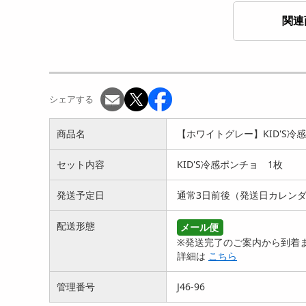
関連
【シール10枚詰め合わせ福
袋】 立体 ぷっくり か...
2599
円
シェアする
商品名
【ホワイトグレー】KID'S冷
セット内容
KID'S冷感ポンチョ 1枚
発送予定日
通常3日前後（発送日カレン
配送形態
メール便
※発送完了のご案内から到着ま
詳細は
こちら
管理番号
J46-96