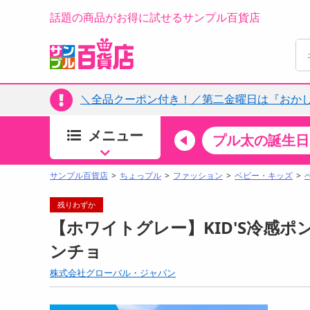
話題の商品がお得に試せるサンプル百貨店
＼全品クーポン付き！／第二金曜日は『おか
メニュー
ちょっプルカテゴリ
キッチン・日用品
食品
プル太の誕生日
すべ
食品・調味料
サンプル百貨店
ちょっプル
ファッション
ベビー・キッズ
生鮮食品
残りわずか
加工食品
【ホワイトグレー】KID'S冷感ポン
お菓子
ンチョ
アイス・スイーツ
株式会社グローバル・ジャパン
飲料
00分 ～
08月07日08時00分 ～
お酒
ちょっプル
抽選
0
0
0
0