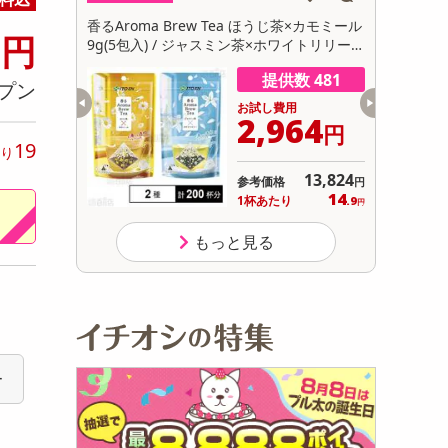
初回トライアル
0
ブラウニー
香るAroma Brew Tea ほうじ茶×カモミール
【30個】
円
サ
9g(5包入) / ジャスミン茶×ホワイトリリー 9
卵にこだわ
g(5包入)
数 998
提供数 481
プン
用
お試し費用
300
2,964
円
円
19
り
オープン
13,824
参考価格
円
1,650
14
り
1杯あたり
.9
円
円
もっと見る
ー