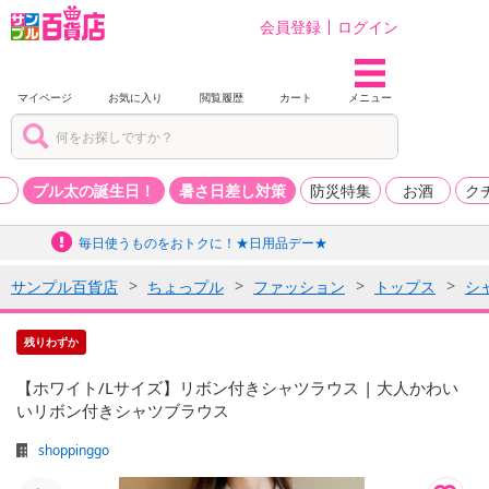
会員登録
ログイン
マイページ
お気に入り
閲覧履歴
カート
メニュー
品
プル太の誕生日！
暑さ日差し対策
防災特集
お酒
ク
毎日使うものをおトクに！★日用品デー★
サンプル百貨店
ちょっプル
ファッション
トップス
シ
残りわずか
【ホワイト/Lサイズ】リボン付きシャツラウス | 大人かわい
いリボン付きシャツブラウス
shoppinggo