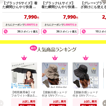
【ブラックSサイズ】着
【ブラックLLサイズ】
【グレー×ブラッ
た瞬間ひんやり快適 シ
着た瞬間ひんやり快適
ざ掛けにも使え
ールドクールパーカー
シールドクールパーカー
織りショール
7,990
7,990
2
円
円
5,000
5,000
さらにクーポンで
円引き
さらにクーポンで
円引き
36
36
10
.3
ポイント還元
.3
ポイント還元
.2
ポ
【晴雨兼用傘】<オ
【接触冷感シェード
【接触冷感シェード
【
フホワイト>厚み3.5
付き UVケアハッ
付き UVケアハッ
cm！手のひらサイ
ト】<ベージュ >あ
ト】<ブラック >あ
り
お試し費用
お試し費用
お試し費用
ズUVカット100％マ
ご紐つきのおしゃれ
ご紐つきのおしゃれ
イナス16度
なツバ広リボンハッ
なツバ広リボンハッ
税込・送料込
税込・送料込
税込・送料込