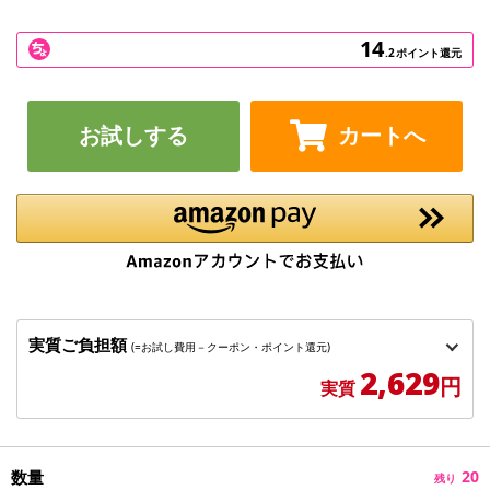
14
.2
ポイント還元
お試しする
カートへ
実質ご負担額
(=お試し費用－クーポン・ポイント還元)
2,629
円
実質
数量
20
残り