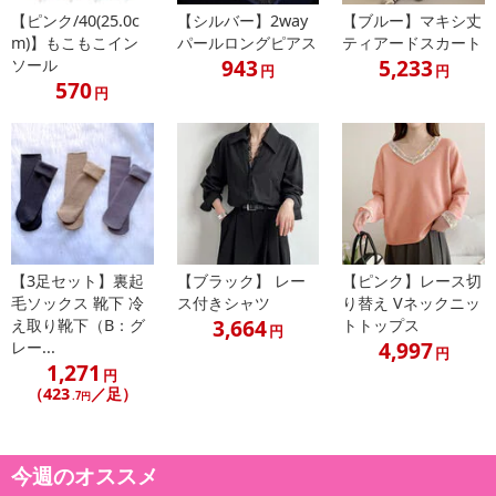
【ピンク/40(25.0c
【シルバー】2way
【ブルー】マキシ丈
フェミニンで抜け感のあるスタイルに見せてくれます。
m)】もこもこイン
パールロングピアス
ティアードスカート
ベーシックな色合いでどんなボトムスとの相性も良いのでコーデ力
943
5,233
ソール
円
円
が高い。
570
円
素材
ポリエステル
生地の厚さ
薄手
商品仕様
透け感：ホワイトあり
伸縮性：なし
【3足セット】裏起
【ブラック】 レー
【ピンク】レース切
毛ソックス 靴下 冷
ス付きシャツ
り替え Vネックニッ
裏地：なし
3,664
え取り靴下（B：グ
トトップス
カラー：ブルー/ホワイト
円
4,997
レー...
円
(サイズ）M/L
1,271
円
Mサイズ
（423
／足）
.7円
着 丈:63cm
肩 幅:31cm
袖 丈:59cm
今週のオススメ
身 幅:49cm