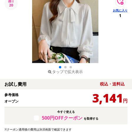
残り
20
1
タップで拡大表示
お試し費用
税込・送料込
3,141
参考価格
円
オープン
今すぐ使える
500円OFFクーポン
を取得する
※クーポン適用後の費用は決済画面で確認できます