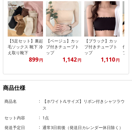
【5足セット】裏起
【ベージュ】カッ
【ブラック】カッ
【グ
毛ソックス 靴下 冷
プ付きチューブト
プ付きチューブト
付き
え取り靴下
ップ
ップ
プ
899
1,142
1,110
円
円
円
商品仕様
商品名
【ホワイト/Lサイズ】リボン付きシャツラウ
ス
セット内容
1点
発送予定日
通常3日前後（発送日カレンダー休日除く）