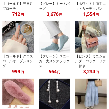
【ゴールド】三日月
【グレー】トートバ
【ホワイト】薄手ニ
ブローチ
ッグ
ットカーディガン
712
3,676
1,554
円
円
円
【ゴールド】クロス
【グリーン】スニー
【ピンク】ミニショ
パールオープンリン
カー丈メンズソック
ルダーバッグ ファ
グ
ス
ー付き
999
564
3,234
円
円
円
甘さ大人かわいいリボン付きシャツブラウス。