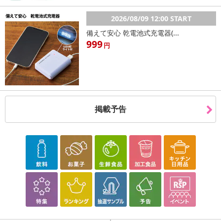
さいますようお願い致します。
★同じ商品でも年中生産していますので“生産時期”や“カラー”により
2026/08/09 12:00 START
形やサイズ，デザイン，色味に商品画像と“誤差”が生じる場合もご
備えて安心 乾電池式充電器(...
ざいます。
999
★実際の色に近づけるため、タグのカラー名称と異なる場合がござ
円
います。
・原産国（最終加工地）：中国
掲載予告
・原材料/材質/素材：ポリエステル
・商品カラー：ホワイト
・商品サイズ：L
・着用モデルサイズ：162cm
注意事項
【賞味・消費期限のある商品について】
商品到着時点でのお日持ち期間は、配送日数などにより異なります
のでご了承ください。