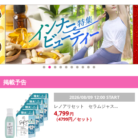
Lサイズ
着 丈:64cm
肩 幅:33cm
袖 丈:61cm
身 幅:51cm
生産国：中国
取扱い表示：水洗い〇/塩素系漂白×/タンブラー乾燥×/アイロン〇/ク
リーニング〇
すべて平置きサイズです。（計測に付きましては手測りとなります
ので 若干の誤差はご了承ください）
★商品写真はできる限り実物の色に近づけるよう加工しております
掲載予告
が、お客様が使用するパソコンのモニター設定や部屋の照明により
多少色の変化が感じられる場合がございます。
★海外生産のため、縫製の甘い部分や生地の継ぎ目の若干のズレや
2026/08/09 12:00 START
多少のほつれや形やサイズ に多少の誤差が生じる場合がございま
レノアリセット セラムジャス...
す。
4,799
円
大量に仕入れている為に商品によってはシワなどが多い場合もござ
（4799円／セット）
います。また、混紡繊維によって生地の織りに他繊維が混紡してい
る場合もございますが品質上の問題はございません。予めご理解下