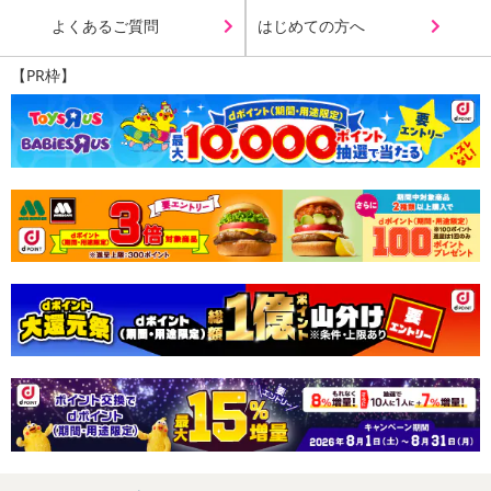
よくあるご質問
はじめての方へ
【キャンセルについて】
※お申込み後のキャンセルはお受けできません。
【PR枠】
記載されている内容を必ずご確認いただき、お届けする商品セット
にご納得いただきましたうえでお申し込みください。
※パッケージ変更や商品リニューアル（成分など含む）等により、
参考の掲載画像や画像内のバーコードなど、お届け商品と多少異な
る場合がございます。
また、[新たな加工食品の原料原産地表示制度]の経過措置期間の終
了により、商品詳細内に記載の原産国・原材料の表記が旧表記の場
合がございます。
あらかじめご了承いただいた上でお申込みください。なお、本理由
によるお申込み後のキャンセル・返品交換は対応いたしかねます。
【お支払いについて】
※送料はお試し費用に含まれております。
※d払い、PayPay、au PAY、au PAY（auかんたん決済）、ソフトバ
ンクまとめて支払い、楽天ペイ、メルペイ、AEON Pay、Amazon
Payでお支払いの場合、決済のため外部サイトへ遷移します。