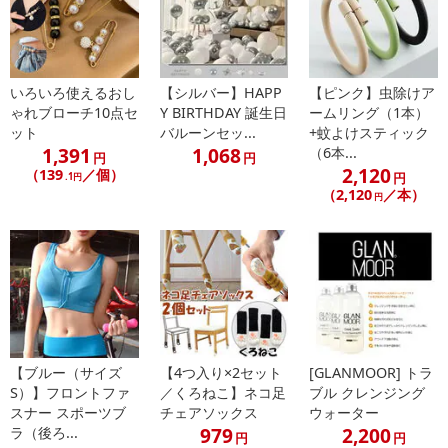
いろいろ使えるおし
【シルバー】HAPP
【ピンク】虫除けア
ゃれブローチ10点セ
Y BIRTHDAY 誕生日
ームリング（1本）
ット
バルーンセッ...
+蚊よけスティック
1,391
1,068
（6本...
円
円
2,120
（139
／個）
円
.1円
（2,120
／本）
円
【ブルー（サイズ
【4つ入り×2セット
[GLANMOOR] トラ
S）】フロントファ
／くろねこ】ネコ足
ブル クレンジング
スナー スポーツブ
チェアソックス
ウォーター
979
2,200
ラ（後ろ...
円
円