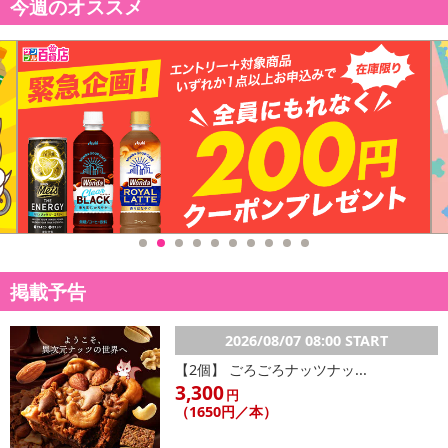
今週のオススメ
がございます
※商品は、簡易包装で発送します。海外輸入品のため、パッケー
ジに外国語が表記されており、多少のスレ、汚れ、破れなどがある
場合がございます。予めご了承ください
※メール便の発送で壊れ物の指定が出来ない為、到着時にパッケ
ージが損傷している場合がございます。万が一、商品に損傷があっ
た場合は、交換、返金等させていただきますので、ご連絡お願いい
たします。但し、着払いでの返品は一切受付けません。着払いで商
品をご返送した場合は、キャンセル返金処理を行いかねますのでご
了承ください
※商品改良のため、予告なく仕様が若干変更になる場合がござい
ます
※本商品を使用してのあらゆるトラブルには、弊社は一切の責任
掲載予告
を負いません
※上記注意点をよくご確認し、予めご了承ください
2026/08/07 08:00 START
【2個】 ごろごろナッツナッ...
注意事項
3,300
円
（1650円／本）
【賞味・消費期限のある商品について】