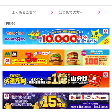
Payでお支払いの場合、決済のため外部サイトへ遷移します。
※予約商品は決済手段ごとに定められた決済期限日にお支払いを完
よくあるご質問
はじめての方へ
了することがございます。ご了承いただいたうえでお申し込みくだ
さい。
【PR枠】
【配送伝票番号について】
※配送形態がメール便の商品については、商品の発送完了後、配送
伝票番号がマイページに表示されない場合もございます。
【配送日時の指定について】
※配送日時の指定が可能な商品の場合、商品によってご指定できる
配送日、配送時間が異なる可能性がございます。
カート機能をご利用の場合は、配送日時指定をご利用いただけませ
ん。
発送日カレンダー