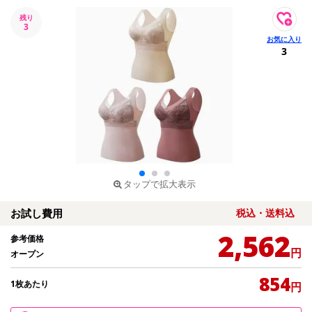
残り
3
3
タップで拡大表示
お試し費用
税込・送料込
2,562
参考価格
円
オープン
854
1枚あたり
円