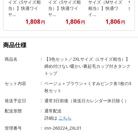
イズ（Sサイズ相
イズ（Sサイズ相
サイズ（Mサイズ
サイ
当）】快適ワイ
当）】快適ワイ
相当）】快適ワ
当）
ヤ...
ヤ...
イ...
1,808
1,806
1,806
円
円
円
商品仕様
商品名
【3色セット／2XLサイズ（Lサイズ相当）】
締め付けない暖かい裏起毛カップ付きタンク
トップ
セット内容
ベージュ＋ブラウン＋くすみピンク各1枚の3
枚セット
発送予定日
通常3日前後（発送日カレンダー休日除く）
配送形態
通常配送
詳細は
こちら
管理番号
inn-260224_2XL01