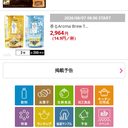
商品到着時点でのお日持ち期間は、配送日数などにより異なります
のでご了承ください。
2026/08/07 08:00 START
【キャンセルについて】
香るAroma Brew T...
※お申込み後のキャンセルはお受けできません。
2,964
円
記載されている内容を必ずご確認いただき、お届けする商品セット
（14.9円／杯）
にご納得いただきましたうえでお申し込みください。
※パッケージ変更や商品リニューアル（成分など含む）等により、
参考の掲載画像や画像内のバーコードなど、お届け商品と多少異な
る場合がございます。
また、[新たな加工食品の原料原産地表示制度]の経過措置期間の終
掲載予告
了により、商品詳細内に記載の原産国・原材料の表記が旧表記の場
合がございます。
あらかじめご了承いただいた上でお申込みください。なお、本理由
によるお申込み後のキャンセル・返品交換は対応いたしかねます。
【お支払いについて】
※送料はお試し費用に含まれております。
※d払い、PayPay、au PAY、au PAY（auかんたん決済）、ソフトバ
ンクまとめて支払い、楽天ペイ、メルペイ、AEON Pay、Amazon