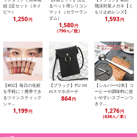
紐 2足セット（ネイ
るペット用シリコン
飛沫対策メガネ【く
ビー）
マット（カラーラン
もり止めレンズ】
1,250
1,593
ダム）
円
円
1,580
円
（790
／枚）
円
・原産国（最終加工地）：中国
・原材料/材質/素材：ポリアミド・ポリウレタン・デロン繊維
・商品カラー：ベージュ＋ブラウン＋くすみピンク
・商品サイズ：
商品詳細内のサイズ表をご参照ください。
2XLサイズはLサイズ相当です。
・洗濯表示：手洗いを推奨いたしますが、洗濯機をご使用の場合は
ネットをご使用ください。
【#02】毎日の化粧
【ブラック】PU mi
【シルバー×2本】コ
・注意事項：
を手軽に！携帯でき
niスマホポーチ
ーヒーや調味料に使
864
※普段お使いのサイズより2サイズ上のサイズをお選びください
るツインスティック
いやすいスプーンつ
円
シャ...
きク...
※サイズをよくご確認ください。サイズ違いによる返品は承りか
1,199
1,276
ねます
円
円
（638
／本）
円
※モニター環境により、実際のものと素材感・色が多少異なって
見える場合がございますので、ご了承ください
※海外輸入品のため、多少の縫製の乱れや糸切りが不十分な場合