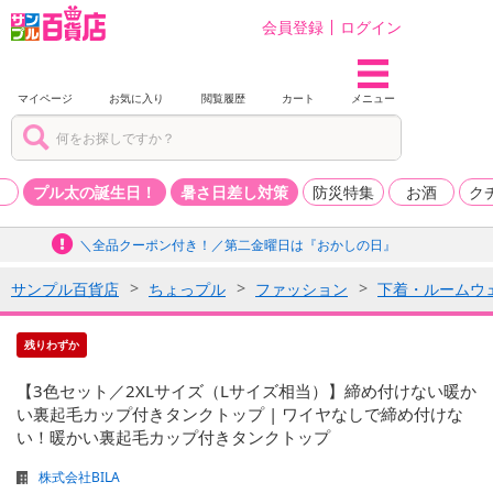
会員登録
ログイン
マイページ
お気に入り
閲覧履歴
カート
メニュー
品
プル太の誕生日！
暑さ日差し対策
防災特集
お酒
ク
＼全品クーポン付き！／第二金曜日は『おかしの日』
サンプル百貨店
ちょっプル
ファッション
下着・ルームウ
残りわずか
【3色セット／2XLサイズ（Lサイズ相当）】締め付けない暖か
い裏起毛カップ付きタンクトップ | ワイヤなしで締め付けな
い！暖かい裏起毛カップ付きタンクトップ
株式会社BILA