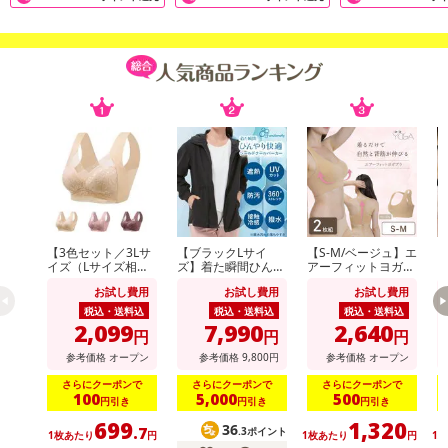
【3色セット／3Lサ
【ブラックLサイ
【S-M/ベージュ】エ
【
イズ（Lサイズ相
ズ】着た瞬間ひんや
アーフィットヨガブ
当）】快適ワイヤレ
り快適 シールドク
ラ2枚組
ラ
お試し費用
お試し費用
お試し費用
スブラ
ールパーカー
税込・送料込
税込・送料込
税込・送料込
2,099
7,990
2,640
円
円
円
参考価格
オープン
参考価格
9,800
円
参考価格
オープン
さらにクーポンで
さらにクーポンで
さらにクーポンで
100
5,000
500
円引き
円引き
円引き
699
1,320
36
.7
.3ポイント
1枚あたり
円
1枚あたり
円
1