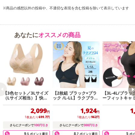
バッドは縫い付けタイプでズレないのでストレスフリーです！
※商品の感想以外の投稿や、不適切な表現を含む投稿を除いて表示しています
あなたに
オススメの商品
【3色セット／3Lサイズ
【2枚組 ブラック×ブラ
【3L-4L/ブラ
（Lサイズ相当）】快適
ック /L-LL】ラクブラ24
ーフィットキャ
ワイヤレスブラ
メッシュ
2,099
1,924
1
円
円
1枚あたり
699.7
円
1枚あたり
962
円
100
300
さらにクーポンで
円引き
さらにクーポンで
円引き
9
8
5
.5
ポイント還元
.7
ポイント還元
ポ