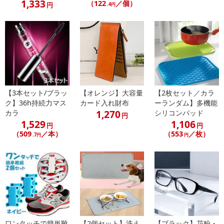
1,333
（122
／個）
円
.4円
【3本セット/ブラッ
【オレンジ】大容量
【2枚セット／カラ
ク】36h持続力マス
カード入れ財布
ーランダム】多機能
1,270
カラ
シリコンパッド
円
1,529
1,106
円
円
（509
／本）
（553
／枚）
.7円
円
ワンタッチで簡単靴
【2個セット】洗え
【ブラック】花粉・