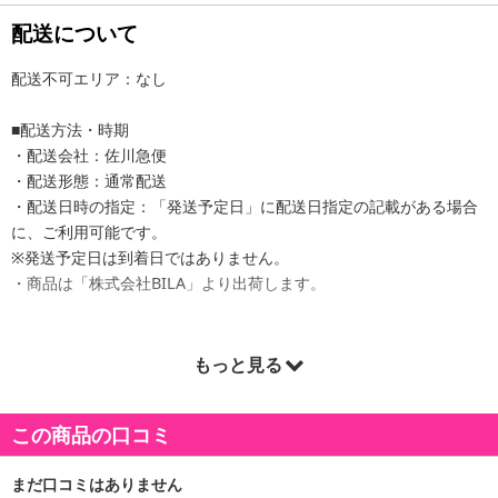
配送について
配送不可エリア：なし
■配送方法・時期
・配送会社：佐川急便
・配送形態：通常配送
・配送日時の指定：「発送予定日」に配送日指定の記載がある場合
に、ご利用可能です。
※発送予定日は到着日ではありません。
・商品は「株式会社BILA」より出荷します。
もっと見る
商品詳細
裏起毛で防寒用インナー！肩紐が幅広く、柔らかい生地で締め付け
この商品の口コミ
感フリー
シームレスなので通気性抜群で蒸れにくく、後ろはU字デザインな
ので着る物を選びません。