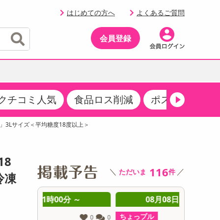
はじめての方へ
よくあるご質問
会員登録
クチコミ人気
食品ロス削減
ポストにお届け
イベント
・サプリメント
品
・収納・寝具
マタニティ
ケア
イベント最新情報（RSPほか）
」3Lサイズ＜平均糖度18度以上＞
その他 食品
製菓・製パン材料
飲料ギフト
生活雑貨
メンズ
AV機器
クーポン
その他 お菓子・スイーツ
その他 飲料
スポーツ・アウトドア用品
ベビー・キッズ
その他 家電
18
商品限定クーポン
116
＼
／
ただいま
件
介護用品
レッグウェア
冷凍
その他 キッチン・日用品
その他 ファッション
サンプリング
 ～
08月08日21時00分 ～
0
抽選サンプル
ちょっプル
ちょっプ
0
0
0
0