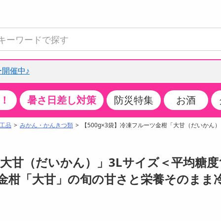
開催中♪
！
暑さ日差し対策
防災特集
お酒
て見る
特設コーナー
食品・調味料
生鮮食品
お菓子
アイス・スイーツ
飲料
お酒
洗剤
キッチン・日用品
健康・ダイエット
医薬品・医薬部外
インテリア・家具
ファッション
家電
ベビー・キッズ・
ペット用品
加工食品
ヘアケア・ボディ
ビューティーケア
特集一覧
工品
みかん・かんきつ類
【500g×3袋】冷凍フルーツ金柑「大甘（だいかん）
全国うまいもの博
米・雑穀
肉・肉加工品
スナック菓子
アイスクリーム・シャーベット
水・ミネラルウォーター・炭酸水
ビール・発泡酒・新ジャンル
キッチン・台所用洗剤
掃除用具
健康食品・飲料
第二類医薬品
収納用品
トップス
生活家電
ベビーおむつ・トイレ用品
犬用品
カップ麺・乾麺・パスタ
ヘアケア・スタイリング
スキンケア・基礎化粧品
クチコミで選ばれた人気商品
パン・シリアル・コーンフレーク
魚介類・シーフード・水産加工品
クッキー・クラッカー
ケーキ・スイーツ
お茶・紅茶（ソフトドリンク）
ワイン
洗濯用洗剤・柔軟剤・漂白剤
洗濯用品
ダイエット
指定第二類医薬品
寝具・布団
ボトムス
キッチン家電
授乳グッズ
猫用品
インスタント・レトルト・冷凍食品・惣菜
ボディケア
ベースメイク・メイクアップ・ネイル
「大甘（だいかん）」3Lサイズ＜平均糖度
チーズ・ヨーグルト・乳製品・卵
フルーツ・果物・果物加工品
キャンディ・ガム・タブレット
お菓子・スイーツギフト
コーヒー（ソフトドリンク）
日本酒・焼酎
バス・お風呂用洗剤
トイレ・バス用品
サプリメント
第三類医薬品
マット・カーペット・クッション
シューズ
冷房・暖房器具・空調
食事グッズ
その他 ペット用品
ナチュラル・オーガニックコスメ
ド金柑「大甘」の旬の甘さと栄養そのまま
ポイント
調味料・ドレッシング・油
野菜・きのこ
せんべい・米菓
果実・野菜・清涼・乳飲料
洋酒・リキュール
トイレ用洗剤
タオル
美容サプリメント・ドリンク
医薬部外品
テーブル・デスク・カウンター
バッグ
美容・健康家電
ベビー用品・雑貨
香水・アロマ
08月08日21時00分 ～
08月08日21時00分
ポイント履歴
缶詰・瓶詰・ジャム・はちみつ
ミールキット
チョコレート
トクホ
果実酒・梅酒
住居用洗剤
日用品
スポーツサプリメント・ドリンク
チェア・ソファ
財布・小物
パソコン・プリンター・パソコン周辺機器
家具・寝具
っプル
ちょっプル
ちょっプルポイントとは？
0
0