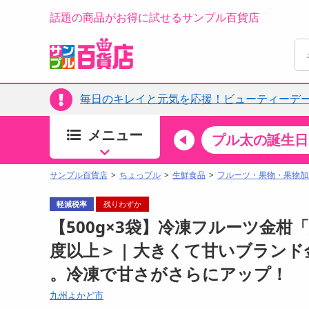
話題の商品がお得に試せるサンプル百貨店
毎日のキレイと元気を応援！ビューティーデー
メニュー
ちょっプルカテゴリ
キッチン・日用品
食品
プル太の誕生日
すべ
食品・調味料
サンプル百貨店
ちょっプル
生鮮食品
フルーツ・果物・果物加
生鮮食品
軽減税率
残りわずか
加工食品
【500g×3袋】冷凍フルーツ金柑
お菓子
度以上＞ | 大きくて甘いブラン
アイス・スイーツ
。冷凍で甘さがさらにアップ！
飲料
00分 ～
08月09日08時00分 ～
お酒
九州よかど市
ちょっプル
ちょ
0
0
0
0