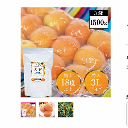
洗剤
み「碧の幸」8袋
【計650g/65g×10個】十勝アイスおはぎ
【ブラ
キッチン・日用品
化粧箱入り
軽量 E
ヘアケア・ボディケア
提供数 999
提供数 489
ビューティーケア
試し費用
お試し費用
,117
4,560
円
円
健康・ダイエット・サプリメント
医薬品・医薬部外品
オープン
オープン
考価格
参考価格
インテリア・家具・収納・寝具
389
456
袋あたり
1個あたり
.7
円
円
ファッション
家電
ベビー・キッズ・マタニティ
ペット用品
クーポン・資格・学習
掲載予告