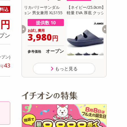
初回トライアル
リーサンダル
【ネイビー/25.0cm】リカバリーサンダル
【グレー/2
料込
サ
用 XLS155
軽量 EVA 厚底 クッション 男女兼用 XLS155
量 EVA 厚
9
円
供数 10
提供数 10
用
お試し費用
980
3,980
プン
円
円
オープン
オープン
参考価格
ープン)
43
り
もっと見る