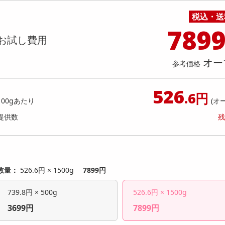
料理の素
ナッツ・ドライフルーツ
栄養ドリンク・エナジードリンク
チューハイ・カクテル
洗剤ギフト
ヘルスケア・衛生用品
健康グッズ
インテリア雑貨
時計
記録メディア・メモリーカード
マタニティ
ック/28.0cm】リカバリーサンダル
【ホワイト/26.0cm】リカバ
税込・送
乾物・海苔・粉物
ゼリー・プリン
お茶・紅茶（茶葉）
ノンアルコール飲料
その他 洗剤
キッチン雑貨・食器・消耗品
アウトドア・イベント用品・DIY・工具
アクセサリー
その他 ベビー・キッズ・マタニティ
スマートフォン・携帯電話・タブレットアクセ
VA 厚底 クッション 男女兼用 XLS155
軽量 EVA 厚底 クッション 男女兼
店舗
リー
789
カレー・シチュー
和菓子
コーヒー(豆・インスタント）
ビール・ワイン・お酒ギフト
調理器具・鍋・包丁
その他 インテリア・家具
ファッション雑貨
電池
お試し費用
提供数 10
提
店舗情報
食品ギフト
おつまみ
ココア・チョコレート飲料
その他 アルコール飲料
弁当箱・水筒・弁当グッズ
下着・ルームウェア
電球・蛍光灯・照明
お試し費用
お試し費
3,980
3,
オー
参考価格
円
526
オープン
参考価格
参考価格
.6円
100gあたり
(オ
提供数
残
数量：
526.6円 × 1500g
7899円
739.8円 × 500g
526.6円 × 1500g
3699円
7899円