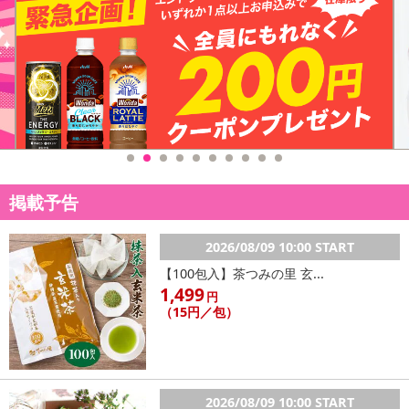
★海外生産のため、縫製の甘い部分や生地の継ぎ目の若干のズレや
多少のほつれや形やサイズ に多少の誤差が生じる場合がございま
す。
大量に仕入れている為に商品によってはシワなどが多い場合もござ
います。また、混紡繊維によって生地の織りに他繊維が混紡してい
る場合もございますが品質上の問題はございません。予めご理解下
さいますようお願い致します。
・原材料/材質/素材：合成皮革-ポリエステル
掲載予告
・商品カラー：ブルー
・商品サイズ：
底横幅:約31cm
2026/08/09 10:00 START
高さ約26cm
【100包入】茶つみの里 玄...
マチ(底)約10cm
1,499
円
持ち手高さ約24cm(取外し不可・調節不可)
（15円／包）
注意事項
【賞味・消費期限のある商品について】
2026/08/09 10:00 START