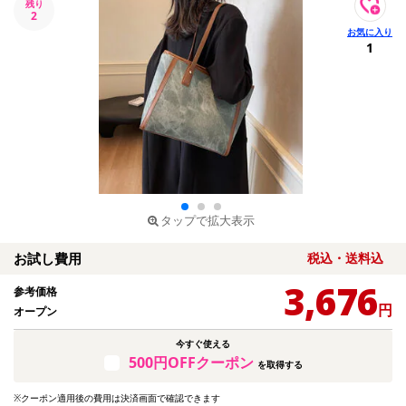
残り
2
1
タップで拡大表示
お試し費用
税込・送料込
3,676
参考価格
円
オープン
今すぐ使える
500円OFFクーポン
を取得する
※クーポン適用後の費用は決済画面で確認できます