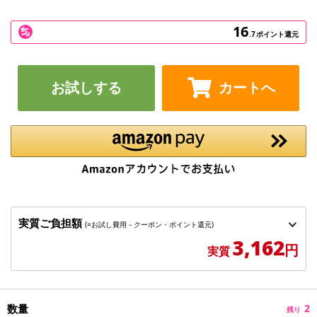
16
.7
ポイント還元
お試しする
カートへ
実質ご負担額
(=お試し費用－クーポン・ポイント還元)
3,162
円
実質
数量
2
残り