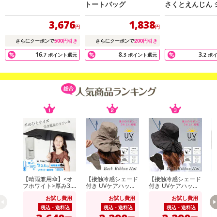
トートバッグ
さくとえんじん 
ピングバッグ
3,676
1,838
円
円
500
200
さらにクーポンで
円引き
さらにクーポンで
円引き
16
8
3
.7
ポイント還元
.3
ポイント還元
.2
ポ
【晴雨兼用傘】<オ
【接触冷感シェード
【接触冷感シェード
【
フホワイト>厚み3.5
付き UVケアハッ
付き UVケアハッ
cm！手のひらサイ
ト】<ベージュ >あ
ト】<ブラック >あ
り
お試し費用
お試し費用
お試し費用
ズUVカット100％マ
ご紐つきのおしゃれ
ご紐つきのおしゃれ
イナス16度
なツバ広リボンハッ
なツバ広リボンハッ
税込・送料込
税込・送料込
税込・送料込
ト
ト