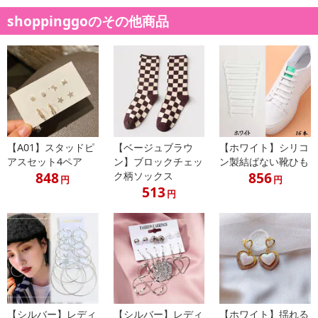
shoppinggoのその他商品
【A01】スタッドピ
【ベージュブラウ
【ホワイト】シリコ
アスセット4ペア
ン】ブロックチェッ
ン製結ばない靴ひも
848
856
ク柄ソックス
円
円
513
円
【シルバー】レディ
【シルバー】レディ
【ホワイト】揺れる