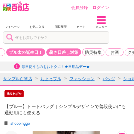
会員登録
ログイン
マイページ
お気に入り
閲覧履歴
カート
メニュー
品
プル太の誕生日！
暑さ日差し対策
防災特集
お酒
ク
毎日使うものをおトクに！★日用品デー★
サンプル百貨店
ちょっプル
ファッション
バッグ
ショ
残りわずか
【ブルー】トートバッグ | シンプルデザインで普段使いにも
通勤用にも使える
shoppinggo