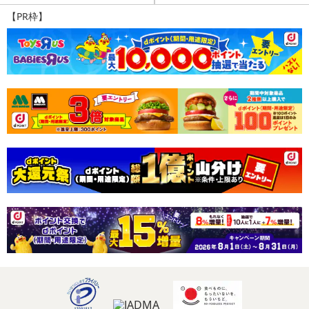
Payでお支払いの場合、決済のため外部サイトへ遷移します。
【PR枠】
※予約商品は決済手段ごとに定められた決済期限日にお支払いを完
了することがございます。ご了承いただいたうえでお申し込みくだ
さい。
【配送伝票番号について】
※配送形態がメール便の商品については、商品の発送完了後、配送
伝票番号がマイページに表示されない場合もございます。
【配送日時の指定について】
※配送日時の指定が可能な商品の場合、商品によってご指定できる
配送日、配送時間が異なる可能性がございます。
カート機能をご利用の場合は、配送日時指定をご利用いただけませ
ん。
発送日カレンダー