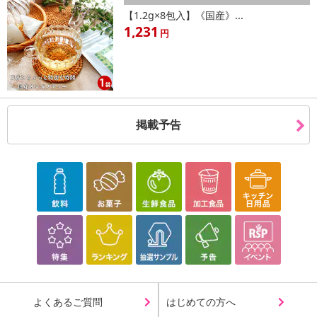
商品到着時点でのお日持ち期間は、配送日数などにより異なります
【1.2g×8包入】《国産》...
のでご了承ください。
1,231
円
【キャンセルについて】
※お申込み後のキャンセルはお受けできません。
記載されている内容を必ずご確認いただき、お届けする商品セット
にご納得いただきましたうえでお申し込みください。
※パッケージ変更や商品リニューアル（成分など含む）等により、
掲載予告
参考の掲載画像や画像内のバーコードなど、お届け商品と多少異な
る場合がございます。
また、[新たな加工食品の原料原産地表示制度]の経過措置期間の終
了により、商品詳細内に記載の原産国・原材料の表記が旧表記の場
合がございます。
あらかじめご了承いただいた上でお申込みください。なお、本理由
によるお申込み後のキャンセル・返品交換は対応いたしかねます。
【お支払いについて】
※送料はお試し費用に含まれております。
※d払い、PayPay、au PAY、au PAY（auかんたん決済）、ソフトバ
よくあるご質問
はじめての方へ
ンクまとめて支払い、楽天ペイ、メルペイ、AEON Pay、Amazon