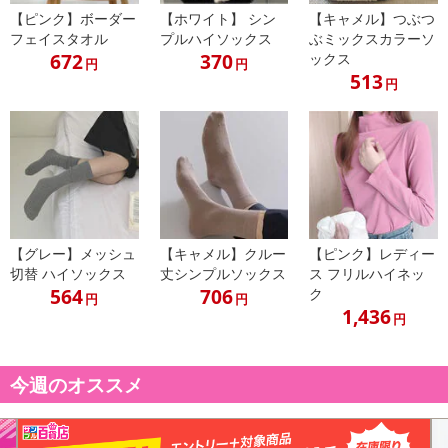
抜群。
【ピンク】ボーダー
【ホワイト】 シン
【キャメル】つぶつ
シンプルデザインで普段使いにも通勤用にもお使い頂けます。
フェイスタオル
プルハイソックス
ぶミックスカラーソ
素材
672
370
ックス
円
円
合成皮革-ポリエステル
513
円
※商品仕様
裏地：あり
開閉：ファスナー
内ポケット：なし
サイズ：ワンサイズF
カラー：ブルー/ブラウン/グレー/カーキ
底横幅:約31cm
【グレー】メッシュ
【キャメル】クルー
【ピンク】レディー
高さ約26cm
切替 ハイソックス
丈シンプルソックス
ス フリルハイネッ
マチ(底)約10cm
564
706
ク
円
円
持ち手高さ約24cm(取外し不可・調節不可)
1,436
円
生産国：中国
すべて平置きサイズです。（計測に付きましては手測りとなります
ので 若干の誤差はご了承ください）
今週のオススメ
★商品写真はできる限り実物の色に近づけるよう加工しております
が、お客様が使用するパソコンのモニター設定や部屋の照明により
多少色の変化が感じられる場合がございます。