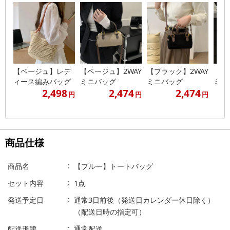
【ベージュ】レデ
【ベージュ】2WAY
【ブラック】2WAY
【ブ
ィース編みバッグ
ミニバッグ
ミニバッグ
ミニ
2,498
2,474
2,474
円
円
円
商品仕様
商品名
【ブルー】トートバッグ
セット内容
1点
発送予定日
通常3日前後（発送日カレンダー休日除く）
（配送日時の指定可）
配送形態
通常配送