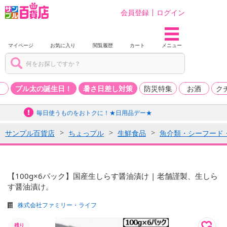
会員登録
ログイン
マイページ
お気に入り
閲覧履歴
カート
メニュー
品
プル太の誕生日！
暑さ日差し対策
防災特集
お酒
ク
毎日使うものをおトクに！★日用品デー★
サンプル百貨店
ちょっプル
生鮮食品
魚介類・シーフード
【100g×6パック】国産生しらす醤油漬け | 老舗謹製、生しら
す醤油漬け。
株式会社ファミリー・ライフ
残り