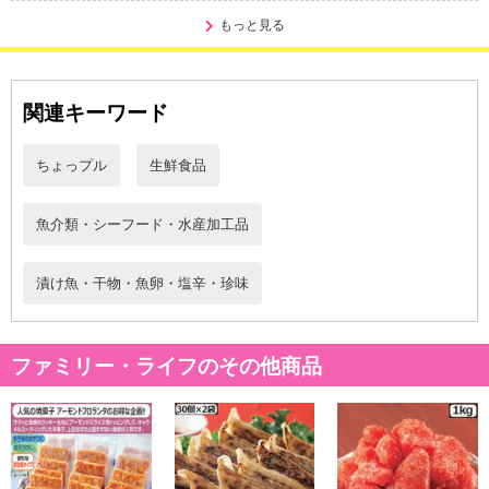
参考の掲載画像や画像内のバーコードなど、お届け商品と多少異な
もっと見る
る場合がございます。
また、[新たな加工食品の原料原産地表示制度]の経過措置期間の終
了により、商品詳細内に記載の原産国・原材料の表記が旧表記の場
関連キーワード
合がございます。
あらかじめご了承いただいた上でお申込みください。なお、本理由
ちょっプル
生鮮食品
によるお申込み後のキャンセル・返品交換は対応いたしかねます。
【お支払いについて】
魚介類・シーフード・水産加工品
※送料はお試し費用に含まれております。
※d払い、PayPay、au PAY、au PAY（auかんたん決済）、ソフトバ
漬け魚・干物・魚卵・塩辛・珍味
ンクまとめて支払い、楽天ペイ、メルペイ、AEON Pay、Amazon
Payでお支払いの場合、決済のため外部サイトへ遷移します。
※予約商品は決済手段ごとに定められた決済期限日にお支払いを完
ファミリー・ライフのその他商品
了することがございます。ご了承いただいたうえでお申し込みくだ
さい。
【配送伝票番号について】
※配送形態がメール便の商品については、商品の発送完了後、配送