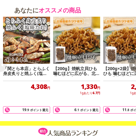
あなたに
オススメの商品
「関とら本店」とらふく
【200g】焼帆立貝ひも
【200g×2袋】
身皮炙りと焼ふく(塩麹
噛むほどに広がる、北海
ひも 噛むほどに
たれ)
道の海の恵み。
る、北海道の海
4,308
1,330
2
円
円
1gあたり
6.7
円
1g
19
6
11
.9
ポイント還元
.1
ポイント還元
.8
ポ
【栄養成分表示】(100gあたり) エネルギー95kcal、たんぱく質14.
1g、脂質1.5g、炭水化物6.2g、食塩相当量2.79g ※推定値