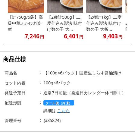
【計750g/5袋】高
【2種計500g】二
【2種計1kg】二度
【計6
級中華ふかひれ姿
度仕込み製法 味付
仕込み製法 味付け
3袋
煮
け数の子 大...
数の子 大折...
開き真
7,246
6,401
9,403
円
円
円
商品仕様
商品名
【100g×6パック】国産生しらす醤油漬け
セット内容
100g×6パック
発送予定日
通常7日前後（発送日カレンダー休日除く）
配送形態
クール便（冷凍）
詳細は
こちら
管理番号
{a35824}