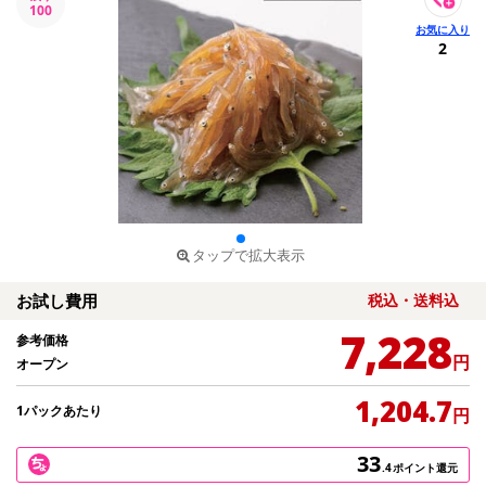
100
2
タップで拡大表示
お試し費用
税込・送料込
7,228
参考価格
円
オープン
1,204.7
1パックあたり
円
33
.4
ポイント還元