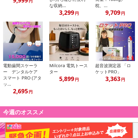
9,999
円
な収納...
枕、...
3,299
9,709
円
円
電動歯間スケーラ
Milcora 電気トース
超音波測定器 「ロ
ー デンタルケア
ター
ケットPRO」
5,899
3,363
スマート PRO (アタ
円
円
ッ...
2,695
円
・原産国（最終加工地）：中国
・原材料/材質/素材：鉄(クロムメッキ粉体塗装)、PP、PVC
・商品カラー：ホワイト
今週のオススメ
・商品サイズ：（約）縦40×横30.5×高さ32 cm
・商品重量：（約）1.3kg
・その他商品仕様：組み立て式