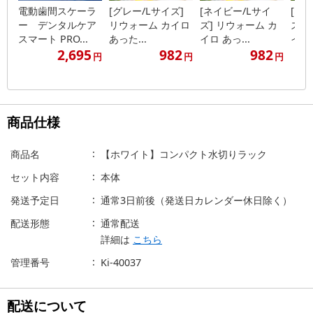
電動歯間スケーラ
[グレー/Lサイズ]
[ネイビー/Lサイ
[ネ
ー デンタルケア
リウォーム カイロ
ズ] リウォーム カ
ズ]
スマート PRO...
あった...
イロ あっ...
イロ 
2,695
982
982
円
円
円
商品仕様
商品名
【ホワイト】コンパクト水切りラック
セット内容
本体
発送予定日
通常3日前後（発送日カレンダー休日除く）
配送形態
通常配送
詳細は
こちら
管理番号
Ki-40037
配送について