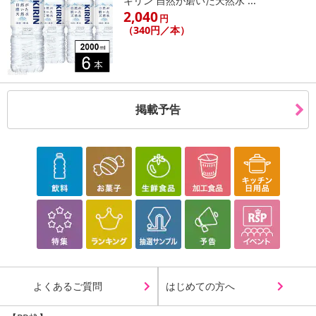
キリン 自然が磨いた天然水 ...
【お支払いについて】
2,040
円
※送料はお試し費用に含まれております。
（340円／本）
※d払い、PayPay、au PAY、au PAY（auかんたん決済）、ソフトバ
ンクまとめて支払い、楽天ペイ、メルペイ、AEON Pay、Amazon
Pay、Amazon Payでお支払いの場合、決済のため外部サイトへ遷
移します。
掲載予告
※予約商品は決済手段ごとに定められた決済期限日にお支払いを完
了することがございます。ご了承いただいたうえでお申し込みくだ
さい。
【配送伝票番号について】
※配送形態がメール便の商品については、商品の発送完了後、配送
伝票番号がマイページに表示されない場合もございます。
【配送日時の指定について】
※配送日時の指定が可能な商品の場合、商品によってご指定できる
配送日、配送時間が異なる可能性がございます。
よくあるご質問
はじめての方へ
カート機能をご利用の場合は、配送日時指定をご利用いただけませ
ん。