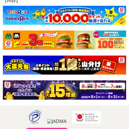
【PR枠】
発送日カレンダー
休業日
■
その他共通および商品カテゴリー別注意事項（※必ずご確認くだ
さい）
こちらの情報は
2026年07月09日
時点での情報となります。