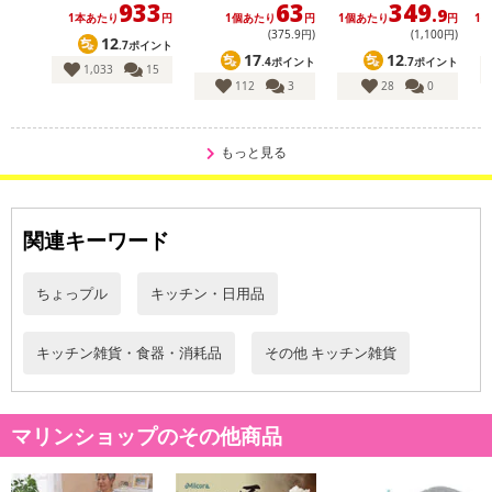
933
63
349
.9
1本あたり
円
1個あたり
円
1個あたり
円
1
(375
.9
円)
(1,100円)
12
.7ポイント
17
12
.4ポイント
.7ポイント
1,033
15
112
3
28
0
もっと見る
関連キーワード
ちょっプル
キッチン・日用品
キッチン雑貨・食器・消耗品
その他 キッチン雑貨
マリンショップのその他商品