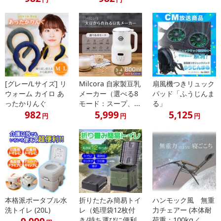
[グレー/Lサイズ] リ
Milcora 自家製豆乳
扇風機つきリュック
ウォーム カイロ あ
メーカー（選べる8
パッド「ふうじんま
ったかりんぐ
モード：スープ、...
る」
982
5,999
5,125
円
円
円
本格派ポータブル水
折りたたみ簡易トイ
ハンモック風 無重
洗トイレ (20L)
レ（処理袋12枚付
力チェアー (本体耐
き/持ち運びに便利
荷重：100kg／