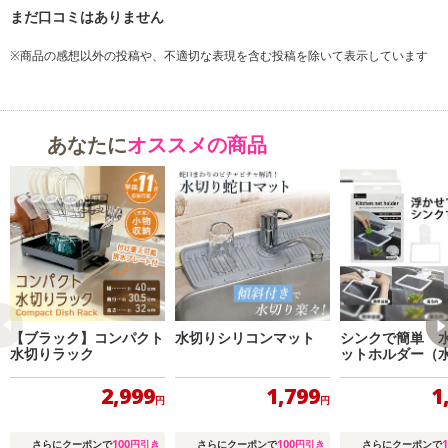
※商品の感想以外の投稿や、不適切な表現を含む投稿を除いて表示しています
あなたに
オススメの商品
【ブラック】コンパクト
水切りシリコンマット
シンクで簡単 
水切りラック
ットホルダー（
ット50枚入）
2,999
1,799
1
円
円
100
100
1
さらにクーポンで
円引き
さらにクーポンで
円引き
さらにクーポンで