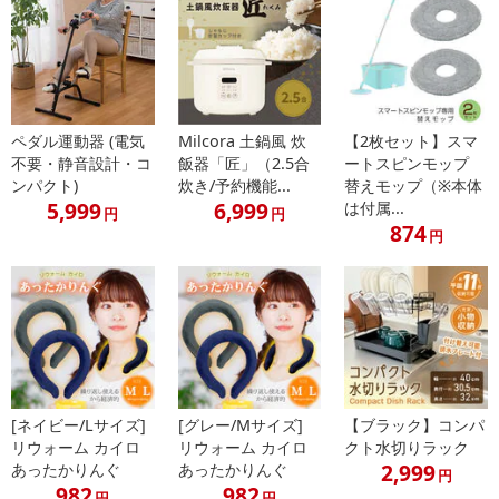
ペダル運動器 (電気
Milcora 土鍋風 炊
【2枚セット】スマ
不要・静音設計・コ
飯器「匠」（2.5合
ートスピンモップ
ンパクト)
炊き/予約機能...
替えモップ（※本体
5,999
6,999
は付属...
円
円
874
円
[ネイビー/Lサイズ]
[グレー/Mサイズ]
【ブラック】コンパ
リウォーム カイロ
リウォーム カイロ
クト水切りラック
2,999
あったかりんぐ
あったかりんぐ
円
982
982
円
円