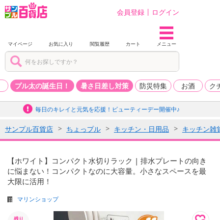
会員登録
ログイン
マイページ
お気に入り
閲覧履歴
カート
メニュー
品
プル太の誕生日！
暑さ日差し対策
防災特集
お酒
ク
毎日のキレイと元気を応援！ビューティーデー開催中♪
サンプル百貨店
ちょっプル
キッチン・日用品
キッチン雑
【ホワイト】コンパクト水切りラック | 排水プレートの向き
に悩まない！コンパクトなのに大容量。小さなスペースを最
大限に活用！
マリンショップ
残り