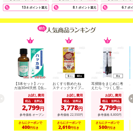
13
8
6
.6
ポイント還元
.1
ポイント還元
.7
ポ
【3本セット】ハッ
おくすり飲めたね
耳掃除をまじめに考
カ油30ml天然【虫
スティックタイプ
えたら「つくし型」
よけ】【消臭対策】
(チョコ風味) 18g×6
にたどり着きました
お試し費用
お試し費用
お試し費用
【アロマに】【バス
本入
タイムに】【花粉対
税込・送料込
税込・送料込
税込・送料込
策】
2,799
3,778
2,799
円
円
円
参考価格
オープン
参考価格
22,550
円
参考価格
8,800
円
さらにクーポンで
さらにクーポンで
さらにクーポンで
400
2,610
500
円引き
円引き
円引き