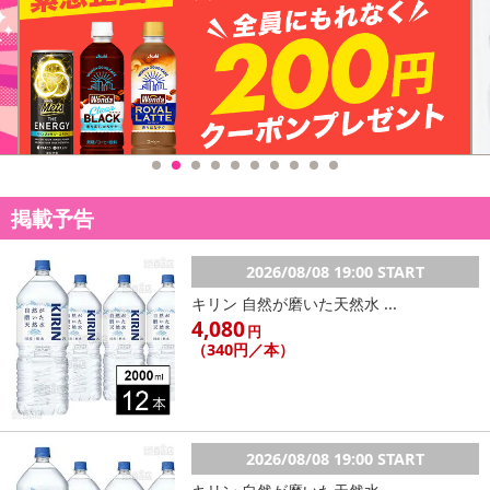
注意事項
【賞味・消費期限のある商品について】
商品到着時点でのお日持ち期間は、配送日数などにより異なります
のでご了承ください。
【キャンセルについて】
※お申込み後のキャンセルはお受けできません。
掲載予告
記載されている内容を必ずご確認いただき、お届けする商品セット
にご納得いただきましたうえでお申し込みください。
2026/08/08 19:00 START
※パッケージ変更や商品リニューアル（成分など含む）等により、
キリン 自然が磨いた天然水 ...
参考の掲載画像や画像内のバーコードなど、お届け商品と多少異な
4,080
る場合がございます。
円
（340円／本）
また、[新たな加工食品の原料原産地表示制度]の経過措置期間の終
了により、商品詳細内に記載の原産国・原材料の表記が旧表記の場
合がございます。
あらかじめご了承いただいた上でお申込みください。なお、本理由
によるお申込み後のキャンセル・返品交換は対応いたしかねます。
2026/08/08 19:00 START