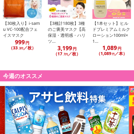
【配送日時の指定について】
※配送日時の指定が可能な商品の場合、商品によってご指定できる
配送日、配送時間が異なる可能性がございます。
【30枚入り】i-sam
【3種計180枚】3種
【1本セット】ヒル
カート機能をご利用の場合は、配送日時指定をご利用いただけませ
u VC-100配合フェ
のご褒美マスク【高
ドプレミアムミルク
ん。
イスマスク
保湿・透明感・ハリ
ローション100ml×
999
ツ...
1...
円
1,089
3,199
（33
／枚）
円
円
.3円
発送日カレンダー
（1,089
／本）
（17
／枚）
円
.7円
今週のオススメ
休業日
■
その他共通および商品カテゴリー別注意事項（※必ずご確認くだ