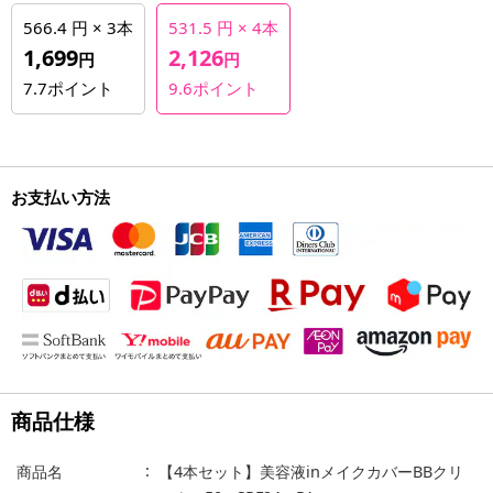
566.4 円 × 3本
531.5 円 × 4本
1,699
2,126
円
円
7.7
ポイント
9.6
ポイント
お支払い方法
商品仕様
商品名
【4本セット】美容液inメイクカバーBBクリ