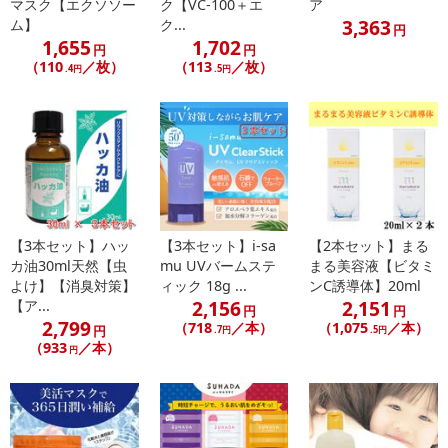
マスク【エクソソー
ク【VC-100＋エ
ア
る場合がございます。
3,363
ム】
ク...
円
また、[新たな加工食品の原料原産地表示制度]の経過措置期間の終
1,655
1,702
円
円
了により、商品詳細内に記載の原産国・原材料の表記が旧表記の場
（110
／枚）
（113
／枚）
.4円
.5円
合がございます。
あらかじめご了承いただいた上でお申込みください。なお、本理由
によるお申込み後のキャンセル・返品交換は対応いたしかねます。
【お支払いについて】
※送料はお試し費用に含まれております。
※d払い、PayPay、au PAY、au PAY（auかんたん決済）、ソフトバ
ンクまとめて支払い、楽天ペイ、メルペイ、AEON Pay、Amazon
【3本セット】ハッ
【3本セット】i-sa
【2本セット】まる
Payでお支払いの場合、決済のため外部サイトへ遷移します。
カ油30ml天然【虫
mu UVバームステ
まる美容液【ビタミ
※予約商品は決済手段ごとに定められた決済期限日にお支払いを完
よけ】【消臭対策】
ィック 18g ...
ンC誘導体】20ml
2,156
2,151
【ア...
了することがございます。ご了承いただいたうえでお申し込みくだ
円
円
2,799
（718
／本）
（1,075
／本）
さい。
円
.7円
.5円
（933
／本）
円
【配送伝票番号について】
※配送形態がメール便の商品については、商品の発送完了後、配送
伝票番号がマイページに表示されない場合もございます。