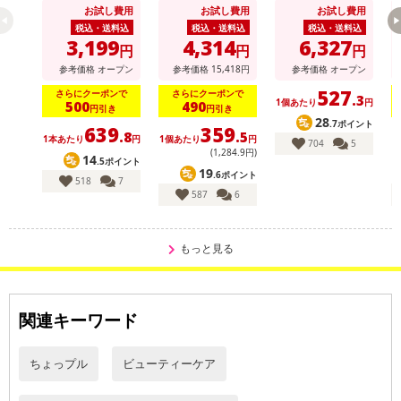
グルタチオン どろ×
ロパッチ 2000 1回
お試し費用
お試し費用
お試し費用
泡洗顔
分(2枚入)
税込・送料込
税込・送料込
税込・送料込
3,199
4,314
6,327
円
円
円
参考価格
オープン
参考価格
15,418
円
参考価格
オープン
527
・原産国（最終加工地）：日本
さらにクーポンで
さらにクーポンで
.3
1個あたり
円
500
490
円引き
円引き
・原材料/材質/素材：
28
.7ポイント
639
359
水、シクロペンタシロキサン、パルミチン酸エチルヘキシル、メ
.8
.5
1本あたり
円
1個あたり
円
1
704
5
(1,284
.9
円)
トキシケイヒ酸エチルヘキシル、 セチルPEG/PPG-10/1ジメチコ
14
.5ポイント
19
ン、 DPG、BG、 ジメチコン、ソルビトール、ジステアルジモニ ウ
.6ポイント
518
7
587
6
ムヘクトライト、トロポロン、 エンテロコッカスフェカリス、ナイ
アシンアミド1、 アルテア根エキス、 カンゾウ根エキス、ザクロ果
実エキス、ペンチレングリコール、カミツレ花エキス、カプリリル
もっと見る
グリコール、 タチジャコウソウ花/葉/茎エキス、 ツボクサ葉/茎エ
キス※3、セージ葉エキス、オウゴン根エキス、 アセチルヒアルロ
ン酸Na、メリッサ葉エキス、スギナエキス、 1,2-ヘキサンジオー
関連キーワード
ル、セイヨ ウノコギリソウエキス、ヒアルロン酸クロスポリマー-2-
Na※2、 サクシノイルアテロコラーゲン、ビ ルベリー葉エキス、加
水分解ヒアルロン酸Na※2、アーチチョーク葉エキス、エチルヘキ
ちょっプル
ビューティーケア
シルグリセリン、 グリセリン、アラントイン、ヒアルロン酸Na※