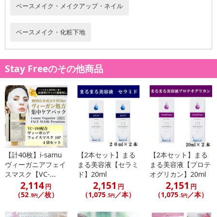
2、 アセチルヘキサペプチドー8、スクワラン、フィトス テロール
ベースメイク・メイクアップ・ネイル
ズ、セラミドNG、セラミドAP、 セラミドAG、 (クエン酸/乳酸/リ
ノール酸/オレイン酸) グリセリル、セラミドNP、 オリーブ果実
ベースメイク・化粧下地
油、パルミチン酸レチノール、ピーナッツ油、 セラミド EOP、 ヒ
ト脂肪細胞順化培養液エキス、 硫酸Mg、 水酸化Al、トリエトキシ
カプリリルシラン、ハイドロゲ ンジメチコン、アルミナ、イソステ
Stay Freeのその他商品
アリルグリセリル、シリカ、ジイソステアリン酸ポリグリセリル-
2、 水添レシチン、ポリソルベート80、ポリソルベート60、PEG-60
水添ヒマシ油、酸化亜鉛、エタノー ル、クエン酸Na、 酢酸トコフ
ェロール、グルタチオン、テトラヘキシルデカン酸アスコルビル、
ニコチンアミドモノヌクレオチド、フェノキシエタノール、メチル
パラベン、香料、タルク、酸化チタン、酸化鉄
※1:ナイアシンアミド (保湿成分) ※2:アセチルヒアルロン酸Na、
ヒアルロン酸クロスポリマー -2-Na、加水分解ヒアルロン酸Na、 ヒ
【計40枚】i-samu
【2本セット】まる
【2本セット】まる
アルロン酸Na(保湿成分) ※3:ツボクサ葉/茎エキス (保湿成分)
ヴィーガニアフェイ
まる美容液【セラミ
まる美容液【プロテ
・使用方法：適量をお肌になじませてください
スマスク【VC-...
ド】20ml
オグリカン】20ml
・注意事項：
2,114
2,151
2,151
円
円
円
●お肌に異常が生じていないかよく注意して使用してください。
（52
／枚）
（1,075
／本）
（1,075
／本）
.9円
.5円
.5円
●傷やはれもの、湿疹等、異常のある部位には使用しないでくださ
い。