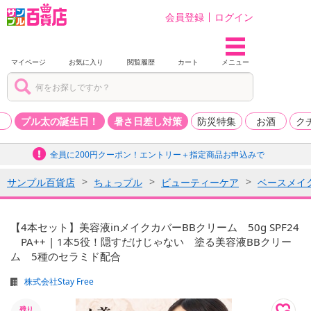
会員登録
ログイン
マイページ
お気に入り
閲覧履歴
カート
メニュー
品
プル太の誕生日！
暑さ日差し対策
防災特集
お酒
ク
全員に200円クーポン！エントリー＋指定商品お申込みで
サンプル百貨店
ちょっプル
ビューティーケア
ベースメイ
【4本セット】美容液inメイクカバーBBクリーム 50g SPF24
PA++ | 1本5役！隠すだけじゃない 塗る美容液BBクリー
ム 5種のセラミド配合
株式会社Stay Free
残り