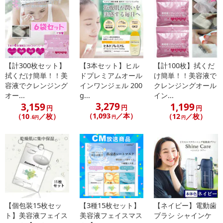
●使用中や使用後に赤み、はれ、かゆみ、刺激、色抜け（白斑等）
や黒ずみ等の異常が現れた場合は使用を中止し、皮膚科専門医等へ
ご相談をおすすめします。使用を続けると悪化する場合がありま
す。
●高温や低温、直射日光を避け、乳幼児の手の届かないところに保
管してください。
【計300枚セット】
【3本セット】ヒル
【計100枚】拭くだ
拭くだけ簡単！！美
ドプレミアムオール
け簡単！！美容液で
容液でクレンジング
インワンジェル 200
クレンジングオール
注意事項
オー...
g...
イン...
3,279
3,159
1,199
円
円
円
【賞味・消費期限のある商品について】
（1,093
／本）
（10
／枚）
（12
／枚）
円
.6円
円
商品到着時点でのお日持ち期間は、配送日数などにより異なります
のでご了承ください。
【キャンセルについて】
※お申込み後のキャンセルはお受けできません。
記載されている内容を必ずご確認いただき、お届けする商品セット
にご納得いただきましたうえでお申し込みください。
※パッケージ変更や商品リニューアル（成分など含む）等により、
【個包装15枚セッ
【3種15枚セット】
【ネイビー】電動歯
ト】美容液フェイス
美容液フェイスマス
ブラシ シャインケ
参考の掲載画像や画像内のバーコードなど、お届け商品と多少異な