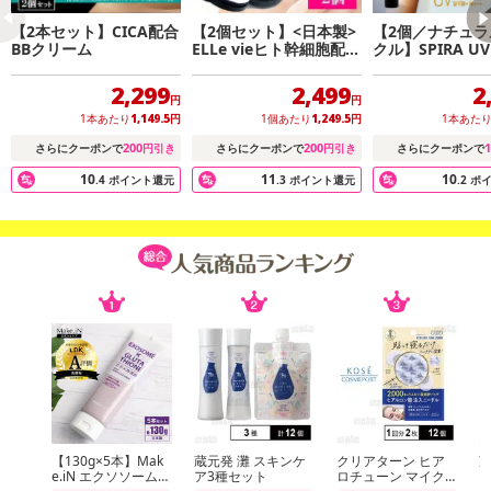
【2本セット】CICA配合
【2個セット】<日本製>
【2個／ナチュラ
BBクリーム
ELLe vieヒト幹細胞配合
クル】SPIRA U
クッションファンデーシ
デーション
ョン（ナチュラル）
2,299
2,499
2
円
円
1本あたり
1,149.5
円
1個あたり
1,249.5
円
1本あた
200
200
1
さらにクーポンで
円引き
さらにクーポンで
円引き
さらにクーポンで
10
11
10
.4
ポイント還元
.3
ポイント還元
.2
ポ
【130g×5本】Mak
蔵元発 灘 スキンケ
クリアターン ヒア
蔵
e.iN エクソソーム×
ア3種セット
ロチューン マイク
ア