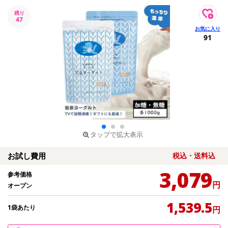
残り
47
91
タップで拡大表示
お試し費用
税込・送料込
3,079
参考価格
円
オープン
1,539.5
1袋あたり
円