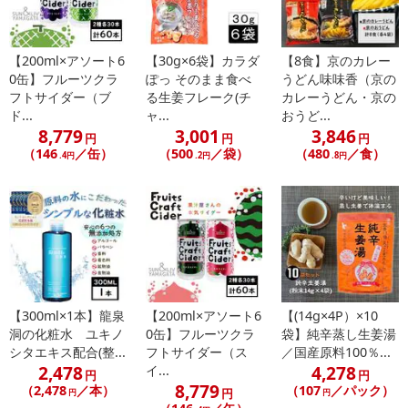
岩泉ヨーグルトは、一度食べたら「違い」がわかるヨーグルトで
す！
【200ml×アソート6
【30g×6袋】カラダ
【8食】京のカレー
0缶】フルーツクラ
ぽっ そのまま食べ
うどん味味香（京の
・岩手県で酪農の歴史が一番古い岩泉町産の生乳と、厳選した岩手
フトサイダー（ブ
る生姜フレーク(チ
カレーうどん・京の
県産の生乳を使用。
ド...
ャ...
おうど...
・添加物不使用。
8,779
3,001
3,846
円
円
円
・アルミパウチの中でゆっくりと低温長時間発酵させた「もっち
（146
／缶）
（500
／袋）
（480
／食）
.4円
.2円
.8円
り」食感。
・牛乳本来のコクと甘みが活きた「濃厚」な味わい。
・岩手県岩泉町の製造工場からつくりたてを産地直送。
●生乳の味わいを楽しめるほど良い甘さの加糖、生乳の味わいそのま
まのプレーン。
腸活など毎日の健康にもお役立てください。
【300ml×1本】龍泉
【200ml×アソート6
【(14g×4P）×10
洞の化粧水 ユキノ
0缶】フルーツクラ
袋】純辛蒸し生姜湯
シタエキス配合(整...
フトサイダー（ス
／国産原料100％...
2,478
4,278
イ...
円
円
8,779
（2,478
／本）
（107
／パック）
円
円
円