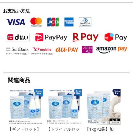
お支払い方法
関連商品
【ギフトセット】
【トライアルセッ
【1kg×2袋】加
【1