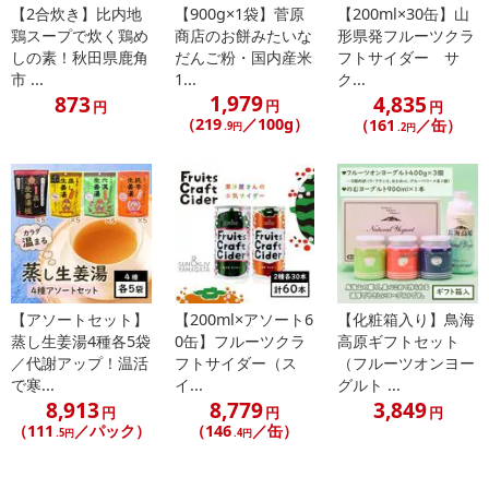
【2合炊き】比内地
【900g×1袋】菅原
【200ml×30缶】山
鶏スープで炊く鶏め
商店のお餅みたいな
形県発フルーツクラ
しの素！秋田県鹿角
だんご粉・国内産米
フトサイダー サ
市 ...
1...
ク...
1,979
873
4,835
円
円
円
（219
／100g）
（161
／缶）
.9円
.2円
【アソートセット】
【200ml×アソート6
【化粧箱入り】鳥海
蒸し生姜湯4種各5袋
0缶】フルーツクラ
高原ギフトセット
／代謝アップ！温活
フトサイダー（ス
（フルーツオンヨー
で寒...
イ...
グルト ...
8,913
8,779
3,849
円
円
円
（111
／パック）
（146
／缶）
.5円
.4円