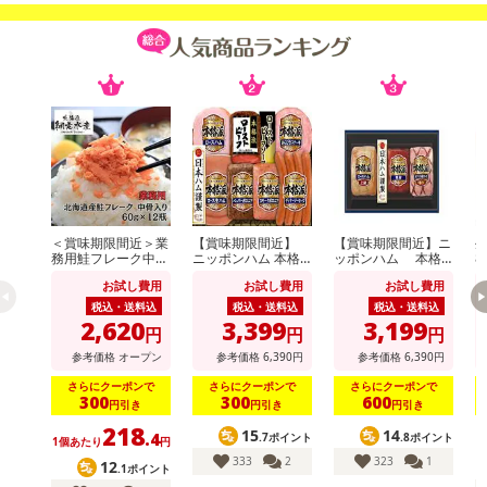
＜賞味期限間近＞業
【賞味期限間近】
【賞味期限間近】ニ
生
務用鮭フレーク中骨
ニッポンハム 本格
ッポンハム 本格
8
入り 60g×12個
派ギフト(NRB-54)
派ギフト(NH-513)
お試し費用
お試し費用
お試し費用
税込・送料込
税込・送料込
税込・送料込
2,620
3,399
3,199
円
円
円
参考価格
オープン
参考価格
6,390
円
参考価格
6,390
円
さらにクーポンで
さらにクーポンで
さらにクーポンで
300
300
600
円引き
円引き
円引き
218
15
14
.4
.7ポイント
.8ポイント
1個あたり
円
333
2
323
1
12
.1ポイント