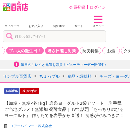
会員登録
ログイン
マイページ
お気に入り
閲覧履歴
カート
メニュー
品
プル太の誕生日！
暑さ日差し対策
防災特集
お酒
ク
毎日のキレイと元気を応援！ビューティーデー開催中♪
サンプル百貨店
ちょっプル
食品・調味料
チーズ・ヨーグ
軽減税率
残りわずか
【加糖・無糖×各1kg】岩泉ヨーグルト2袋アソート 岩手県
ご当地グルメ！無添加 発酵食品 | TVで話題『もっちりのびる
ヨーグルト』 作りたてを岩手から直送！ 食感がやみつきに！
ユアーハイマート株式会社