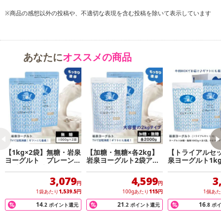
※商品の感想以外の投稿や、不適切な表現を含む投稿を除いて表示しています
あなたに
オススメの商品
【1kg×2袋】無糖・岩泉
【加糖・無糖×各2kg】
【トライアルセ
ヨーグルト プレーン
岩泉ヨーグルト2袋アソ
泉ヨーグルト1kg
岩手県ご当地グルメ！食
ート 岩手県ご当地グル
糖・無糖)各1袋 
感やみつき！ 発酵食品
メ！無添加 発酵食品
ヨーグルト720m
3,079
4,599
3
円
円
1袋あたり
1,539.5
円
100gあたり
115
円
1個あ
14
21
16
.2
ポイント還元
.2
ポイント還元
.8
ポ