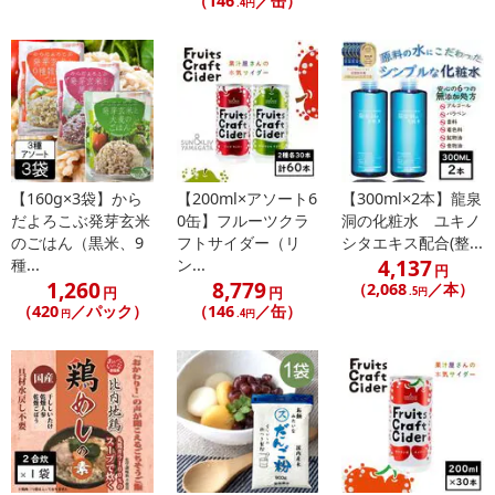
（146
／缶）
.4円
【160g×3袋】から
【200ml×アソート6
【300ml×2本】龍泉
だよろこぶ発芽玄米
0缶】フルーツクラ
洞の化粧水 ユキノ
のごはん（黒米、9
フトサイダー（リ
シタエキス配合(整...
4,137
種...
ン...
円
1,260
8,779
（2,068
／本）
円
円
.5円
（420
／パック）
（146
／缶）
円
.4円