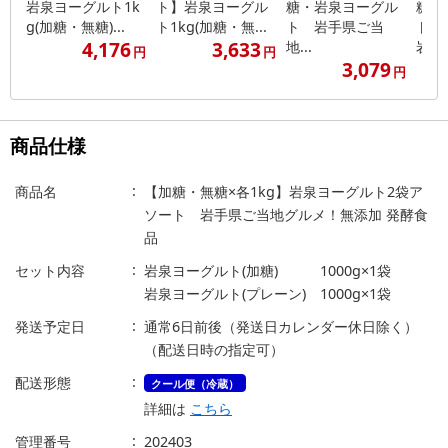
岩泉ヨーグルト1k
ト】岩泉ヨーグル
糖・岩泉ヨーグル
糖・
g(加糖・無糖)...
ト1kg(加糖・無...
ト 岩手県ご当
ト
4,176
3,633
地...
岩...
円
円
3,079
円
商品仕様
商品名
【加糖・無糖×各1kg】岩泉ヨーグルト2袋ア
ソート 岩手県ご当地グルメ！無添加 発酵食
品
セット内容
岩泉ヨーグルト(加糖) 1000g×1袋
岩泉ヨーグルト(プレーン) 1000g×1袋
発送予定日
通常6日前後（発送日カレンダー休日除く）
（配送日時の指定可）
配送形態
クール便（冷蔵）
詳細は
こちら
管理番号
202403