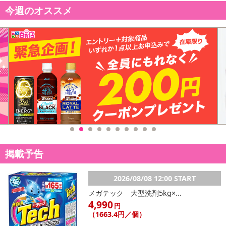
今週のオススメ
掲載予告
2026/08/08 12:00 START
メガテック 大型洗剤5kg×...
4,990
円
（1663.4円／個）