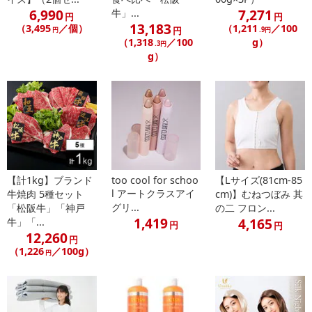
【賞味・消費期限のある商品について】
6,990
7,271
牛」...
円
円
商品到着時点でのお日持ち期間は、配送日数などにより異なります
13,183
（3,495
／個）
（1,211
／100
円
円
.9円
のでご了承ください。
（1,318
／100
g）
.3円
g）
【キャンセルについて】
※お申込み後のキャンセルはお受けできません。
記載されている内容を必ずご確認いただき、お届けする商品セット
にご納得いただきましたうえでお申し込みください。
※パッケージ変更や商品リニューアル（成分など含む）等により、
参考の掲載画像や画像内のバーコードなど、お届け商品と多少異な
る場合がございます。
また、[新たな加工食品の原料原産地表示制度]の経過措置期間の終
【計1kg】ブランド
too cool for schoo
【Lサイズ(81cm-85
l アートクラスアイ
牛焼肉 5種セット
cm)】むねつぼみ 其
了により、商品詳細内に記載の原産国・原材料の表記が旧表記の場
グリ...
「松阪牛」「神戸
の二 フロン...
合がございます。
1,419
4,165
牛」「...
円
円
あらかじめご了承いただいた上でお申込みください。なお、本理由
12,260
円
によるお申込み後のキャンセル・返品交換は対応いたしかねます。
（1,226
／100g）
円
【お支払いについて】
※送料はお試し費用に含まれております。
※d払い、PayPay、au PAY、au PAY（auかんたん決済）、ソフトバ