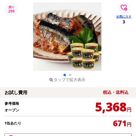
残り
296
3
タップで拡大表示
お試し費用
税込・送料込
5,368
参考価格
円
オープン
671
1缶あたり
円