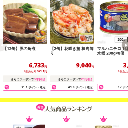
【12缶】豚の角煮
【2缶】花咲き蟹 棒肉飾
マルハニチロ 月
り
水煮 200g×8個
6,733
9,040
3
円
円
1缶あたり
561.1
円
1個あ
50
20
さらにクーポンで
円引き
さらにクーポンで
円引き
31
41
17
.1
ポイント還元
.8
ポイント還元
ポ