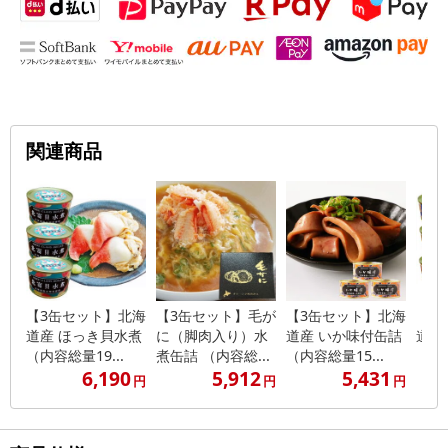
関連商品
【3缶セット】北海
【3缶セット】毛が
【3缶セット】北海
【3
道産 ほっき貝水煮
に（脚肉入り）水
道産 いか味付缶詰
道産
（内容総量19...
煮缶詰 （内容総...
（内容総量15...
（内容
6,190
5,912
5,431
円
円
円