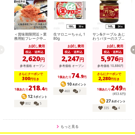
＜賞味期限間近＞業
生マロニーちゃん 1
サン&テーブル あじ
務用鮭フレーク中骨
80g
わうバターのスプレ
ッ
入り 60g×12個
ッド 145g
お試し費用
お試し費用
お試し費用
S
北海道の新鮮なさんまを贅沢に蒲焼に仕上げました。
税込・送料込
税込・送料込
税込・送料込
急な晩御飯の一品にもよし、おつまみにもピッタリの一品です！
2,620
2,247
5,976
円
円
円
参考価格
オープン
参考価格
オープン
参考価格
10,886
円
■お世話になった方へのギフトに！■
74
さらにクーポンで
さらにクーポンで
お世話になった方への贈り物に…
.9
1個あたり
円
300
2,280
円引き
円引き
蒲焼は幅広い年代層に喜ばれる食べ物です！
10
.4ポイント
218
249
.4
また高級感もあるので、ギフトとしてもオススメです！
1個あたり
円
1個あたり
円
460
7
(453
.6
円)
12
.1ポイント
27
.6ポイント
美味しい北海道産のさんま蒲焼を是非ご賞味下さい！
802
5
335
4
・賞味期限：製造日より常温 3年
・原産国（最終加工地）：日本（北海道）
もっと見る
・原材料/材質/素材：さんま（北海道産）、しょうゆ（小麦、大豆