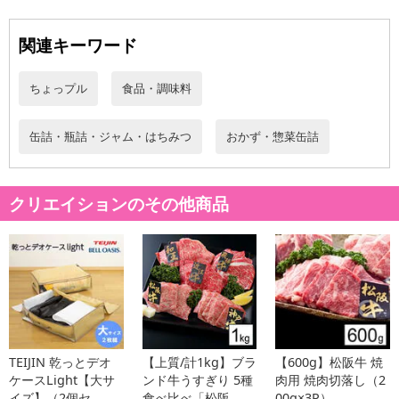
を含む）、砂糖、でんぷん/調味料（アミノ酸等）
・その他商品仕様：
関連キーワード
栄養成分表示(100g)当たり
エネルギー:278kcal
ちょっプル
食品・調味料
たんぱく質:22.3g
脂質:19.3g
炭水化物:3.0g
缶詰・瓶詰・ジャム・はちみつ
おかず・惣菜缶詰
食塩相当量:0.6g
（表示値は推定値です）
・注意事項：
クリエイションのその他商品
●本商品製造工場では、小麦、大豆、かに、いかを含む商品製造し
ております。
●開缶時、切り口で手を切らないようご注意ください。
●開缶後保存する場合は、ガラスなどの容器に移し替えて冷蔵庫に
て保存し、お早めにお召し上がりください。
●温める場合は直火にかけず別の容器に移して加熱してください。
注意事項
TEIJIN 乾っとデオ
【上質/計1kg】ブラ
【600g】松阪牛 焼
ケースLight【大サ
ンド牛うすぎり 5種
肉用 焼肉切落し（2
イズ】（2個セ...
食べ比べ「松阪
00g×3P）