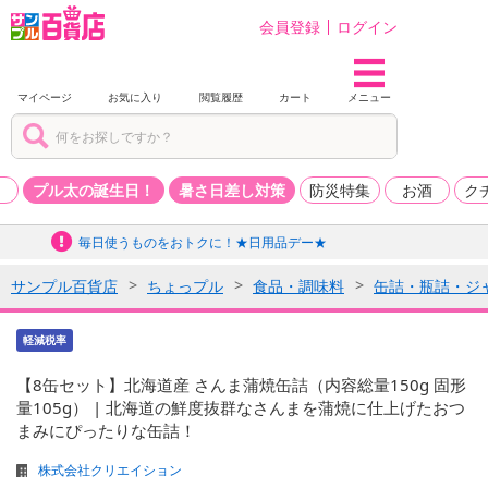
会員登録
ログイン
マイページ
お気に入り
閲覧履歴
カート
メニュー
品
プル太の誕生日！
暑さ日差し対策
防災特集
お酒
ク
毎日使うものをおトクに！★日用品デー★
サンプル百貨店
ちょっプル
食品・調味料
缶詰・瓶詰・ジ
軽減税率
【8缶セット】北海道産 さんま蒲焼缶詰（内容総量150g 固形
量105g） | 北海道の鮮度抜群なさんまを蒲焼に仕上げたおつ
まみにぴったりな缶詰！
株式会社クリエイション