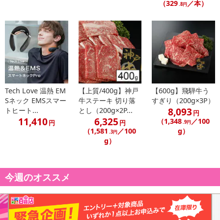
（329
／本）
.8円
休業日
Tech Love 温熱 EM
【上質/400g】神戸
【600g】飛騨牛う
Sネック EMSスマー
牛ステーキ 切り落
すぎり（200g×3P）
■
その他共通および商品カテゴリー別注意事項（※必ずご確認くだ
8,093
トヒート...
とし（200g×2P...
円
さい）
11,410
6,325
（1,348
／100
円
円
.9円
（1,581
／100
g）
.3円
こちらの情報は
2026年07月09日
時点での情報となります。
g）
今週のオススメ