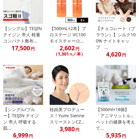
ンクまとめて支払い、楽天ペイ、メルペイ、AEON Pay、Amazon
Payでお支払いの場合、決済のため外部サイトへ遷移します。
※予約商品は決済手段ごとに定められた決済期限日にお支払いを完
了することがございます。ご了承いただいたうえでお申し込みくだ
【シングル】TEIJIN
【500mL×2本】プ
【チョコレート（ブ
さい。
テイジン 帝人 軽量
ロステージ VC100
ラウン）】シルク10
コンパクト敷布...
モイスチャーロ...
0% ナイトキャッ
17,500
2,602
プ ...
【配送伝票番号について】
円
円
4,620
（1,301
／本）
※配送形態がメール便の商品については、商品の発送完了後、配送
円
円
伝票番号がマイページに表示されない場合もございます。
【配送日時の指定について】
※配送日時の指定が可能な商品の場合、商品によってご指定できる
配送日、配送時間が異なる可能性がございます。
カート機能をご利用の場合は、配送日時指定をご利用いただけませ
ん。
【シングル/ブル
桂由美プロデュー
【500ml×18個】
ー】TEIJIN テイジ
ス！Yumi Sienne
「アニマリットル」
発送日カレンダー
ン 帝人 呼吸する
スリーストンCZ...
ペットの健康を考え
3,980
肌...
て...
円
6,999
5,935
円
円