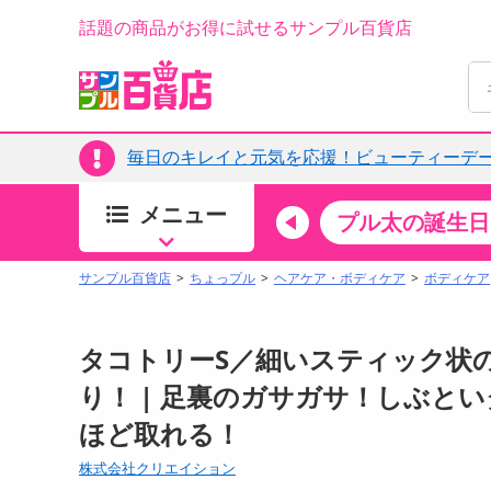
話題の商品がお得に試せるサンプル百貨店
毎日のキレイと元気を応援！ビューティーデー
メニュー
ちょっプルカテゴリ
キッチン・日用品
食品
プル太の誕生日
すべ
食品・調味料
サンプル百貨店
ちょっプル
ヘアケア・ボディケア
ボディケア
生鮮食品
加工食品
タコトリーS／細いスティック状
お菓子
り！ | 足裏のガサガサ！しぶと
アイス・スイーツ
ほど取れる！
飲料
00分 ～
08月09日08時00分 ～
株式会社クリエイション
お酒
ちょっプル
ちょ
0
0
0
0