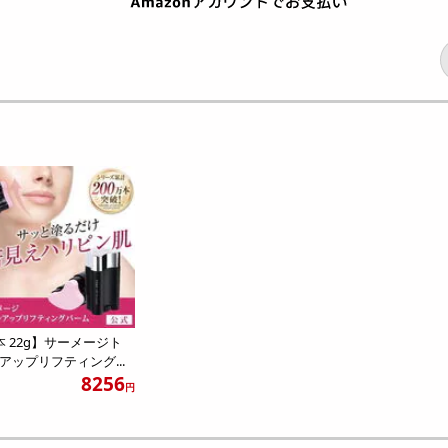
本 22g】サーメージト
アップリフティング...
8256
円