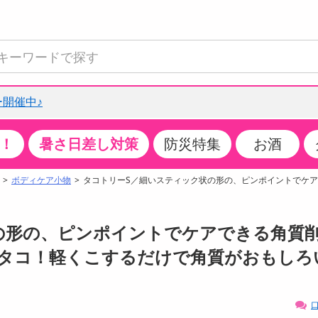
開催中♪
！
暑さ日差し対策
防災特集
お酒
て見る
特設コーナー
食品・調味料
生鮮食品
お菓子
アイス・スイーツ
飲料
お酒
洗剤
キッチン・日用品
健康・ダイエット
医薬品・医薬部外
インテリア・家具
ファッション
家電
ベビー・キッズ・
ペット用品
加工食品
ヘアケア・ボディ
ビューティーケア
特集一覧
ボディケア小物
タコトリーS／細いスティック状の形の、ピンポイントでケ
全国うまいもの博
米・雑穀
肉・肉加工品
スナック菓子
アイスクリーム・シャーベット
水・ミネラルウォーター・炭酸水
ビール・発泡酒・新ジャンル
キッチン・台所用洗剤
掃除用具
健康食品・飲料
第二類医薬品
収納用品
トップス
生活家電
ベビーおむつ・トイレ用品
犬用品
カップ麺・乾麺・パスタ
ヘアケア・スタイリング
スキンケア・基礎化粧品
クチコミで選ばれた人気商品
パン・シリアル・コーンフレーク
魚介類・シーフード・水産加工品
クッキー・クラッカー
ケーキ・スイーツ
お茶・紅茶（ソフトドリンク）
ワイン
洗濯用洗剤・柔軟剤・漂白剤
洗濯用品
ダイエット
指定第二類医薬品
寝具・布団
ボトムス
キッチン家電
授乳グッズ
猫用品
インスタント・レトルト・冷凍食品・惣菜
ボディケア
ベースメイク・メイクアップ・ネイル
の形の、ピンポイントでケアできる角質
チーズ・ヨーグルト・乳製品・卵
フルーツ・果物・果物加工品
キャンディ・ガム・タブレット
お菓子・スイーツギフト
コーヒー（ソフトドリンク）
日本酒・焼酎
バス・お風呂用洗剤
トイレ・バス用品
サプリメント
第三類医薬品
マット・カーペット・クッション
シューズ
冷房・暖房器具・空調
食事グッズ
その他 ペット用品
ナチュラル・オーガニックコスメ
いタコ！軽くこするだけで角質がおもしろ
ポイント
調味料・ドレッシング・油
野菜・きのこ
せんべい・米菓
果実・野菜・清涼・乳飲料
洋酒・リキュール
トイレ用洗剤
タオル
美容サプリメント・ドリンク
医薬部外品
テーブル・デスク・カウンター
バッグ
美容・健康家電
ベビー用品・雑貨
香水・アロマ
08月09日08時00分 ～
08月09日08時00分
ポイント履歴
缶詰・瓶詰・ジャム・はちみつ
ミールキット
チョコレート
トクホ
果実酒・梅酒
住居用洗剤
日用品
スポーツサプリメント・ドリンク
チェア・ソファ
財布・小物
パソコン・プリンター・パソコン周辺機器
家具・寝具
口
っプル
ちょっプル
ちょっプルポイントとは？
0
0