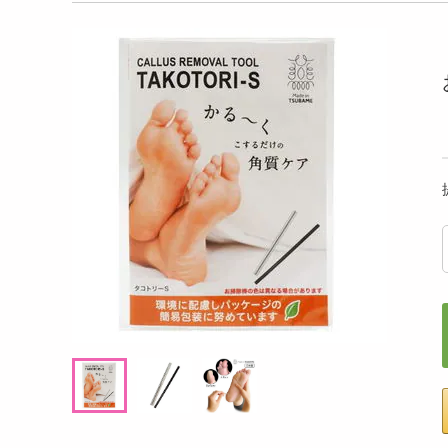
洗剤
 ビスコフクリーム
ミルキーラムネ 38g
【6
キッチン・日用品
( ベリ
ヘアケア・ボディケア
提供数 55
提供数 45
ビューティーケア
試し費用
お試し費用
,021
3,138
円
円
健康・ダイエット・サプリメント
医薬品・医薬部外品
4,147
3,456
考価格
参考価格
円
円
インテリア・家具・収納・寝具
251
156
袋あたり
1個あたり
.8
.9
円
円
ファッション
家電
ベビー・キッズ・マタニティ
ペット用品
クーポン・資格・学習
掲載予告