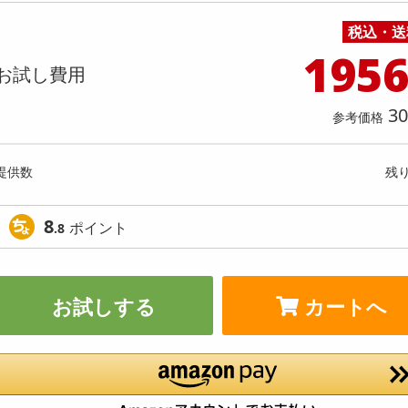
料理の素
ナッツ・ドライフルーツ
栄養ドリンク・エナジードリンク
チューハイ・カクテル
洗剤ギフト
ヘルスケア・衛生用品
健康グッズ
インテリア雑貨
時計
記録メディア・メモリーカード
マタニティ
個入】★新改良★ごろごろフィナンシェ
【4種/計8袋】厳選おつまみ「
税込・送
乾物・海苔・粉物
ゼリー・プリン
お茶・紅茶（茶葉）
ノンアルコール飲料
その他 洗剤
キッチン雑貨・食器・消耗品
アウトドア・イベント用品・DIY・工具
アクセサリー
その他 ベビー・キッズ・マタニティ
スマートフォン・携帯電話・タブレットアクセ
ー )
ギフトセット＜全て国産＞化粧
店舗
リー
195
カレー・シチュー
和菓子
コーヒー(豆・インスタント）
ビール・ワイン・お酒ギフト
調理器具・鍋・包丁
その他 インテリア・家具
ファッション雑貨
電池
お試し費用
提供数 9975
提供
店舗情報
食品ギフト
おつまみ
ココア・チョコレート飲料
その他 アルコール飲料
弁当箱・水筒・弁当グッズ
下着・ルームウェア
電球・蛍光灯・照明
お試し費用
お試し費
1,389
3,
30
円
参考価格
オープン
参考価格
参考価格
提供数
残
231
1個あたり
1袋あた
.5
円
8
ポイント
.8
お試しする
カートへ