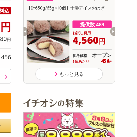
初回トライアル
碧の幸」8袋
【計650g/65g×10個】十勝アイスおはぎ
【12個】
料込
サ
箱入り
抹茶の渋み
6
円
数 999
提供数 489
用
お試し費用
117
4,560
80
円
円
円
オープン
オープン
456
参考価格
り
389
456
り
1個あたり
.7
円
円
もっと見る