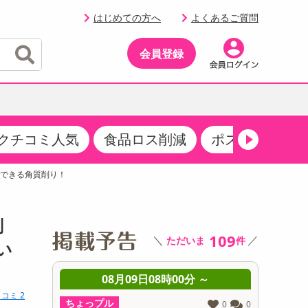
はじめての方へ
よくあるご質問
会員登録
クチコミ人気
食品ロス削減
ポストにお届け
イベント
・サプリメント
品
・収納・寝具
マタニティ
ケア
イベント最新情報（RSPほか）
アできる角質削り！
その他 食品
製菓・製パン材料
飲料ギフト
生活雑貨
メンズ
AV機器
クーポン
その他 お菓子・スイーツ
その他 飲料
スポーツ・アウトドア用品
ベビー・キッズ
その他 家電
削
商品限定クーポン
109
＼
／
ただいま
件
介護用品
レッグウェア
い
その他 キッチン・日用品
その他 ファッション
サンプリング
 ～
08月09日08時00分 ～
0
コミ 2
抽選サンプル
ちょっプル
ちょっプ
0
0
0
0