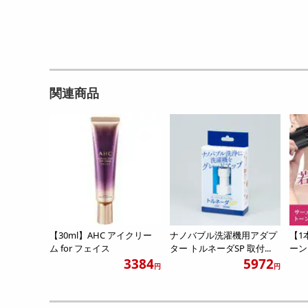
関連商品
【30ml】AHC アイクリー
ナノバブル洗濯機用アダプ
【1
ム for フェイス
ター トルネーダSP 取付...
ーン
3384
5972
円
円