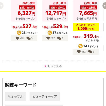
ロパッチ 2000 1回
ロパッチ 2000 1回
グ
お試し費用
お試し費用
お試し費用
分(2枚入)
分(2枚入)
税込・送料込
税込・送料込
税込・送料込
6,327
12,717
7,665
円
円
円
参考価格
オープン
参考価格
オープン
参考価格
30,835
円
527
529
さらにクーポンで
.3
.9
1個あたり
円
1個あたり
円
1,000
円引き
28
57
.7ポイント
.8ポイント
319
.4
1個あたり
円
1
702
5
262
1
(1,284
.8
円)
34
.8ポイント
432
2
もっと見る
関連キーワード
ちょっプル
ビューティーケア