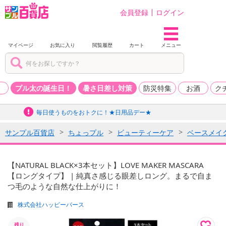
会員登録
ログイン
マイページ
お気に入り
閲覧履歴
カート
メニュー
品
プル太の誕生日！
暑さ日差し対策
防災特集
お酒
ク
毎日使うものをおトクに！★日用品デー★
サンプル百貨店
ちょっプル
ビューティーケア
ベースメイ
【NATURAL BLACK×3本セット】LOVE MAKER MASCARA
【ロングタイプ】 | 純真さ感じる眼差しロング。まるで自ま
つ毛のような自然な仕上がりに！
株式会社ハッピーバース
残り