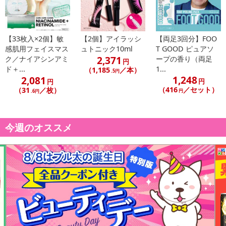
記載されている内容を必ずご確認いただき、お届けする商品セット
にご納得いただきましたうえでお申し込みください。
※パッケージ変更や商品リニューアル（成分など含む）等により、
【33枚入×2個】敏
【2個】アイラッシ
【両足3回分】FOO
参考の掲載画像や画像内のバーコードなど、お届け商品と多少異な
感肌用フェイスマス
ュトニック10ml
T GOOD ピュアソ
る場合がございます。
2,371
ク／ナイアシンアミ
ープの香り（両足
円
また、[新たな加工食品の原料原産地表示制度]の経過措置期間の終
ド＋...
1...
（1,185
／本）
.5円
1,248
2,081
了により、商品詳細内に記載の原産国・原材料の表記が旧表記の場
円
円
（416
／セット）
（31
／枚）
合がございます。
円
.6円
あらかじめご了承いただいた上でお申込みください。なお、本理由
によるお申込み後のキャンセル・返品交換は対応いたしかねます。
今週のオススメ
【お支払いについて】
※送料はお試し費用に含まれております。
※d払い、PayPay、au PAY、au PAY（auかんたん決済）、ソフトバ
ンクまとめて支払い、楽天ペイ、メルペイ、AEON Pay、Amazon
Payでお支払いの場合、決済のため外部サイトへ遷移します。
※予約商品は決済手段ごとに定められた決済期限日にお支払いを完
了することがございます。ご了承いただいたうえでお申し込みくだ
さい。