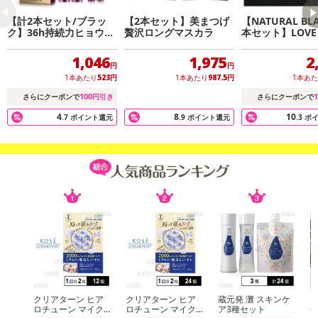
【計2本セット/ブラッ
【2本セット】美まつげ
【NATURAL BL
ク】36h持続力ヒョウ柄
贅沢ロングマスカラ
本セット】LOVE 
パッケージ リキッド ア
R MASCARA
イライナー&マスカラセ
ムタイプ】
1,046
1,975
2
ット
円
円
1本あたり
523
円
1本あたり
987.5
円
1本あ
100
1
さらにクーポンで
円引き
さらにクーポンで
4
8
10
.7
ポイント還元
.9
ポイント還元
.3
ポ
クリアターン ヒア
クリアターン ヒア
蔵元発 灘 スキンケ
【
ロチューン マイク
ロチューン マイク
ア3種セット
e