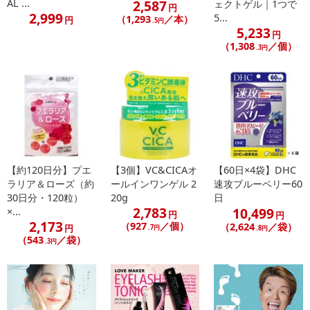
ることをおすすめします。（1）使用中、赤み、はれ、かゆみ、刺激
AL ...
2,587
ェクトゲル｜1つで
円
2,999
5...
等の異常が現れた場合（2）使用したお肌に、直射日光があたって、
（1,293
／本）
円
.5円
5,233
上記のような異常があらわれた場合●傷やはれもの、しっしん等、異
円
（1,308
／個）
.3円
常のある部位にお使いにならないでください。●目に入った時は、直
ちに洗い流してください。●乳幼児の手の届かないところに保管して
ください。●極端に高温又は低温の場所、直射日光のあたる場所には
保管しないでください。●使用後は容器の口もとをきれいにふき、キ
ャップをきちんとしめてください。●容器の口もとに液がついたまま
キャップをしめると、中栓が外れたり、キャップがしまらなくなる
場合があります。●まつ毛以外の場所に塗布しないよう注意してくだ
さい。
【約120日分】プエ
【3個】VC&CICAオ
【60日×4袋】DHC
ラリア＆ローズ（約
ールインワンゲル 2
速攻ブルーベリー60
30日分・120粒）
20g
日
注意事項
2,783
10,499
×...
円
円
2,173
（927
／個）
（2,624
／袋）
円
【賞味・消費期限のある商品について】
.7円
.8円
（543
／袋）
.3円
商品到着時点でのお日持ち期間は、配送日数などにより異なります
のでご了承ください。
【キャンセルについて】
※お申込み後のキャンセルはお受けできません。