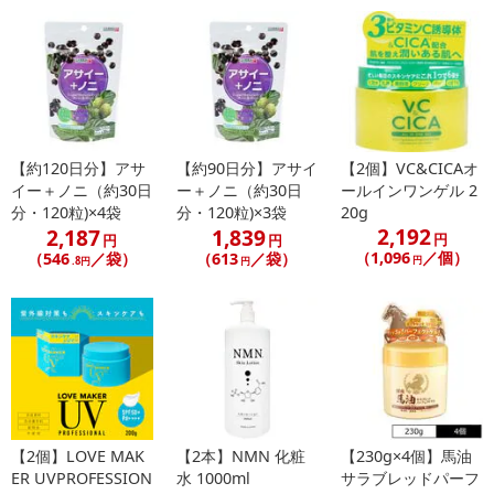
・原産国（最終加工地）：日本
・原材料/材質/素材：
水、アクリレーツコポリマー、ミツロウ、カルナウバロウ、ミネ
ラルオイル、DPG、セルロース、ステアリン酸グリセリル(SE)、ス
テアリン酸PG、AMPD、ラウレス-21、メチルパラベン、デヒドロ
酢酸Na、テトライソステアリン酸ポリグリセリル-2、（+/-)酸化鉄
【約120日分】アサ
【約90日分】アサイ
【2個】VC&CICAオ
イー＋ノニ（約30日
ー＋ノニ（約30日
ールインワンゲル 2
分・120粒)×4袋
分・120粒)×3袋
20g
・使用方法：
2,192
2,187
1,839
円
円
円
・先にまつげをビューラー等でカールし、その後ブラシの外側を
（1,096
／個）
（546
／袋）
（613
／袋）
円
.8円
円
使ってまつ毛の内側の根本から先端に向かって左右に小刻みに動か
しながらとかすように塗ります。
・下まつ毛を塗る時は、ブラシを縦に持ち、ブラシの先端で下瞼
につかないよう気をつけながら塗ってください。
・商品重量：20g
・注意事項：●化粧品がお肌に合わないとき、次のような場合には、
使用を中止してください。そのまま化粧品類の使用を続けますと、
【2個】LOVE MAK
【2本】NMN 化粧
【230g×4個】馬油
症状を悪化させることがありますので、皮膚専門医等にご相談され
ER UVPROFESSION
水 1000ml
サラブレッドパーフ