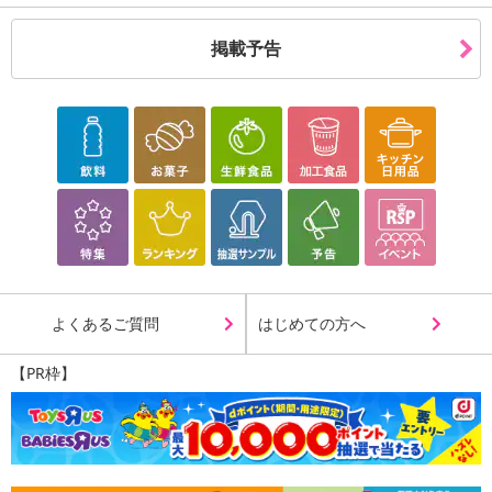
掲載予告
休業日
■
その他共通および商品カテゴリー別注意事項（※必ずご確認くだ
さい）
こちらの情報は
2026年07月09日
時点での情報となります。
よくあるご質問
はじめての方へ
【PR枠】