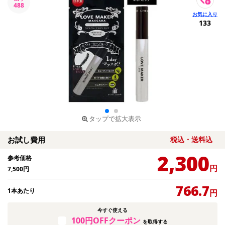
488
133
タップで拡大表示
お試し費用
税込・送料込
2,300
参考価格
円
7,500
円
766.7
1本あたり
円
今すぐ使える
100円OFFクーポン
を取得する