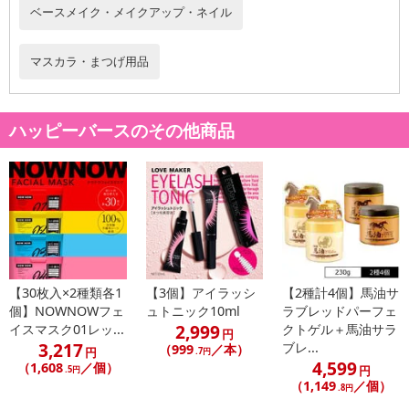
ベースメイク・メイクアップ・ネイル
マスカラ・まつげ用品
ハッピーバースのその他商品
【30枚入×2種類各1
【3個】アイラッシ
【2種計4個】馬油サ
個】NOWNOWフェ
ュトニック10ml
ラブレッドパーフェ
2,999
イスマスク01レッ...
クトゲル＋馬油サラ
円
3,217
ブレ...
（999
／本）
円
.7円
4,599
（1,608
／個）
円
.5円
（1,149
／個）
.8円