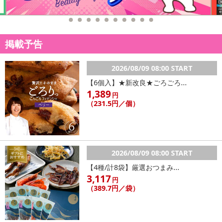
【配送伝票番号について】
※配送形態がメール便の商品については、商品の発送完了後、配送
伝票番号がマイページに表示されない場合もございます。
掲載予告
【配送日時の指定について】
2026/08/09 08:00 START
※配送日時の指定が可能な商品の場合、商品によってご指定できる
【6個入】★新改良★ごろごろ...
配送日、配送時間が異なる可能性がございます。
1,389
円
カート機能をご利用の場合は、配送日時指定をご利用いただけませ
（231.5円／個）
ん。
発送日カレンダー
2026/08/09 08:00 START
【4種/計8袋】厳選おつまみ...
3,117
円
（389.7円／袋）