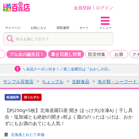
会員登録
ログイン
マイページ
お気に入り
閲覧履歴
カート
メニュー
品
プル太の誕生日！
暑さ日差し対策
防災特集
お酒
ク
＼全品クーポン付き！／第二金曜日は『おかしの日』
サンプル百貨店
ちょっプル
生鮮食品
魚介類・シーフード
軽減税率
残りわずか
【約250g×5枚】北海道羅臼産 開き ほっけ大(冷凍A) | 干し具
合・塩加減とも絶妙の開き♪程よく脂ののったほっけは、おか
ずにもお酒のあてにも人気！
北海道とれたて本舗