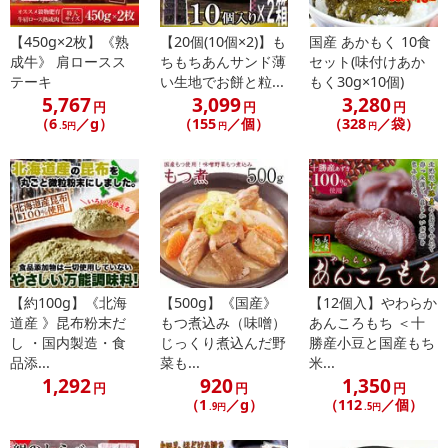
干物に仕上げます。
程よく焼いて大根おろしと
【450g×2枚】《熟
【20個(10個×2)】も
国産 あかもく 10食
醤油はもちろん、ポン酢など
成牛》 肩ロースス
ちもちあんサンド薄
セット(味付けあか
好みでどうぞ。
テーキ
い生地でお餅と粒...
もく30g×10個)
塩見がついていますので、
5,767
3,099
3,280
円
円
円
フライにしても、美味しいです
（6
／g）
（155
／個）
（328
／袋）
.5円
円
円
■北海道のオホーツクから産地直送
満足のボリューム!!
約250gサイズの北海道産真ほっけを
5尾セットで冷凍便にてお届け致します。
■品名：開きホッケ
【約100g】《北海
【500g】《国産》
【12個入】やわらか
■原材料名：真ホッケ、食塩
道産 》昆布粉末だ
もつ煮込み（味噌）
あんころもち ＜十
■原料原産地名：北海道知床羅臼産
し ・国内製造・食
じっくり煮込んだ野
勝産小豆と国産もち
品添...
菜も...
米...
1,292
920
1,350
円
円
円
（1
／g）
（112
／個）
.9円
.5円
・賞味期限：製造日より約365日
・原産国（最終加工地）：羅臼