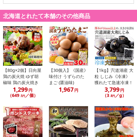
北海道とれたて本舗のその他商品
■北海道の干物と言えばコレ。
脂ののりが良く肉厚!!
約250g5枚
【80g×2個】日向屋
【30個入】《国産》
【1kg】宍道湖産 大
北海道産
鶏の炭火焼 ゆず胡
味付け うずらのた
粒 しじみ《冷凍》
真ほっけ一夜干し
椒味 鶏の炭火焼き
まご (醤油味)
獲れたて急速冷凍！
1,299
1,967
3,799
円
円
円
（649
／個）
（3
／g）
■こだわりの一夜干し。
.5円
.8円
水揚げからの鮮度を重視。
さらに美味しくするため、
その日の天候や気温などを
見ながら乾燥時間を調整し、
ふっくらと脂ののった美味しい