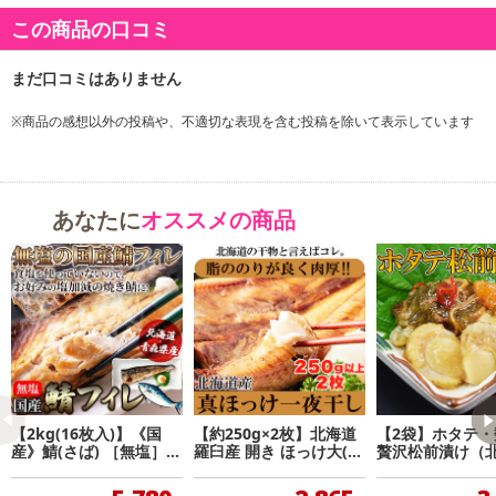
この商品の口コミ
※商品の感想以外の投稿や、不適切な表現を含む投稿を除いて表示しています
あなたに
オススメの商品
【2kg(16枚入)】《国
【約250g×2枚】北海道
【2袋】ホタテ・
産》鯖(さば) ［無塩］サ
羅臼産 開き ほっけ大(冷
贅沢松前漬け（
バ フィレ どっさり鮮
凍A)
館加工）
度のよい鯖