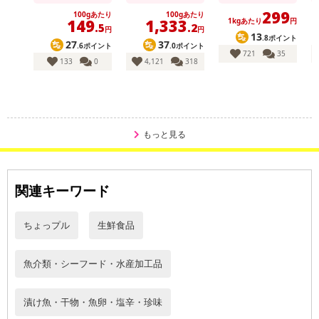
299
100gあたり
100gあたり
149
1,333
1kgあたり
円
.5
.2
円
円
13
.8ポイント
27
37
.6ポイント
.0ポイント
721
35
133
0
4,121
318
もっと見る
関連キーワード
ちょっプル
生鮮食品
魚介類・シーフード・水産加工品
漬け魚・干物・魚卵・塩辛・珍味