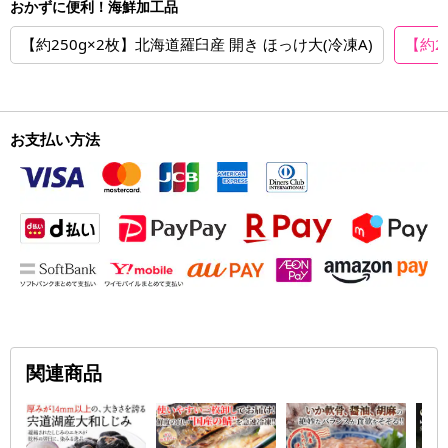
おかずに便利！海鮮加工品
【約250g×2枚】北海道羅臼産 開き ほっけ大(冷凍A)
【約2
お支払い方法
関連商品