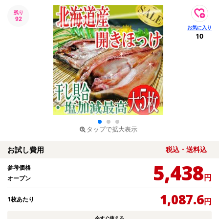
残り
92
10
タップで拡大表示
お試し費用
税込・送料込
5,438
参考価格
円
オープン
1,087.6
1枚あたり
円
今すぐ使える