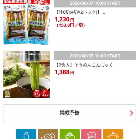
2026/08/07 10:00 START
Payでお支払いの場合、決済のため外部サイトへ遷移します。
【計8切(4切×2パック)】...
※予約商品は決済手段ごとに定められた決済期限日にお支払いを完
1,230
円
了することがございます。ご了承いただいたうえでお申し込みくだ
（153.8円／切）
さい。
【配送伝票番号について】
※配送形態がメール便の商品については、商品の発送完了後、配送
2026/08/07 10:00 START
伝票番号がマイページに表示されない場合もございます。
【2食入】そうめんこんにゃく
1,388
【配送日時の指定について】
円
※配送日時の指定が可能な商品の場合、商品によってご指定できる
配送日、配送時間が異なる可能性がございます。
カート機能をご利用の場合は、配送日時指定をご利用いただけませ
ん。
掲載予告
発送日カレンダー