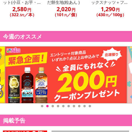
ット(小豆・お芋・...
だ餅生地(粒あん )
ックスナッツ＋フ...
商品到着時点でのお日持ち期間は、配送日数などにより異なります
2,580
2,020
1,290
のでご了承ください。
円
円
円
（322
／本）
（101
／個）
（430
／100g）
.5円
円
円
【キャンセルについて】
※お申込み後のキャンセルはお受けできません。
今週のオススメ
記載されている内容を必ずご確認いただき、お届けする商品セット
にご納得いただきましたうえでお申し込みください。
※パッケージ変更や商品リニューアル（成分など含む）等により、
参考の掲載画像や画像内のバーコードなど、お届け商品と多少異な
る場合がございます。
また、[新たな加工食品の原料原産地表示制度]の経過措置期間の終
了により、商品詳細内に記載の原産国・原材料の表記が旧表記の場
合がございます。
あらかじめご了承いただいた上でお申込みください。なお、本理由
によるお申込み後のキャンセル・返品交換は対応いたしかねます。
【お支払いについて】
※送料はお試し費用に含まれております。
掲載予告
※d払い、PayPay、au PAY、au PAY（auかんたん決済）、ソフトバ
ンクまとめて支払い、楽天ペイ、メルペイ、AEON Pay、Amazon