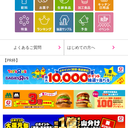
休業日
よくあるご質問
はじめての方へ
■
その他共通および商品カテゴリー別注意事項（※必ずご確認くだ
【PR枠】
さい）
こちらの情報は
2026年07月09日
時点での情報となります。