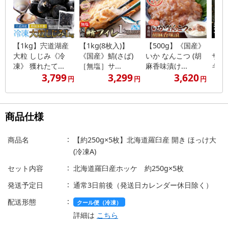
【1kg】宍道湖産
【1kg(8枚入)】
【500g】《国産》
【18
大粒 しじみ《冷
《国産》鯖(さば)
いか なんこつ (胡
サー
凍》 獲れたて...
［無塩］サ...
麻香味漬け...
キ/サ
3,799
3,299
3,620
円
円
円
商品仕様
商品名
【約250g×5枚】北海道羅臼産 開き ほっけ大
(冷凍A)
セット内容
北海道羅臼産ホッケ 約250g×5枚
発送予定日
通常3日前後（発送日カレンダー休日除く）
配送形態
クール便（冷凍）
詳細は
こちら