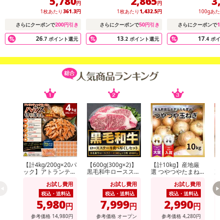
5,780
2,865
3
円
円
1枚あたり
361.3
円
1枚あたり
1,432.5
円
100gあ
200
50
1
さらにクーポンで
円引き
さらにクーポンで
円引き
さらにクーポンで
26
13
17
.7
ポイント還元
.2
ポイント還元
.4
ポ
【計4kg/200g×20パ
【600g(300g×2)】
【計10kg】産地厳
【
ック】アトランティ
黒毛和牛ロースステ
選 つやつやたまね
次
ックサーモンハラス
ーキ
ぎ
形
お試し費用
お試し費用
お試し費用
切り落とし
玉
税込・送料込
税込・送料込
税込・送料込
5,980
7,999
2,990
円
円
円
参考価格
14,980
円
参考価格
オープン
参考価格
4,280
円