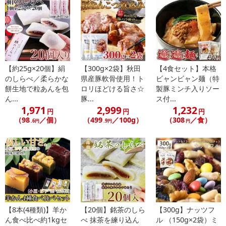
・原材料/材質/素材：
■品名：開きホッケ
■原材料名：真ホッケ、食塩
■原料原産地名：北海道知床羅臼産
・アレルギー表示：なし
・お召し上がり方：加熱してください
【約25g×20個】絹
【300g×2袋】秋田
【4食セット】本格
・その他商品仕様：
のしらべ／柔らかな
県産豚軟骨使用！ト
ビャンビャン麺（特
餅生地で粒あんを包
ロリほどける旨さ☆
製豚ミンチ入りソー
【栄養成分表示】（100gあたり）
ん...
豚...
ス付...
熱量 151kcal
1,971
2,999
1,232
円
円
円
たんぱく質 17.5g
（98
／個）
（499
／100g）
（308
／食）
.6円
.9円
円
脂質 9.0g
炭水化物 0.0g
食塩相当量 1.3g
（この表示値は、目安です。）
・注意事項：加熱してください
注意事項
【8本(4種類)】羊か
【20個】銘茶のしら
【300g】ナッツフ
【賞味・消費期限のある商品について】
ん食べ比べ約1kgセ
べ 抹茶を練り込ん
ル （150g×2袋）ミ