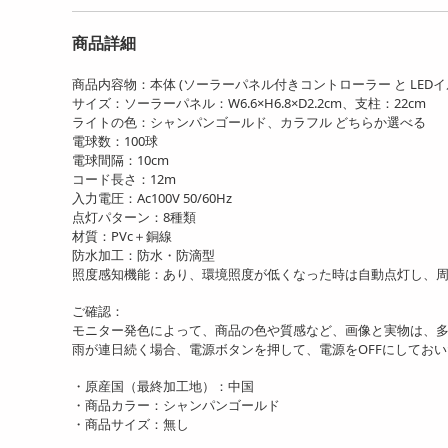
商品詳細
商品内容物：本体 (ソーラーパネル付きコントローラー と LED
サイズ：ソーラーパネル：W6.6×H6.8×D2.2cm、支柱：22cm
ライトの色：シャンパンゴールド、カラフル どちらか選べる
電球数：100球
電球間隔：10cm
コード長さ：12m
入力電圧：Ac100V 50/60Hz
点灯パターン：8種類
材質：PVc＋銅線
防水加工：防水・防滴型
照度感知機能：あり、環境照度が低くなった時は自動点灯し、
ご確認：
モニター発色によって、商品の色や質感など、画像と実物は、
雨が連日続く場合、電源ボタンを押して、電源をOFFにしてお
・原産国（最終加工地）：中国
・商品カラー：シャンパンゴールド
・商品サイズ：無し