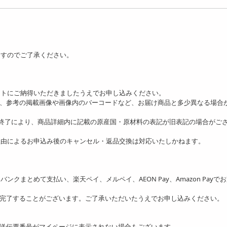
ますのでご了承ください。
ットにご納得いただきましたうえでお申し込みください。
り、参考の掲載画像や画像内のバーコードなど、お届け商品と多少異なる場合
の終了により、商品詳細内に記載の原産国・原材料の表記が旧表記の場合がご
理由によるお申込み後のキャンセル・返品交換は対応いたしかねます。
ソフトバンクまとめて支払い、楽天ペイ、メルペイ、AEON Pay、Amazon Payで
を完了することがございます。ご了承いただいたうえでお申し込みください。
送伝票番号がマイページに表示されない場合もございます。