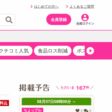
はじめての方へ
よくあるご質問
会員登録
クチコミ人気
食品ロス削減
ポストにお届け
イベント
・サプリメント
品
・収納・寝具
マタニティ
ケア
イベント最新情報（RSPほか）
その他 食品
製菓・製パン材料
飲料ギフト
生活雑貨
メンズ
AV機器
クーポン
その他 お菓子・スイーツ
その他 飲料
スポーツ・アウトドア用品
ベビー・キッズ
その他 家電
商品限定クーポン
167
＼
／
ただいま
件
介護用品
レッグウェア
その他 キッチン・日用品
その他 ファッション
サンプリング
 ～
08月07日08時00分 ～
0
料込
抽選サンプル
ちょっプル
ちょっプ
0
0
0
0