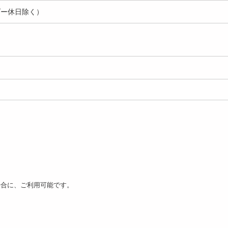
ダー休日除く）
ラフル/UCBタイプ】雪
【シャンパンゴールド/電池
【シャンパンゴールド
晶LEDフェアリー...
タイプ】星 LEDフェア...
タイプ】星 LEDフェ..
1590
1490
1
円
円
場合に、ご利用可能です。