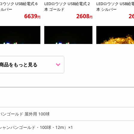
Dロウソク USB給電式 6
LEDロウソク USB給電式 2
LEDロウソク USB給電
シルバー
本 ゴールド
本 シルバー
6639
2608
2
円
円
商品をもっと見る
ラフル/電池タイプ】L
【カラフル/USBタイプ】LE
【シャンパンゴールド
電球(80球) イ...
D豆電球(100球)...
タイプ】雪の結晶LEDフ
1290
1290
1
円
円
パンゴールド 屋外用 100球
ャンパンゴールド・100球・12m）×1