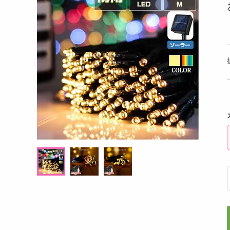
洗剤
ーラ フルーツ
香るAroma Brew Tea ほうじ茶×カモミール
【2個
キッチン・日用品
9g(5包入) / ジャスミン茶×ホワイトリリー 9
g(5包入)
ヘアケア・ボディケア
提供数 100
提供数 94
ビューティーケア
試し費用
お試し費用
,724
4,834
円
円
健康・ダイエット・サプリメント
医薬品・医薬部外品
オープン
20,736
考価格
参考価格
円
インテリア・家具・収納・寝具
908
16
袋あたり
1杯あたり
.2
円
円
ファッション
家電
ベビー・キッズ・マタニティ
ペット用品
クーポン・資格・学習
掲載予告