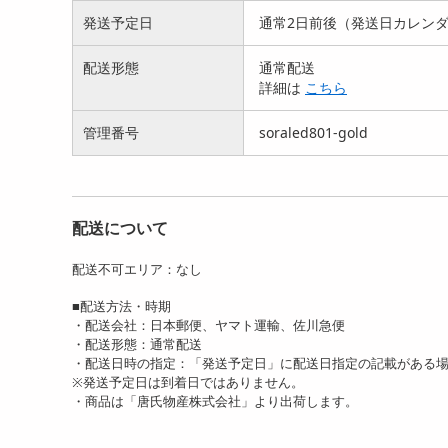
発送予定日
通常2日前後（発送日カレン
【シャンパンゴールド/USB
【カラフル/電池タイプ】雪
【カ
配送形態
通常配送
タイプ】雪の結晶LED...
の結晶LEDフェアリーラ...
の結
詳細は
こちら
1590
1590
円
円
管理番号
soraled801-gold
配送について
配送不可エリア：なし
■配送方法・時期
【カラフル/電池タイプ】星
【カラフル/USBタイプ】星
・配送会社：日本郵便、ヤマト運輸、佐川急便
LEDフェアリーライト...
LEDフェアリーライ...
・配送形態：通常配送
1490
1490
円
円
・配送日時の指定：「発送予定日」に配送日指定の記載がある
※発送予定日は到着日ではありません。
・商品は「唐氏物産株式会社」より出荷します。