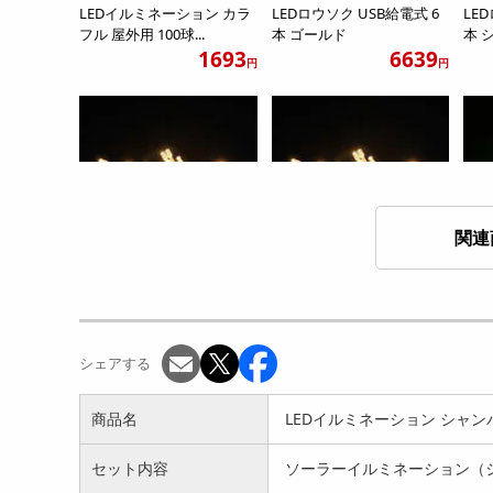
LEDイルミネーション カラ
LEDロウソク USB給電式 6
LE
フル 屋外用 100球...
本 ゴールド
本 
1693
6639
円
円
関連
【シャンパンゴールド/電池
【シャンパンゴールド/USB
【カ
タイプ】LED豆電球(8...
タイプ】LED豆電球(...
ED豆
1290
1290
円
円
シェアする
商品名
LEDイルミネーション シャン
セット内容
ソーラーイルミネーション（シ