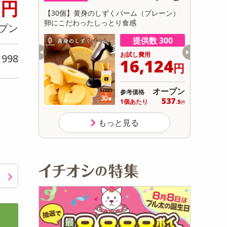
3
円
初回トライアル
じ茶×カモミール
【30個】黄身のしずくバーム（プレーン）
【3種/計
サ
ワイトリリー 9
卵にこだわったしっとり食感
身のしずく
プン
ン・抹茶・
数 481
提供数 300
用
お試し費用
998
り
964
16,124
円
円
13,824
オープン
参考価格
円
14
537
り
1個あたり
.9
.5
円
円
もっと見る