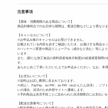
注意事項
【賞味・消費期限のある商品について】
商品到着時点でのお日持ち期間は、配送日数などにより異なり
【キャンセルについて】
※お申込み後のキャンセルはお受けできません。
記載されている内容を必ずご確認いただき、お届けする商品セ
※パッケージ変更や商品リニューアル（成分など含む）等によ
います。
また、[新たな加工食品の原料原産地表示制度]の経過措置期間
す。
あらかじめご了承いただいた上でお申込みください。なお、本
【お支払いについて】
※送料はお試し費用に含まれております。
※d払い、PayPay、au PAY、au PAY（auかんたん決済）、
いの場合、決済のため外部サイトへ遷移します。
※予約商品は決済手段ごとに定められた決済期限日にお支払い
【配送伝票番号について】
※配送形態がメール便の商品については、商品の発送完了後、配