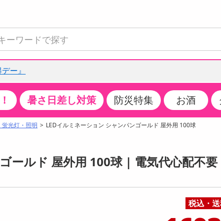
得デー』
！
暑さ日差し対策
防災特集
お酒
て見る
特設コーナー
食品・調味料
生鮮食品
お菓子
アイス・スイーツ
飲料
お酒
洗剤
キッチン・日用品
健康・ダイエット
医薬品・医薬部外
インテリア・家具
ファッション
家電
ベビー・キッズ・
ペット用品
加工食品
ヘアケア・ボディ
ビューティーケア
特集一覧
・蛍光灯・照明
LEDイルミネーション シャンパンゴールド 屋外用 100球
全国うまいもの博
米・雑穀
肉・肉加工品
スナック菓子
アイスクリーム・シャーベット
水・ミネラルウォーター・炭酸水
ビール・発泡酒・新ジャンル
キッチン・台所用洗剤
掃除用具
健康食品・飲料
第二類医薬品
収納用品
トップス
生活家電
ベビーおむつ・トイレ用品
犬用品
カップ麺・乾麺・パスタ
ヘアケア・スタイリング
スキンケア・基礎化粧品
クチコミで選ばれた人気商品
パン・シリアル・コーンフレーク
魚介類・シーフード・水産加工品
クッキー・クラッカー
ケーキ・スイーツ
お茶・紅茶（ソフトドリンク）
ワイン
洗濯用洗剤・柔軟剤・漂白剤
洗濯用品
ダイエット
指定第二類医薬品
寝具・布団
ボトムス
キッチン家電
授乳グッズ
猫用品
インスタント・レトルト・冷凍食品・惣菜
ボディケア
ベースメイク・メイクアップ・ネイル
ールド 屋外用 100球 | 電気代心配不要
チーズ・ヨーグルト・乳製品・卵
フルーツ・果物・果物加工品
キャンディ・ガム・タブレット
お菓子・スイーツギフト
コーヒー（ソフトドリンク）
日本酒・焼酎
バス・お風呂用洗剤
トイレ・バス用品
サプリメント
第三類医薬品
マット・カーペット・クッション
シューズ
冷房・暖房器具・空調
食事グッズ
その他 ペット用品
ナチュラル・オーガニックコスメ
ポイント
調味料・ドレッシング・油
野菜・きのこ
せんべい・米菓
果実・野菜・清涼・乳飲料
洋酒・リキュール
トイレ用洗剤
タオル
美容サプリメント・ドリンク
医薬部外品
テーブル・デスク・カウンター
バッグ
美容・健康家電
ベビー用品・雑貨
香水・アロマ
08月07日08時00分 ～
08月07日08時00分
ポイント履歴
税込・送
缶詰・瓶詰・ジャム・はちみつ
ミールキット
チョコレート
トクホ
果実酒・梅酒
住居用洗剤
日用品
スポーツサプリメント・ドリンク
チェア・ソファ
財布・小物
パソコン・プリンター・パソコン周辺機器
家具・寝具
っプル
ちょっプル
ちょっプルポイントとは？
0
0