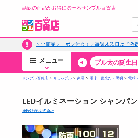
話題の商品がお得に試せるサンプル百貨店
＼全商品クーポン付き！／毎週木曜日は『激
メニュー
ちょっプルカテゴリ
キッチン・日用品
食品
プル太の誕生日
すべ
食品・調味料
サンプル百貨店
ちょっプル
家電
電球・蛍光灯・照明
電球
生鮮食品
加工食品
LEDイルミネーション シャンパンゴ
お菓子
唐氏物産株式会社
アイス・スイーツ
飲料
00分 ～
08月07日08時00分 ～
お酒
ちょっプル
ちょ
0
0
0
0