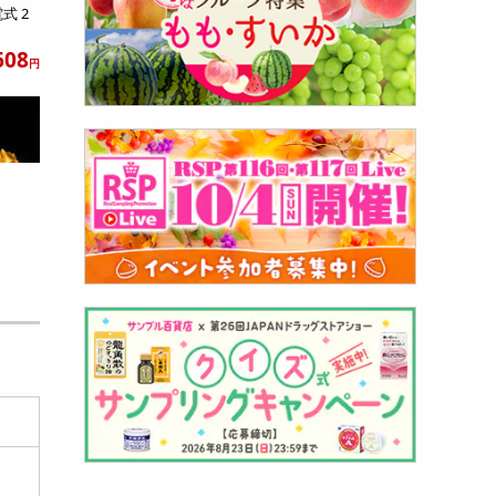
式 2
608
円
/電池
...
590
円