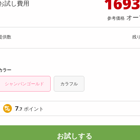
169
料理の素
ナッツ・ドライフルーツ
栄養ドリンク・エナジードリンク
チューハイ・カクテル
洗剤ギフト
ヘルスケア・衛生用品
健康グッズ
インテリア雑貨
時計
記録メディア・メモリーカード
マタニティ
お試し費用
】 ごろごろナッツナッツブラウニー
香るAroma Brew Tea ほう
乾物・海苔・粉物
ゼリー・プリン
お茶・紅茶（茶葉）
ノンアルコール飲料
その他 洗剤
キッチン雑貨・食器・消耗品
アウトドア・イベント用品・DIY・工具
アクセサリー
その他 ベビー・キッズ・マタニティ
スマートフォン・携帯電話・タブレットアクセ
9g(5包入) / ジャスミン茶×ホ
店舗
オー
リー
参考価格
g(5包入)
カレー・シチュー
和菓子
コーヒー(豆・インスタント）
ビール・ワイン・お酒ギフト
調理器具・鍋・包丁
その他 インテリア・家具
ファッション雑貨
電池
提供数 998
提供
店舗情報
食品ギフト
おつまみ
ココア・チョコレート飲料
その他 アルコール飲料
弁当箱・水筒・弁当グッズ
下着・ルームウェア
電球・蛍光灯・照明
お試し費用
お試し費
提供数
残
3,300
2,
円
オープン
参考価格
参考価格
1,650
1本あたり
1杯あた
円
カラー
シャンパンゴールド
カラフル
7
ポイント
.7
お試しする