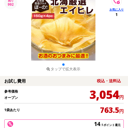
残り
992
1
タップで拡大表示
お試し費用
税込・送料込
3,054
参考価格
円
オープン
763.5
1袋あたり
円
14
.1
ポイント還元