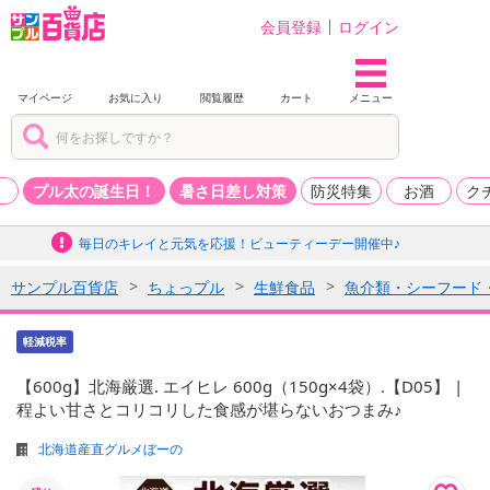
会員登録
ログイン
マイページ
お気に入り
閲覧履歴
カート
メニュー
品
プル太の誕生日！
暑さ日差し対策
防災特集
お酒
ク
毎日のキレイと元気を応援！ビューティーデー開催中♪
サンプル百貨店
ちょっプル
生鮮食品
魚介類・シーフード
軽減税率
【600g】北海厳選. エイヒレ 600g（150g×4袋）.【D05】 |
程よい甘さとコリコリした食感が堪らないおつまみ♪
北海道産直グルメぼーの