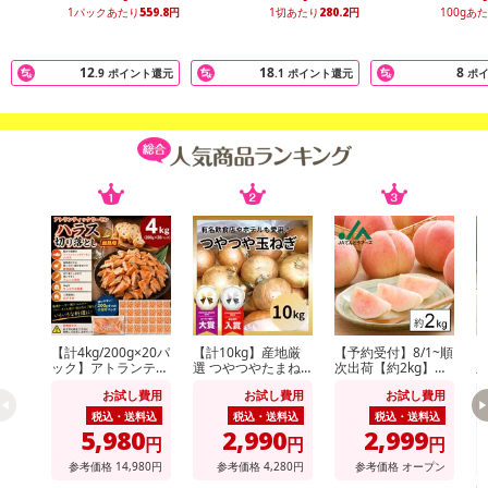
1パックあたり
559.8
円
1切あたり
280.2
円
100gあ
12
18
8
.9
ポイント還元
.1
ポイント還元
ポ
【計4kg/200g×20パ
【計10kg】産地厳
【予約受付】8/1~順
【
ック】アトランティ
選 つやつやたまね
次出荷【約2kg】山
順
ックサーモンハラス
ぎ
形県産白桃(品種・
州
お試し費用
お試し費用
お試し費用
切り落とし
玉数おまかせ)※ご家
種
庭用
庭
税込・送料込
税込・送料込
税込・送料込
5,980
2,990
2,999
円
円
円
参考価格
14,980
円
参考価格
4,280
円
参考価格
オープン