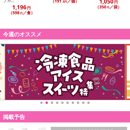
1,050
プカ...
【配送伝票番号について】
（191
／個）
円
.6円
1,196
（350
／袋）
※配送形態がメール便の商品については、商品の発送完了後、配送
円
円
（598
／食）
円
伝票番号がマイページに表示されない場合もございます。
【配送日時の指定について】
今週のオススメ
※配送日時の指定が可能な商品の場合、商品によってご指定できる
配送日、配送時間が異なる可能性がございます。
カート機能をご利用の場合は、配送日時指定をご利用いただけませ
ん。
発送日カレンダー
掲載予告