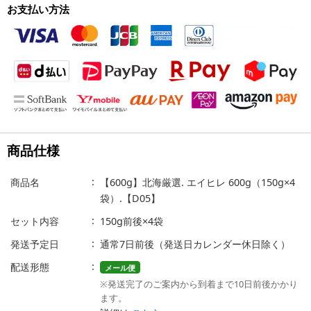
お支払い方法
商品仕様
商品名
【600g】北海厳選. エイヒレ 600g（150g×4
袋）.【D05】
セット内容
150g前後×4袋
発送予定日
通常7日前後（発送日カレンダー休日除く）
配送形態
メール便
※発送完了のご案内から到着まで10日前後かかり
ます。