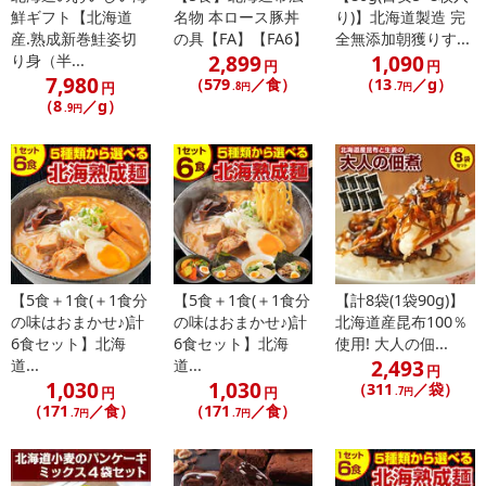
鮮ギフト【北海道
名物 本ロース豚丼
り)】北海道製造 完
スーパーなどではそのまま袋詰めにされたエイヒレを見かけますが
産.熟成新巻鮭姿切
の具【FA】【FA6】
全無添加朝獲りす...
当店では干したてに近い状態で鮮度を保つために
2,899
1,090
り身（半...
円
円
真空パックで商品をお届けしています。
7,980
（579
／食）
（13
／g）
円
.8円
.7円
（8
／g）
.9円
・賞味期限：製造日より180日
・原産国（最終加工地）：日本
・原材料/材質/素材：エイヒレ（ベトナム産）、砂糖、食塩、ソル
ビトール、調味料(アミノ酸)
注意事項
【5食＋1食(＋1食分
【5食＋1食(＋1食分
【計8袋(1袋90g)】
の味はおまかせ♪)計
の味はおまかせ♪)計
北海道産昆布100％
【賞味・消費期限のある商品について】
6食セット】北海
6食セット】北海
使用! 大人の佃...
商品到着時点でのお日持ち期間は、配送日数などにより異なります
2,493
道...
道...
円
のでご了承ください。
1,030
1,030
（311
／袋）
円
円
.7円
（171
／食）
（171
／食）
.7円
.7円
【キャンセルについて】
※お申込み後のキャンセルはお受けできません。
記載されている内容を必ずご確認いただき、お届けする商品セット