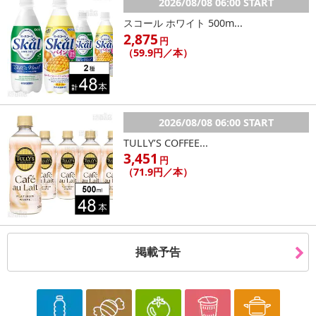
2026/08/08 06:00 START
休業日
スコール ホワイト 500m...
2,875
円
■
その他共通および商品カテゴリー別注意事項（※必ずご確認くだ
（59.9円／本）
さい）
こちらの情報は
2026年07月09日
時点での情報となります。
2026/08/08 06:00 START
TULLY’S COFFEE...
3,451
円
（71.9円／本）
掲載予告