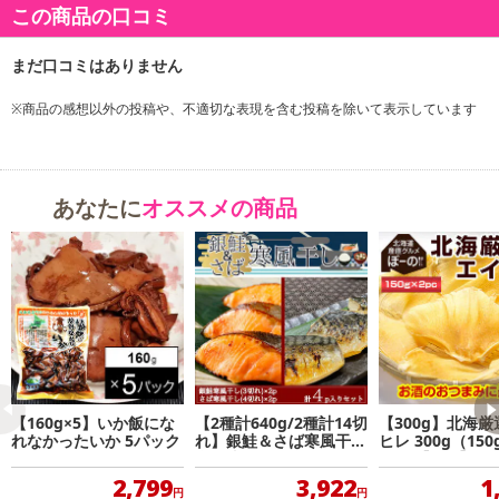
この商品の口コミ
※商品の感想以外の投稿や、不適切な表現を含む投稿を除いて表示しています
あなたに
オススメの商品
【160g×5】いか飯にな
【2種計640g/2種計14切
【300g】北海厳
れなかったいか 5パック
れ】銀鮭＆さば寒風干し
ヒレ 300g（150
食べ比べセット
袋）.【D05】
2,799
3,922
1
円
円