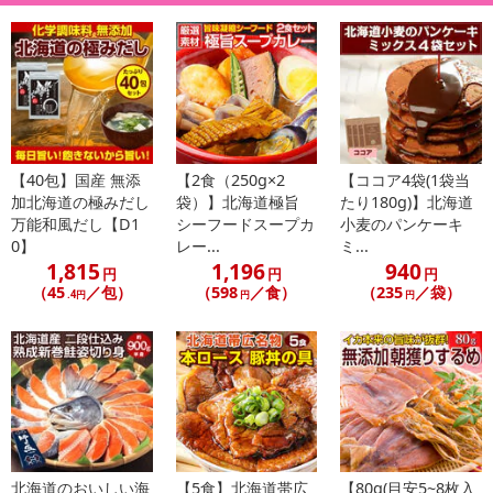
ほどよく甘めに味付けされ、コリコリとした食感がクセになる
おつまみを代表する一品です。
居酒屋さんなどではおなじみの一品で、
軽く炙ってお召し上がり頂くと香ばしい程よい甘さ、
コリコリした食感がクセになる逸品です。
●エイヒレが美味しい理由
【40包】国産 無添
【2食（250g×2
【ココア4袋(1袋当
加北海道の極みだし
袋）】北海道極旨
たり180g)】北海道
・厳選された素材を使用
万能和風だし【D1
シーフードスープカ
小麦のパンケーキ
原料は約530種あるエイの中から
0】
レー...
ミ...
コリコリした軟骨とプリプリとした身のものを厳選して
1,815
1,196
940
円
円
円
使用いたしました。
（45
／包）
（598
／食）
（235
／袋）
.4円
円
円
軽く炙るとさらにコリコリ感とプリプリ感が増します！
・加工は安心の北海道
北海道ではエイヒレをカスベと呼び、
加工はカスベ作りの職人が丁寧に干し上げました。
特に北海道の職人が作るエイヒレの味は絶妙です！
北海道のおいしい海
【5食】北海道帯広
【80g(目安5~8枚入
・真空パックでのお届け