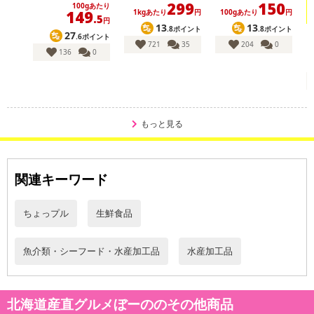
299
150
100gあたり
149
1kgあたり
円
100gあたり
円
.5
円
13
13
.8ポイント
.8ポイント
27
.6ポイント
721
35
204
0
136
0
もっと見る
関連キーワード
ちょっプル
生鮮食品
魚介類・シーフード・水産加工品
水産加工品
ほどよい甘さとコリコリした食感がたまらない！
【北海厳選エイヒレ】
北海道産直グルメぼーののその他商品
晩酌、ちょっとしたおつまみに大人気の「エイヒレ」