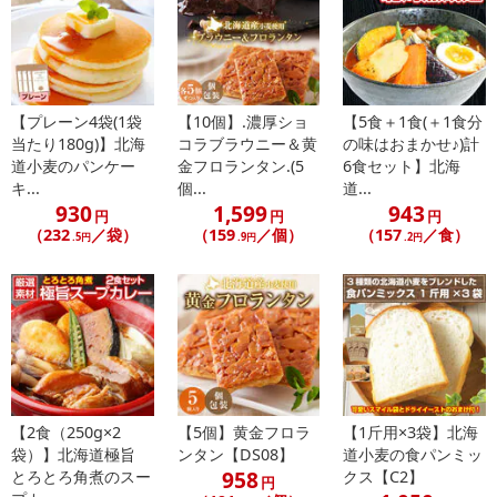
にご納得いただきましたうえでお申し込みください。
※パッケージ変更や商品リニューアル（成分など含む）等により、
参考の掲載画像や画像内のバーコードなど、お届け商品と多少異な
る場合がございます。
また、[新たな加工食品の原料原産地表示制度]の経過措置期間の終
【プレーン4袋(1袋
【10個】.濃厚ショ
【5食＋1食(＋1食分
当たり180g)】北海
コラブラウニー＆黄
の味はおまかせ♪)計
了により、商品詳細内に記載の原産国・原材料の表記が旧表記の場
道小麦のパンケー
金フロランタン.(5
6食セット】北海
合がございます。
キ...
個...
道...
あらかじめご了承いただいた上でお申込みください。なお、本理由
930
1,599
943
円
円
円
によるお申込み後のキャンセル・返品交換は対応いたしかねます。
（232
／袋）
（159
／個）
（157
／食）
.5円
.9円
.2円
【お支払いについて】
※送料はお試し費用に含まれております。
※d払い、PayPay、au PAY、au PAY（auかんたん決済）、ソフトバ
ンクまとめて支払い、楽天ペイ、メルペイ、AEON Pay、Amazon
Payでお支払いの場合、決済のため外部サイトへ遷移します。
※予約商品は決済手段ごとに定められた決済期限日にお支払いを完
了することがございます。ご了承いただいたうえでお申し込みくだ
【2食（250g×2
【5個】黄金フロラ
【1斤用×3袋】北海
さい。
袋）】北海道極旨
ンタン【DS08】
道小麦の食パンミッ
958
とろとろ角煮のスー
クス【C2】
円