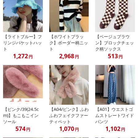
【ライトブルー】フ
【ホワイトブラッ
【ベージュブラウ
リンジバケットハッ
ク】ボーダー柄ニッ
ン】ブロックチェッ
ト
ト
ク柄ソックス
1,272
2,968
513
円
円
円
しっかりした生地に、重たすぎず薄すぎない適度なボリューム感。
【ピンク/39(24.5c
【A04/ピンク】ふわ
【A01】ウエストゴ
ループ紐が付いているので、フックなどに引っ掛けて使うことがで
m)】もこもこイン
ふわフェイクファー
ムストレートワイド
きます。
ソール
ティペット
パンツ
574
1,070
1,102
明るい色から落ち着いた色まで、様々なシーンに合わせてお使い頂
円
円
円
けます。