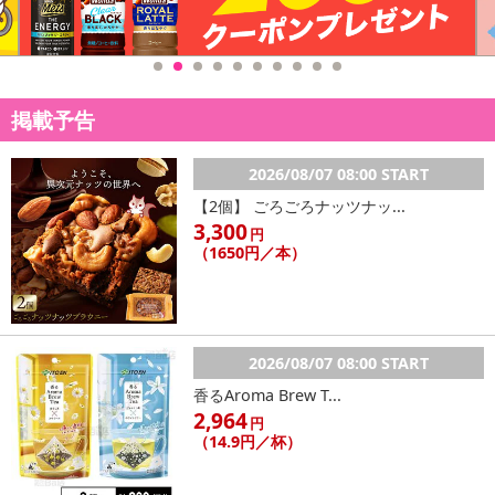
★同じ商品でも年中生産していますので“生産時期”や“カラー”により
形やサイズ，デザイン，色味に商品画像と“誤差”が生じる場合もご
ざいます。
掲載予告
・原材料/材質/素材：ポリエステル
・商品カラー：ライトグリーン
2026/08/07 08:00 START
・商品サイズ：約35cm×約74cm
【2個】 ごろごろナッツナッ...
3,300
円
注意事項
（1650円／本）
【賞味・消費期限のある商品について】
商品到着時点でのお日持ち期間は、配送日数などにより異なります
のでご了承ください。
2026/08/07 08:00 START
【キャンセルについて】
香るAroma Brew T...
※お申込み後のキャンセルはお受けできません。
2,964
円
記載されている内容を必ずご確認いただき、お届けする商品セット
（14.9円／杯）
にご納得いただきましたうえでお申し込みください。
※パッケージ変更や商品リニューアル（成分など含む）等により、