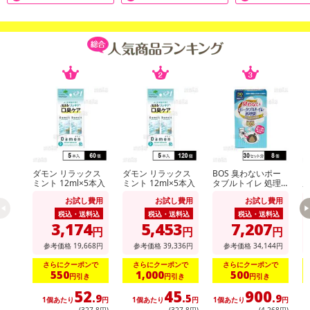
ダモン リラックス
ダモン リラックス
BOS 臭わないポー
【
ミント 12ml×5本入
ミント 12ml×5本入
タブルトイレ 処理
用
袋 30セット分
ー
お試し費用
お試し費用
お試し費用
0
税込・送料込
税込・送料込
税込・送料込
3,174
5,453
7,207
円
円
円
参考価格
19,668
円
参考価格
39,336
円
参考価格
34,144
円
さらにクーポンで
さらにクーポンで
さらにクーポンで
550
1,000
500
円引き
円引き
円引き
52
45
900
.9
.5
.9
1個あたり
円
1個あたり
円
1個あたり
円
1
(327
.8
円)
(327
.8
円)
(4,268円)