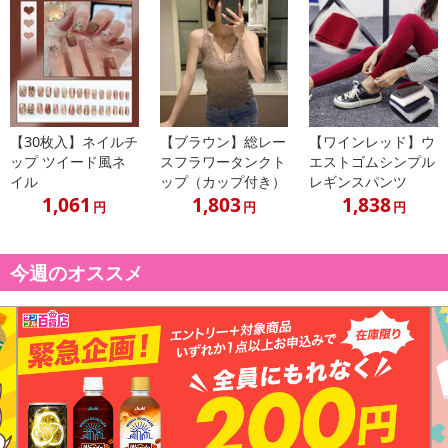
ご家族で色違い揃えたり、お客様用にもオススメ！
サイズ：約35cm×約74cm
カラー：ホワイト/ライトブルー/ライトグリーン/ライトグレー/ライ
トピンク
素材：ポリエステル100
【30枚入】ネイルチ
【ブラウン】総レー
【ワインレッド】ウ
生産国：中国
ップ ツイード風ネ
スフラワータンクト
エストゴムシンプル
すべて平置きサイズです。（計測に付きましては手測りとなります
イル
ップ（カップ付き）
レギンスパンツ
ので 若干の誤差はご了承ください）
1,061
1,803
1,838
円
円
円
★商品写真はできる限り実物の色に近づけるよう加工しております
が、お客様が使用するパソコンのモニター設定や部屋の照明により
多少色の変化が感じられる場合がございます。
今週のオススメ
★海外生産のため、縫製の甘い部分や生地の継ぎ目の若干のズレや
多少のほつれや形やサイズ に多少の誤差が生じる場合がございま
す。
大量に仕入れている為に商品によってはシワなどが多い場合もござ
います。また、混紡繊維によって生地の織りに他繊維が混紡してい
る場合もございますが品質上の問題はございません。予めご理解下
さいますようお願い致します。