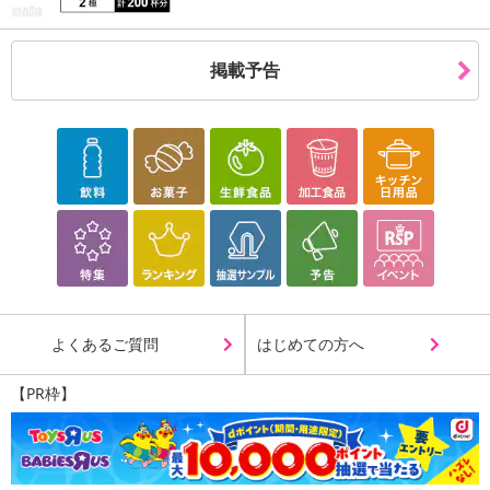
参考の掲載画像や画像内のバーコードなど、お届け商品と多少異な
る場合がございます。
掲載予告
また、[新たな加工食品の原料原産地表示制度]の経過措置期間の終
了により、商品詳細内に記載の原産国・原材料の表記が旧表記の場
合がございます。
あらかじめご了承いただいた上でお申込みください。なお、本理由
によるお申込み後のキャンセル・返品交換は対応いたしかねます。
【お支払いについて】
※送料はお試し費用に含まれております。
※d払い、PayPay、au PAY、au PAY（auかんたん決済）、ソフトバ
ンクまとめて支払い、楽天ペイ、メルペイ、AEON Pay、Amazon
Payでお支払いの場合、決済のため外部サイトへ遷移します。
よくあるご質問
はじめての方へ
※予約商品は決済手段ごとに定められた決済期限日にお支払いを完
了することがございます。ご了承いただいたうえでお申し込みくだ
【PR枠】
さい。
【配送伝票番号について】
※配送形態がメール便の商品については、商品の発送完了後、配送