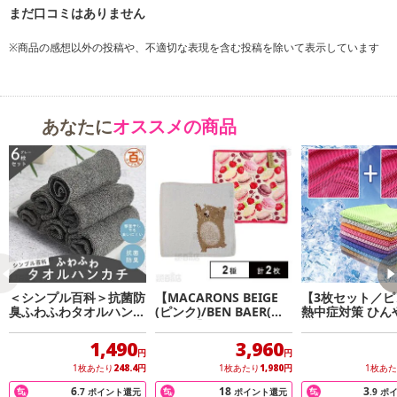
※商品の感想以外の投稿や、不適切な表現を含む投稿を除いて表示しています
あなたに
オススメの商品
＜シンプル百科＞抗菌防
【MACARONS BEIGE
【3枚セット／ピ
臭ふわふわタオルハンカ
(ピンク)/BEN BAER(ベ
熱中症対策 ひん
チ グレー 6枚セット
ージュ)】フェイラーハ
感タオル
ンドタオル 25×25cm
1,490
3,960
円
円
1枚あたり
248.4
円
1枚あたり
1,980
円
1枚あ
6
18
3
.7
ポイント還元
ポイント還元
.9
ポ