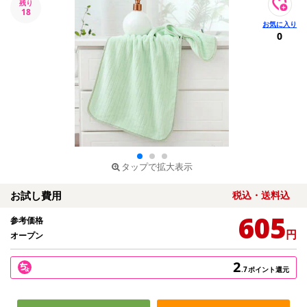
残り
18
0
タップで拡大表示
お試し費用
税込・送料込
605
参考価格
円
オープン
2
.7
ポイント還元