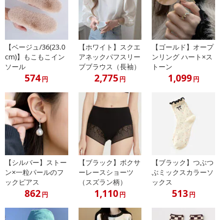
【ベージュ/36(23.0
【ホワイト】スクエ
【ゴールド】オープ
cm)】もこもこイン
アネックパフスリー
ンリング ハート×ス
ソール
ブブラウス（長袖）
トーン
574
2,775
1,099
円
円
円
【シルバー】ストー
【ブラック】ボクサ
【ブラック】つぶつ
ン×一粒パールのフ
ーレースショーツ
ぶミックスカラーソ
ックピアス
（スズラン柄）
ックス
862
1,110
513
円
円
円