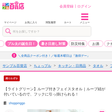
会員登録
ログイン
マイページ
お気に入り
閲覧履歴
カート
メニュー
品
プル太の誕生日！
暑さ日差し対策
防災特集
お酒
ク
＼全商品クーポン付き！／毎週木曜日は『激得デー』
サンプル百貨店
ちょっプル
キッチン・日用品
タオル
残りわずか
【ライトグリーン】ループ付きフェイスタオル | ループ紐が
付いているので、フックに引っ掛けられる！
shoppinggo