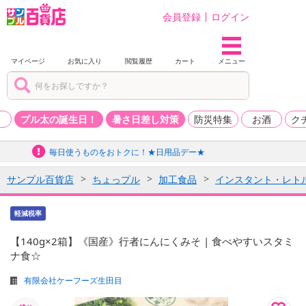
会員登録
ログイン
マイページ
お気に入り
閲覧履歴
カート
メニュー
品
プル太の誕生日！
暑さ日差し対策
防災特集
お酒
ク
毎日使うものをおトクに！★日用品デー★
サンプル百貨店
ちょっプル
加工食品
インスタント・レト
軽減税率
【140g×2箱】《国産》行者にんにくみそ | 食べやすいスタミ
ナ食☆
有限会社ケーフーズ生田目