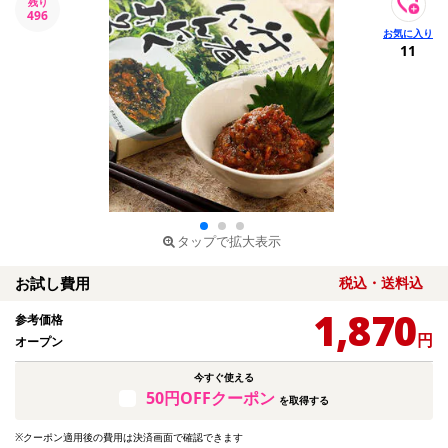
残り
496
11
タップで拡大表示
お試し費用
税込・送料込
1,870
参考価格
円
オープン
今すぐ使える
50円OFFクーポン
を取得する
※クーポン適用後の費用は決済画面で確認できます