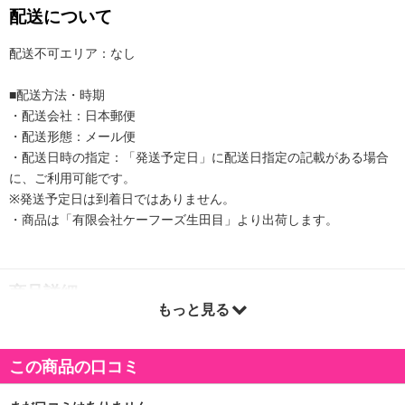
配送について
配送不可エリア：なし
■配送方法・時期
・配送会社：日本郵便
・配送形態：メール便
・配送日時の指定：「発送予定日」に配送日指定の記載がある場合
に、ご利用可能です。
※発送予定日は到着日ではありません。
・商品は「有限会社ケーフーズ生田目」より出荷します。
商品詳細
もっと見る
・賞味期限：製造日より180日
・原産国（最終加工地）：日本
この商品の口コミ
・原材料/材質/素材：味噌(国内製造)、行者にんにく(国産)、砂糖、
果糖ぶどう糖液糖、たん白加水分解物、発酵調味料、唐辛子/調味料