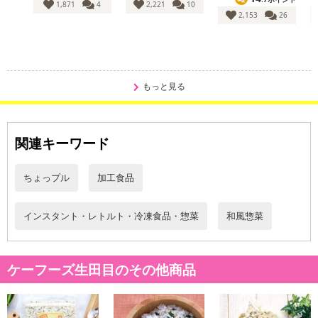
1,871
4
2,221
10
2,153
26
休業日
■
その他共通および商品カテゴリー別注意事項（※必ずご確認くだ
さい）
もっと見る
こちらの情報は
2026年07月09日
時点での情報となります。
関連キーワード
ちょっプル
加工食品
インスタント・レトルト・冷凍食品・惣菜
和風惣菜
ケーフーズ生田目のその他商品