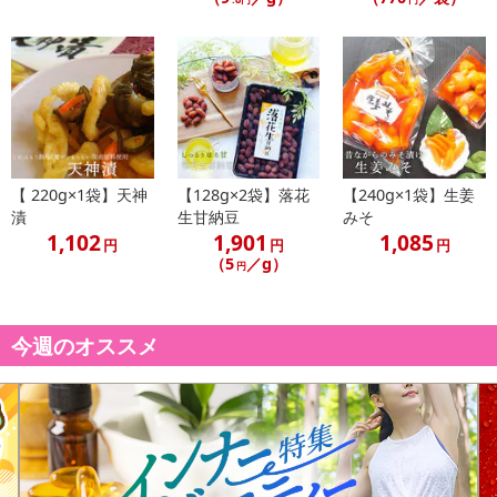
【 220g×1袋】天神
【128g×2袋】落花
【240g×1袋】生姜
漬
生甘納豆
みそ
1,102
1,901
1,085
円
円
円
（5
／g）
円
今週のオススメ