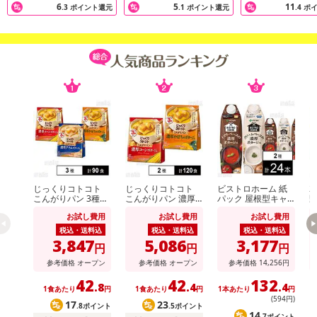
了により、商品詳細内に記載の原産国・原材料の表記が旧表記の場
6
5
11
.3
ポイント還元
.1
ポイント還元
.4
ポ
合がございます。
あらかじめご了承いただいた上でお申込みください。なお、本理由
によるお申込み後のキャンセル・返品交換は対応いたしかねます。
【お支払いについて】
※送料はお試し費用に含まれております。
※d払い、PayPay、au PAY、au PAY（auかんたん決済）、ソフトバ
ンクまとめて支払い、楽天ペイ、メルペイ、AEON Pay、Amazon
Payでお支払いの場合、決済のため外部サイトへ遷移します。
発送日カレンダー
じっくりコトコト
じっくりコトコト
ビストロホーム 紙
2
こんがりパン 3種セ
こんがりパン 濃厚
パック 屋根型キャ
野
ット ( 濃厚コーンポ
コーンポタージュ /
ップ付容器 1000ml
お試し費用
お試し費用
お試し費用
タージュ / 濃厚かぼ
濃厚かぼちゃポター
トマトポタージュ /
ちゃポタージュ / 濃
ジュ
クリームポタージュ
税込・送料込
税込・送料込
税込・送料込
厚クラムポタージュ
3,847
5,086
3,177
円
円
円
)
参考価格
オープン
参考価格
オープン
参考価格
14,256
円
42
42
132
.8
.4
.4
1食あたり
円
1食あたり
円
1本あたり
円
1
(594円)
17
23
.8ポイント
.5ポイント
14
.7ポイント