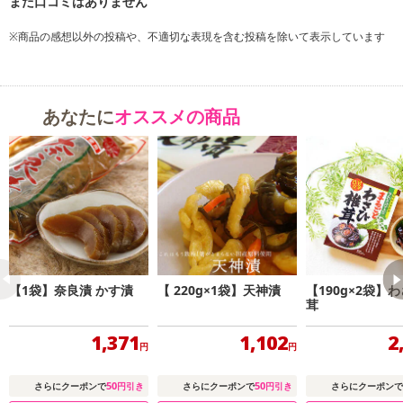
(アミノ酸等)、甘味料(ステビア)、酸味料、(一部に小麦、大豆を含
む)
※商品の感想以外の投稿や、不適切な表現を含む投稿を除いて表示しています
・お召し上がり方：おにぎりやあたたかいご飯にのせてお召し上が
りください。
あなたに
オススメの商品
注意事項
【賞味・消費期限のある商品について】
商品到着時点でのお日持ち期間は、配送日数などにより異なります
のでご了承ください。
【キャンセルについて】
※お申込み後のキャンセルはお受けできません。
記載されている内容を必ずご確認いただき、お届けする商品セット
【1袋】奈良漬 かす漬
【 220g×1袋】天神漬
【190g×2袋】
にご納得いただきましたうえでお申し込みください。
茸
※パッケージ変更や商品リニューアル（成分など含む）等により、
1,371
1,102
2
参考の掲載画像や画像内のバーコードなど、お届け商品と多少異な
円
円
る場合がございます。
また、[新たな加工食品の原料原産地表示制度]の経過措置期間の終
50
50
さらにクーポンで
円引き
さらにクーポンで
円引き
さらにクーポンで