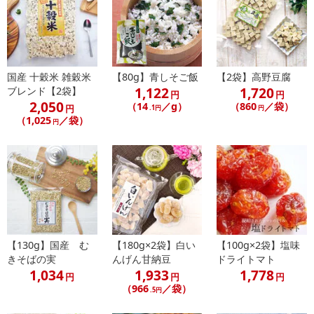
国産 十穀米 雑穀米
【80g】青しそご飯
【2袋】高野豆腐
1,122
1,720
ブレンド【2袋】
円
円
2,050
（14
／g）
（860
／袋）
円
.1円
円
（1,025
／袋）
円
【130g】国産 む
【180g×2袋】白い
【100g×2袋】塩味
きそばの実
んげん甘納豆
ドライトマト
1,034
1,933
1,778
円
円
円
（966
／袋）
.5円