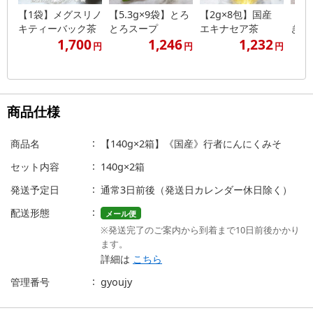
【1袋】メグスリノ
【5.3g×9袋】とろ
【2g×8包】国産
【1
キティーバック茶
とろスープ
エキナセア茶
きり
1,700
1,246
1,232
円
円
円
商品仕様
商品名
【140g×2箱】《国産》行者にんにくみそ
セット内容
140g×2箱
発送予定日
通常3日前後（発送日カレンダー休日除く）
配送形態
メール便
※発送完了のご案内から到着まで10日前後かかり
ます。
詳細は
こちら
管理番号
gyoujy