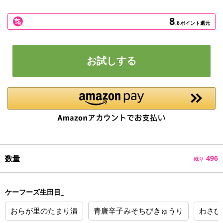
8
.6
ポイント還元
お試しする
数量
496
残り
ケーフーズ生田目_
おらが里のたまり漬
青唐辛子みそちびきゅうり
わさび