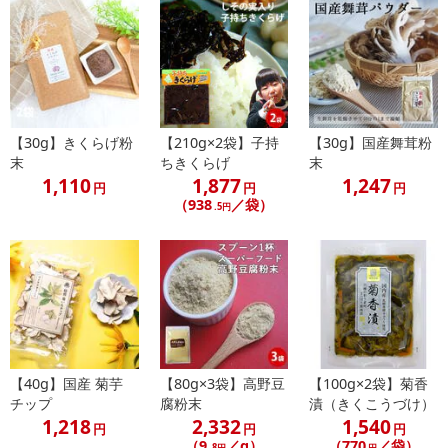
【30g】きくらげ粉
【210g×2袋】子持
【30g】国産舞茸粉
末
ちきくらげ
末
1,110
1,877
1,247
円
円
円
（938
／袋）
.5円
【40g】国産 菊芋
【80g×3袋】高野豆
【100g×2袋】菊香
チップ
腐粉末
漬（きくこうづけ）
1,218
2,332
1,540
円
円
円
（9
／g）
（770
／袋）
.8円
円