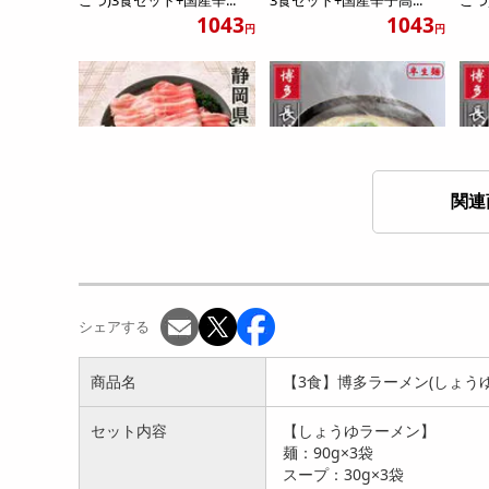
1043
1043
円
円
関連
【3種計1.5kg/500g×3】静
【5食】博多長浜ラーメン5
【1
岡県産幻の赤豚...
食セット
10
5233
1772
円
円
シェアする
商品名
【3食】博多ラーメン(しょうゆ
セット内容
【しょうゆラーメン】
麺：90g×3袋
スープ：30g×3袋