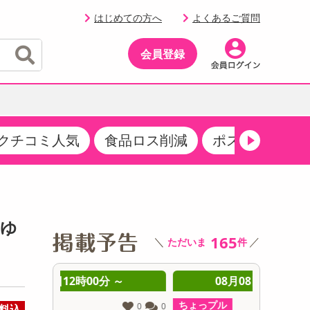
はじめての方へ
よくあるご質問
会員登録
クチコミ人気
食品ロス削減
ポストにお届け
イベント
・サプリメント
品
・収納・寝具
マタニティ
ケア
イベント最新情報（RSPほか）
その他 食品
製菓・製パン材料
飲料ギフト
生活雑貨
メンズ
AV機器
クーポン
その他 お菓子・スイーツ
その他 飲料
スポーツ・アウトドア用品
ベビー・キッズ
その他 家電
うゆ
商品限定クーポン
165
＼
／
ただいま
件
介護用品
レッグウェア
その他 キッチン・日用品
その他 ファッション
サンプリング
 ～
08月08日12時00分 ～
0
抽選サンプル
ちょっプル
ちょっプ
0
0
0
0
料込