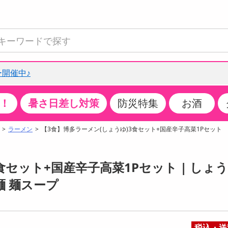
開催中♪
！
暑さ日差し対策
防災特集
お酒
て見る
特設コーナー
食品・調味料
生鮮食品
お菓子
アイス・スイーツ
飲料
お酒
洗剤
キッチン・日用品
健康・ダイエット
医薬品・医薬部外
インテリア・家具
ファッション
家電
ベビー・キッズ・
ペット用品
加工食品
ヘアケア・ボディ
ビューティーケア
特集一覧
ラーメン
【3食】博多ラーメン(しょうゆ)3食セット+国産辛子高菜1Pセット
全国うまいもの博
米・雑穀
肉・肉加工品
スナック菓子
アイスクリーム・シャーベット
水・ミネラルウォーター・炭酸水
ビール・発泡酒・新ジャンル
キッチン・台所用洗剤
掃除用具
健康食品・飲料
第二類医薬品
収納用品
トップス
生活家電
ベビーおむつ・トイレ用品
犬用品
カップ麺・乾麺・パスタ
ヘアケア・スタイリング
スキンケア・基礎化粧品
クチコミで選ばれた人気商品
パン・シリアル・コーンフレーク
魚介類・シーフード・水産加工品
クッキー・クラッカー
ケーキ・スイーツ
お茶・紅茶（ソフトドリンク）
ワイン
洗濯用洗剤・柔軟剤・漂白剤
洗濯用品
ダイエット
指定第二類医薬品
寝具・布団
ボトムス
キッチン家電
授乳グッズ
猫用品
インスタント・レトルト・冷凍食品・惣菜
ボディケア
ベースメイク・メイクアップ・ネイル
食セット+国産辛子高菜1Pセット | しょ
チーズ・ヨーグルト・乳製品・卵
フルーツ・果物・果物加工品
キャンディ・ガム・タブレット
お菓子・スイーツギフト
コーヒー（ソフトドリンク）
日本酒・焼酎
バス・お風呂用洗剤
トイレ・バス用品
サプリメント
第三類医薬品
マット・カーペット・クッション
シューズ
冷房・暖房器具・空調
食事グッズ
その他 ペット用品
ナチュラル・オーガニックコスメ
麺 麺スープ
ポイント
調味料・ドレッシング・油
野菜・きのこ
せんべい・米菓
果実・野菜・清涼・乳飲料
洋酒・リキュール
トイレ用洗剤
タオル
美容サプリメント・ドリンク
医薬部外品
テーブル・デスク・カウンター
バッグ
美容・健康家電
ベビー用品・雑貨
香水・アロマ
08月08日12時00分 ～
08月08日12時00分
ポイント履歴
缶詰・瓶詰・ジャム・はちみつ
ミールキット
チョコレート
トクホ
果実酒・梅酒
住居用洗剤
日用品
スポーツサプリメント・ドリンク
チェア・ソファ
財布・小物
パソコン・プリンター・パソコン周辺機器
家具・寝具
っプル
ちょっプル
ちょっプルポイントとは？
0
0
税込・送