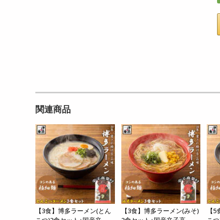
関連商品
【3食】博多ラーメン(とん
【3食】博多ラーメン(みそ)
【5
こつ)3食セット+国産辛...
3食セット+国産辛子高...
こつ