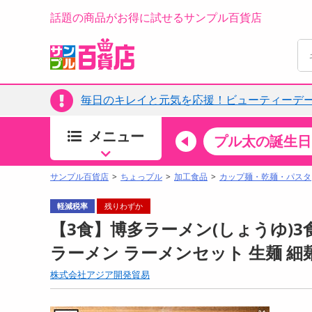
話題の商品がお得に試せるサンプル百貨店
毎日のキレイと元気を応援！ビューティーデー
メニュー
ちょっプルカテゴリ
キッチン・日用品
食品
プル太の誕生日
すべ
食品・調味料
サンプル百貨店
ちょっプル
加工食品
カップ麺・乾麺・パスタ
生鮮食品
軽減税率
残りわずか
加工食品
【3食】博多ラーメン(しょうゆ)3
お菓子
ラーメン ラーメンセット 生麺 細
アイス・スイーツ
株式会社アジア開発貿易
飲料
00分 ～
08月08日12時00分 ～
お酒
ちょっプル
ちょ
0
0
0
0