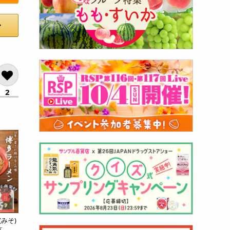
2
みそ)
..