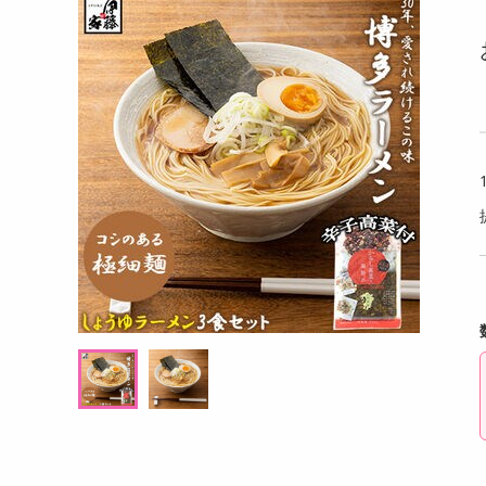
洗剤
 40g
【ブラウン/LSサイズ（25-25.5cm）】超軽
メガテ
キッチン・日用品
量リネンスリッパ
ヘアケア・ボディケア
提供数 18
提供数 17
ビューティーケア
試し費用
お試し費用
,464
770
円
円
健康・ダイエット・サプリメント
医薬品・医薬部外品
9,850
1,380
考価格
参考価格
円
円
インテリア・家具・収納・寝具
91
個あたり
.1
円
ファッション
家電
ベビー・キッズ・マタニティ
ペット用品
クーポン・資格・学習
掲載予告