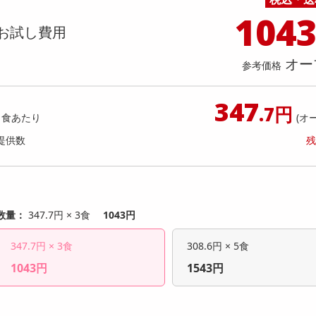
料理の素
ナッツ・ドライフルーツ
栄養ドリンク・エナジードリンク
チューハイ・カクテル
洗剤ギフト
ヘルスケア・衛生用品
健康グッズ
インテリア雑貨
時計
記録メディア・メモリーカード
マタニティ
104
ック 大型洗剤5kg×3点セット
EMS腹筋ベルト
乾物・海苔・粉物
ゼリー・プリン
お茶・紅茶（茶葉）
ノンアルコール飲料
その他 洗剤
キッチン雑貨・食器・消耗品
アウトドア・イベント用品・DIY・工具
アクセサリー
その他 ベビー・キッズ・マタニティ
スマートフォン・携帯電話・タブレットアクセ
お試し費用
店舗
リー
カレー・シチュー
和菓子
コーヒー(豆・インスタント）
ビール・ワイン・お酒ギフト
調理器具・鍋・包丁
その他 インテリア・家具
ファッション雑貨
電池
提供数 991
提供
オー
店舗情報
参考価格
食品ギフト
おつまみ
ココア・チョコレート飲料
その他 アルコール飲料
弁当箱・水筒・弁当グッズ
下着・ルームウェア
電球・蛍光灯・照明
お試し費用
お試し費
4,990
2,
円
347
.7円
1食あたり
(オ
オープン
参考価格
参考価格
1,663
提供数
残
1個あたり
.4
円
数量：
347.7円 × 3食
1043円
347.7円 × 3食
308.6円 × 5食
1043円
1543円