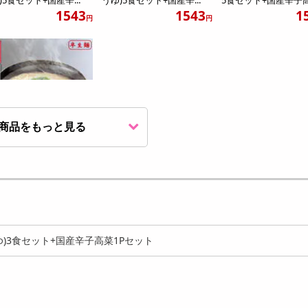
1543
1543
1
円
円
商品をもっと見る
0食】博多長浜ラーメン
食セット+からし高菜...
4052
円
)3食セット+国産辛子高菜1Pセット