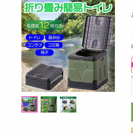
洗剤
0個入
国産おやつ納豆(醤油味) 40個入
【ブ
キッチン・日用品
ヘアケア・ボディケア
提供数 15
提供数 13
ビューティーケア
試し費用
お試し費用
,252
7,740
円
円
健康・ダイエット・サプリメント
医薬品・医薬部外品
オープン
オープン
考価格
参考価格
インテリア・家具・収納・寝具
1,626
1,290
袋あたり
1袋あたり
円
円
ファッション
家電
ベビー・キッズ・マタニティ
ペット用品
クーポン・資格・学習
掲載予告