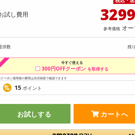
税込・送
料理の素
ナッツ・ドライフルーツ
栄養ドリンク・エナジードリンク
チューハイ・カクテル
洗剤ギフト
ヘルスケア・衛生用品
健康グッズ
インテリア雑貨
時計
記録メディア・メモリーカード
マタニティ
329
ラック】コンパクト水切りラック
【6色/6足】脱げないレースカ
乾物・海苔・粉物
ゼリー・プリン
お茶・紅茶（茶葉）
ノンアルコール飲料
その他 洗剤
キッチン雑貨・食器・消耗品
アウトドア・イベント用品・DIY・工具
アクセサリー
その他 ベビー・キッズ・マタニティ
スマートフォン・携帯電話・タブレットアクセ
お試し費用
（深履きタイプ）
店舗
リー
カレー・シチュー
和菓子
コーヒー(豆・インスタント）
ビール・ワイン・お酒ギフト
調理器具・鍋・包丁
その他 インテリア・家具
ファッション雑貨
電池
提供数 198
提供
店舗情報
オー
参考価格
食品ギフト
おつまみ
ココア・チョコレート飲料
その他 アルコール飲料
弁当箱・水筒・弁当グッズ
下着・ルームウェア
電球・蛍光灯・照明
お試し費用
お試し費
2,999
1,
円
提供数
残
オープン
参考価格
参考価格
1足あた
今すぐ使える
300円OFFクーポン
を取得する
※クーポン適用後の費用は決済画面で確認できます
15
ポイント
お試しする
カートへ