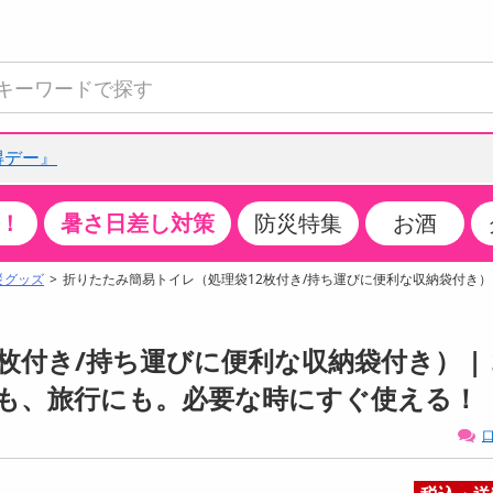
得デー』
！
暑さ日差し対策
防災特集
お酒
て見る
特設コーナー
食品・調味料
生鮮食品
お菓子
アイス・スイーツ
飲料
お酒
洗剤
キッチン・日用品
健康・ダイエット
医薬品・医薬部外
インテリア・家具
ファッション
家電
ベビー・キッズ・
ペット用品
加工食品
ヘアケア・ボディ
ビューティーケア
特集一覧
災グッズ
折りたたみ簡易トイレ（処理袋12枚付き/持ち運びに便利な収納袋付き）
全国うまいもの博
米・雑穀
肉・肉加工品
スナック菓子
アイスクリーム・シャーベット
水・ミネラルウォーター・炭酸水
ビール・発泡酒・新ジャンル
キッチン・台所用洗剤
掃除用具
健康食品・飲料
第二類医薬品
収納用品
トップス
生活家電
ベビーおむつ・トイレ用品
犬用品
カップ麺・乾麺・パスタ
ヘアケア・スタイリング
スキンケア・基礎化粧品
クチコミで選ばれた人気商品
パン・シリアル・コーンフレーク
魚介類・シーフード・水産加工品
クッキー・クラッカー
ケーキ・スイーツ
お茶・紅茶（ソフトドリンク）
ワイン
洗濯用洗剤・柔軟剤・漂白剤
洗濯用品
ダイエット
指定第二類医薬品
寝具・布団
ボトムス
キッチン家電
授乳グッズ
猫用品
インスタント・レトルト・冷凍食品・惣菜
ボディケア
ベースメイク・メイクアップ・ネイル
枚付き/持ち運びに便利な収納袋付き） | 
チーズ・ヨーグルト・乳製品・卵
フルーツ・果物・果物加工品
キャンディ・ガム・タブレット
お菓子・スイーツギフト
コーヒー（ソフトドリンク）
日本酒・焼酎
バス・お風呂用洗剤
トイレ・バス用品
サプリメント
第三類医薬品
マット・カーペット・クッション
シューズ
冷房・暖房器具・空調
食事グッズ
その他 ペット用品
ナチュラル・オーガニックコスメ
も、旅行にも。必要な時にすぐ使える！
ポイント
調味料・ドレッシング・油
野菜・きのこ
せんべい・米菓
果実・野菜・清涼・乳飲料
洋酒・リキュール
トイレ用洗剤
タオル
美容サプリメント・ドリンク
医薬部外品
テーブル・デスク・カウンター
バッグ
美容・健康家電
ベビー用品・雑貨
香水・アロマ
口
08月06日17時00分 ～
08月06日17時00分
ポイント履歴
缶詰・瓶詰・ジャム・はちみつ
ミールキット
チョコレート
トクホ
果実酒・梅酒
住居用洗剤
日用品
スポーツサプリメント・ドリンク
チェア・ソファ
財布・小物
パソコン・プリンター・パソコン周辺機器
家具・寝具
っプル
ちょっプル
ちょっプルポイントとは？
0
0