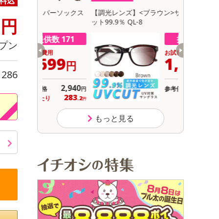
料込
初回トライアル
9
バーソックス
【調光レンズ】<ブラウン>サングラス UVカ
ハンモック
サ
円
ット99.9％ QL-8
重：100
き)
数 171
提供数 150
プン
用
お試し費用
699
1,980
円
円
286
り
2,940
オープン
参考価格
円
283
り
.2
円
もっと見る