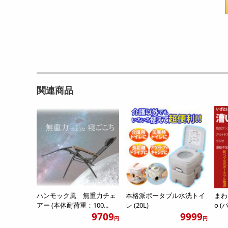
関連商品
ハンモック風 無重力チェ
本格派ポータブル水洗トイ
まわ
アー (本体耐荷重：100...
レ (20L)
o 
9709
9999
円
円