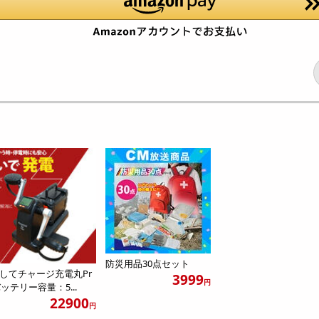
防災用品30点セット
してチャージ充電丸Pr
3999
円
(バッテリー容量：5...
22900
円