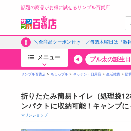
話題の商品がお得に試せるサンプル百貨店
＼全商品クーポン付き！／毎週木曜日は『激
メニュー
ちょっプルカテゴリ
キッチン・日用品
食品
プル太の誕生日
すべ
食品・調味料
サンプル百貨店
ちょっプル
キッチン・日用品
生活雑貨
防
生鮮食品
加工食品
折りたたみ簡易トイレ（処理袋12
お菓子
ンパクトに収納可能！キャンプに
アイス・スイーツ
マリンショップ
飲料
00分 ～
08月06日17時00分 ～
お酒
ちょっプル
ちょ
0
0
0
0