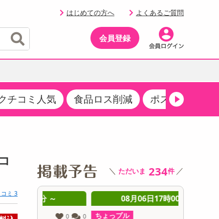
はじめての方へ
よくあるご質問
会員登録
クチコミ人気
食品ロス削減
ポストにお届け
イベント
・サプリメント
品
・収納・寝具
マタニティ
ケア
イベント最新情報（RSPほか）
その他 食品
製菓・製パン材料
飲料ギフト
生活雑貨
メンズ
AV機器
クーポン
その他 お菓子・スイーツ
その他 飲料
スポーツ・アウトドア用品
ベビー・キッズ
その他 家電
コ
商品限定クーポン
234
＼
／
ただいま
件
介護用品
レッグウェア
その他 キッチン・日用品
その他 ファッション
サンプリング
コミ 3
 ～
08月06日17時00分 ～
0
抽選サンプル
ちょっプル
ちょっプ
0
0
0
0