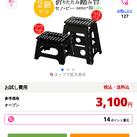
残り
1
127
タップで拡大表示
お試し費用
税込・送料込
3,100
参考価格
円
オープン
14
ポイント還元