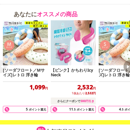
あなたに
オススメの商品
[ソーダフロート／Mサ
【ピンク】かちわりIcy
[ソーダフロート
イズ]レトロ 浮き輪
Neck
ズ]レトロ 浮き輪
1,099
2,532
円
円
1個あたり
2,532
円
300
さらにクーポンで
円引き
5
11
4
ポイント還元
.5
ポイント還元
.5
ポ