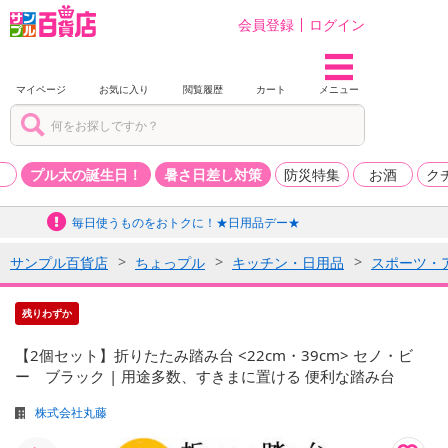
会員登録
ログイン
マイページ
お気に入り
閲覧履歴
カート
メニュー
品
プル太の誕生日！
暑さ日差し対策
防災特集
お酒
ク
毎日使うものをおトクに！★日用品デー★
サンプル百貨店
ちょっプル
キッチン・日用品
スポーツ・
残りわずか
【2個セット】折りたたみ踏み台 <22cm・39cm> セノ・ビ
ー ブラック | 用途多数、すきまに置ける 便利な踏み台
株式会社丸藤