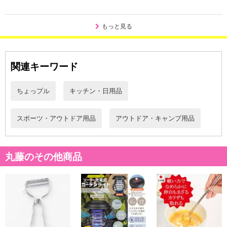
もっと見る
関連キーワード
ちょっプル
キッチン・日用品
スポーツ・アウトドア用品
アウトドア・キャンプ用品
折り畳み式の踏み台。天板はすべり止めがほどこされているので安
丸藤のその他商品
心。
使わないときはたためるので省スペース。
丈夫なハニカム構造。
運動会などの学校行事や、洗車など、踏み台だけでなく幅広く使用
可能。