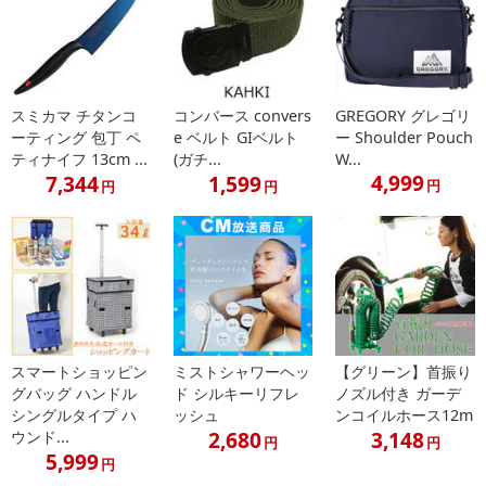
注意事項
【賞味・消費期限のある商品について】
商品到着時点でのお日持ち期間は、配送日数などにより異なります
のでご了承ください。
スミカマ チタンコ
コンバース convers
GREGORY グレゴリ
ーティング 包丁 ペ
e ベルト GIベルト
ー Shoulder Pouch
【キャンセルについて】
ティナイフ 13cm ...
(ガチ...
W...
※お申込み後のキャンセルはお受けできません。
4,999
7,344
1,599
円
円
円
記載されている内容を必ずご確認いただき、お届けする商品セット
にご納得いただきましたうえでお申し込みください。
※パッケージ変更や商品リニューアル（成分など含む）等により、
参考の掲載画像や画像内のバーコードなど、お届け商品と多少異な
る場合がございます。
また、[新たな加工食品の原料原産地表示制度]の経過措置期間の終
了により、商品詳細内に記載の原産国・原材料の表記が旧表記の場
スマートショッピン
ミストシャワーヘッ
【グリーン】首振り
合がございます。
グバッグ ハンドル
ド シルキーリフレ
ノズル付き ガーデ
あらかじめご了承いただいた上でお申込みください。なお、本理由
シングルタイプ ハ
ッシュ
ンコイルホース12m
によるお申込み後のキャンセル・返品交換は対応いたしかねます。
2,680
3,148
ウンド...
円
円
5,999
円
【お支払いについて】