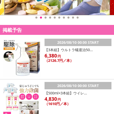
掲載予告
2026/08/10 00:00 START
【3本組】ウルトラ蟻退治50...
6,380
休業日
円
（2126.7円／本）
■
その他共通および商品カテゴリー別注意事項（※必ずご確認くだ
さい）
こちらの情報は
2026年07月09日
時点での情報となります。
2026/08/10 00:00 START
【500ml×3本組】ウイレ...
4,830
円
（1610円／本）