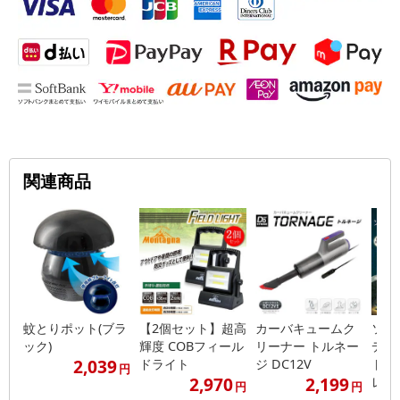
関連商品
蚊とりポット(ブラ
【2個セット】超高
カーバキュームク
ソー
ック)
輝度 COBフィール
リーナー トルネー
デン
2,039
ドライト
ジ DC12V
ト 
円
2,970
2,199
レ...
円
円