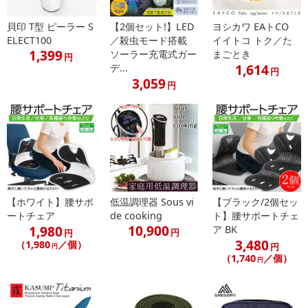
セノビー 22cm
耐荷重量：約 150kg
貝印 T型 ピーラー S
【2個セット!】LED
ヨシカワ EAトCO
ELECT100
／殺虫モード搭載
イイトコ トク／た
1,399
セノビー 39cm
ソーラー充電式ガー
まごとき
円
1,614
デ...
耐荷重量：約 100kg
円
3,059
円
・原産国（最終加工地）：中国
・原材料/材質/素材：PP、合成ゴム
・商品カラー：ブラック
・商品サイズ：
セノビー22cm
【ホワイト】腰サポ
低温調理器 Sous vi
【ブラック/2個セッ
天板サイズ/290x220mm
ートチェア
de cooking
ト】腰サポートチェ
使用時（320×250×220mm）
10,900
1,980
ア BK
円
円
セノビー39cm
3,480
（1,980
／個）
円
円
天板サイズ/290x220mm
（1,740
／個）
円
使用時（390×320×390mm）