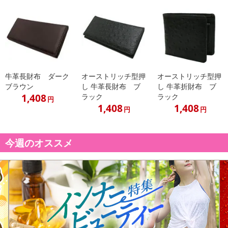
※送料はお試し費用に含まれております。
※d払い、PayPay、au PAY、au PAY（auかんたん決済）、ソフトバ
ンクまとめて支払い、楽天ペイ、メルペイ、AEON Pay、Amazon
Payでお支払いの場合、決済のため外部サイトへ遷移します。
※予約商品は決済手段ごとに定められた決済期限日にお支払いを完
了することがございます。ご了承いただいたうえでお申し込みくだ
牛革長財布 ダーク
オーストリッチ型押
オーストリッチ型押
さい。
ブラウン
し 牛革長財布 ブ
し 牛革折財布 ブ
1,408
ラック
ラック
円
【配送伝票番号について】
1,408
1,408
円
円
※配送形態がメール便の商品については、商品の発送完了後、配送
伝票番号がマイページに表示されない場合もございます。
今週のオススメ
【配送日時の指定について】
※配送日時の指定が可能な商品の場合、商品によってご指定できる
配送日、配送時間が異なる可能性がございます。
カート機能をご利用の場合は、配送日時指定をご利用いただけませ
ん。
発送日カレンダー