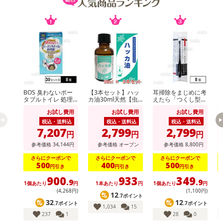
BOS 臭わないポー
【3本セット】ハッ
耳掃除をまじめに考
ダ
タブルトイレ 処理
カ油30ml天然【虫
えたら「つくし型」
ミ
袋 30セット分
よけ】【消臭対策】
にたどり着きました
お試し費用
お試し費用
お試し費用
【アロマに】【バス
タイムに】【花粉対
税込・送料込
税込・送料込
税込・送料込
策】
7,207
2,799
2,799
円
円
円
参考価格
34,144
円
参考価格
オープン
参考価格
8,800
円
さらにクーポンで
さらにクーポンで
さらにクーポンで
500
400
500
円引き
円引き
円引き
900
933
349
.9
.9
1個あたり
円
1本あたり
円
1個あたり
円
(4,268円)
(1,100円)
12
.7ポイント
32
12
.7ポイント
.7ポイント
1,034
15
237
1
28
0