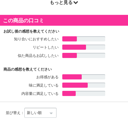
配送について
もっと見る
※こちらの商品は、一部お届けができない地域がございます。詳細
この商品の口コミ
は以下よりご確認くださいませ。
お試し後の感想を教えてください
配送不可エリア：沖縄・離島
知り合いにおすすめしたい
■配送方法・時期
リピートしたい
・配送会社：日本郵便、ヤマト運輸、佐川急便
似た商品もお試ししたい
・配送形態：通常配送
・配送日時の指定：「発送予定日」に配送日指定の記載がある場合
商品の感想を教えてください
に、ご利用可能です。
お得感がある
※発送予定日は到着日ではありません。
味に満足している
・商品は「ユートピアショップ」より出荷します。
内容量に満足している
商品詳細
並び替え：
厳選した海苔を使用し、それぞれのメニューの味わいも追求したち
ょっと贅沢なふりかけです。