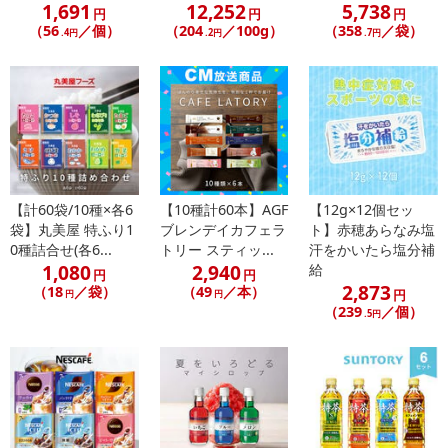
1,691
12,252
5,738
円
円
円
（56
／個）
（204
／100g）
（358
／袋）
.4円
.2円
.7円
【計60袋/10種×各6
【10種計60本】AGF
【12g×12個セッ
袋】丸美屋 特ふり1
ブレンデイカフェラ
ト】赤穂あらなみ塩
0種詰合せ(各6...
トリー スティッ...
汗をかいたら塩分補
1,080
2,940
給
円
円
2,873
（18
／袋）
（49
／本）
円
円
円
（239
／個）
.5円