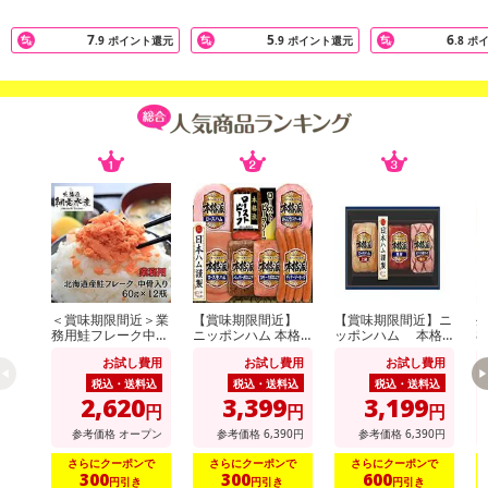
【牛丼風】
7
5
6
.9
ポイント還元
.9
ポイント還元
.8
ポ
牛肉の旨味に紅生姜のアクセントを加えた「牛丼風」
【韓国のり風】
2種の海苔を使用しごま油の風味を効かせた「韓国のり風」
【豚の生姜焼き風】
豚の旨みと生姜の風味が効いた「豚の生姜焼き風」
【スパイシーから揚げ味】
数種類のスパイスをブレンドしチキンの旨味を効かせた「スパイシ
ー唐揚げ味」
＜賞味期限間近＞業
【賞味期限間近】
【賞味期限間近】ニ
生
務用鮭フレーク中骨
ニッポンハム 本格
ッポンハム 本格
8
【キーマカレー味】
入り 60g×12個
派ギフト(NRB-54)
派ギフト(NH-513)
お試し費用
お試し費用
お試し費用
王道のカレーにクミンを効かせた「キーマカレー味」
税込・送料込
税込・送料込
税込・送料込
2,620
3,399
3,199
円
円
円
参考価格
オープン
参考価格
6,390
円
参考価格
6,390
円
さらにクーポンで
さらにクーポンで
さらにクーポンで
300
300
600
円引き
円引き
円引き