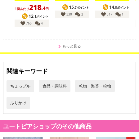
218
15
14
.4
.7ポイント
.8ポイント
1個あたり
円
330
2
317
1
12
.1ポイント
760
4
もっと見る
関連キーワード
ちょっプル
食品・調味料
乾物・海苔・粉物
ふりかけ
ユートピアショップのその他商品