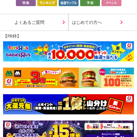
配送日、配送時間が異なる可能性がございます。
カート機能をご利用の場合は、配送日時指定をご利用いただけませ
ん。
よくあるご質問
はじめての方へ
発送日カレンダー
【PR枠】
休業日
■
その他共通および商品カテゴリー別注意事項（※必ずご確認くだ
さい）
こちらの情報は
2026年07月09日
時点での情報となります。