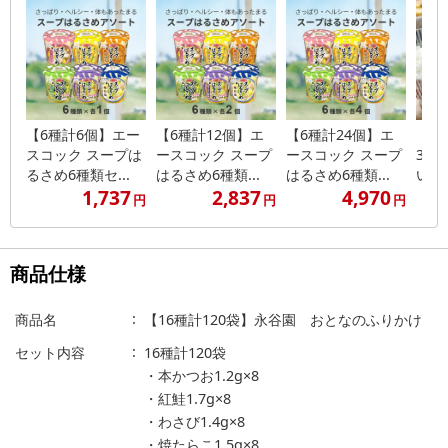
【6種計6個】エー
【6種計12個】エ
【6種計24個】エ
【計4
スコック スープは
ースコック スープ
ースコック スープ
3個
るさめ6種類セ...
はるさめ6種類...
はるさめ6種類...
いつも
1,737
2,837
4,970
円
円
円
商品仕様
商品名
【16種計120袋】永谷園 おとなのふりかけ
セット内容
16種計120袋
・本かつお1.2g×8
・紅鮭1.7g×8
・わさび1.4g×8
・焼たらこ1.5g×8