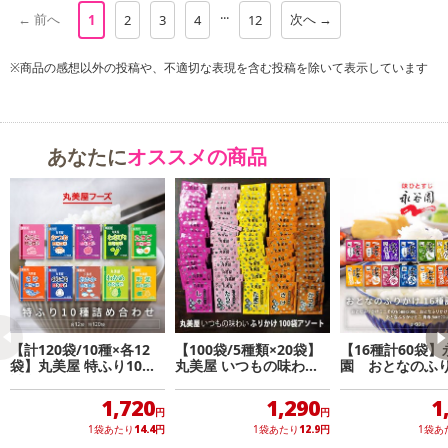
【鮭わかめ】
...
← 前へ
次へ →
1
2
3
4
12
鮭の旨味とわかめの風味が相性抜群の組み合わせ「鮭わかめ」
※商品の感想以外の投稿や、不適切な表現を含む投稿を除いて表示しています
【梅ゆかり】
梅肉やしその風味が際立つ「梅ゆかり」
【のりしお】
あなたに
オススメの商品
のりの風味を楽しむシンプルな味わいの「のりしお」
【おかか昆布】
かつおの甘辛い味わいと、昆布の後引く風味が楽しめる「おかか昆
布」
【鶏たまそぼろ】
旨味のある鶏そぼろと甘く味付けした玉子の味わいが楽しめる「鶏
【計120袋/10種×各12
【100袋/5種類×20袋】
【16種計60袋】
たまそぼろ」
袋】丸美屋 特ふり10種
丸美屋 いつもの味わい
園 おとなのふ
詰合せ(各12袋)
ふりかけ アソートセッ
ト
【めんたいこ】
1,720
1,290
1
円
円
ピリッとした辛さと豊かな風味が楽しめる「明太子」
1袋あたり
14.4
円
1袋あたり
12.9
円
1袋あ