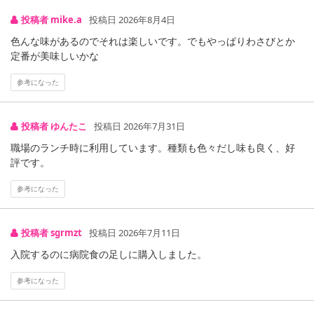
海苔の担当者が選びぬいたおいしい海苔をたっぷり使用した、おと
投稿者 mike.a
投稿日 2026年8月4日
なもこどもも満足のふりかけです。
色んな味があるのでそれは楽しいです。でもやっぱりわさびとか
定番が美味しいかな
【本かつお】
香りのよい本かつおと海苔の相性がよい「本かつお」
参考になった
【紅鮭】
投稿者 ゆんたこ
投稿日 2026年7月31日
脂の乗りがよいとされる紅鮭を使用したコクのある味わいの「紅
鮭」
職場のランチ時に利用しています。種類も色々だし味も良く、好
評です。
【わさび】
参考になった
わさびのツンとした香りとかつおの旨みが効いた「わさび」
【焼きたらこ】
投稿者 sgrmzt
投稿日 2026年7月11日
焼たらこの風味と海苔が香る「焼たらこ」
入院するのに病院食の足しに購入しました。
【海苔たまご】
参考になった
海苔とかつおの風味を効かせた「海苔たまご」