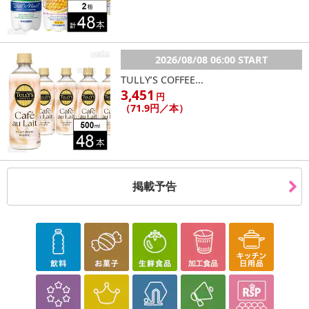
合がございます。
あらかじめご了承いただいた上でお申込みください。なお、本理由
によるお申込み後のキャンセル・返品交換は対応いたしかねます。
2026/08/08 06:00 START
【お支払いについて】
TULLY’S COFFEE...
※送料はお試し費用に含まれております。
3,451
円
※d払い、PayPay、au PAY、au PAY（auかんたん決済）、ソフトバ
（71.9円／本）
ンクまとめて支払い、楽天ペイ、メルペイ、AEON Pay、Amazon
Payでお支払いの場合、決済のため外部サイトへ遷移します。
※予約商品は決済手段ごとに定められた決済期限日にお支払いを完
了することがございます。ご了承いただいたうえでお申し込みくだ
掲載予告
さい。
【配送伝票番号について】
※配送形態がメール便の商品については、商品の発送完了後、配送
伝票番号がマイページに表示されない場合もございます。
【配送日時の指定について】
※配送日時の指定が可能な商品の場合、商品によってご指定できる