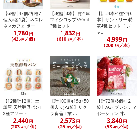
【6種計42個/各種7
【3種計3本】明治屋
【計24本/4種×各6
個入×各1袋】ネスレ
マイシロップ350ml
本】サントリー 特
ネスカフェ ポー...
3種セット
茶4種セット（ ジ
1,780
1,832
ャ...
円
円
4,999
（42
／個）
（610
／本）
円
.4円
.7円
（208
／本）
.3円
【12種計12個】土
【計100個/(15g×50
【計72個/6個×12
筆屋 天然酵母パン1
個入り)×2袋】サク
袋】AGF ブレンディ
2種アソート
ラ食品工業 ...
ポーション 甘...
2,440
2,573
3,840
円
円
円
・賞味期限：製造日より12ヶ月
（203
／個）
（25
／個）
（53
／個）
.4円
.8円
.4円
・原産国（最終加工地）：日本