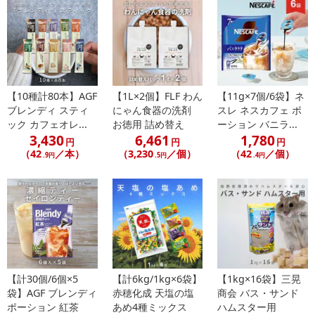
【10種計80本】AGF
【1L×2個】FLF わん
【11g×7個/6袋】ネ
ブレンディ スティ
にゃん食器の洗剤
スレ ネスカフェ ポ
ック カフェオレ...
お徳用 詰め替え
ーション バニラ...
3,430
6,461
1,780
円
円
円
（42
／本）
（3,230
／個）
（42
／個）
.9円
.5円
.4円
【計30個/6個×5
【計6kg/1kg×6袋】
【1kg×16袋】三晃
袋】AGF ブレンディ
赤穂化成 天塩の塩
商会 バス・サンド
ポーション 紅茶
あめ4種ミックス
ハムスター用