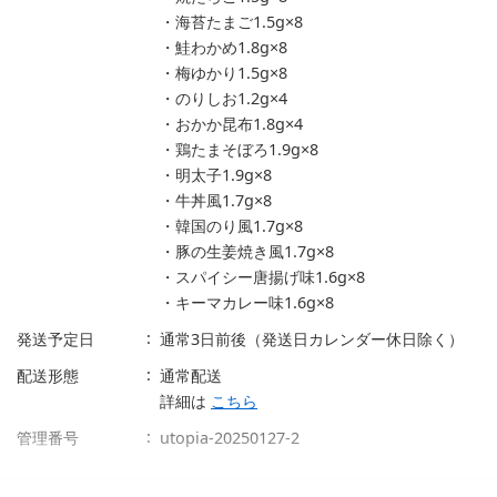
・海苔たまご1.5g×8
・鮭わかめ1.8g×8
・梅ゆかり1.5g×8
・のりしお1.2g×4
・おかか昆布1.8g×4
・鶏たまそぼろ1.9g×8
・明太子1.9g×8
・牛丼風1.7g×8
・韓国のり風1.7g×8
・豚の生姜焼き風1.7g×8
・スパイシー唐揚げ味1.6g×8
・キーマカレー味1.6g×8
発送予定日
通常3日前後（発送日カレンダー休日除く）
配送形態
通常配送
詳細は
こちら
管理番号
utopia-20250127-2