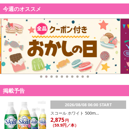
・原材料/材質/素材：商品裏面参照
・アレルギー表示：商品裏面参照
今週のオススメ
・お召し上がり方：商品裏面参照
・その他商品仕様：商品裏面参照
注意事項
【賞味・消費期限のある商品について】
商品到着時点でのお日持ち期間は、配送日数などにより異なります
のでご了承ください。
【キャンセルについて】
※お申込み後のキャンセルはお受けできません。
記載されている内容を必ずご確認いただき、お届けする商品セット
掲載予告
にご納得いただきましたうえでお申し込みください。
※パッケージ変更や商品リニューアル（成分など含む）等により、
2026/08/08 06:00 START
参考の掲載画像や画像内のバーコードなど、お届け商品と多少異な
スコール ホワイト 500m...
る場合がございます。
2,875
円
また、[新たな加工食品の原料原産地表示制度]の経過措置期間の終
（59.9円／本）
了により、商品詳細内に記載の原産国・原材料の表記が旧表記の場