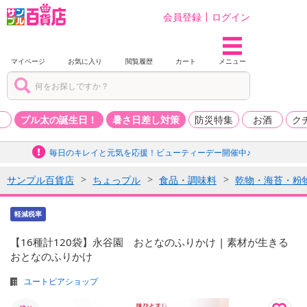
会員登録
ログイン
マイページ
お気に入り
閲覧履歴
カート
メニュー
品
プル太の誕生日！
暑さ日差し対策
防災特集
お酒
ク
毎日のキレイと元気を応援！ビューティーデー開催中♪
サンプル百貨店
ちょっプル
食品・調味料
乾物・海苔・粉
軽減税率
【16種計120袋】永谷園 おとなのふりかけ | 素材が生きる
おとなのふりかけ
ユートピアショップ