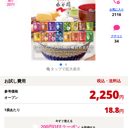
残り
2071
2116
34
タップで拡大表示
お試し費用
税込・送料込
2,250
参考価格
円
オープン
18.8
1袋あたり
円
今すぐ使える
200円OFFクーポン
を取得する