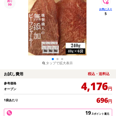
残り
99
5
タップで拡大表示
お試し費用
税込・送料込
4,176
参考価格
円
オープン
696
1袋あたり
円
19
.3
ポイント還元