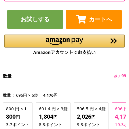
お試しする
カートへ
数量
99
残り
数量：
696円 × 6袋
4,176円
800 円 × 1
601.4 円 × 3袋
506.5 円 × 4袋
696 円
800
1,804
2,026
4,17
円
円
円
3.7
ポイント
8.3
ポイント
9.3
ポイント
19.3
ポ