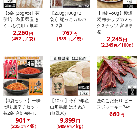
【5袋 (26g×5)】菊
【200g(100g×2
【1袋 450g】極燻
芋飴 秋田県産 き
袋)】端っこカルパ
製 桜チップのミッ
くいも使用＜無添...
ス 2袋
クスナッツ 宮城県
休業日
2,260
767
塩...
円
円
2,245
（452
／袋）
（383
／袋）
円
円
.5円
（2,245
／100g）
円
■
その他共通および商品カテゴリー別注意事項（※必ずご確認くだ
さい）
こちらの情報は
2026年07月09日
時点での情報となります。
【4袋セット】一味
【10kg】令和7年産
匠のこだわり ビー
七味 唐辛子セット
山形県産 はえぬき
フジャーキー34g
660
各2袋 合計4袋(1...
(無洗米)
円
901
9,899
円
円
（225
／袋）
（989
／kg）
.3円
.9円