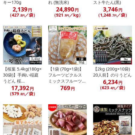
キー170g
れ (無洗米)
スト牛たん(黒)
了することがございます。ご了承いただいたうえでお申し込みくだ
2,139
24,890
3,746
円
円
円
さい。
（427
／袋）
（921
／kg）
（1,248
／袋）
.8円
.9円
.7円
【配送伝票番号について】
※配送形態がメール便の商品については、商品の発送完了後、配送
伝票番号がマイページに表示されない場合もございます。
【配送日時の指定について】
※配送日時の指定が可能な商品の場合、商品によってご指定できる
配送日、配送時間が異なる可能性がございます。
【桜葉 5.4kg(180g×
【1袋 (70g×1袋)】
【2kg (200g×10袋)
カート機能をご利用の場合は、配送日時指定をご利用いただけませ
30袋)】手綯い稲庭
フルーツピクルス
20人前】のりうどん
ん。
6,234
うどん 桜...
ミックスフルーツ...
円
17,392
769
（623
／袋）
円
円
.4円
（579
／袋）
.8円
発送日カレンダー