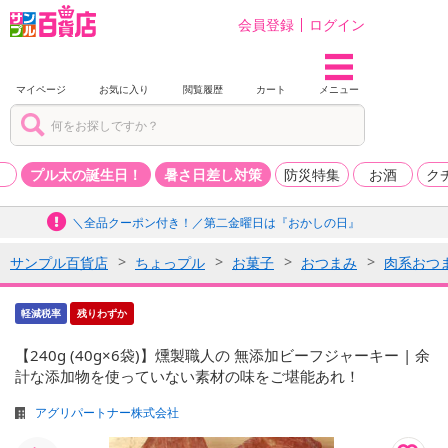
会員登録
ログイン
マイページ
お気に入り
閲覧履歴
カート
メニュー
品
プル太の誕生日！
暑さ日差し対策
防災特集
お酒
ク
＼全品クーポン付き！／第二金曜日は『おかしの日』
サンプル百貨店
ちょっプル
お菓子
おつまみ
肉系おつ
軽減税率
残りわずか
【240g (40g×6袋)】燻製職人の 無添加ビーフジャーキー | 余
計な添加物を使っていない素材の味をご堪能あれ！
アグリパートナー株式会社