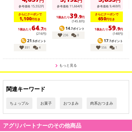
円
円
円
参考価格
15,552
円
参考価格
11,664
円
参考価格
9,469
円
39
さらにクーポンで
さらにクーポンで
.9
1個あたり
円
1,100
650
円引き
円引き
添加物を入れていないこだわりのビーフジャーキーです。
(145
.8
円)
64
59
14
.7
.9
肉本来の味を堪能できます。
.7ポイント
1個あたり
円
1個あたり
円
(216円)
(148円)
236
0
21
17
.5ポイント
.7ポイント
・賞味期限：製造から120日
891
4
556
1
・原産国（最終加工地）：日本
・原材料/材質/素材：牛肉(オーストラリア産)、還元水あめ、植物油
脂、食塩、香辛料、酵母エキス
もっと見る
・アレルギー表示：なし
・お召し上がり方：そのまま召し上がっても美味しいし、料理のア
レンジとしても使えます。
関連キーワード
注意事項
ちょっプル
お菓子
おつまみ
肉系おつまみ
【賞味・消費期限のある商品について】
商品到着時点でのお日持ち期間は、配送日数などにより異なります
アグリパートナーのその他商品
のでご了承ください。