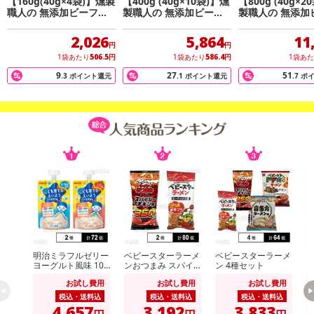
【160g(40g×4袋)】燻製
【400g (40g×10袋)】燻
【800g (40g×2
職人の 無添加ビーフジ
製職人の 無添加ビーフ
製職人の 無添加
ャーキー
ジャーキー
ジャーキー
2,026
5,864
11
円
円
1袋あたり
506.5
円
1袋あたり
586.4
円
1袋あ
9
27
51
.3
ポイント還元
.1
ポイント還元
.7
ポ
明治ミラフルゼリー
ベビースターラーメ
ベビースターラーメ
ア
ヨーグルト風味 100
ンおつまみ スパイ
ン 4種セット
1
g / りんごヨーグル
シーチキン味 56g /
お試し費用
お試し費用
お試し費用
ト風味 100g
ベビースターラーメ
ン コクうまチキン
税込・送料込
税込・送料込
税込・送料込
味 64g
4,657
3,192
3,833