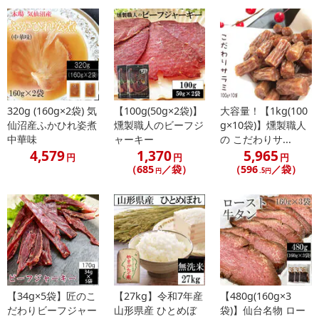
【キャンセルについて】
※お申込み後のキャンセルはお受けできません。
記載されている内容を必ずご確認いただき、お届けする商品セット
にご納得いただきましたうえでお申し込みください。
※パッケージ変更や商品リニューアル（成分など含む）等により、
参考の掲載画像や画像内のバーコードなど、お届け商品と多少異な
320g (160g×2袋) 気
【100g(50g×2袋)】
大容量！【1kg(100
る場合がございます。
仙沼産ふかひれ姿煮
燻製職人のビーフジ
g×10袋)】燻製職人
また、[新たな加工食品の原料原産地表示制度]の経過措置期間の終
中華味
ャーキー
の こだわりサ...
了により、商品詳細内に記載の原産国・原材料の表記が旧表記の場
4,579
1,370
5,965
円
円
円
合がございます。
（685
／袋）
（596
／袋）
円
.5円
あらかじめご了承いただいた上でお申込みください。なお、本理由
によるお申込み後のキャンセル・返品交換は対応いたしかねます。
【お支払いについて】
※送料はお試し費用に含まれております。
※d払い、PayPay、au PAY、au PAY（auかんたん決済）、ソフトバ
ンクまとめて支払い、楽天ペイ、メルペイ、AEON Pay、Amazon
Payでお支払いの場合、決済のため外部サイトへ遷移します。
【34g×5袋】匠のこ
【27kg】令和7年産
【480g(160g×3
だわりビーフジャー
山形県産 ひとめぼ
袋)】仙台名物 ロー
※予約商品は決済手段ごとに定められた決済期限日にお支払いを完