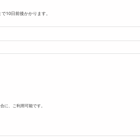
で10日前後かかります。
ベンダー/2足組】湯た
【ミント】湯たんぽみたい
【アイボリー/2足組
みたいなあったかボ
なあったかナイトソックス
んぽみたいなあった
1884
ア...
円
2741
2
円
ーヴピンク/2足組】湯
【ラベンダー】湯たんぽみ
【アイボリー】湯た
場合に、ご利用可能です。
ぽみたいなあったか
たいなあったか腹巻
たいなあったか腹巻
1884
1
円
2555
円