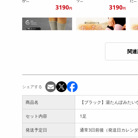
か...
ッ...
た...
3190
3190
円
円
関連
【杢グレー/3足セット】湯
【ピンク/杢グレー】湯たん
【コ
たんぽみたいなあったか
ぽみたいなあったかソッ
みた
メ...
ク...
ス...
シェアする
3154
2331
円
円
商品名
【ブラック】湯たんぽみたい
セット内容
1足
発送予定日
通常3日前後（発送日カレン