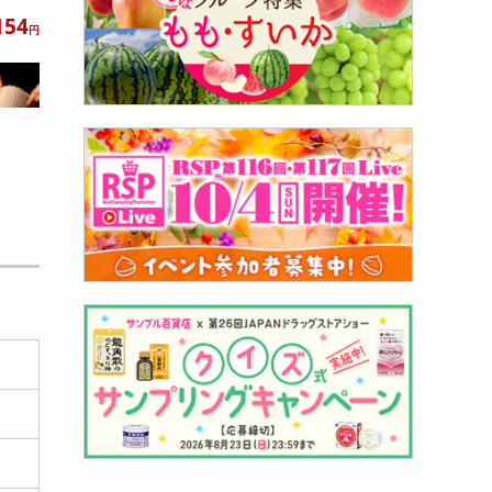
154
円
ック】
った
331
円