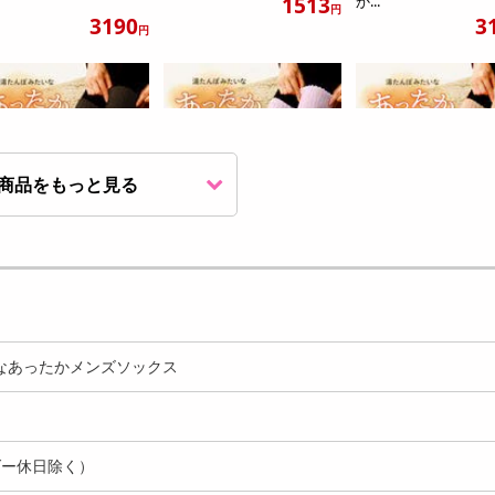
1513
か...
円
3190
3
円
商品をもっと見る
コア/ミント】湯たんぽ
【トープ/ラベンダー】湯た
【モカベージュ/ブラ
いなあったかソック
んぽみたいなあったかソ
湯たんぽみたいなあ
ッ...
か...
2331
2331
2
円
円
なあったかメンズソックス
ダー休日除く）