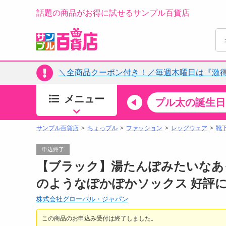
話題の商品がお得に試せるサンプル百貨店
＼全商品クーポン付き！／毎週木曜日は『激
メニュー
ちょっプルカテゴリ
キッチン・日用品
食品
プル太の誕生日
すべ
食品・調味料
サンプル百貨店
ちょっプル
ファッション
レッグウェア
靴
生鮮食品
申込終了
加工食品
【ブラック】湯たんぽみたいなあっ
お菓子
のようなぽかぽかソックス 好評
アイス・スイーツ
株式会社グローバル・ジャパン
飲料
00分 ～
08月06日18時00分 ～
お酒
この商品のお申込み受付は終了しました。
ちょっプル
ちょ
0
0
0
0