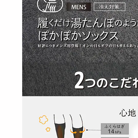
イ...
ケ...
ト...
2299
2993
円
円