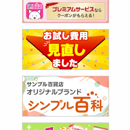
ぽみた
イトソ
609
円