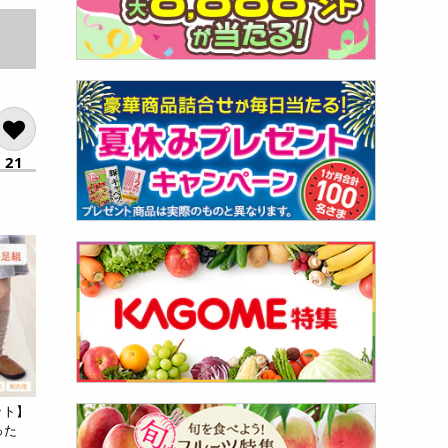
21
ット】
った