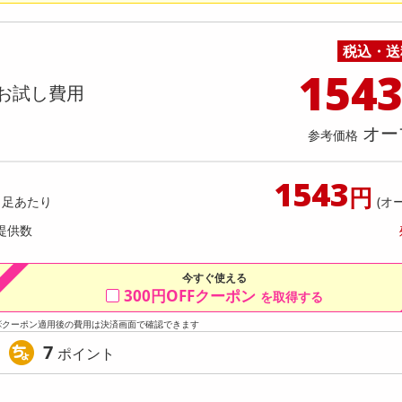
料理の素
ナッツ・ドライフルーツ
栄養ドリンク・エナジードリンク
チューハイ・カクテル
洗剤ギフト
ヘルスケア・衛生用品
健康グッズ
インテリア雑貨
時計
記録メディア・メモリーカード
マタニティ
っときんぴらと白身魚の寄せ揚げ 小
しゃきっときんぴらと白身魚の
乾物・海苔・粉物
ゼリー・プリン
お茶・紅茶（茶葉）
ノンアルコール飲料
その他 洗剤
キッチン雑貨・食器・消耗品
アウトドア・イベント用品・DIY・工具
アクセサリー
その他 ベビー・キッズ・マタニティ
スマートフォン・携帯電話・タブレットアクセ
600g
口包装 600g
店舗
リー
税込・送
カレー・シチュー
和菓子
コーヒー(豆・インスタント）
ビール・ワイン・お酒ギフト
調理器具・鍋・包丁
その他 インテリア・家具
ファッション雑貨
電池
提供数 119
提
154
店舗情報
お試し費用
食品ギフト
おつまみ
ココア・チョコレート飲料
その他 アルコール飲料
弁当箱・水筒・弁当グッズ
下着・ルームウェア
電球・蛍光灯・照明
お試し費用
お試し費
3,848
2,
円
オー
参考価格
11,638
参考価格
参考価格
円
320
1543
1袋あたり
1袋あた
.7
円
円
1足あたり
(オ
提供数
今すぐ使える
300円OFFクーポン
を取得する
※クーポン適用後の費用は決済画面で確認できます
7
ポイント