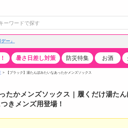
得デー』
！
暑さ日差し対策
防災特集
お酒
て見る
特設コーナー
食品・調味料
生鮮食品
お菓子
アイス・スイーツ
飲料
お酒
洗剤
キッチン・日用品
健康・ダイエット
医薬品・医薬部外
インテリア・家具
ファッション
家電
ベビー・キッズ・
ペット用品
加工食品
ヘアケア・ボディ
ビューティーケア
特集一覧
下
【ブラック】湯たんぽみたいなあったかメンズソックス
全国うまいもの博
米・雑穀
肉・肉加工品
スナック菓子
アイスクリーム・シャーベット
水・ミネラルウォーター・炭酸水
ビール・発泡酒・新ジャンル
キッチン・台所用洗剤
掃除用具
健康食品・飲料
第二類医薬品
収納用品
トップス
生活家電
ベビーおむつ・トイレ用品
犬用品
カップ麺・乾麺・パスタ
ヘアケア・スタイリング
スキンケア・基礎化粧品
クチコミで選ばれた人気商品
パン・シリアル・コーンフレーク
魚介類・シーフード・水産加工品
クッキー・クラッカー
ケーキ・スイーツ
お茶・紅茶（ソフトドリンク）
ワイン
洗濯用洗剤・柔軟剤・漂白剤
洗濯用品
ダイエット
指定第二類医薬品
寝具・布団
ボトムス
キッチン家電
授乳グッズ
猫用品
インスタント・レトルト・冷凍食品・惣菜
ボディケア
ベースメイク・メイクアップ・ネイル
たかメンズソックス | 履くだけ湯たん
チーズ・ヨーグルト・乳製品・卵
フルーツ・果物・果物加工品
キャンディ・ガム・タブレット
お菓子・スイーツギフト
コーヒー（ソフトドリンク）
日本酒・焼酎
バス・お風呂用洗剤
トイレ・バス用品
サプリメント
第三類医薬品
マット・カーペット・クッション
シューズ
冷房・暖房器具・空調
食事グッズ
その他 ペット用品
ナチュラル・オーガニックコスメ
につきメンズ用登場！
ポイント
調味料・ドレッシング・油
野菜・きのこ
せんべい・米菓
果実・野菜・清涼・乳飲料
洋酒・リキュール
トイレ用洗剤
タオル
美容サプリメント・ドリンク
医薬部外品
テーブル・デスク・カウンター
バッグ
美容・健康家電
ベビー用品・雑貨
香水・アロマ
08月06日18時00分 ～
08月06日18時00分
ポイント履歴
缶詰・瓶詰・ジャム・はちみつ
ミールキット
チョコレート
トクホ
果実酒・梅酒
住居用洗剤
日用品
スポーツサプリメント・ドリンク
チェア・ソファ
財布・小物
パソコン・プリンター・パソコン周辺機器
家具・寝具
っプル
ちょっプル
ちょっプルポイントとは？
0
0