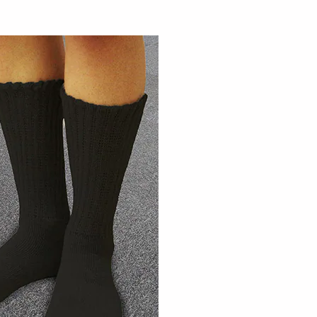
ベンダー/2枚組】湯た
【ラベンダー】湯たんぽみ
【ベージュ】湯たん
みたいなあったか腹巻
たいなあったかボアナイト
いなあったかボアナ
2557
ソ...
ッ...
円
1599
1
円
ープ／2枚組】湯たん
たいなあったかポケッ