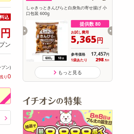
初回トライアル
寄せ揚げ 小
しゃきっときんぴらと白身魚の寄せ揚げ 小
アマノフー
サ
口包装 600g
料込
供数 98
提供数 80
3
円
用
お試し費用
392
5,365
円
円
プン
5,819
17,457
参考価格
円
円
398
298
り
1袋あたり
.7
.1
円
円
ープン)
もっと見る
0
残り