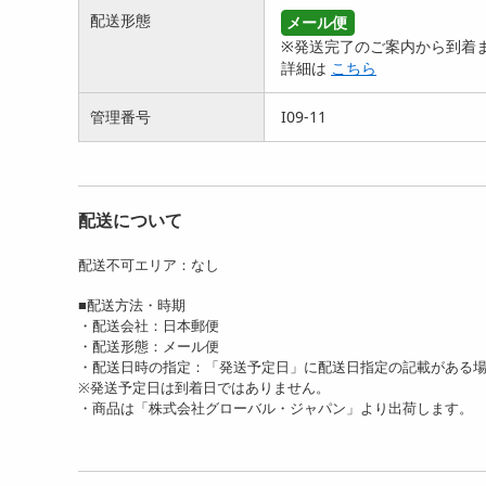
配送形態
メール便
※発送完了のご案内から到着ま
【ラベンダー・杢グレー】
【ミント・モカベージュ】
【ラ
詳細は
こちら
湯たんぽみたいなあったか
湯たんぽみたいなあったか
んぽ
ナ...
ナ...
ア...
管理番号
I09-11
2429
2371
円
円
配送について
配送不可エリア：なし
■配送方法・時期
・配送会社：日本郵便
・配送形態：メール便
【モカブラウン】湯たんぽ
【モカブラウン/2足組】湯
【モ
・配送日時の指定：「発送予定日」に配送日指定の記載がある
みたいなあったかボアソッ
たんぽみたいなあったか
たん
※発送予定日は到着日ではありません。
ク...
ボ...
ボ...
・商品は「株式会社グローバル・ジャパン」より出荷します。
2008
2573
円
円