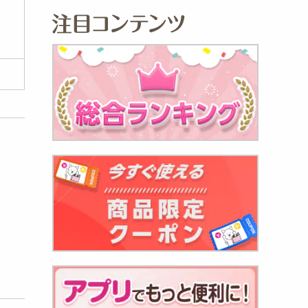
】湯た
かボ
531
円
んぽみ
884
円