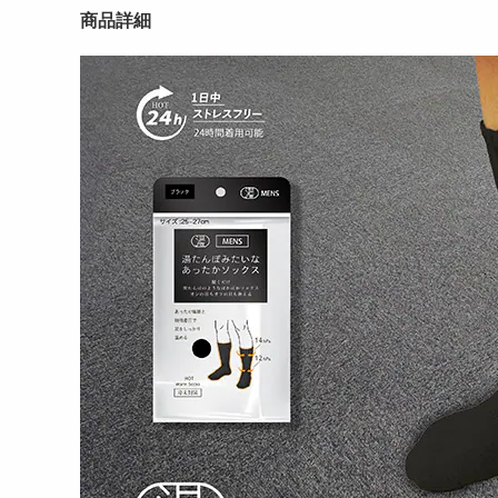
商品詳細
【モーヴピンク】湯たんぽ
【アイボリー/2枚組】湯た
【ラ
みたいなあったかボアソッ
んぽみたいなあったか腹巻
んぽ
ク...
2557
円
2027
円
【ライラック/2足組】湯た
【ラベンダー/2枚組】湯た
【ト
んぽみたいなあったかナ
んぽみたいなあったかポ
ぽみ