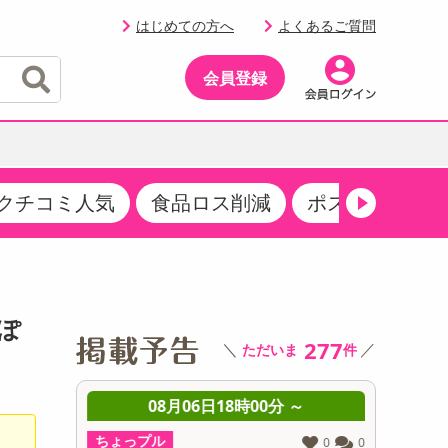
はじめての方へ
よくあるご質問
会員登録
クチコミ人気
食品ロス削減
ポストにお届け
イベント
・サプリメント
品
・収納・寝具
マタニティ
ケア
イベント最新情報（RSPほか）
その他 食品
製菓・製パン材料
飲料ギフト
生活雑貨
メンズ
AV機器
クーポン
その他 お菓子・スイーツ
その他 飲料
スポーツ・アウトドア用品
ベビー・キッズ
その他 家電
ぽ
商品限定クーポン
277
＼
／
ただいま
件
介護用品
レッグウェア
その他 キッチン・日用品
その他 ファッション
サンプリング
 ～
08月06日18時00分 ～
0
抽選サンプル
ちょっプル
ちょっプ
0
0
0
0