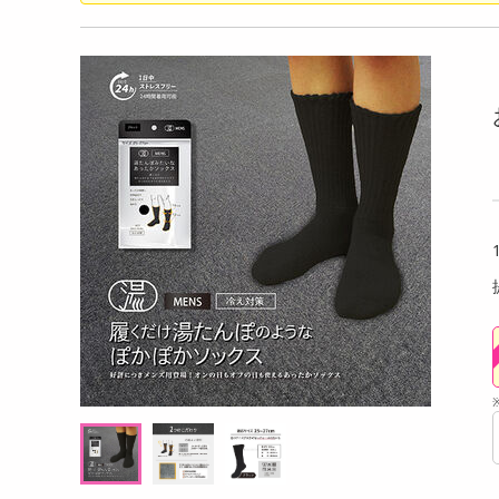
洗剤
アマノフーズ いつものおみそ汁 13種セット
しゃき
キッチン・日用品
口包装 
ヘアケア・ボディケア
提供数 30
提供数 27
ビューティーケア
試し費用
お試し費用
,247
13,780
円
円
健康・ダイエット・サプリメント
医薬品・医薬部外品
オープン
オープン
考価格
参考価格
インテリア・家具・収納・寝具
74
106
個あたり
1食あたり
.9
円
円
ファッション
家電
ベビー・キッズ・マタニティ
ペット用品
クーポン・資格・学習
掲載予告