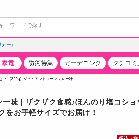
得デー』
家電
防災特集
ガーデニング
クチコミ
て見る
特設コーナー
食品・調味料
生鮮食品
お菓子
アイス・スイーツ
飲料
お酒
洗剤
キッチン・日用品
健康・ダイエット
医薬品・医薬部外
インテリア・家具
ファッション
家電
ベビー・キッズ・
ペット用品
加工食品
ヘアケア・ボディ
ビューティーケア
特集一覧
み
【250g】ジャイアントコーン カレー味
全国うまいもの博
米・雑穀
肉・肉加工品
スナック菓子
アイスクリーム・シャーベット
水・ミネラルウォーター・炭酸水
ビール・発泡酒・新ジャンル
キッチン・台所用洗剤
掃除用具
健康食品・飲料
第二類医薬品
収納用品
トップス
生活家電
ベビーおむつ・トイレ用品
犬用品
カップ麺・乾麺・パスタ
ヘアケア・スタイリング
スキンケア・基礎化粧品
クチコミで選ばれた人気商品
パン・シリアル・コーンフレーク
魚介類・シーフード・水産加工品
クッキー・クラッカー
ケーキ・スイーツ
お茶・紅茶（ソフトドリンク）
ワイン
洗濯用洗剤・柔軟剤・漂白剤
洗濯用品
ダイエット
指定第二類医薬品
寝具・布団
ボトムス
キッチン家電
授乳グッズ
猫用品
インスタント・レトルト・冷凍食品・惣菜
ボディケア
ベースメイク・メイクアップ・ネイル
レー味 | ザクザク食感♪ほんのり塩コショ
チーズ・ヨーグルト・乳製品・卵
フルーツ・果物・果物加工品
キャンディ・ガム・タブレット
お菓子・スイーツギフト
コーヒー（ソフトドリンク）
日本酒・焼酎
バス・お風呂用洗剤
トイレ・バス用品
サプリメント
第三類医薬品
マット・カーペット・クッション
シューズ
冷房・暖房器具・空調
食事グッズ
その他 ペット用品
ナチュラル・オーガニックコスメ
クをお手軽サイズでお届け！
ポイント
調味料・ドレッシング・油
野菜・きのこ
せんべい・米菓
果実・野菜・清涼・乳飲料
洋酒・リキュール
トイレ用洗剤
タオル
美容サプリメント・ドリンク
医薬部外品
テーブル・デスク・カウンター
バッグ
美容・健康家電
ベビー用品・雑貨
香水・アロマ
08月06日12時00分 ～
08月06日12時00分
ポイント履歴
缶詰・瓶詰・ジャム・はちみつ
ミールキット
チョコレート
トクホ
果実酒・梅酒
住居用洗剤
日用品
スポーツサプリメント・ドリンク
チェア・ソファ
財布・小物
パソコン・プリンター・パソコン周辺機器
家具・寝具
っプル
ちょっプル
ちょっプルポイントとは？
0
0
税込・送