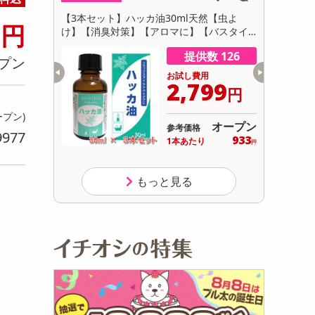
初回トライアル
0
電池式モバイ
【3本セット】ハッカ油30ml天然【虫よ
【予約受付】
円
サ
け】【消臭対策】【アロマに】【バスタイ
入り】福島
ムに】【花粉対策】
数 256
提供数 126
プン
用
お試し費用
499
2,799
円
円
ープン)
オープン
オープン
参考価格
9977
749
933
り
1本あたり
.5
円
円
もっと見る