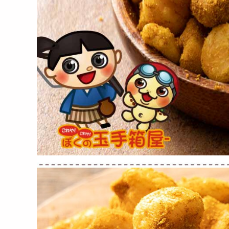
1880
3812
円
円
【2kg】無添加・無塩 クル
【500g】無添加・無塩 ク
【2
ミ(くるみ)
ルミ(くるみ)
スタ
4129
1230
円
円