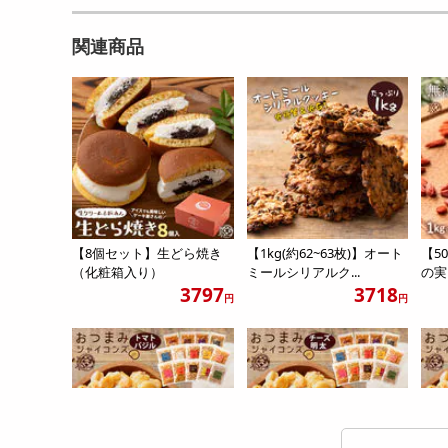
関連商品
【8個セット】生どら焼き
【1kg(約62~63枚)】オート
【5
（化粧箱入り）
ミールシリアルク...
の実 
3797
3718
円
円