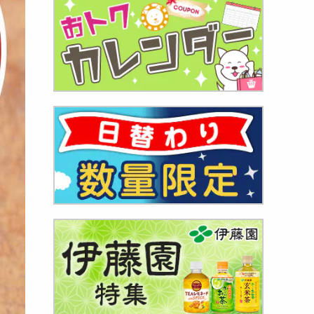
ッツナ
300
円
ンベリ