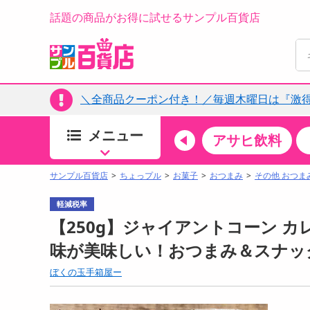
話題の商品がお得に試せるサンプル百貨店
＼全商品クーポン付き！／毎週木曜日は『激
メニュー
ちょっプルカテゴリ
キッチン・日用品
食品
アサヒ飲料
すべ
食品・調味料
サンプル百貨店
ちょっプル
お菓子
おつまみ
その他 おつま
生鮮食品
軽減税率
加工食品
【250g】ジャイアントコーン カ
お菓子
味が美味しい！おつまみ＆スナッ
アイス・スイーツ
ぼくの玉手箱屋ー
飲料
00分 ～
08月06日12時00分 ～
お酒
ちょっプル
ちょ
0
0
0
0