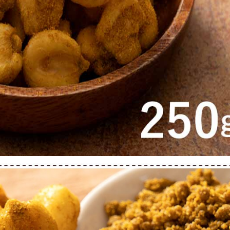
2063
1800
2
円
円
0本入(10本×2セット)】
【700g】 バリスタミック
【700g】満足ミック
ーチーズケーキ
スナッツ／愛すべき3種...
ツ 無添加無塩で安心安.
2150
1830
1
円
円