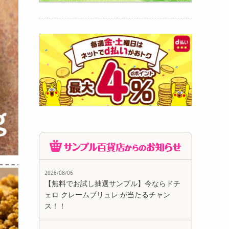
969
円
スナッ
..
862
円
2026/08/06
【無料でお試し抽選サンプル】今ならドチ
ェロ クレームブリュレ が当たるチャン
ス！！