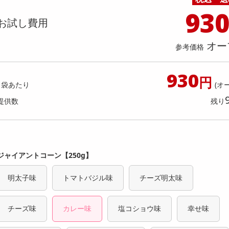
料理の素
ナッツ・ドライフルーツ
栄養ドリンク・エナジードリンク
チューハイ・カクテル
洗剤ギフト
ヘルスケア・衛生用品
健康グッズ
インテリア雑貨
時計
記録メディア・メモリーカード
マタニティ
93
g/サイズ混合】《加工用》宇和島ゴー
【2個セット】ライト付き！乾
乾物・海苔・粉物
ゼリー・プリン
お茶・紅茶（茶葉）
ノンアルコール飲料
その他 洗剤
キッチン雑貨・食器・消耗品
アウトドア・イベント用品・DIY・工具
アクセサリー
その他 ベビー・キッズ・マタニティ
スマートフォン・携帯電話・タブレットアクセ
お試し費用
※葉傷・枝傷・黒点等の傷あり
ルバッテリー
店舗
リー
カレー・シチュー
和菓子
コーヒー(豆・インスタント）
ビール・ワイン・お酒ギフト
調理器具・鍋・包丁
その他 インテリア・家具
ファッション雑貨
電池
提供数 500
提供
オー
店舗情報
参考価格
食品ギフト
おつまみ
ココア・チョコレート飲料
その他 アルコール飲料
弁当箱・水筒・弁当グッズ
下着・ルームウェア
電球・蛍光灯・照明
お試し費用
お試し費
2,350
1,
円
930
円
1袋あたり
(オ
オープン
参考価格
参考価格
提供数
残り
29
100gあたり
1個あた
.4
円
ジャイアントコーン【250g】
明太子味
トマトバジル味
チーズ明太味
チーズ味
カレー味
塩コショウ味
幸せ味