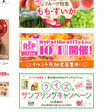
4
トコー
930
円