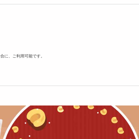
2個入】★新改良★ごろ
【12個入】★新改良★ごろ
【270g×2】レイン
フィナンシェ ( ベ...
ごろフィナンシェ ( ア...
キー詰め合わせ 2個...
2444
2444
5
円
円
場合に、ご利用可能です。
匹入】クロワッサンた
【4匹入】クロワッサンた
【4匹入】クロワッサ
き(極上こし餡)
い焼き(極上つぶ餡)
い焼き(プロテイン餡
2202
2202
2
円
円