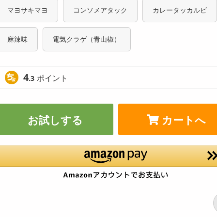
マヨサキマヨ
コンソメアタック
カレータッカルビ
麻辣味
電気クラゲ（青山椒）
4
ポイント
.3
お試しする
カートへ