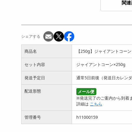
関連
【250g】ジャイアントコー
【250g】ジャイアントコー
【2
ン トマトバジル味
ン チーズ明太味
ン 
930
930
円
円
シェアする
商品名
【250g】ジャイアントコーン
セット内容
ジャイアントコーン×250g
発送予定日
通常5日前後（発送日カレン
【250g】ジャイアントコー
【250g】ジャイアントコー
【2
配送形態
メール便
ン マヨサキマヨ
ン コンソメアタック
ン 
※発送完了のご案内から到着ま
930
930
詳細は
こちら
円
円
管理番号
h11000159