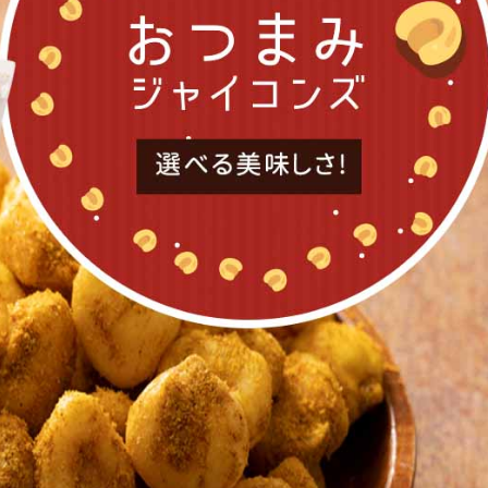
00g(200g×2)】恋する
【800g(200g×4)】恋するベ
【2個】 ごろごろナ
ーミックス...
リーミックスナ...
ッツブラウニー
2888
5315
3
円
円
00g】無塩素焼き殻付き
【500g】素焼きカシューナ
【700g】ドライクラ
タチオ
ッツ
ー