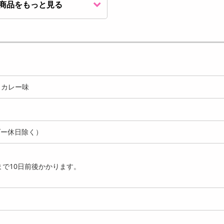
商品をもっと見る
50g】ジャイアントコー
【250g】ジャイアントコー
【250g】ジャイアン
チーズ味
ン 塩コショウ味
ン 幸せ味
930
930
円
円
 カレー味
ダー休日除く）
50g】ジャイアントコー
【250g】ジャイアントコー
【250g】ジャイアン
カレータッカルビ
ン 麻辣味
ン 電気クラゲ（青山椒.
で10日前後かかります。
930
930
円
円