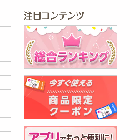
トコー
930
円
トコー
..
930
円