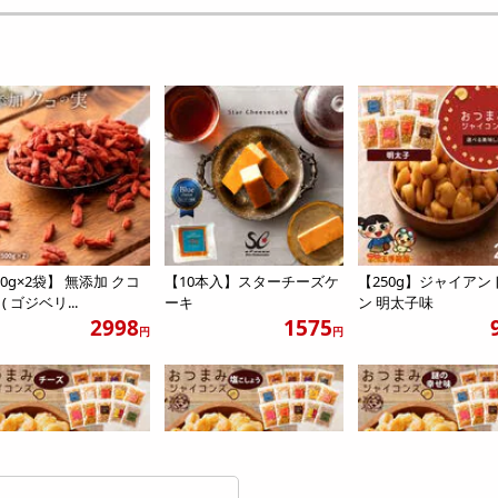
00g×2袋】 無添加 クコ
【10本入】スターチーズケ
【250g】ジャイアン
( ゴジベリ...
ーキ
ン 明太子味
2998
1575
円
円