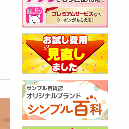
ボークッ
113
円
ンた
）
202
円