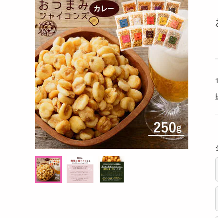
洗剤
0g×3袋】牛すじ
【暖色/2個セット】クリップ式防水センサ
【8k
キッチン・日用品
】
ーソーラーLEDライト
ルド 
ヘアケア・ボディケア
提供数 30
提供数 25
ビューティーケア
試し費用
お試し費用
,813
3,100
円
円
健康・ダイエット・サプリメント
医薬品・医薬部外品
オープン
オープン
考価格
参考価格
インテリア・家具・収納・寝具
937
1,550
袋あたり
1個あたり
.7
円
円
ファッション
家電
ベビー・キッズ・マタニティ
ペット用品
クーポン・資格・学習
掲載予告