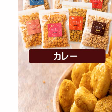
【9個入】太陽のマドレー
【200g】恋するベリーミッ
【計4
ヌ セット
クスナッツ
ベリ
2776
1500
円
円
ごろごろナッツナッツブラ
【1kg(500g×2)】無塩素焼
【5
ウニー
き殻付きピスタチ...
ピス